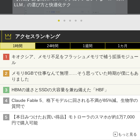
￥810
LLM」の選び方と快適化テク
●
●
●
●
●
アクセスランキング
1時間
24時間
1週間
1カ月
キオクシア、メモリ不足をフラッシュメモリで補う拡張モジュー
ル
メモリ8GBで仕事なんて無理……そう思っていた時期が僕にもあ
りました
HBMの速さとSSDの大容量を兼ね備えた「HBF」
Claude Fable 5、格下モデルに回される不満が85%減。生物学の
質問で
【本日みつけたお買い得品】モトローラのスマホが約1万7,000
円で購入可能
もっと見る