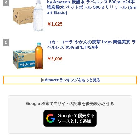
レスイヤホン bluetooth イヤホン V12 小型
by Amazon 炭酸水 ラベルレス 500ml ×24本
￥13,800
巻～7巻 コミックセット【 新品 】ナガノ
軽量 ブルートゥースHi-Fi 最大36時間再生 ぶ
強炭酸水 ペットボトル 500ミリリットル (Sm
￥250
講談社 ハチワレ うさぎ かわいい 楽しい
るーとゅーす コードレス ENCノイズキャン
art Basic)
切ない 描きおろしエピソード Twitter ツ
セリング 自動ペアリング Type-C充電 マイク
イッター X エックス コミック アニメ 漫
付き 防水 タッチ式音量調整 スポーツ/通勤/通
￥1,625
画 セット 全巻 ギフト 贈り物 プレゼント
アイオーデータ｜I-O DATA 液晶ディスプ
4
学/WEB会議 6.0(オフホワイト)
クリスマス
レイ(23.8型/ADS/FullHD 1920×1080/10
0Hz/5ms/HDMI/DP/USB Type-C/VESA/5
BUGS LIFE
￥2,599
年保証・無輝点保証)(ホワイト) LCD-C2
￥8,525
コカ・コーラ やかんの麦茶 from 爽健美茶 ラ
42SDW
ベルレス 650mlPET×24本
￥250
Xiaomi シャオミ REDMI Buds 8 Lite ワイヤ
￥25,977
￥2,009
レスイヤホン Bluetooth 5.4 ノイズキャンセ
ROCKIN'ON JAPAN (ロッキング・オ
5
リング ANC 36時間再生
ン・ジャパン) 2026年 10月号
￥3,480
Philips｜フィリップス 液晶ディスプレ
Amazonランキングをもっと見る
￥1,080
5
イ(23.8型/IPS/WQHD 2560×1440/75Hz/1
ms)(ブラック) 24E1N5600E/11
￥29,800
Google 検索で当サイトの記事を優先表示させる
薬屋のひとりごと 17巻 (デジタル版ビッグガ
ンガンコミックス)
￥770