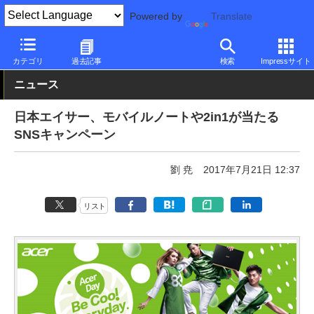
Powered by
Translate
PC Watch
パソコン/タブレット/スマートフォン
2in1
Acer
カテゴリ
過去記事
検索
Impressサイト
ニュース
日本エイサー、モバイルノートや2in1が当たる
SNSキャンペーン
劉 尭
2017年7月21日 12:37
リスト