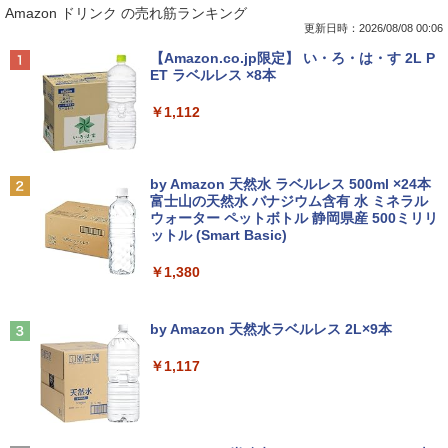
Amazon ドリンク の売れ筋ランキング
インチワイド ブラック 1920×1080 （フ
山本やみー ]
ルHD）16:9 IPSパネル 非光沢 ノングレ
更新日時：2026/08/08 00:06
ア 液晶ディスプレイ HDMI VGA VESA準
￥792
Anker Soundcore P40i オフホワイト
BRUCE WAYNE feat. Flo Milli, ATL Jacob
【Amazon.co.jp限定】 い・ろ・は・す 2L P
拠 PS4 switch 対応 スイッチ 【中古】
[Explicit]
ET ラベルレス ×8本
￥7,990
￥6,500
￥250
￥1,112
片田舎のおっさん、剣聖になる 11 〜
2
ただの田舎の剣術師範だったのに、大成
した弟子たちが俺を放ってくれない件〜
【楽天1位!1,600円OFFクーポン 8/4 20:
2
Anker Soundcore P31i ホワイト
BRUCE WAYNE feat. Flo Milli, ATL Jacob
by Amazon 天然水 ラベルレス 500ml ×24本
【電子書籍】[ 佐賀崎しげる ]
00-8/11 01:59】Xiaomi Monitor A24i 20
[Explicit]
富士山の天然水 バナジウム含有 水 ミネラル
26 ディスプレイ 1080P 23.8インチ 144
ウォーター ペットボトル 静岡県産 500ミリリ
￥5,990
Hzリフレッシュレート sRGB99% 1670
￥1,430
ットル (Smart Basic)
￥250
万色 300nits ΔE＜1 低ブルーライト 大
画面 TÜV認証 目にやさしい 調整可能な
￥1,380
スタンド VESA
TACO直伝！ 知っているだけで劇的に上
3
Anker Soundcore Liberty 5 ミッドナイトブ
On My Road (Stadium ver.)
￥12,580
達する 人体ドローイングのコツ390 [ TA
ラック
by Amazon 天然水ラベルレス 2L×9本
CO（タコ） ]
￥250
￥14,990
￥1,117
￥2,420
ASUS エイスース 液晶ディスプレイ Ey
3
e Care ［23.8型 / フルHD(1920×1080) /
ワイド］ VA249HG
【2026年アップグレード版】AOKIMI ワイヤ
On My Road (Stadium ver.)
ちいかわ なんか小さくてかわいいやつ 1
4