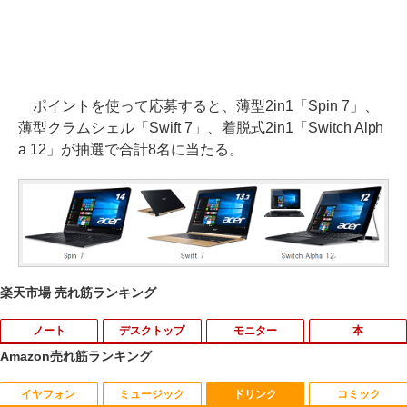
ポイントを使って応募すると、薄型2in1「Spin 7」、
薄型クラムシェル「Swift 7」、着脱式2in1「Switch Alph
a 12」が抽選で合計8名に当たる。
楽天市場 売れ筋ランキング
ノート
デスクトップ
モニター
本
Amazon売れ筋ランキング
イヤフォン
ミュージック
ドリンク
コミック
PHILIPS 241V8 LED液晶モニター 23.8
ギルティサークル（21） 【電子書籍】[
1
1