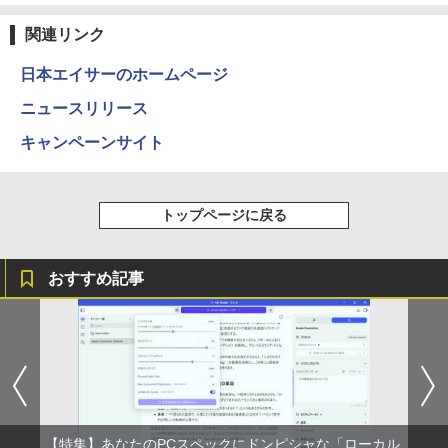
異世界居酒屋「のぶ」(22) (角川コミックス・
エース)
関連リンク
￥832
日本エイサーのホームページ
ニュースリリース
ONE PIECE モノクロ版 115 (ジャンプコミッ
キャンペーンサイト
クスDIGITAL)
￥594
トップページに戻る
HUNTER×HUNTER モノクロ版 39 (ジャンプ
おすすめ記事
コミックスDIGITAL)
￥572
スーパーの裏でヤニ吸うふたり 9巻 (デジタル
版ビッグガンガンコミックス)
【特集】あなたのPCスペックにドンピシャな「ローカル