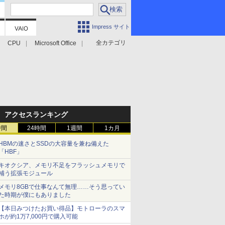
Impress サイト
全カテゴリ
CPU
Microsoft Office
アクセスランキング
時間
24時間
1週間
1カ月
HBMの速さとSSDの大容量を兼ね備えた
「HBF」
キオクシア、メモリ不足をフラッシュメモリで
補う拡張モジュール
メモリ8GBで仕事なんて無理……そう思ってい
た時期が僕にもありました
【本日みつけたお買い得品】モトローラのスマ
ホが約1万7,000円で購入可能