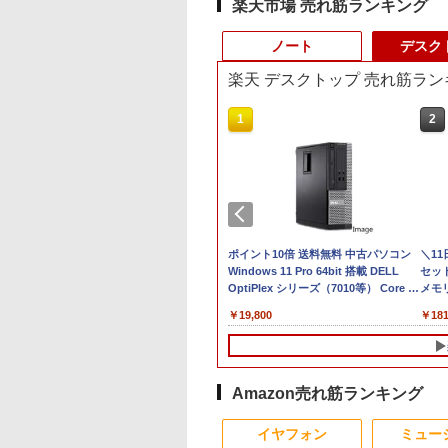
楽天市場 売れ筋ランキング
ノート
デスク
楽天 デスクトップ 売れ筋ラン
3
4
1
1
2
2
C
24】Lenovo
LENOVO レノボ ThinkStation
【1500円OFFクーポン】
【新品】【楽天1位！】ノー
ポイント10倍 送料無料 中古パソコン
本日15倍！2
＼1
X
 Gen3 第12世
PGX(30KL0005JP)
【やや訳有】【WEBカメラ
トパソコン 新品第13世代
Windows 11 Pro 64bit 搭載 DELL
2026年最新モ
セット 
1
モリ16GB 爆速
+フルHD】中古ノートパソコ
CPU搭載ノートPC Office付
OptiPlex シリーズ（7010等） Core i7
Pasoeco PR1
メモリ
￥961,000
型
15.6型 液晶 テ
ン 中古パソコン 13.3インチ
きノートパソコン 初心者向
第3世代 3770 3.4G/メモリ
第13世代Intel 
デスク
￥62,800
￥29,800
￥19,800
￥55,800
￥181
画編
bカメラ内蔵
SSD256GB メモリ16GB
け Windows11 初期設定済
8G/HDD500GB/DVD-ROM/激安セール
FHD1920*10
IPS
グ
C Wi-Fi
Core i7 第11世代 Microsoft
Webカメラ zoom 日本語キ
メモリ16GB SSD
集 e
初期設定済み 届
Office付き Windows11
ーボード 14.1型 Intel
付きパソコン
パソ
indows11
DELL Latitude 7320 ノート
Celeron メモリ8GB
MicrosoftOff
料無料 半年保証
パソコン 中古 PC パソコン
SSD1TB(最大) 大容量バッテ
語配列キーボー
Amazon売れ筋ランキング
コン
中古ノートPC SSD1TB メモ
リービジネス 大学生 プレゼ
ラ/USB 3.0 /H
4
10
1
1
2
2
リ32GB デル
ント 学生向け
Bluetooth
イヤフォン
ミュー