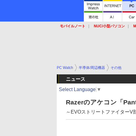
モバイルノート
NUC/小型パソコン
M
SSD
キーボード
マウス
PC Watch
半導体/周辺機器
その他
ニュース
Select Language
▼
Razerのアケコン「Pa
～EVOストリートファイターV