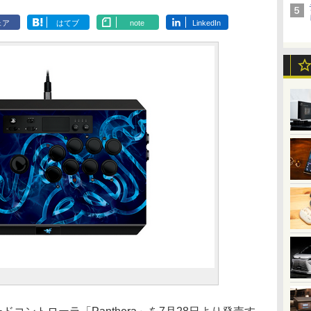
ェア
はてブ
note
LinkedIn