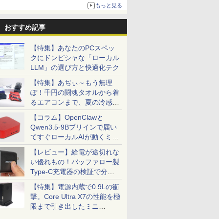
もっと見る
おすすめ記事
【特集】あなたのPCスペッ
4インチワイド液晶
） 【電
信じていた仲間達にダ
＼本日限定500円値下げ／＼
楽譜 【取寄品】吹奏楽
＼セール中6000円OFF／ グ
楽譜 【取寄品】
【2,000円クー
【楽天ブッ
クにドンピシャな「ローカル
黒色系で品番は店
真人 ]
ンジョン奥地で殺され
楽天1位！2026年最新の超軽
セレクション 豊臣兄
リーンハウス ゲーミングモ
POP−286 J−POP−秋う
31.5%還元！】
典】生田斗
LLM」の選び方と快適化テク
！枠部分はなる
かけたがギフト『無限
量超薄型／モバイルモニター
弟！メインテーマ
ニター ディスプレイ ホワイ
たコレクション【沖
ニター 27インチ
サリーブッ
選びます！
ガチャ』でレベル9999
15.6インチ フルHD 4K
〔Grade 3．5〕【沖
ト 23.8型 165Hz フルHD
縄・離島以外送料無
晶ディスプレイ 
』(アザー
【特集】あぢぃ～もう無理
￥792
￥12,480
￥6,490
￥19,980
￥6,578
￥23,731
￥6,820
ル付属】【30
の仲間達を手に入れて
144Hz タッチパネル バッテ
縄・離島以外送料無
1920x1080 ノングレア ゲー
料】
(2560x1440) Fas
1枚) [ 生田
ぽ！千円の闘魂タオルから着
元パーティーメンバー
リー内蔵 無線接続 12モデル
料】
ミングディスプレイ モニタ
1ms(MPRT) 12
るエアコンまで、夏の冷感グ
と世界に復讐＆『ざま
選択 非光沢 IPSパネル Type-
ー 液晶 VESA 壁掛け 144hz
ブルーライトフ
ッズ一挙紹介
ぁ！』します！【電子
C HDMI 軽量 薄型 リモート
PS5 Switch PR02 GH-
ーFreeSync & 
【コラム】OpenClawと
書籍】
ワーク ディスプレイ 持ち運
ELCG238B-WH
高輝度400cd/m²
Qwen3.5-9Bプリインで届い
び ポータブルモニター
HDMI×2 DP×1.4
てすぐローカルAIが動くミニ
H27T22C 3年保
PC「SER9 Pro」
【レビュー】給電が途切れな
い優れもの！バッファロー製
Type-C充電器の検証で分か
ったこと
【特集】電源内蔵で0.9Lの衝
撃。Core Ultra X7の性能を極
限まで引き出したミニ
PC「GPD BOX」