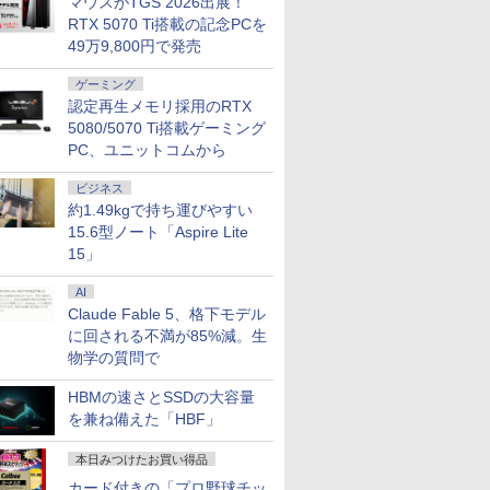
マウスがTGS 2026出展！
RTX 5070 Ti搭載の記念PCを
49万9,800円で発売
ゲーミング
認定再生メモリ採用のRTX
5080/5070 Ti搭載ゲーミング
PC、ユニットコムから
ビジネス
約1.49kgで持ち運びやすい
15.6型ノート「Aspire Lite
15」
AI
Claude Fable 5、格下モデル
に回される不満が85%減。生
物学の質問で
HBMの速さとSSDの大容量
を兼ね備えた「HBF」
本日みつけたお買い得品
カード付きの「プロ野球チッ