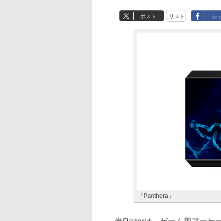
ポスト
リスト
シ
「Panthera」