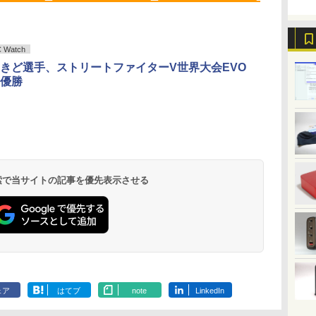
Watch
きど選手、ストリートファイターV世界大会EVO
ど
0円値下げ／＼
辺境の貧乏伯爵に嫁ぐ
＼セール中6000円OFF／ グ
楽譜 吹奏楽J−POP 好
【2,000円クーポン＋P最大
ふかふかダンジョン攻
中古品 | 2
魔女と傭兵（9
優勝
ど
6年最新の超軽
ことになったので領地
リーンハウス ゲーミングモ
きすぎて滅！〔Grade
31.5%還元！】ゲーミングモ
略記〜俺の異世界転生
モニター | 
子書籍】[ 宮木
〜
バイルモニター
改革に励みます〜the
ニター ディスプレイ ホワイ
3〕／M！LK【沖縄・
ニター 27インチモニター 液
冒険譚〜/ 20 【電子書
長におまかせ
￥792
典
HD 4K
letter from Boule〜
ト 23.8型 165Hz フルHD
離島以外送料無料】
晶ディスプレイ WQHD
籍】[ KAKERU ]
べく細いのを
￥726
￥19,980
￥5,940
￥23,731
￥792
￥5,280
書
チパネル バッテ
5【電子書店共通特典イ
1920x1080 ノングレア ゲー
(2560x1440) Fast IPS 200Hz
【VGAケーブ
.
Anker Soundcore
On My Road
by Amazon 天然水
ONE PIECE モノクロ
【2026年アップグレ
On My Road
by Amazon 炭酸水
HUNTER×HUNTER
Xiaomi シャオミ
BUGS LIFE
コカ・コーラ やかんの
スーパーの裏でヤニ吸
続 12モデル
ラスト付】 【電子書
ミングディスプレイ モニタ
1ms(MPRT) 124%sRGB 低
日保証】
Liberty 5 ミッドナイ
(Stadium ver.)
ラベルレス 2L×9本
版 115 (ジャンプコミ
ード版】AOKIMI ワ
(Stadium ver.)
ラベルレス 500ml
モノクロ版 39 (ジャ
REDMI Buds 8 Lite ワ
麦茶 from 爽健美茶 ラ
うふたり 9巻 (デジタル
パネル Type-
籍】[ 深山じお ]
ー 液晶 VESA 壁掛け 144hz
ブルーライトフリッカーフリ
￥250
トブラック
ックスDIGITAL)
イヤレスイヤホン
×24本 強炭酸水 ペッ
ンプコミックス
イヤレスイヤホン
ベルレス
版ビッグガンガンコミ
 薄型 リモート
PS5 Switch PR02 GH-
ーFreeSync & G-Sync対応
￥250
￥1,117
￥250
水
bluetooth イヤホン
トボトル 500ミリリ
DIGITAL)
Bluetooth 5.4 ノイズ
650mlPET×24本
ックス)
プレイ 持ち運
ELCG238B-WH
高輝度400cd/m² PS5対応
￥14,990
￥594
￥2,599
￥1,625
￥572
￥3,480
￥2,009
￥810
 検索で当サイトの記事を優先表示させる
V12 小型軽量 ブルー
ットル (Smart
キャンセリング ANC
モニター
HDMI×2 DP×1.4 KTC
トゥースHi-Fi 最大
Basic)
36時間再生
H27T22C 3年保証
36時間再生 ぶるーと
ゅーす コードレス
ENCノイズキャンセ
リング 自動ペアリン
グ Type-C充電 マイ
ク付き 防水 タッチ式
音量調整 スポーツ/通
勤/通学/WEB会議
ェア
はてブ
note
LinkedIn
6.0(オフホワイト)