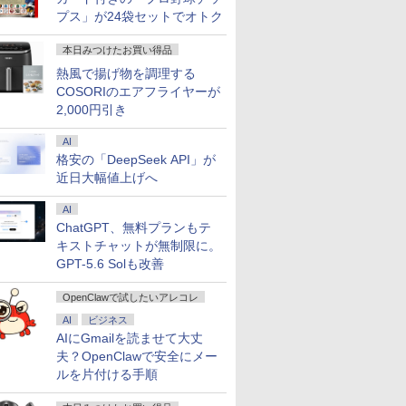
プス」が24袋セットでオトク
本日みつけたお買い得品
熱風で揚げ物を調理する
COSORIのエアフライヤーが
2,000円引き
AI
格安の「DeepSeek API」が
近日大幅値上げへ
AI
ChatGPT、無料プランもテ
キストチャットが無制限に。
GPT-5.6 Solも改善
OpenClawで試したいアレコレ
AI
ビジネス
AIにGmailを読ませて大丈
夫？OpenClawで安全にメー
ルを片付ける手順