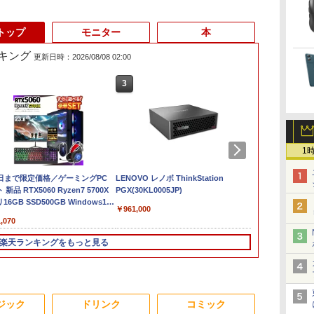
トップ
モニター
本
キング
更新日時：2026/08/08 02:00
3
3
4
1
1
1
色選べる新品
1日まで限定価格／ゲーミングPC
【最新Office2024】Lenovo
LENOVO レノボ ThinkStation
【1500円OFFクーポン】
【新品】【楽
ポイント10倍
デル！
新品 RTX5060 Ryzen7 5700X
ThinkPad L15 Gen3 第12世
PGX(30KL0005JP)
【やや訳有】【WEBカメラ
トパソコン 新
Windows 11 
595 15.6インチ
16GB SSD500GB Windows11
代 Core i5 メモリ16GB 爆速
+フルHD】中古ノートパソコ
CPU搭載ノートP
OptiPlex シ
￥961,000
N95
トップPC モニター付き 23.8型
新品 SSD 1TB 15.6型 液晶 テ
ン 中古パソコン 13.3インチ
きノートパソ
第3世代 3770
,070
￥59,800
￥62,800
￥29,800
￥19,800
80IPS液晶 最大
 100Hz 1年保証 高性能 配信 動画編
ンキー搭載 Webカメラ内蔵
SSD256GB メモリ16GB
け Windows
8G/HDD500
1TB Office
スポーツ 初心者 一式 ゲーミング
HDMI端子 Type-C Wi-Fi
Core i7 第11世代 Microsoft
Webカメラ z
楽天ランキングをもっと見る
コン デスクトップパソコン
Bluetooth 初期設定済み 届
Office付き Windows11
ーボード 14.1型
ice2024可 日本
いてすぐ使える Windows11
DELL Latitude 7320 ノート
Celeron メ
ド/Webカメ
Pro 64bit 送料無料 半年保証
パソコン 中古 PC パソコン
SSD1TB(最
DMI 5GWIFI
付 厳選中古パソコン
中古ノートPC SSD1TB メモ
リービジネス 
3
3
4
4
5
1
6
 ノートパソコン
リ32GB デル
ント 学生向け
ジック
ドリンク
コミック