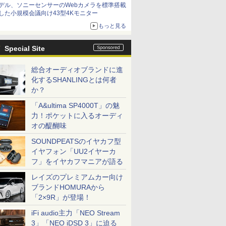
デル、ソニーセンサーのWebカメラを標準搭載
した小規模会議向け43型4Kモニター
もっと見る
Special Site
総合オーディオブランドに進
化するSHANLINGとは何者
か？
「A&ultima SP4000T」の魅
力！ポケットに入るオーディ
オの醍醐味
SOUNDPEATSのイヤカフ型
イヤフォン「UU2イヤーカ
フ」をイヤカフマニアが語る
レイズのプレミアムカー向け
ブランドHOMURAから
「2×9R」が登場！
iFi audio主力「NEO Stream
3」「NEO iDSD 3」に迫る