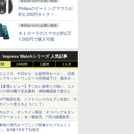
本日みつけたお買い得品
Philipsのゲーミングマウスが
約1,200円オトク！
本日みつけたお買い得品
モトローラのスマホが約1万
2
2
3
3
4
7,000円で購入可能
Impress Watchシリーズ 人気記事
時間
24時間
1週間
1カ月
ユニクロ、今日から「お盆特別セール」。涼感
天1位！】ノー
 送料無料 中古パソコン
本日15倍！2色選べる新品
＼11日まで限定価格／ゲーミングPC
【最新Office2024】Lenovo
LENOVO レノボ ThinkSta
【1500円OFF
シアサッカーワンピース待望値下げ、撥水ギア
品第13世代
Pro 64bit 搭載 DELL
2026年最新モデル！
セット 新品 RTX5060 Ryzen7 5700X
ThinkPad L15 Gen3 第12世
PGX(30KL0005JP)
【やや訳有】【W
ショーツは1990円に
C Office付
リーズ（7010等） Core i7
【家電レビュー】手ごわい雑草との戦い、コメ
Pasoeco PR1595 15.6インチ
メモリ16GB SSD500GB Windows11
代 Core i5 メモリ16GB 爆速
+フルHD】中古
￥961,000
リの草刈機で完全勝利 掃除機感覚で使えた
コン 初心者向
 3.4G/メモリ
第13世代Intel N95
デスクトップPC モニター付き 23.8型
新品 SSD 1TB 15.6型 液晶 テ
ン 中古パソコン 
￥55,800
￥181,070
￥59,800
￥62,800
11 初期設定済
GB/DVD-ROM/激安セール
FHD1920*1080IPS液晶 最大
IPS 100Hz 1年保証 高性能 配信 動画編
ンキー搭載 Webカメラ内蔵
SSD256GB メモ
NTT島田社長、ソフトバンクのセブン出資に「d
oom 日本語キ
メモリ16GB SSD1TB Office
集 eスポーツ 初心者 一式 ゲーミング
HDMI端子 Type-C Wi-Fi
Core i7 第11世代 
ポイント使えるようにして」
 Intel
付きパソコン
パソコン デスクトップパソコン
Bluetooth 初期設定済み 届
Office付き Wind
モリ8GB
MicrosoftOffice2024可 日本
いてすぐ使える Windows11
DELL Latitude
カルディ、オンライン限定「ネコバッグ＆タン
大) 大容量バッテ
ブラーセット」を一般販売。7月の抽選販売の
語配列キーボード/Webカメ
Pro 64bit 送料無料 半年保証
パソコン 中古 P
当選無効分
大学生 プレゼ
ラ/USB 3.0 /HDMI 5GWIFI
付 厳選中古パソコン
中古ノートPC SS
東映の歴代オープニング映像がカプセルトイ
7
2
8
3
9
4
10
Bluetooth ノートパソコン
リ32GB デル
に。全5種で8月下旬発売