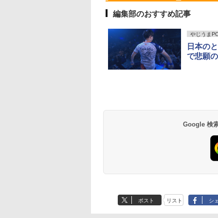
編集部のおすすめ記事
やじうまPC 
日本のと
円OFF／ グ
 【取寄品】
【2,000円クーポン＋P最大
【楽天ブックス限定特
中古品 | 24インチワイド液晶
数学 大学入試問題解答
町人Aは悪役令嬢を
＼本日限定50
で悲願の
ゲーミングモ
−286 J−POP−秋う
31.5%還元！】ゲーミングモ
典】生田斗真 アニバー
モニター | 黒色系で品番は店
集 2026 国公立大編
うしても救いたい〜
楽天1位！202
レイ ホワイ
レクション【沖
ニター 27インチモニター 液
サリーブック『 余白
長におまかせ！枠部分はなる
ぶと空と氷の姫君
量超薄型／モ
￥5,665
z フルHD
離島以外送料無
晶ディスプレイ WQHD
』(アザーカット生写真
べく細いのを選びます！
10【電子書店共通特
15.6インチ フル
578
￥23,731
￥6,820
￥5,280
￥726
￥12,480
ノングレア ゲー
(2560x1440) Fast IPS 200Hz
1枚) [ 生田斗真 ]
【VGAケーブル付属】【30
イラスト付】 【電子
144Hz タッ
Anker Soundcore
BRUCE WAYNE feat.
【Amazon.co.jp限
薬屋のひとりごと 17
Anker Soundcore
BRUCE WAYNE feat
by Amazon 天然水
異世界居酒屋「の
レイ モニタ
1ms(MPRT) 124%sRGB 低
日保証】
籍】[ 目黒三吉 ]
リー内蔵 無線接
P40i オフホワイト
Flo Milli, ATL Jacob
定】 い・ろ・は・す
巻 (デジタル版ビッグ
P31i ホワイト
Flo Milli, ATL Jacob
ラベルレス 500ml
ぶ」(22) (角川コミッ
掛け 144hz
ブルーライトフリッカーフリ
選択 非光沢 IPS
[Explicit]
2L PET ラベルレス
ガンガンコミックス)
[Explicit]
×24本 富士山の天然
クス・エース)
02 GH-
ーFreeSync & G-Sync対応
C HDMI 軽量
￥7,990
￥5,990
×8本
水 バナジウム含有 
高輝度400cd/m² PS5対応
ワーク ディス
￥250
￥1,112
￥770
￥250
￥1,380
￥832
Google
ミネラルウォーター
HDMI×2 DP×1.4 KTC
び ポータブル
ペットボトル 静岡県
H27T22C 3年保証
産 500ミリリットル
(Smart Basic)
ポスト
リスト
シ