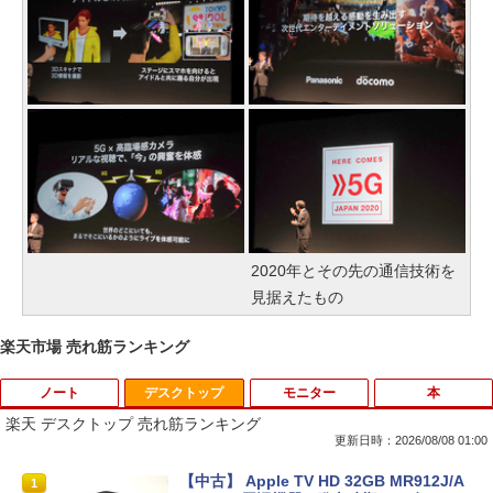
2020年とその先の通信技術を
見据えたもの
楽天市場 売れ筋ランキング
ノート
デスクトップ
モニター
本
楽天 デスクトップ 売れ筋ランキング
更新日時：2026/08/08 01:00
【期間限定 キャンペン】中古ノートパソ
【中古】 Apple TV HD 32GB MR912J/A
1
1