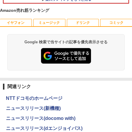
PC オフィス搭載
Amazon売れ筋ランキング
￥19,800
イヤフォン
ミュージック
ドリンク
コミック
【マラソンセール期間中ポイント5倍】
星新一ショートショート1001 [ 星 新一 ]
1
1
【訳あり】 中古モニター 23〜24インチ
DP / HDMI / DVI VGA 端子選択可能 店長
￥49,500
おまかせ ケーブル付き サブモニターにお
Google 検索で当サイトの記事を優先表示させる
Anker Soundcore P40i オフホワイト
BRUCE WAYNE feat. Flo Milli, ATL Jacob
【Amazon.co.jp限定】 い・ろ・は・す 2L P
薬屋のひとりごと 17巻 (デジタル版ビッグガ
すすめ 動作確認済み 30日保証 送料無料
[Explicit]
ET ラベルレス ×8本
ンガンコミックス)
￥7,990
￥4,200
￥250
￥1,112
￥770
永遠の記憶 [ 東野 圭吾 ]
2
□◇〇【目が疲れにくい ブルーライトカ
￥2,310
2
Anker Soundcore P31i ホワイト
BRUCE WAYNE feat. Flo Milli, ATL Jacob
by Amazon 天然水 ラベルレス 500ml ×24本
異世界居酒屋「のぶ」(22) (角川コミックス・
ット!!】iiyama/イイヤマ フルHD対応21.
[Explicit]
富士山の天然水 バナジウム含有 水 ミネラル
エース)
関連リンク
5型 ProLite XUB2292HS-B1 HDMI対応
ウォーター ペットボトル 静岡県産 500ミリリ
￥5,990
スピーカー内蔵 綺麗な鮮明画像 【中古】
ットル (Smart Basic)
￥250
￥832
送料無料
NTTドコモのホームページ
￥1,380
ニュースリリース(新機種)
￥6,500
月刊少女野崎くん（18）特装版 セレク
3
ト小冊子「堀と鹿島編」付き （SEコミッ
Anker Soundcore Liberty 5 ミッドナイトブ
On My Road (Stadium ver.)
ONE PIECE モノクロ版 115 (ジャンプコミッ
ニュースリリース(docomo with)
クスプレミアム） [ 椿いづみ ]
ラック
クスDIGITAL)
by Amazon 天然水ラベルレス 2L×9本
ニュースリリース(dエンジョイパス)
￥250
￥1,650
【中古】その他メーカー モバイルモニタ
3