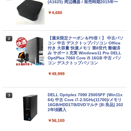
コン Windows11 Office搭載 軽量 13.3
(A1625) 周辺機器 / 発売時期2015年〜
型 モバイルPC 富士通 LIFEBOOK E734
Intel Celeron 第4世代CPU メモリ4GB S
￥4,680
SD128GB+外付けHDD250GB HD(1366×
768) 無線 bluetooth内蔵 DisplayPort対
応 送料無料 訳あり
￥7,980
【週末限定クーポン＆P5倍！】 中古パソ
2
コン 中古 デスクトップパソコン Office
付き 大容量 快適メモリ 第8世代 整備済
み サポート充実 Windows11 Pro DELL
OptiPlex 7060 Core i5 16GB 中古 パソ
中古ノートパソコン・ windows11 offic
2
コン デスクトップパソコン
e付・整備済み品・富士通 ARROWS Tab
Q508 文教モデル 10.1型 WUXGA タブレ
ットPC (Atom / 4GB / 128GB / Window
￥49,999
s 11 & Office 2019 搭載) 本体＋専用キ
ーボード付 ・初期設定不要
￥9,800
DELL Optiplex 7090 2500SFF (Win11x
3
64) 中古 Core i7-2.5GHz(11700)/メモリ
16GB/HDD1TB/DVDマルチ [B:良品] 202
2年頃購入
【期間限定破格金額！】新生活 新古品 W
3
in11搭載 パソコンノートパソコンoffice
￥56,100
付き 初心者向けノートPC 初期設定済 1
5.6型 インテル高速CPU ランダムで発送