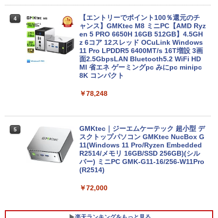
メモリ4GB～ 高速SSD1TB 最大 フルHD
Webカメラ zoom 軽量薄型 無線 型番更
【エントリーでポイント100％還元のチ
4
新で在庫処分
ャンス】GMKtec M8 ミニPC【AMD Ryz
en 5 PRO 6650H 16GB 512GB】4.5GH
￥9,980
z 6コア 12スレッド OCuLink Windows
11 Pro LPDDR5 6400MT/s 16T増設 3画
面2.5GbpsLAN Bluetooth5.2 WiFi HD
MI 省エネ ゲーミングpc みにpc minipc
8K コンパクト
【中古】 店長セレクト おまかせA4ノー
4
トパソコン Windows10 お気軽ノートPC
SSD120GB以上 メモリ4GB Celeron搭
￥78,248
載 液晶15インチ 中古ノートパソコン DV
Dドライブ(内蔵or外付) WPS Office付き
中古パソコン
GMKtec｜ジーエムケーテック 超小型 デ
5
￥11,800
スクトップパソコン GMKtec NucBox G
11(Windows 11 Pro/Ryzen Embedded
R2514/メモリ 16GB/SSD 256GB)(シル
バー) ミニPC GMK-G11-16/256-W11Pro
(R2514)
レビュー投稿 5年保証｜MS Office 2024
5
H&B 搭載｜中古 ノートパソコン Windo
ws11 Office付｜スペック Core i5 第7世
￥72,000
代 メモリ 8GB 大容量 HDD 500GB テン
キー DVDドライブ搭載 CD DVD 再生可
｜中古パソコン 中古ノートパソコン 中古
楽天ランキングをもっと見る