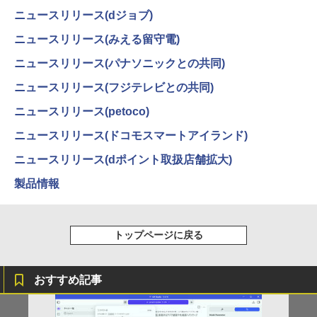
￥14,990
￥594
￥1,117
ー 15.6インチ フルHD【291-ud】
ニュースリリース(dジョブ)
￥7,235
ニュースリリース(みえる留守電)
【幼児ドリル部門ランキング第1位】 学
4
【2026年アップグレード版】AOKIMI ワイヤ
On My Road (Stadium ver.)
HUNTER×HUNTER モノクロ版 39 (ジャンプ
習参考書 問題集 プリント ドリル 手先 て
ニュースリリース(パナソニックとの共同)
レスイヤホン bluetooth イヤホン V12 小型
コミックスDIGITAL)
by Amazon 炭酸水 ラベルレス 500ml ×24本
さき 遊び「はじめての七田式プリント」
軽量 ブルートゥースHi-Fi 最大36時間再生 ぶ
強炭酸水 ペットボトル 500ミリリットル (Sm
￥250
ニュースリリース(フジテレビとの共同)
るーとゅーす コードレス ENCノイズキャン
art Basic)
￥572
【2025新型】モバイルモニター15.6イン
￥8,800
4
セリング 自動ペアリング Type-C充電 マイク
チ モバイルディスプレイ ポータブルモニ
ニュースリリース(petoco)
付き 防水 タッチ式音量調整 スポーツ/通勤/通
￥1,625
タ ゲームモニタ ー スイッチ用モニター
学/WEB会議 6.0(オフホワイト)
1920x1080P FHD 持ち運び 高輝度400Ni
ニュースリリース(ドコモスマートアイランド)
ts 非光沢IPSパネル 100%広色域 HDRモ
BUGS LIFE
スーパーの裏でヤニ吸うふたり 9巻 (デジタル
魔女と傭兵（9） 【電子書籍】[ 宮木真人
5
￥2,599
ード対応 Type-C/mini HDMI端子 PC/Swi
版ビッグガンガンコミックス)
]
コカ・コーラ やかんの麦茶 from 爽健美茶 ラ
ニュースリリース(dポイント取扱店舗拡大)
tch/PS4/MAC/スマホなど対応 B0BZW3
ベルレス 650mlPET×24本
￥250
XVDL
￥810
製品情報
￥792
Xiaomi シャオミ REDMI Buds 8 Lite ワイヤ
￥2,009
￥7,400
レスイヤホン Bluetooth 5.4 ノイズキャンセ
リング ANC 36時間再生
トップページに戻る
￥3,480
【500円クーポン＋ポイント最大31.5%還
5
元！】モバイルモニター 15.6 インチ FH
おすすめ記事
D 1920×1080 1080P Fast IPS パネル 非
光沢 1000:1 高コントラスト 超軽量 600
g スピーカー内蔵 Type-C/HDMI 接続 PS
5/Switch/PC/スマホ対応