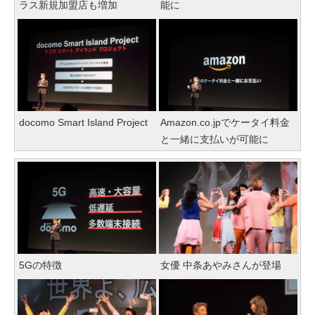
ラス新規加盟店も増加
能に
docomo Smart Island Project
Amazon.co.jpでケータイ料金
と一緒に支払いが可能に
5Gの特徴
女優 中条あやみさんが登場