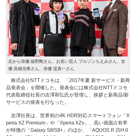
左から俳優 綾野剛さん、お笑い芸人 ブルゾンちえみさん、女
優 高畑充希さん、俳優 堤真一さん
株式会社NTTドコモは、「2017年夏 新サービス・新商
品発表会」を開催した。発表会には株式会社NTTドコモ
代表取締役社長の吉澤和弘氏が登壇し、挨拶と新商品/新
サービスの発表を行なった。
吉澤社長は、世界初の4K HDR対応スマートフォン「X
peria XZ Premium」や「Xperia XZs」、高い画面占有率
が特徴の「Galaxy S8/S8+」のほか、「AQUOS R (SH-0