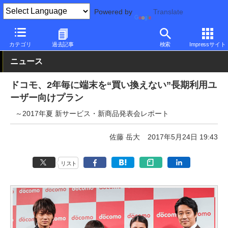
Powered by
Translate
PC Watch
パソコン/タブレット/スマートフォン
スマートフォン
カテゴリ
過去記事
検索
Impressサイト
ニュース
ドコモ、2年毎に端末を“買い換えない”長期利用ユ
ーザー向けプラン
～2017年夏 新サービス・新商品発表会レポート
佐藤 岳大
2017年5月24日 19:43
リスト