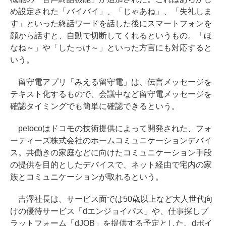
め設定された「バイバイ」、「じゃあね」、「失礼しま
す」といった終話ワードを話した後にスマートフォンを
顔から話すと、自動で切断してくれるというもの。「ほ
なね～」や「したっけ～」といった方言にも対応すると
いう。
留守電アプリ「みえる留守電」は、伝言メッセージを
テキスト化するもので、会議中など留守電メッセージを
確認タイミングでも簡単に確認できるという。
petocoはドコモの技術提供によって開発された、フォ
ーティーズ株式会社のホームコミュニケーションデバイ
ス。共働きの家庭などに向けたコミュニケーション手段
の提供を目的としたデバイスで、ネット経由で宅内の家
族とコミュニケーションが取れるという。
吉澤社長は、サービス面では50歳以上など大人世代向
けの優待サービス「dエンジョイパス」や、仕事探しプ
ラットフォーム「dJOB」を提供する予定とした。dポイ