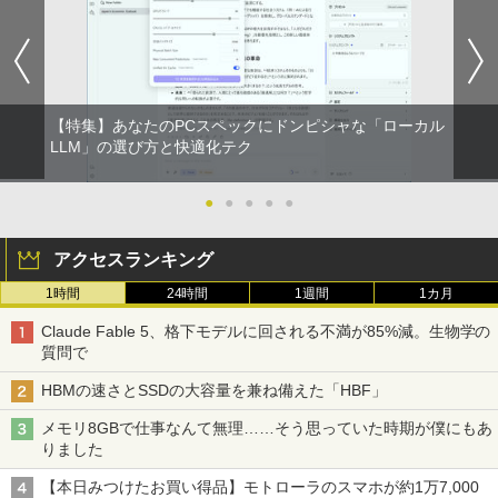
￥8,490
【特集】あなたのPCスペックにドンピシャな「ローカル
LLM」の選び方と快適化テク
●
●
●
●
●
アクセスランキング
1時間
24時間
1週間
1カ月
Claude Fable 5、格下モデルに回される不満が85%減。生物学の
質問で
HBMの速さとSSDの大容量を兼ね備えた「HBF」
メモリ8GBで仕事なんて無理……そう思っていた時期が僕にもあ
りました
【本日みつけたお買い得品】モトローラのスマホが約1万7,000