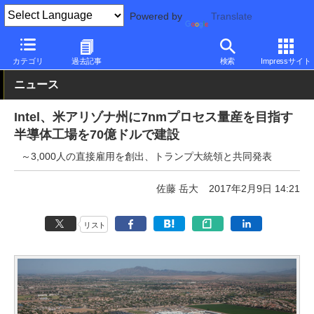
Powered by
Translate
PC Watch
市場
動向
Intel
カテゴリ
過去記事
検索
Impressサイト
ニュース
Intel、米アリゾナ州に7nmプロセス量産を目指す
半導体工場を70億ドルで建設
～3,000人の直接雇用を創出、トランプ大統領と共同発表
佐藤 岳大
2017年2月9日 14:21
リスト