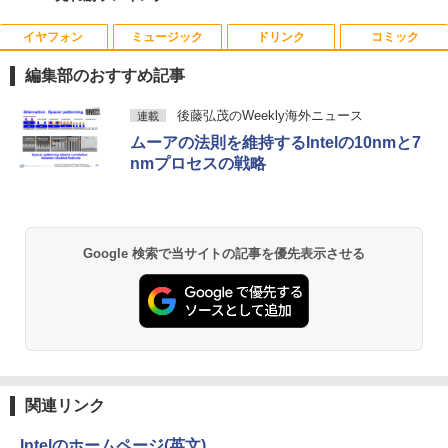
イヤフォン
ミュージック
ドリンク
コミック
中古パソコン | NEC | Mate MKM28L-3 |
NEC AS223WM 液晶モニター 21.5イン
宇宙兄弟（46） 【電子書籍】[ 小山宙哉
1
1
1
Windows11 | デスクトップ | 一年保証 |
チワイド 白 ホワイト 1920×1080 （フル
]
編集部のおすすめ記事
第8世代 | Core i5 8400 2.8(〜最大4.0)G
HD）TN 白色LEDバックライト ミニ D-s
Hz | MEM:8GB | SSD:256GB | DVDマル
ub VGA HDMI ディスプレイ PS4 switch
￥1,131
Anker Soundcore P40i オフホワイト
BRUCE WAYNE feat. Flo Milli, ATL Jacob
【Amazon.co.jp限定】 い・ろ・は・す 2L P
薬屋のひとりごと 17巻 (デジタル版ビッグガ
チ | 無線LAN:なし | Win11Pro64bit
対応 スイッチ 【中古】
後藤弘茂のWeekly海外ニュース
連載
[Explicit]
ET ラベルレス ×8本
ンガンコミックス)
ムーアの法則を維持するIntelの10nmと7
￥7,990
￥12,000
￥5,200
nmプロセスの戦略
￥250
￥1,112
￥770
DVD付 学研まんが NEW日本の歴史
2
4大特典付き全14巻セット [ 大石 学 ]
HP ProDesk 400 G6 DM 【Core i5 1050
中古モニター | 液晶ディスプレイ | PHILI
2
2
Anker Soundcore P31i ブラック
BRUCE WAYNE feat. Flo Milli, ATL Jacob
by Amazon 天然水 ラベルレス 500ml ×24本
異世界居酒屋「のぶ」(22) (角川コミックス・
0T/メモリ16GB(DDR4)/SSD256GB(M.2
PS | 243V5QHABA/11 | 23.6インチワイ
￥21,560
[Explicit]
富士山の天然水 バナジウム含有 水 ミネラル
エース)
Google 検索で当サイトの記事を優先表示させる
NVMe)/Win11Pro-64bit】【中古/送料無
ド 1920×1080(フルHD) | LEDバックライ
ウォーター ペットボトル 静岡県産 500ミリリ
￥5,990
料】※沖縄・離島を除く
ト | スピーカー内蔵 | 3系統入力(VGA・D
ットル (Smart Basic)
￥250
￥832
VI-D・HDMI) | VGAケーブル・電源ケー
ブル付属【30日保証】
￥32,980
オレンジページ 2026 10/17号増刊＜グレ
3
￥1,380
ー＞ [雑誌]
￥5,980
Anker Soundcore Liberty 5 ミッドナイトブ
見知らぬ糸
ONE PIECE モノクロ版 115 (ジャンプコミッ
￥1,689
ラック
クスDIGITAL)
by Amazon 炭酸水 ラベルレス 500ml ×24本
【正規永久版Office付き】ミニpc 【Intel
3
強炭酸水 ペットボトル 500ミリリットル (Sm
￥250
N5095 LPDDR4X 16GB 256GB SSD】m
関連リンク
art Basic)
￥14,990
￥594
ini pc Windows11 Pro 超軽量 4コア/4ス
【ポイント最大28倍】 lenovo モニター
3
レッド 2.9GHz ミニパソコン 静音 M.2 2
L22-4e 21.5インチ ワイド フルHD 1920
Intelのホームページ(英文)