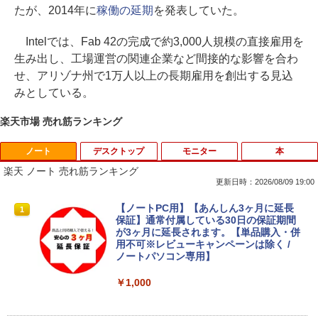
たが、2014年に
稼働の延期
を発表していた。
Intelでは、Fab 42の完成で約3,000人規模の直接雇用を
生み出し、工場運営の関連企業など間接的な影響を合わ
せ、アリゾナ州で1万人以上の長期雇用を創出する見込
みとしている。
楽天市場 売れ筋ランキング
ノート
デスクトップ
モニター
本
楽天 ノート 売れ筋ランキング
更新日時：2026/08/09 19:00
【ノートPC用】【あんしん3ヶ月に延長
1
保証】通常付属している30日の保証期間
が3ヶ月に延長されます。【単品購入・併
用不可※レビューキャンペーンは除く /
ノートパソコン専用】
￥1,000