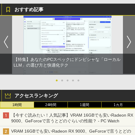
画面 TÜV認証 目にやさしい 調整可能な
スタンド VESA
おすすめ記事
￥12,580
【特集】あなたのPCスペックにドンピシャな「ローカル
LLM」の選び方と快適化テク
●
●
●
●
●
アクセスランキング
1時間
24時間
1週間
1カ月
【今すぐ読みたい！人気記事】VRAM 16GBでも安いRadeon RX
9000、GeForceで言うとどのぐらいの性能？ - PC Watch
VRAM 16GBでも安いRadeon RX 9000、GeForceで言うとどの