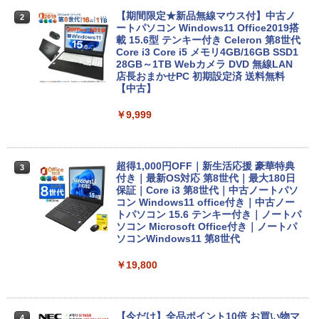
【期間限定★新品無線マウス付】中古ノ
2
ートパソコン Windows11 Office2019搭
載 15.6型 テンキー付き Celeron 第8世代
Core i3 Core i5 メモリ4GB/16GB SSD1
28GB～1TB Webカメラ DVD 無線LAN
店長おまかせPC 初期設定済 送料無料
【中古】
￥9,999
超得1,000円OFF｜新生活応援 豪華特典
3
付き｜最新OS対応 第8世代｜最大180日
保証｜Core i3 第8世代｜中古ノートパソ
コン Windows11 office付き｜中古ノー
トパソコン 15.6 テンキー付き｜ノートパ
ソコン Microsoft Office付き｜ノートパ
ソコンWindows11 第8世代
￥19,800
【今だけ】全品ポイント10倍 お買い物マ
4