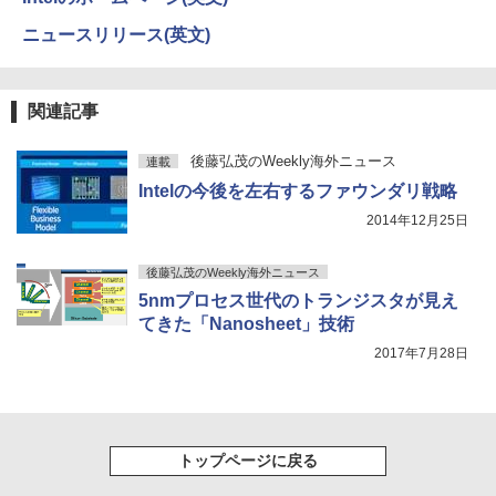
￥1,625
242 SATA WIFI6 Bluetooth5.2 4K HDMI
×1080 IPS 4ms 250nit リフレッシュレー
ハヤブサ消防団 森へつづく道 [ 池井戸 潤
4
2画面出力 デスクトップPC みにpc 省エ
ト 100Hz HDMI VGA D-Sub チルト VES
]
ニュースリリース(英文)
ネ オフィス高速起動 省電力 静音設計
A規格 67D5KAC6JP レノボ ディスプレ
【2026年アップグレード版】AOKIMI ワイヤ
On My Road (Stadium ver.)
HUNTER×HUNTER モノクロ版 39 (ジャンプ
イ 液晶モニター 【展示品特価】
レスイヤホン bluetooth イヤホン V12 小型
コミックスDIGITAL)
by Amazon 天然水ラベルレス 2L×9本
￥2,200
軽量 ブルートゥースHi-Fi 最大36時間再生 ぶ
￥49,800
￥250
るーとゅーす コードレス ENCノイズキャン
￥8,980
￥572
￥1,117
関連記事
セリング 自動ペアリング Type-C充電 マイク
付き 防水 タッチ式音量調整 スポーツ/通勤/通
学/WEB会議(ホワイト)
後藤弘茂のWeekly海外ニュース
【★最大100%ポイント】【Win11正式対
連載
4
角川まんが学習シリーズ 日本の歴史
5
応】Dell OptiPlex 3070 SFF/第9世代 Co
【お買い物マラソ開催中！P最大31.5%還
On My Road (Stadium ver.)
スーパーの裏でヤニ吸うふたり 9巻 (デジタル
4
全16巻+別巻5冊定番セット [ 山本 博文
Intelの今後を左右するファウンダリ戦略
￥1,964
re i5/メモリ:8GB/16GB/32GB/SSD:256
元】五年保証 白 モバイルモニター 15.6
版ビッグガンガンコミックス)
【Amazon.co.jp限定】 伊藤園 磨かれて、澄
]
GB/512GB/1TB/USB 3.1/DP/HDMI/Wi-fi/
インチ FHD 1920×1080 1080P Fast IPS
2014年12月25日
みきった日本の水 2L 8本 ラベルレス [ ケース
￥250
2画面出力/Windows11/Windows10/Offi
パネル PU保護カバー付き 非光沢 1200:1
] [ 水 ] [ ペットボトル ] [ 箱買い ] [ ストック
￥810
￥23,760
ce/中古 デスクトップ デスクトップPC
高コントラスト 超軽量 640g スピーカー
Xiaomi シャオミ REDMI Buds 8 Lite ワイヤ
] [ 水分補給 ]
後藤弘茂のWeekly海外ニュース
内蔵 Type-C/HDMI 接続 PS5/Switch/PC/
レスイヤホン Bluetooth 5.4 ノイズキャンセ
スマホ対応 MFP156T1F
リング ANC 36時間再生
￥37,800
5nmプロセス世代のトランジスタが見え
￥998
てきた「Nanosheet」技術
￥8,999
￥3,480
2017年7月28日
NEC Mate ML-D 単体 Windows11 64bit
5
HDMI Core i5 12400 メモリー16GB 高
速SSD256GB+HDD500GB DVDマルチ
【楽天1位!1,600円OFFクーポン 8/4 20:
5
デスクトップパソコン【中古】【30日保
00-8/11 01:59】Xiaomi Monitor A24i 20
証】20007027
26 ディスプレイ 1080P 23.8インチ 144
トップページに戻る
Hzリフレッシュレート sRGB99% 1670
万色 300nits ΔE＜1 低ブルーライト 大
￥59,800