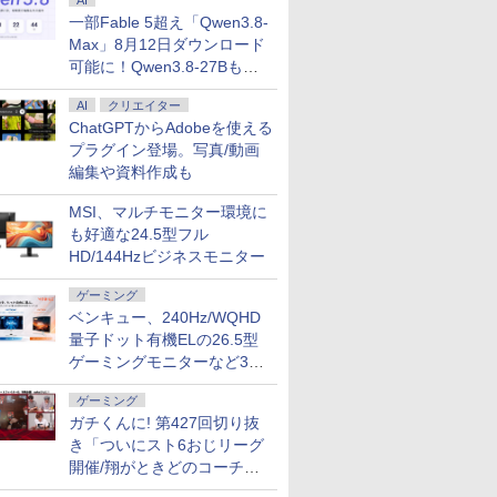
AI
一部Fable 5超え「Qwen3.8-
Max」8月12日ダウンロード
可能に！Qwen3.8-27Bも順
次
AI
クリエイター
ChatGPTからAdobeを使える
プラグイン登場。写真/動画
編集や資料作成も
MSI、マルチモニター環境に
も好適な24.5型フル
HD/144Hzビジネスモニター
ゲーミング
ベンキュー、240Hz/WQHD
量子ドット有機ELの26.5型
ゲーミングモニターなど3機
種
ゲーミング
ガチくんに! 第427回切り抜
き「ついにスト6おじリーグ
開催/翔がときどのコーチ就
任など」