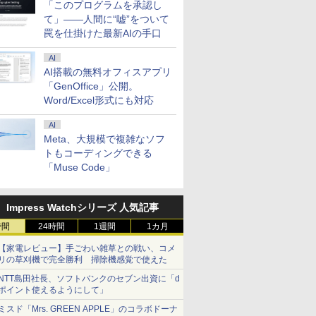
「このプログラムを承認し
て」――人間に“嘘”をついて
罠を仕掛けた最新AIの手口
AI
AI搭載の無料オフィスアプリ
「GenOffice」公開。
Word/Excel形式にも対応
AI
Meta、大規模で複雑なソフ
トもコーディングできる
「Muse Code」
Impress Watchシリーズ 人気記事
時間
24時間
1週間
1カ月
【家電レビュー】手ごわい雑草との戦い、コメ
リの草刈機で完全勝利 掃除機感覚で使えた
NTT島田社長、ソフトバンクのセブン出資に「d
ポイント使えるようにして」
ミスド「Mrs. GREEN APPLE」のコラボドーナ