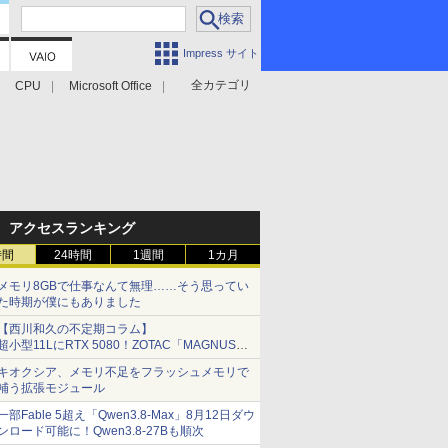
Impress サイト
全カテゴリ
CPU
Microsoft Office
アクセスランキング
時間
24時間
1週間
1カ月
メモリ8GBで仕事なんて無理……そう思ってい
た時期が僕にもありました
【西川和久の不定期コラム】
超小型11LにRTX 5080！ZOTAC「MAGNUS
ONE」最上位機の実力を探る
キオクシア、メモリ不足をフラッシュメモリで
補う拡張モジュール
一部Fable 5超え「Qwen3.8-Max」8月12日ダウ
ンロード可能に！Qwen3.8-27Bも順次