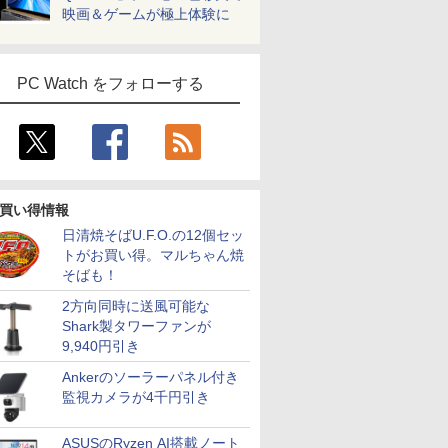
映画＆ゲームが極上体験に
PC Watch をフォローする
買い得情報
日清焼そばU.F.O.の12個セッ
トがお買い得。マルちゃん焼
そばも！
2方向同時に送風可能な
Shark製タワーファンが
9,940円引き
Ankerのソーラーパネル付き
監視カメラが4千円引き
ASUSのRyzen AI搭載ノート