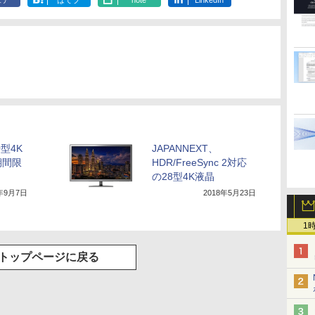
ェア
はてブ
note
LinkedIn
0型4K
JAPANNEXT、
期間限
HDR/FreeSync 2対応
の28型4K液晶
7年9月7日
2018年5月23日
1
トップページに戻る