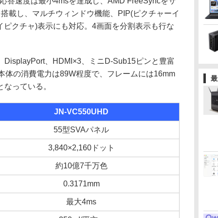
速度は最小4msを達成し、AMD FreeSyncをサ
搭載し、マルチウィンドウ機能、PIP(ピクチャーイ
バイピクチャ)表示にも対応。4画面を分割表示も行な
layPort、HDMI×3、ミニD-Sub15ピンと豊富
本体の消費電力は89W程度で、フレームには16mm
最
となっている。
JN-VC550UHD
55型SVAパネル
3,840×2,160ドット
約10億7千万色
0.3171mm
最大4ms