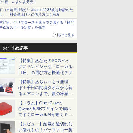
ツ4種、いよいよ発売！
ドコモ前田社長が「ahamo40GB化は検証のた
め」、料金値上げへの考え方にも言及
吉野家、牛リブロースを熱々で提供する「極旨
牛鉄板ステーキ定食」を発売
もっと見る
おすすめ記事
【特集】あなたのPCスペッ
クにドンピシャな「ローカル
LLM」の選び方と快適化テク
【特集】あぢぃ～もう無理
ぽ！千円の闘魂タオルから着
るエアコンまで、夏の冷感グ
ッズ一挙紹介
【コラム】OpenClawと
Qwen3.5-9Bプリインで届い
てすぐローカルAIが動くミニ
PC「SER9 Pro」
【レビュー】給電が途切れな
い優れもの！バッファロー製