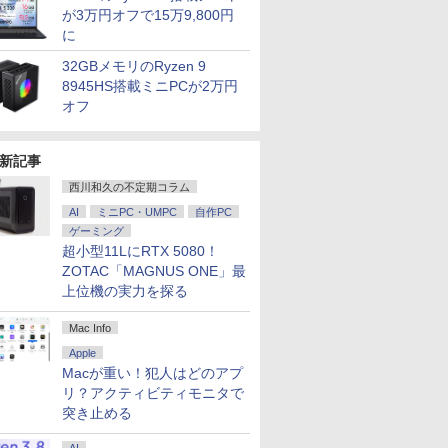
が3万円オフで15万9,800円
に
32GBメモリのRyzen 9
8945HS搭載ミニPCが2万円
オフ
新記事
西川和久の不定期コラム
AI
ミニPC・UMPC
自作PC
ゲーミング
超小型11LにRTX 5080！
ZOTAC「MAGNUS ONE」最
上位機の実力を探る
Mac Info
Apple
Macが重い！犯人はどのアプ
リ？アクティビティモニタで
突き止める