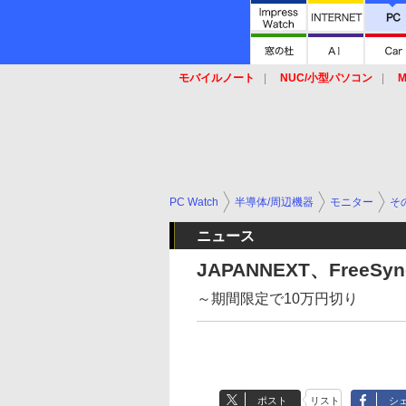
モバイルノート
NUC/小型パソコン
M
SSD
キーボード
マウス
PC Watch
半導体/周辺機器
モニター
そ
ニュース
JAPANNEXT、Free
～期間限定で10万円切り
ポスト
リスト
シ