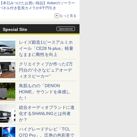
【本日みつけたお買い得品】Ankerのソーラー
パネル付き監視カメラが4千円引き
もっと見る
Special Site
レイズ鍛造1ピースアルミホ
イール「CE28 N-plus」軽量
なままに剛性を向上
クリエイティブが作った2万
円台の“小さなピュアオーデ
ィオスピーカー”
鳥肌ものの「DENON
HOME」サウンドを体感し
た！
総合オーディオブランドに進
化するSHANLINGとは何者
か？
ハイグレードテレビ「TCL
Q7D Pro」。圧巻の色彩美で