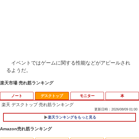
イベントではゲームに関する性能などがアピールされ
るようだ。
楽天市場 売れ筋ランキング
ノート
デスクトップ
モニター
本
楽天 デスクトップ 売れ筋ランキング
更新日時：2026/08/09 01:00
楽天ランキングをもっと見る
中古ノートパソコン インテル Celeron C
1
ore i5 Windows11 Pro Office 2024付き
Amazon売れ筋ランキング
メモリ4GB/8GB/16GB選択可 SSD128G
B/1TB選択可 15.6型 テンキー ビジネス