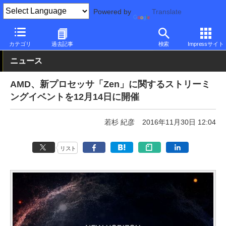
Powered by
Translate
PC Watch
半導体/周辺機器
CPU
AMD
カテゴリ
過去記事
検索
Impressサイト
ニュース
AMD、新プロセッサ「Zen」に関するストリーミ
ングイベントを12月14日に開催
若杉 紀彦
2016年11月30日 12:04
リスト