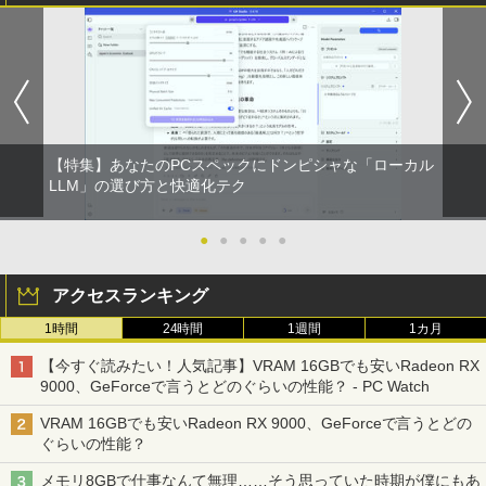
【特集】あなたのPCスペックにドンピシャな「ローカル
LLM」の選び方と快適化テク
●
●
●
●
●
アクセスランキング
1時間
24時間
1週間
1カ月
【今すぐ読みたい！人気記事】VRAM 16GBでも安いRadeon RX
9000、GeForceで言うとどのぐらいの性能？ - PC Watch
VRAM 16GBでも安いRadeon RX 9000、GeForceで言うとどの
ぐらいの性能？
メモリ8GBで仕事なんて無理……そう思っていた時期が僕にもあ