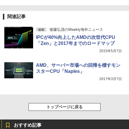
ディスプレイ MAXZEN MGM27IC04-F2
On My Road (Stadium ver.)
HUNTER×HUNTER モノクロ版 39 (ジャンプ
永瀬廉 ファースト写真集（仮） [ 永瀬廉
th 15.6インチ 初期設定済み
4
40
コミックスDIGITAL)
by Amazon 炭酸水 ラベルレス 500ml ×24本
]
強炭酸水 ペットボトル 500ミリリットル (Sm
￥250
￥34,800
関連記事
art Basic)
【2026年アップグレード版】AOKIMI ワイヤ
￥13,980
￥572
￥3,960
レスイヤホン bluetooth イヤホン V12 小型
軽量 ブルートゥースHi-Fi 最大36時間再生 ぶ
￥1,625
後藤弘茂のWeekly海外ニュース
連載
るーとゅーす コードレス ENCノイズキャン
ノートパソコン 14インチ 新品 Windows
IPCが40%向上したAMDの次世代CPU
4
セリング 自動ペアリング Type-C充電 マイク
ASUS エイスース 液晶ディスプレイ Ey
On My Road (Stadium ver.)
スーパーの裏でヤニ吸うふたり 9巻 (デジタル
4
11 Pro Office搭載 日本語キーボード メ
付き 防水 タッチ式音量調整 スポーツ/通勤/通
「Zen」と2017年までのロードマップ
e Care [ 27型 / フルHD(1920×1080) / ワ
版ビッグガンガンコミックス)
ちいかわ なんか小さくてかわいいやつ
【Amazon.co.jp限定】 伊藤園 磨かれて、澄
5
モリ 8GB SSD 128GB 256GB 512GB 1
学/WEB会議(ホワイト)
イド ] VA279HG
（1） （ワイドKC） [ ナガノ ]
みきった日本の水 2L 8本 ラベルレス [ ケース
￥250
TB Webカメラ WiFi Bluetooth 選べる
2015年5月7日
] [ 水 ] [ ペットボトル ] [ 箱買い ] [ ストック
￥810
カラー 14型 薄型 軽量 初心者 学習向け P
￥1,964
￥15,800
] [ 水分補給 ]
￥1,100
C ピンク シルバー 最短当日出荷
AMD、サーバー市場への回帰を標すモン
￥998
スターCPU「Naples」
￥29,800
Xiaomi シャオミ REDMI Buds 8 Lite ワイヤ
2017年3月7日
レスイヤホン Bluetooth 5.4 ノイズキャンセ
IODATA アイ・オー・データ LCD-AH19
5
リング ANC 36時間再生
1EDB ブラック 18.5型ワイド液晶ディス
プレイ LCDAH191EDB
新品ノートパソコン ノートPC 新品 Offic
5
￥3,480
e付き 初心者向け Windows11 初期設定
￥16,266
済 Webカメラ zoom 15.6型 テンキー付 I
ntel メモリ8GB16GB SSD256GB/512G
トップページに戻る
B フルHD液晶 大容量バッテリー Wi-Fi
テレワーク応援 在宅勤務 学生向け
おすすめ記事
￥39,800