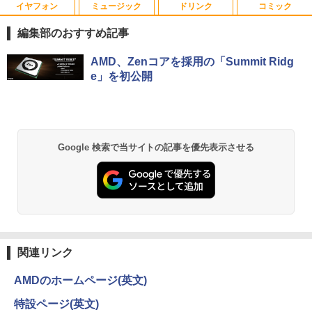
在宅勤務 学生向け 初期設定不要 店長お
イヤフォン
ミュージック
ドリンク
コミック
WACOM 液晶ペンタブレット DTK-2451/
【中古】 祇園祭千百五十年記念 中近世祇
1
1
まかせ中古厳選 ノートPC ノート パソコ
G0 wacom ワコム 液晶 液タブ タブ タブ
園社の研究 / 下坂 守 / 法蔵館 [単行本]
ン 中古PC 在宅ワーク オフィス 中古
編集部のおすすめ記事
レット フルhd
【宅配便出荷】
￥11,980
Anker Soundcore P42i (Bluetooth 6.1)【完
BRUCE WAYNE feat. Flo Milli, ATL Jacob
by Amazon 天然水 ラベルレス 500ml ×24本
薬屋のひとりごと 17巻 (デジタル版ビッグガ
AMD、Zenコアを採用の「Summit Ridg
￥6,500
￥14,794
全ワイヤレスイヤホン/ウルトラノイズキャン
[Explicit]
富士山の天然水 バナジウム含有 水 ミネラル
ンガンコミックス)
e」を初公開
セリング 3.5 / マルチポイント接続 / 最大40時
ウォーター ペットボトル 静岡県産 500ミリリ
間再生 / コンパクト形状/持ち運びに便利 / IP5
ットル (Smart Basic)
￥250
￥770
5 防塵防水位規格/PSE技術基準適合】パープ
【クーポン使用で25,460円 8/2〜10迄】
2
【期間限定5%OFFクーポン 8/12 10時ま
学園騎士のレベルアップ！レベル1000超
2
2
ル
￥1,380
軽量 小型 レッツノート SV8 12.1型 第8
で】 ゲーミングモニター モニター 24.5
えの転生者、落ちこぼれクラスに入学。
世代 Corei5 8365U メモリ16GB M.2 SS
インチ 24インチ 180Hz 180hz FHD フリ
そして、（コミック） ： 13 【電子書
￥9,990
D 256GB Wi-Fi5 Bluetooth USB Type-
BRUCE WAYNE feat. Flo Milli, ATL Jacob
異世界居酒屋「のぶ」(22) (角川コミックス・
Google 検索で当サイトの記事を優先表示させる
ッカーレス 24.5型 FullHD ブルーライト
籍】[ 白石識 ]
C Webカメラ Windows11 Pro MS offic
[Explicit]
エース)
【Amazon.co.jp限定】 い・ろ・は・す 2L P
カット ノングレア HDMI Adaptive-Sync
e2019 搭載 ノートパソコン 訳あり Let's
ET ラベルレス ×8本
ブラック MAXZEN MGM25IC03 マクス
￥792
note レビュー投稿で180日保証
Anker Soundcore P31i ピンク
￥250
￥832
ゼン
￥1,112
￥26,800
￥5,990
￥11,980
[新品]サカモトデイズ SAKAMOTO DAY
3
見知らぬ糸
ONE PIECE モノクロ版 115 (ジャンプコミッ
S (1-28巻 最新刊) 全巻セット
クスDIGITAL)
by Amazon 天然水ラベルレス 2L×9本
関連リンク
MS Office 2024 H&B 搭載｜中古ノート
3
￥250
【期間限定10%OFFクーポン 8/12 10時
￥14,916
3
パソコン Windows11 Office付｜Core i5
Anker Soundcore Liberty 5 ディープブルー
￥594
￥1,117
まで】 ゲーミングモニター 27インチ FH
第10世代 以降 メモリ 8GB SSD 256GB
AMDのホームページ(英文)
D 240Hz 1ms Fast IPSパネル HDMI2.0×
｜富士通 LIFEBOOK A5510｜中古 ノー
￥14,990
1 DP1.4×1 Adaptive Sync対応 フリッカ
トパソコン オフィス付き 中古PC ノート
特設ページ(英文)
ーフリー ブルーライトカット モニター
PC｜テンキー WEBカメラ 内蔵 Bluetoo