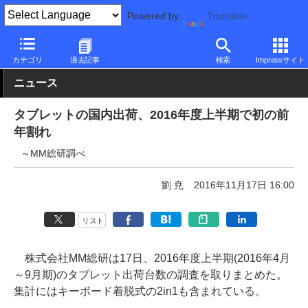
Powered by
Translate
PC Watch
パソコン/タブレット/スマートフォン
タブレット
iP
カテゴリ
過去記事
検索
Impressサイト
ニュース
タブレットの国内出荷、2016年度上半期で初の前
年割れ
～MM総研調べ
劉 尭
2016年11月17日 16:00
リスト
株式会社MM総研は17日、2016年度上半期(2016年4月
～9月期)のタブレット出荷台数の調査を取りまとめた。
集計にはキーボード着脱式の2in1も含まれている。