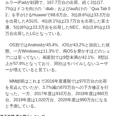
ルラーiPadが好調で、167.7万台の出荷。続く2位(17.
7%)はドコモ向けの「dtab」およびau向けの「Qua Tab 0
2」を手がけるHuaweiで68.6万台。3位(8.6%)は33.3万台
を出荷したASUS、4位(6.1%)は23.7万台を出荷した富士
通、5位(6%)は23.3万台を出荷したNEC、6位(3.9%)は15
万台出荷したLGとなっている。
OS別ではAndroidが45.4%、iOSが43.2%と拮抗した状
態。一方Windowsは11.3%で、両OSを脅かすほどのシェ
アには至ってない。画面別では9型未満が42.1%、9型以
上が57.9%となっており、同社はモバイルしないユーザ
ーが増えていると見ている。
MM総研はこれまで2016年度通期では970万台の出荷
を見込んでいたが、3.7%減の870万台への下方修正を行
なった。一方、2017年度は910万台、2018年度は960万
台、2019年度は1,020万台、2020年度は990万台になる
と予測している。