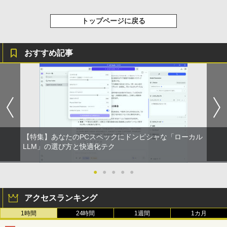
【2026年アップグレード版】AOKIMI ワイヤ
On My Road (Stadium ver.)
スーパーの裏でヤニ吸うふたり 9巻 (デジタル
トップページに戻る
レスイヤホン bluetooth イヤホン V12 小型
版ビッグガンガンコミックス)
by Amazon 炭酸水 ラベルレス 500ml ×24本
軽量 ブルートゥースHi-Fi 最大36時間再生 ぶ
強炭酸水 ペットボトル 500ミリリットル (Sm
￥250
るーとゅーす コードレス ENCノイズキャン
art Basic)
￥810
セリング 自動ペアリング Type-C充電 マイク
おすすめ記事
付き 防水 タッチ式音量調整 スポーツ/通勤/通
￥1,625
学/WEB会議(ホワイト)
BUGS LIFE
ONE PIECE モノクロ版 115 (ジャンプコミッ
￥1,964
クスDIGITAL)
コカ・コーラ やかんの麦茶 from 爽健美茶 ラ
ベルレス 650mlPET×24本
￥250
￥594
Xiaomi シャオミ REDMI Buds 8 Lite ワイヤ
￥1,653
レスイヤホン Bluetooth 5.4 ノイズキャンセ
リング ANC 36時間再生
【特集】あなたのPCスペックにドンピシャな「ローカル
LLM」の選び方と快適化テク
￥2,980
●
●
●
●
●
アクセスランキング
1時間
24時間
1週間
1カ月