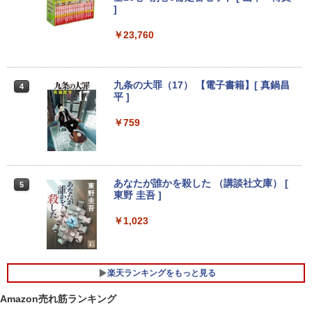
選択可能 店長おまかせ ケーブル付き サ
]
￥29,900
ブモニターにおすすめ 動作確認済み 30
日保証 送料無料
￥23,760
レビュー投稿 5年保証｜MS Office 2024
3
H&B 搭載｜中古ノートパソコン Windo
￥4,580
ws11 Office付｜テンキー DVD 搭載｜C
PASOUL 煌 Ver.R GBKR-1060-i5 ゲーミ
3
ore i5 第7世代 メモリ 8GB SSD 256GB
ングPC デスクトップパソコン GeForce
九条の大罪（17） 【電子書籍】[ 真鍋昌
4
｜店長厳選 Lenovo ThinkPad 15.6型 Bl
GTX1060 中古22型液晶モニター付 第7
平 ]
uetooth Wi-Fi 無線｜中古 パソコン 中古
世代 Intel Corei5 7500 3.20GHz 最大3.6
22インチ ワイド 液晶モニター ★店長お
4
PC Word Excel
GHz Windows10 SSD256GB メモリ8G
まかせ 22型 ディスプレイ フルHD対応 H
￥759
B デスクトップPC eスポーツ 【中古】
DMI DisplayPort 平面 在宅ワーク 在宅
￥29,800
勤務 液晶 モニター PCモニター 中古モニ
￥52,800
ター 【★安心30日保証】 中古
￥4,980
あなたが誰かを殺した （講談社文庫） [
5
【中古】 NEC VersaPro タイプVX VKL2
4
東野 圭吾 ]
1/X 中古ノートパソコン ノートパソコン
「楽天ランキング1位」 デスクトップパ
4
中古品 液晶15インチ Windows11 Core i
ソコン Windows11 パソコン Office付き
￥1,023
3 第10世代 メモリ8GB SSD256GB搭載
新品｜インテル 第14世代 Core i5-6400 i
モニター 21.5型 液晶ディスプレイ ベゼ
5
WPS Office付き 中古パソコン テンキー
5-12400F i7-14700F｜ SSD 256GB～2T
ル ディスプレイ 液晶モニター PCモニタ
付きキーボード DVDドライブ Bluetooth
B｜メモリ 8～64GB｜ デスクトップPC
ー 壁掛け フリッカーレス FreeSync 21.
無線LAN エヌイーシー バーサプロ
安い 高性能 ゲーム 本体のみ 高スペッ 初
5インチ 角度調節 FullHD ブルーライト
楽天ランキングをもっと見る
期設定済み
カット VAパネル VESAフル FHDノング
￥34,800
レア MAXZEN JM22CH02
Amazon売れ筋ランキング
￥45,700