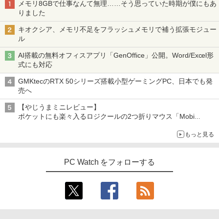
メモリ8GBで仕事なんて無理……そう思っていた時期が僕にもあ
りました
キオクシア、メモリ不足をフラッシュメモリで補う拡張モジュー
ル
AI搭載の無料オフィスアプリ「GenOffice」公開。Word/Excel形
式にも対応
GMKtecのRTX 50シリーズ搭載小型ゲーミングPC、日本でも発
売へ
【やじうまミニレビュー】
ポケットにも楽々入るロジクールの2つ折りマウス「Mobi
Fold」。その気になるギミックとは？
もっと見る
PC Watch をフォローする