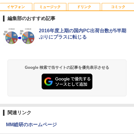
￥9,480
イヤフォン
ミュージック
ドリンク
コミック
15.6インチ 中古美品 マウスコンピュータ
5
ー MPro NB530 フルHD / Windows11/
＼11日まで限定価格／デスクトップパソ
5
編集部のおすすめ記事
超高性能 第10世代Core i7-1065G7/ 8G
コン 新品 高性能 第14世代 第12世代 Cor
B/ 爆速NVMe式1TB-SSD/ カメラ/ LTE/
ei7 Corei5 Corei3 AMD Ryzen7 SSD 25
Anker Soundcore P40i オフホワイト
BRUCE WAYNE feat. Flo Milli, ATL Jacob
【Amazon.co.jp限定】 い・ろ・は・す 2L P
薬屋のひとりごと 17巻 (デジタル版ビッグガ
2016年度上期の国内PC出荷台数が5半期
無線Wi-Fi6/ Office付き/ Win11【中古ノ
6GB〜1TB メモリ 8GB〜32GB Window
[Explicit]
ET ラベルレス ×8本
ンガンコミックス)
ぶりにプラスに転じる
ートパソコン 中古パソコン 中古PC】税
s11 WPS Office付き 動画編集 在宅ワー
￥5,990
込送料無料 あす楽対応 当日発送
ク 安い 高スペック デスクトップPC ビジ
￥250
￥1,001
￥770
ネス オフィス業務 事務作業 デスクワー
ク
￥39,990
￥49,210
Anker Soundcore P31i ブラック
BRUCE WAYNE feat. Flo Milli, ATL Jacob
by Amazon 天然水 ラベルレス 500ml ×24本
異世界居酒屋「のぶ」(22) (角川コミックス・
Google 検索で当サイトの記事を優先表示させる
[Explicit]
富士山の天然水 バナジウム含有 水 ミネラル
エース)
ウォーター ペットボトル 静岡県産 500ミリリ
￥4,990
ットル (Smart Basic)
￥250
￥832
￥1,380
Anker Soundcore Liberty 5 ミッドナイトブ
On My Road (Stadium ver.)
HUNTER×HUNTER モノクロ版 39 (ジャンプ
ラック
コミックスDIGITAL)
by Amazon 天然水ラベルレス 2L×9本
関連リンク
￥250
￥14,990
￥572
￥1,117
MM総研のホームページ