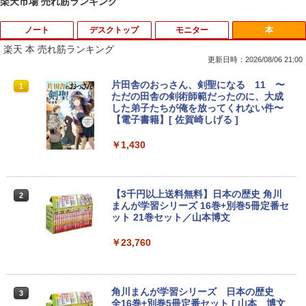
楽天市場 売れ筋ランキング
ノート
デスクトップ
モニター
本
楽天 本 売れ筋ランキング
更新日時：2026/08/06 21:00
【期間限定破格金額！】新生活 新古品 W
【おまかせPC】 デスクトップパソコン
mini HDMI - HDMIオスメス HDMI - mini
片田舎のおっさん、剣聖になる 11 〜
1
1
1
1
in11搭載 パソコンノートパソコンoffice
Win11搭載 省スペース型 第8世代Core i5
HDMIオスメス変換アダプタ1080pサポー
ただの田舎の剣術師範だったのに、大成
付き 初心者向けノートPC 初期設定済 1
/ 8GB以上 / SSD/HDDストレージ選択式
ト【送料無料】
した弟子たちが俺を放ってくれない件〜
5.6型 インテル高速CPU ランダムで発送
有名メーカー（DELL HP 富士通 NEC レ
【電子書籍】[ 佐賀崎しげる ]
メモリ4GB～ 高速SSD1TB 最大 フルHD
ノボ）からご提供 中古 省スペースデスク
￥498
Webカメラ zoom 軽量薄型 無線 型番更
トップ Windows11 Office付き 設定済み
￥1,430
新で在庫処分
ですぐ使えるPC
￥9,980
￥19,800
GREEN HOUSE｜グリーンハウス 強化ガ
2
ラスディスプレイ台 GH-DKBB-CL[GHD
【3千円以上送料無料】日本の歴史 角川
2
KBBCL]
まんが学習シリーズ 16巻+別巻5冊定番セ
ット 21巻セット／山本博文
Surface Go 2 1927 Core m3 8GB 128G
NiPoGi ミニpc Intel N5030 【2026新モ
￥1,740
2
2
B 10.5型 高精細 1920x1280 Windows 1
デル・業界超ミニ】 最大3.1Hz mini pc
￥23,760
1 Office付 Webカメラ Bluetooth Wi-Fi
Windows11 Pro 12GB+256GB SSD (4T
軽量タブレットPC 在宅ワーク最適 中古
B拡大可能) 4K 静音 高速熱放散 小型超軽
パソコン
量ミニパソコン豊富なインターフェース
【マラソンセール期間中ポイント5倍】中
3
USB3.2/HDMI 2.0×2 高速2.4G/5GWi-Fi
古モニター 19〜27インチ サイズ選択可
角川まんが学習シリーズ 日本の歴史
3
BT4.2 省電力 小型パソコン
￥26,820
能 HDMI / DisplayPort / VGA / DVI 端子
全16巻+別巻5冊定番セット [ 山本 博文