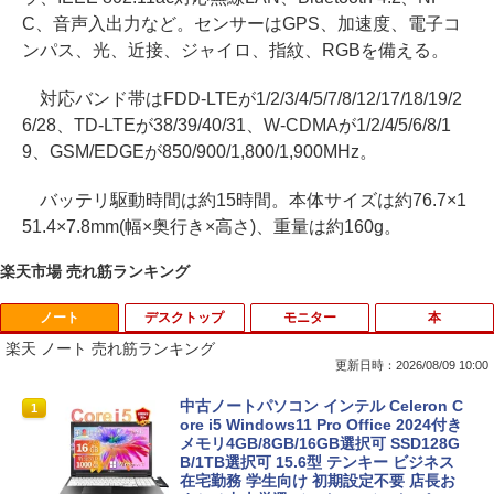
C、音声入出力など。センサーはGPS、加速度、電子コ
ンパス、光、近接、ジャイロ、指紋、RGBを備える。
対応バンド帯はFDD-LTEが1/2/3/4/5/7/8/12/17/18/19/2
6/28、TD-LTEが38/39/40/31、W-CDMAが1/2/4/5/6/8/1
9、GSM/EDGEが850/900/1,800/1,900MHz。
バッテリ駆動時間は約15時間。本体サイズは約76.7×1
51.4×7.8mm(幅×奥行き×高さ)、重量は約160g。
楽天市場 売れ筋ランキング
ノート
デスクトップ
モニター
本
楽天 ノート 売れ筋ランキング
更新日時：2026/08/09 10:00
中古ノートパソコン インテル Celeron C
1
ore i5 Windows11 Pro Office 2024付き
メモリ4GB/8GB/16GB選択可 SSD128G
B/1TB選択可 15.6型 テンキー ビジネス
在宅勤務 学生向け 初期設定不要 店長お