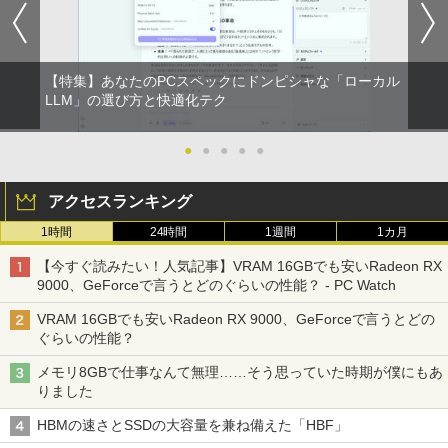
イ パソコンモニター PCモニター フルハ
イビジョン 21インチ 液晶モニター アイ
リスオーヤマ DT-JF * 安心延長保証対象
【特集】あなたのPCスペックにドンピシャな「ローカル
￥16,820
LLM」の選び方と快適化テク
●
●
●
●
●
アクセスランキング
1時間
24時間
1週間
1カ月
【今すぐ読みたい！人気記事】VRAM 16GBでも安いRadeon RX
9000、GeForceで言うとどのぐらいの性能？ - PC Watch
VRAM 16GBでも安いRadeon RX 9000、GeForceで言うとどの
ぐらいの性能？
メモリ8GBで仕事なんて無理……そう思っていた時期が僕にもあ
りました
HBMの速さとSSDの大容量を兼ね備えた「HBF」