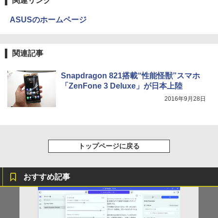
関連リンク
強炭酸水 ペットボトル 500ミリリットル (Sm
￥250
art Basic)
￥14,990
￥594
ASUSのホームページ
￥1,625
【3年保証】PS5対応 23.8型 液晶モニタ
3
ー フルHD IPS リフレッシュレート 100H
オレンジページ 2026 10/17号増刊＜グレ
4
z VESA 対応 スピーカー HDMI VGA モニ
【2026年アップグレード版】AOKIMI ワイヤ
On My Road (Stadium ver.)
HUNTER×HUNTER モノクロ版 39 (ジャンプ
ー＞ [雑誌]
関連記事
ター 液晶 液晶モニター 液晶ディスプレ
レスイヤホン bluetooth イヤホン V12 小型
コミックスDIGITAL)
by Amazon 天然水ラベルレス 2L×9本
イ 23.8インチ パソコンモニター 新品 Fe
軽量 ブルートゥースHi-Fi 最大36時間再生 ぶ
￥250
￥1,689
uVision FSID24BF0SI フュービジョン
るーとゅーす コードレス ENCノイズキャン
￥572
￥1,117
Snapdragon 821搭載“性能怪獣”スマホ
ゲーミングモニター
セリング 自動ペアリング Type-C充電 マイク
「ZenFone 3 Deluxe」が日本上陸
付き 防水 タッチ式音量調整 スポーツ/通勤/通
学/WEB会議(ホワイト)
￥10,980
2016年9月28日
On My Road (Stadium ver.)
スーパーの裏でヤニ吸うふたり 9巻 (デジタル
細胞の分子生物学 [ 中村 桂子 ]
5
￥1,964
版ビッグガンガンコミックス)
【Amazon.co.jp限定】 伊藤園 磨かれて、澄
みきった日本の水 2L 8本 ラベルレス [ ケース
￥250
￥22,000
アイリスオーヤマ △ポータブルモニター
] [ 水 ] [ ペットボトル ] [ 箱買い ] [ ストック
4
￥810
15.6インチ DP-EF164S-B ブラック
Xiaomi シャオミ REDMI Buds 8 Lite ワイヤ
] [ 水分補給 ]
トップページに戻る
レスイヤホン Bluetooth 5.4 ノイズキャンセ
リング ANC 36時間再生
￥13,068
￥998
おすすめ記事
￥3,480
【公式限定2年保証】 モニター 23インチ
5
フルhd 高画質 100Hz VA ノングレア 非
光沢 スピーカー内蔵 3年保証 ディスプレ