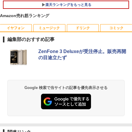
楽天ランキングをもっと見る
Amazon売れ筋ランキング
イヤフォン
ミュージック
ドリンク
コミック
【マラソンセール期間中ポイント5倍】
【 限定生産・特典つき 】YUZURU2027
1
1
【まとめ買いでお得】 中古モニター 18.5
羽生結弦カレンダー壁掛け版 [ 能登 直 ]
編集部のおすすめ記事
インチ WXGA 1366x768 ノングレア DE
LL E1916H DisplayPort VGA ケーブル
￥5,170
Anker Soundcore P40i オフホワイト
BRUCE WAYNE feat. Flo Milli, ATL Jacob
by Amazon 天然水 ラベルレス 500ml ×24本
薬屋のひとりごと 17巻 (デジタル版ビッグガ
付き サブモニターにおすすめ 動作確認済
ZenFone 3 Deluxeが受注停止。販売再開
[Explicit]
富士山の天然水 バナジウム含有 水 ミネラル
ンガンコミックス)
み 30日保証 送料無料
の目途立たず
ウォーター ペットボトル 静岡県産 500ミリリ
￥7,990
ットル (Smart Basic)
￥250
￥770
￥3,900
夢をかなえるゾウ 子ども版1 おかしな
2
￥1,380
神様ガネーシャとひみつの教え [ 水野敬
也 ]
Anker Soundcore P31i ブラック
BRUCE WAYNE feat. Flo Milli, ATL Jacob
異世界居酒屋「のぶ」(22) (角川コミックス・
Google 検索で当サイトの記事を優先表示させる
【期間限定10%OFFクーポン 8/12 10時
2
[Explicit]
エース)
【Amazon.co.jp限定】 い・ろ・は・す 2L P
まで】 モニター 21.5型 液晶ディスプレ
￥1,650
ET ラベルレス ×8本
￥5,990
イ ベゼル ディスプレイ 液晶モニター PC
￥250
￥832
モニター 壁掛け フリッカーレス FreeSy
￥1,112
nc 21.5インチ 角度調節 FullHD ブルー
ライトカット VAパネル VESAフル FHD
【中古】 ホルトハウス房子のお菓子
3
ノングレア MAXZEN JM22CH02
Anker Soundcore Liberty 5 ミッドナイトブ
見知らぬ糸
ONE PIECE モノクロ版 115 (ジャンプコミッ
￥20,585
ラック
クスDIGITAL)
by Amazon 炭酸水 ラベルレス 500ml ×24本
￥9,480