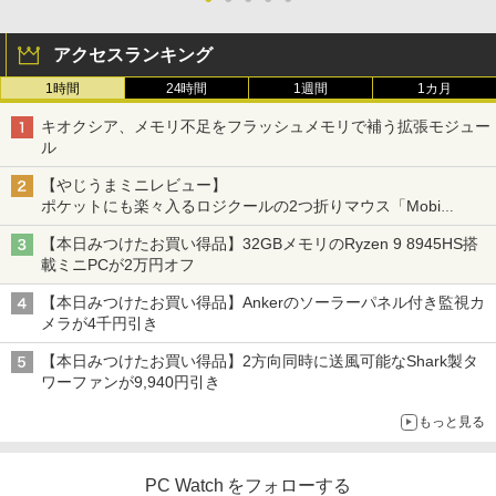
アクセスランキング
1時間
24時間
1週間
1カ月
キオクシア、メモリ不足をフラッシュメモリで補う拡張モジュー
ル
【やじうまミニレビュー】
ポケットにも楽々入るロジクールの2つ折りマウス「Mobi
Fold」。その気になるギミックとは？
【本日みつけたお買い得品】32GBメモリのRyzen 9 8945HS搭
載ミニPCが2万円オフ
【本日みつけたお買い得品】Ankerのソーラーパネル付き監視カ
メラが4千円引き
【本日みつけたお買い得品】2方向同時に送風可能なShark製タ
ワーファンが9,940円引き
もっと見る
PC Watch をフォローする