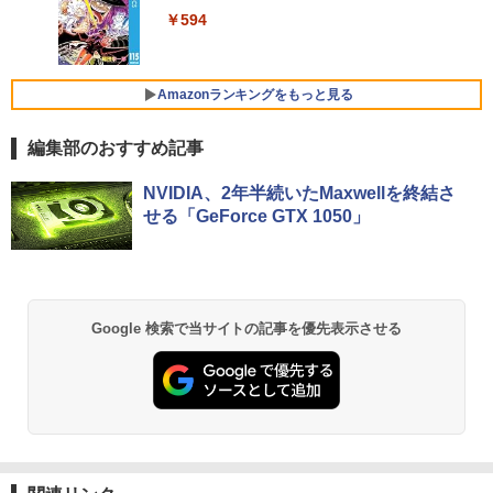
￥250
け
￥18,500
art Basic)
￥1,650
￥594
Xiaomi シャオミ REDMI Buds 8 Lite ワイヤ
2025年最新版 12型 パソコン 小型ノート
￥48,800
レスイヤホン Bluetooth 5.4 ノイズキャンセ
4
￥1,625
PC 新品 office搭載 windows11 Celeron
リング ANC 36時間再生
Pentium N3700 最大2.8GHz 360度画面
Amazonランキングをもっと見る
公式ショップ amadana 15.6インチ モバ
5
回転により タッチパネル対応 8G SSD 5
イルモニター ポータブルディスプレイ 1
￥2,980
12G Windows11 Webカメラ 5G WiFi Bl
【ポイント20倍】LENOVO THINKCENT
5.6-Inch IPS Full HD Portable Displa
5
uetooth 12インチノートパソコンOffice
編集部のおすすめ記事
RE M70Q TINY 11DU-S6QK00 中古パソ
y：DP10『極限まで削ぎ落した、美しい
搭載
コン デスクトップ ミニPC Windows 11
形状と金属の質感』見せるモニター【ド
Pro Core i5 中古PC パソコレ 3年保証 ポ
ット抜け保証1年付】
NVIDIA、2年半続いたMaxwellを終結さ
￥34,800
イント10-20倍
せる「GeForce GTX 1050」
￥19,800
￥57,200
【大特価】中古 NEC Lavie N1565/C PC-
5
N1565CAL AMD Ryzen 7 5700U メモリ
8GB SSD512GB 15インチ フルHD Wind
Google 検索で当サイトの記事を優先表示させる
ows11 Home WEBカメラ 無線LAN テン
キー DVDマルチ 1年保証 レビュー特典：
WPS Office Bランク パソコン ノートパ
ソコン
￥34,800