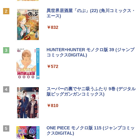
【Core i3(3.6GHz)/8GB/500GB HDD/Wi
コミが報じない「国際政治
n11Pro】 HP 当社3ヶ月間保証 イオシス
Anker Soundcore P31i ブラック
BRUCE WAYNE feat. Flo Milli, ATL Jacob
異世界居酒屋「のぶ」(22) (角川コミックス・
日本HP エイチピー Series 3 Pro 324pf
￥2,970
2
[Explicit]
エース)
【Amazon.co.jp限定】 い・ろ・は・す 2L P
本日10倍！高性能第10世代Core i7-1061
FHDモニター 9U5J5UT#ABJ 【NE直】
￥18,800
2
ET ラベルレス ×8本
￥4,990
0Uノートパソコン 中古 Dynabook G83
￥250
￥832
超軽量約779g メモリ最大16GB 新品SSD
￥13,380
￥1,001
1TB 13.3インチ HDMI搭載 WEBカメラ5
GWIFI Bluetooth内蔵 中古パソコン Mic
妹は知っている（8） 【電子限定特典つ
【★最大100%ポイント】【新生活応援・
3
3
rosoftOffice2024可 Windows11 送料無
き】 【電子書籍】[ 雁木万里 ]
2026】【マウス＋キーボード付属】HP 8
料 持ち運び便利
Anker Soundcore Liberty 5 ミッドナイトブ
On My Road (Stadium ver.)
HUNTER×HUNTER モノクロ版 39 (ジャンプ
300 USDT/第3世代 Core i7/メモリ:8GB/
ラック
コミックスDIGITAL)
by Amazon 天然水ラベルレス 2L×9本
16GB/SSD:256GB/512GB/1TB/DVD/US
【3年保証】モニター 27インチ フルhd
￥792
3
￥27,600
￥250
B3.0/DP/VGA/Wi-fi/2画面出力/Windows
高画質 100Hz VA ノングレア 非光沢 スピ
￥14,990
￥572
11/Windows10/Office/中古 デスクトッ
ーカー内蔵 ディスプレイ パソコンモニタ
￥1,117
プ デスクトップPC
ー PCモニター フルハイビジョン 動画 液
晶モニター 壁掛 DT-JF275S-B アイリス
オーヤマ *
本日限定10倍+20％OFF+抽選で10000
￥32,800
盛土等防災マニュアルの解説 [ 盛土等防
3
4
P！美品 超軽量約980gノートパソコンS
【2026年アップグレード版】AOKIMI ワイヤ
BUGS LIFE
スーパーの裏でヤニ吸うふたり 9巻 (デジタル
災研究会 ]
ONY VAIO PRO13 第10世代Corei5 1035
レスイヤホン bluetooth イヤホン V12 小型
版ビッグガンガンコミックス)
￥16,800
コカ・コーラ やかんの麦茶 from 爽健美茶 ラ
G1メモリ8GB 秒速起動SSD最大1TB 14
軽量 ブルートゥースHi-Fi 最大36時間再生 ぶ
ベルレス 650mlPET×24本
￥250
￥20,900
型FHD1920*1080高解像度 カメラ内蔵 ノ
るーとゅーす コードレス ENCノイズキャン
￥810
【2025新発売！3年保証★Office搭載★
4
ートパソコン Windows11Pro 5GWIFI/Bl
セリング 自動ペアリング Type-C充電 マイク
￥1,653
新品】デスクトップパソコン 一体型PC
uetooth 最新MicrosoftOffice2024可 送
付き 防水 タッチ式音量調整 スポーツ/通勤/通
新品 第13世代高性能CPU Intel Core i5 i
IOデータ 3辺フレームレス＆広視野角A
4
料無料 中古PC
学/WEB会議(ホワイト)
7 デスクトップPC パソコン office付き
DSパネル液晶ディスプレイ ［27型 /フル
Windows11 23.8/27型 タッチスクリー I
HD(1920×1080) /ワイド］ ブラック KH
ちいかわ タロット 22枚のオリジナル
On My Road (Stadium ver.)
ONE PIECE モノクロ版 115 (ジャンプコミッ
5
￥32,800
￥1,964
PS HDワイド液晶 USB3.0 wifi対応 メモ
-A271DB
カード付き [ ナガノ ]
クスDIGITAL)
by Amazon 炭酸水 ラベルレス 500ml ×24本
リ16GB SSD1TB 初期設定済み 初心者向
強炭酸水 ペットボトル 500ミリリットル (Sm