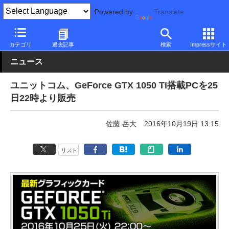
Powered by
Translate
PC Watch
パソコン/タブレット/スマートフォン
デスクトップパ
カテゴリ
過去記事
検索
Impressサイト
ニュース
ユニットコム、GeForce GTX 1050 Ti搭載PCを25
日22時より販売
佐藤 岳大
2016年10月19日 13:15
リスト