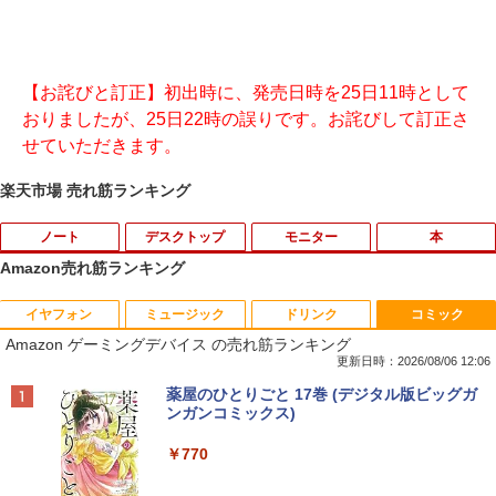
【お詫びと訂正】初出時に、発売日時を25日11時として
おりましたが、25日22時の誤りです。お詫びして訂正さ
せていただきます。
楽天市場 売れ筋ランキング
ノート
デスクトップ
モニター
本
Amazon売れ筋ランキング
イヤフォン
ミュージック
ドリンク
コミック
新品ノートパソコン VETESA Windows1
【★最大100%ポイント】パソコン修理サ
【公式・メーカー直販・送料無料】モニ
キングダム 80 （ヤングジャンプコミッ
1
1
1
1
Amazon ゲーミングデバイス の売れ筋ランキング
1 Office 2024付き インテルCeleron 第1
ービス、付属品【単品注文不可】
ター 新品 フルHD HP Series 3 Pro 324p
クス） [ 原 泰久 ]
3世代～第14世代 メモリ8GB/16GB SSD
v 23.8 インチFHD VA モニター VA 23.8
更新日時：2026/08/06 12:06
256GB/512B 14型 14インチ FHD 1920x
型 角度調整 VESA 100Hz 液晶HDMI VGA
￥5,000
￥770
Anker Soundcore P40i オフホワイト
BRUCE WAYNE feat. Flo Milli, ATL Jacob
by Amazon 天然水 ラベルレス 500ml ×24本
薬屋のひとりごと 17巻 (デジタル版ビッグガ
1080 Webカメラ 日本語キーボード搭載
PS5 Nintendo Switch 3年保証 転送不可
[Explicit]
富士山の天然水 バナジウム含有 水 ミネラル
ンガンコミックス)
薄型 軽量 初心者 学生 ビジネス 初期設定
(型番: 9U5C1AA)
ウォーター ペットボトル 静岡県産 500ミリリ
￥5,990
済み 新モデル ホワイト ピンク シルバー
ットル (Smart Basic)
￥250
￥770
￥12,900
￥29,980
中古パソコン HP ProDesk 400 G7 Small
「こうして日本人だけが騙される」マス
2
2
￥1,380