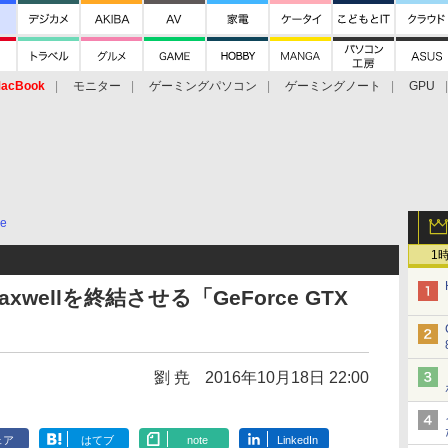
acBook
モニター
ゲーミングパソコン
ゲーミングノート
GPU
ce
1
xwellを終結させる「GeForce GTX
劉 尭
2016年10月18日 22:00
ェア
はてブ
note
LinkedIn