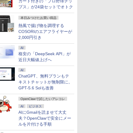
カード付きの「プロ野球チッ
プス」が24袋セットでオトク
本日みつけたお買い得品
熱風で揚げ物を調理する
COSORIのエアフライヤーが
2,000円引き
AI
格安の「DeepSeek API」が
近日大幅値上げへ
AI
ChatGPT、無料プランもテ
キストチャットが無制限に。
GPT-5.6 Solも改善
OpenClawで試したいアレコレ
AI
ビジネス
AIにGmailを読ませて大丈
夫？OpenClawで安全にメー
ルを片付ける手順