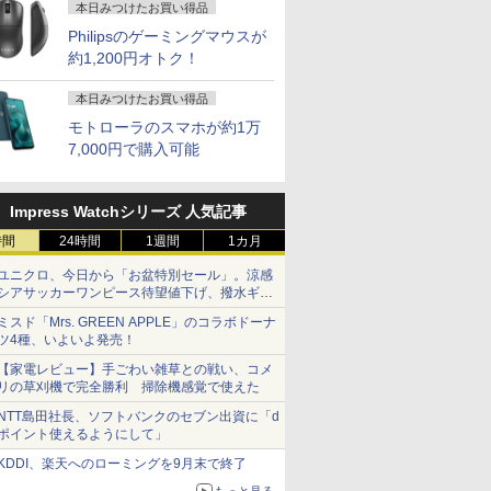
本日みつけたお買い得品
Philipsのゲーミングマウスが
約1,200円オトク！
本日みつけたお買い得品
モトローラのスマホが約1万
7,000円で購入可能
Impress Watchシリーズ 人気記事
時間
24時間
1週間
1カ月
ユニクロ、今日から「お盆特別セール」。涼感
シアサッカーワンピース待望値下げ、撥水ギア
ショーツは1990円に
ミスド「Mrs. GREEN APPLE」のコラボドーナ
ツ4種、いよいよ発売！
【家電レビュー】手ごわい雑草との戦い、コメ
リの草刈機で完全勝利 掃除機感覚で使えた
NTT島田社長、ソフトバンクのセブン出資に「d
ポイント使えるようにして」
KDDI、楽天へのローミングを9月末で終了
もっと見る