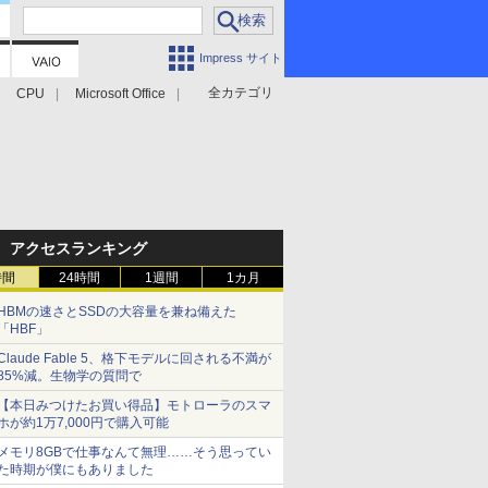
Impress サイト
全カテゴリ
CPU
Microsoft Office
アクセスランキング
時間
24時間
1週間
1カ月
HBMの速さとSSDの大容量を兼ね備えた
「HBF」
Claude Fable 5、格下モデルに回される不満が
85%減。生物学の質問で
【本日みつけたお買い得品】モトローラのスマ
ホが約1万7,000円で購入可能
メモリ8GBで仕事なんて無理……そう思ってい
た時期が僕にもありました