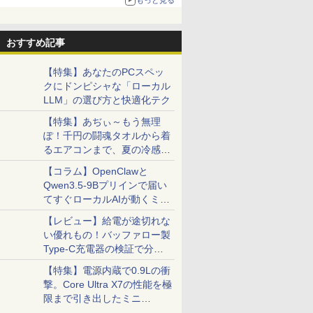
おすすめ記事
【特集】あなたのPCスペッ
クにドンピシャな「ローカル
LLM」の選び方と快適化テク
【特集】あぢぃ～もう無理
ぽ！千円の闘魂タオルから着
るエアコンまで、夏の冷感グ
ッズ一挙紹介
【コラム】OpenClawと
Qwen3.5-9Bプリインで届い
てすぐローカルAIが動くミニ
PC「SER9 Pro」
【レビュー】給電が途切れな
い優れもの！バッファロー製
Type-C充電器の検証で分か
6
6
6
ったこと
7
7
8
8
7
9
9
【特集】電源内蔵で0.9Lの衝
撃。Core Ultra X7の性能を極
限まで引き出したミニ
PC「GPD BOX」