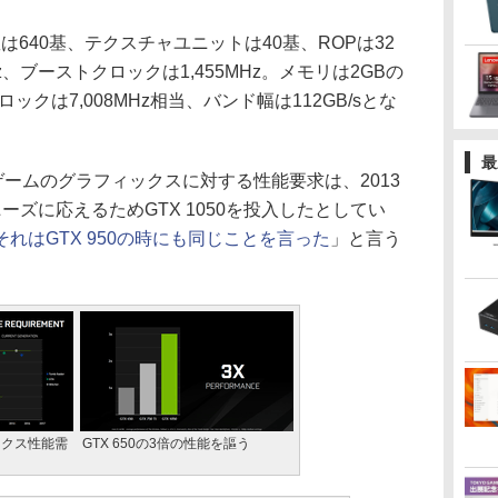
数は640基、テクスチャユニットは40基、ROPは32
z、ブーストクロックは1,455MHz。メモリは2GBの
クロックは7,008MHz相当、バンド幅は112GB/sとな
最
ゲームのグラフィックスに対する性能要求は、2013
ーズに応えるためGTX 1050を投入したとしてい
それはGTX 950の時にも同じことを言った
」と言う
ックス性能需
GTX 650の3倍の性能を謳う