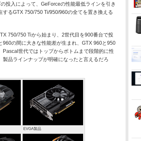
ーズの投入によって、GeForceの性能最低ラインを引き
TX 750/750 Ti/950/960の全てを置き換える
X 750/750 Tiから始まり、2世代目を900番台で投
と960の間に大きな性能差が生まれ、GTX 960と950
Pascal世代ではトップからボトムまで段階的に性
、製品ラインナップが明確になったと言えるだろ
EVGA製品