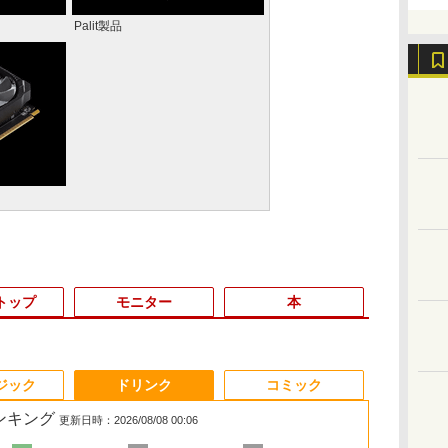
Palit製品
トップ
モニター
本
2
3
3
3
4
4
4
3
5
5
5
ジック
ドリンク
コミック
ランキング
更新日時：2026/08/08 00:06