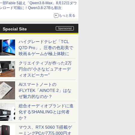
一部Fable 5超え「Qwen3.8-Max」8月12日ダウ
ンロード可能に！Qwen3.8-27Bも順次
もっと見る
Special Site
ハイグレードテレビ「TCL
Q7D Pro」。圧巻の色彩美で
映画＆ゲームが極上体験に
クリエイティブが作った2万
円台の“小さなピュアオーデ
ィオスピーカー”
AIスマートノートの
iFLYTEK「AINOTE 2」はな
ぜ魅力的なのか？
総合オーディオブランドに進
化するSHANLINGとは何者
か？
マウス、RTX 5060 Ti搭載ゲ
ーミングPCが7万5,000円オ