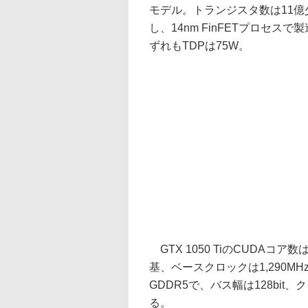
モデル。トランジスタ数は11億少
し、14nm FinFETプロセ
ずれもTDPは75W。
GTX 1050 TiのCUDAコア
基、ベースクロックは1,290MH
GDDR5で、バス幅は128bit、
る。