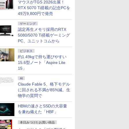
マウスがTGS 2026出展！
RTX 5070 Ti搭載の記念PCを
49万9,800円で発売
ゲーミング
認定再生メモリ採用のRTX
5080/5070 Ti搭載ゲーミング
PC、ユニットコムから
ビジネス
約1.49kgで持ち運びやすい
15.6型ノート「Aspire Lite
15」
AI
Claude Fable 5、格下モデル
に回される不満が85%減。生
物学の質問で
HBMの速さとSSDの大容量
を兼ね備えた「HBF」
本日みつけたお買い得品