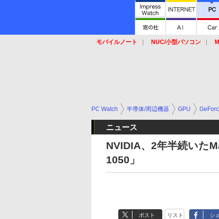
モバイルノート
NUC/小型パソコン
M
SSD
キーボード
マウス
PC Watch
半導体/周辺機器
GPU
GeFor
ニュース
NVIDIA、2年半続いたMa
1050」
ポスト
リスト
シ