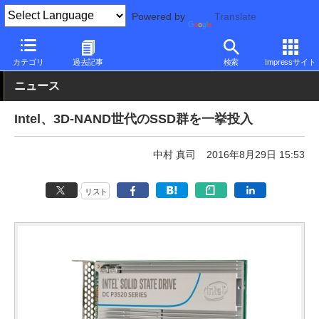
Powered by
Translate
PC Watch
半導体/周辺機器
SSD
Intel
カテゴリ
過去記事
検索
Impressサイト
ニュース
Intel、3D-NAND世代のSSD群を一挙投入
中村 真司
2016年8月29日 15:53
リスト