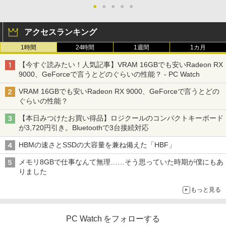
●
●
●
●
●
アクセスランキング
1時間
24時間
1週間
1カ月
【今すぐ読みたい！人気記事】VRAM 16GBでも安いRadeon RX
9000、GeForceで言うとどのぐらいの性能？ - PC Watch
VRAM 16GBでも安いRadeon RX 9000、GeForceで言うとどの
ぐらいの性能？
【本日みつけたお買い得品】ロジクールのコンパクトキーボード
が3,720円引き。Bluetoothで3台接続対応
HBMの速さとSSDの大容量を兼ね備えた「HBF」
メモリ8GBで仕事なんて無理……そう思っていた時期が僕にもあ
りました
もっと見る
PC Watch をフォローする