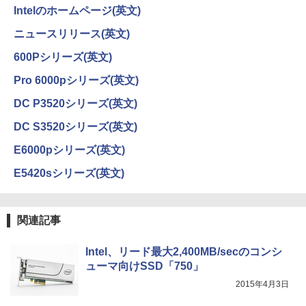
￥1,117
内蔵 中古ディスプレイ
Intelのホームページ(英文)
￥6,600
キングダム 80 （ヤングジャンプコミッ
4
ニュースリリース(英文)
クス） [ 原 泰久 ]
【2026年アップグレード版】AOKIMI ワイヤ
On My Road (Stadium ver.)
HUNTER×HUNTER モノクロ版 39 (ジャンプ
600Pシリーズ(英文)
レスイヤホン bluetooth イヤホン V12 小型
コミックスDIGITAL)
by Amazon 炭酸水 ラベルレス 500ml ×24本
￥770
軽量 ブルートゥースHi-Fi 最大36時間再生 ぶ
強炭酸水 ペットボトル 500ミリリットル (Sm
￥250
【楽天1位!1,600円OFFクーポン 8/4 20:
4
Pro 6000pシリーズ(英文)
るーとゅーす コードレス ENCノイズキャン
art Basic)
￥572
00-8/11 01:59】Xiaomi Monitor A24i 20
セリング 自動ペアリング Type-C充電 マイク
26 ディスプレイ 1080P 23.8インチ 144
DC P3520シリーズ(英文)
付き 防水 タッチ式音量調整 スポーツ/通勤/通
￥1,625
Hzリフレッシュレート sRGB99% 1670
学/WEB会議(ホワイト)
万色 300nits ΔE＜1 低ブルーライト 大
[8月下旬より発送予定][新品]ハナバス 苔
DC S3520シリーズ(英文)
5
画面 TÜV認証 目にやさしい 調整可能な
BUGS LIFE
スーパーの裏でヤニ吸うふたり 9巻 (デジタル
石花江のバスケ論 (1-7巻 最新刊) 全巻セ
￥1,964
スタンド VESA
版ビッグガンガンコミックス)
ット [入荷予約]
【Amazon.co.jp限定】 伊藤園 磨かれて、澄
E6000pシリーズ(英文)
みきった日本の水 2L 8本 ラベルレス [ ケース
￥250
￥12,580
] [ 水 ] [ ペットボトル ] [ 箱買い ] [ ストック
￥810
E5420sシリーズ(英文)
￥5,544
Xiaomi シャオミ REDMI Buds 8 Lite ワイヤ
] [ 水分補給 ]
レスイヤホン Bluetooth 5.4 ノイズキャンセ
リング ANC 36時間再生
￥998
関連記事
【楽天1位 10.5/11インチ 小型 軽量】モ
5
￥3,480
バイルモニター 10.5インチ 11インチ フ
ルHD 1080P 100%sRGB 400cd/m? 光沢
Intel、リード最大2,400MB/secのコンシ
IPS パネル 色鮮やか 265g 超軽量 Type-
ューマ向けSSD「750」
C対応 miniHDMI モニター 持ち運び サブ
ディスプレイ ミニPC対応 3年保証 EVICI
2015年4月3日
V