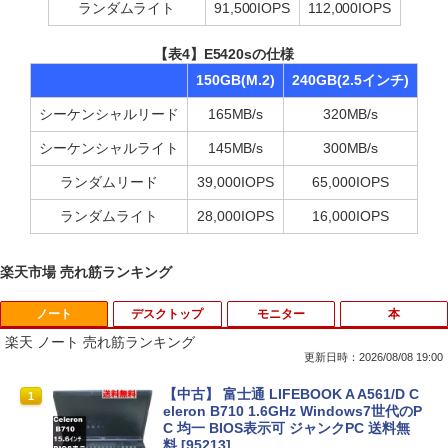
ランダムライト
91,500IOPS
112,000IOPS
【表4】E5420sの仕様
150GB(M.2)
240GB(2.5インチ)
シーケンシャルリード
165MB/s
320MB/s
シーケンシャルライト
145MB/s
300MB/s
ランダムリード
39,000IOPS
65,000IOPS
ランダムライト
28,000IOPS
16,000IOPS
楽天市場 売れ筋ランキング
ノート
デスクトップ
モニター
本
楽天 ノート 売れ筋ランキング
更新日時：2026/08/08 19:00
【中古】 富士通 LIFEBOOK A A561/D C
1
eleron B710 1.6GHz Windows7世代のP
C 均一 BIOS表示可 ジャンクPC 送料無
料 [95213]