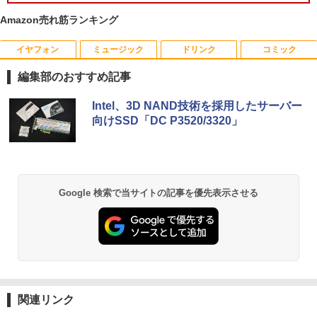
Amazon売れ筋ランキング
イヤフォン
ミュージック
ドリンク
コミック
【中古良品】【安心保証】Princeton 21.
【3千円以上送料無料】世界の歴史 集英
1
1
5型ワイドカラー液晶ディスプレイ PTF
社版学習まんが 18巻セット／高井啓介
編集部のおすすめ記事
WDE-22W / PTFBDE-22W ブラック/ ホ
ワイト色 スピーカー搭載 プリンストン
￥19,800
Anker Soundcore P40i オフホワイト
BRUCE WAYNE feat. Flo Milli, ATL Jacob
by Amazon 天然水 ラベルレス 500ml ×24本
薬屋のひとりごと 17巻 (デジタル版ビッグガ
Intel、3D NAND技術を採用したサーバー
[Explicit]
富士山の天然水 バナジウム含有 水 ミネラル
ンガンコミックス)
￥4,050
向けSSD「DC P3520/3320」
ウォーター ペットボトル 静岡県産 500ミリリ
￥7,990
ットル (Smart Basic)
￥250
￥770
ちいかわ なんか小さくてかわいいやつ
2
（7） （ワイドKC） [ ナガノ ]
￥1,380
□◇〇【目が疲れにくい ブルーライトカ
2
ット!!】iiyama/イイヤマ フルHD対応21.
￥1,375
Anker Soundcore P31i ブラック
BRUCE WAYNE feat. Flo Milli, ATL Jacob
異世界居酒屋「のぶ」(22) (角川コミックス・
Google 検索で当サイトの記事を優先表示させる
5型 ProLite XUB2292HS-B1 HDMI対応
[Explicit]
エース)
【Amazon.co.jp限定】 い・ろ・は・す 2L P
スピーカー内蔵 綺麗な鮮明画像 【中古】
ET ラベルレス ×8本
￥5,990
送料無料
￥250
￥832
￥1,112
￥6,500
施設基準パーフェクトブック 2026年度
3
版 [ 一般社団法人日本施設基準管理士協
会 ]
Anker Soundcore Liberty 5 ミッドナイトブ
On My Road (Stadium ver.)
ONE PIECE モノクロ版 115 (ジャンプコミッ
ラック
クスDIGITAL)
by Amazon 天然水ラベルレス 2L×9本
IO-DATA モニター 21.5インチ MF224ED
￥22,000
3
関連リンク
￥250
B ADSパネル フルHD HDMI スピーカー
￥14,990
￥594