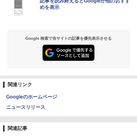
記事を読み終えるとGoogleが他のおすす
ト PC 15.6型 第12世代 Celeron N95 メ
[Explicit]
ET ラベルレス ×8本
ンガンコミックス)
めを表示
モリ16GB SSD512GB/1TB 安い 格安 ラ
￥7,990
ップトップ
￥250
￥1,112
￥770
￥49,800
Anker Soundcore P31i ブラック
BRUCE WAYNE feat. Flo Milli, ATL Jacob
by Amazon 天然水 ラベルレス 500ml ×24本
異世界居酒屋「のぶ」(22) (角川コミックス・
Google 検索で当サイトの記事を優先表示させる
[Explicit]
富士山の天然水 バナジウム含有 水 ミネラル
エース)
ウォーター ペットボトル 静岡県産 500ミリリ
￥5,990
ットル (Smart Basic)
￥250
￥832
￥1,380
Anker Soundcore Liberty 5 ミッドナイトブ
On My Road (Stadium ver.)
ONE PIECE モノクロ版 115 (ジャンプコミッ
ラック
クスDIGITAL)
by Amazon 天然水ラベルレス 2L×9本
関連リンク
￥250
￥14,990
￥594
￥1,117
Googleのホームページ
ニュースリリース
【2026年アップグレード版】AOKIMI ワイヤ
On My Road (Stadium ver.)
HUNTER×HUNTER モノクロ版 39 (ジャンプ
レスイヤホン bluetooth イヤホン V12 小型
コミックスDIGITAL)
by Amazon 炭酸水 ラベルレス 500ml ×24本
軽量 ブルートゥースHi-Fi 最大36時間再生 ぶ
強炭酸水 ペットボトル 500ミリリットル (Sm
￥250
関連記事
るーとゅーす コードレス ENCノイズキャン
art Basic)
￥572
セリング 自動ペアリング Type-C充電 マイク