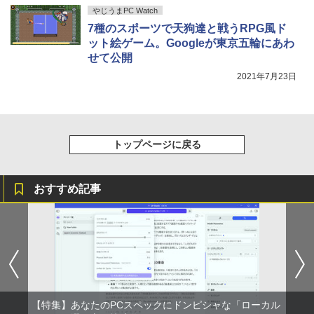
付き 防水 タッチ式音量調整 スポーツ/通勤/通
￥1,625
やじうまPC Watch
学/WEB会議(ホワイト)
7種のスポーツで天狗達と戦うRPG風ド
BUGS LIFE
スーパーの裏でヤニ吸うふたり 9巻 (デジタル
ット絵ゲーム。Googleが東京五輪にあわ
￥1,964
版ビッグガンガンコミックス)
コカ・コーラ やかんの麦茶 from 爽健美茶 ラ
せて公開
ベルレス 650mlPET×24本
￥250
￥810
2021年7月23日
Xiaomi シャオミ REDMI Buds 8 Lite ワイヤ
￥2,009
レスイヤホン Bluetooth 5.4 ノイズキャンセ
リング ANC 36時間再生
￥3,480
トップページに戻る
おすすめ記事
【特集】あなたのPCスペックにドンピシャな「ローカル