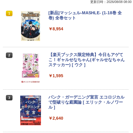
更新日時：2026/08/08 08:00
【期間限定破格金額！】新生活 新古品 W
中古24インチ液晶モニター PHILIPS 241
[新品]マッシュル-MASHLE- (1-18巻 全
1
1
1
in11搭載 パソコンノートパソコンoffice
B4L【中古】
巻) 全巻セット
付き 初心者向けノートPC 初期設定済 1
5.6型 インテル高速CPU ランダムで発送
￥6,600
￥8,954
メモリ4GB～ 高速SSD1TB 最大 フルHD
Webカメラ zoom 軽量薄型 無線 型番更
新で在庫処分
フィリップス（ディスプレイ） 221S9A/
2
￥9,980
【楽天ブックス限定特典】今日もアゲて
11 [21.5型液晶ディスプレイ/1920×1080/
2
こ！ギャルせなちゃん(ギャルせなちゃん
HDMI、D-Sub/スピーカー：あり/5年間
ステッカー) [ ウク ]
フル保証]
MS限定クーポンあり! 【Win11正式対
￥1,595
￥9,980
2
応】Webカメラ&テンキー付き ノートパ
ソコン 中古 パソコン メモリ 8GB 最大3
2GB 新品 SSD 256GB 高性能 第8世代 C
ore i5搭載 DVD 中古ノートパソコン Win
パンク・ガーデニング宣言 エコロジカル
【楽天1位！保護レザーケース付き】【タ
3
3
dows11 Pro 店長オススメ おまかせ 15.6
で型破りな庭園論 [ エリック・ルノワー
ッチ選択】 モバイルモニター 15.6インチ
型 無線LAN office付き 2026 福袋 ギフト
ル ]
ノングレア 非光沢 1080PフルHD コスパ
高画質 デュアルモニター サブモニター
￥29,800
ポータブルモニター ゲーミングモニター
￥2,640
リモートワーク IPS Tpye-C/mini HDMI
pc ミニPC iPhone対応