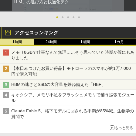
LLM」の選び方と快適化テク
●
●
●
●
●
アクセスランキング
1時間
24時間
1週間
1カ月
メモリ8GBで仕事なんて無理……そう思っていた時期が僕にもあ
りました
【本日みつけたお買い得品】モトローラのスマホが約1万7,000
円で購入可能
HBMの速さとSSDの大容量を兼ね備えた「HBF」
キオクシア、メモリ不足をフラッシュメモリで補う拡張モジュー
ル
Claude Fable 5、格下モデルに回される不満が85%減。生物学の
質問で
もっと見る