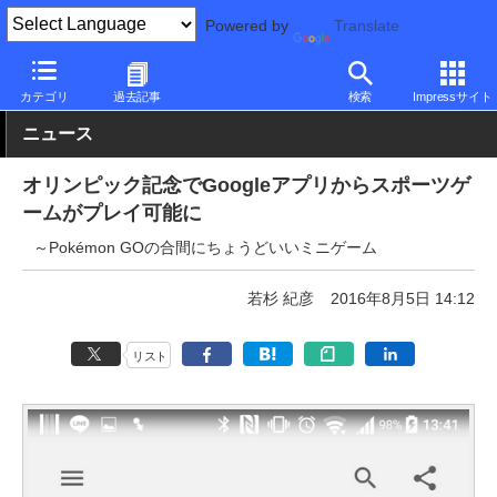
Powered by
Translate
PC Watch
ソフトウェア/アプリ
他ソフト/アプリ
新機能
カテゴリ
過去記事
検索
Impressサイト
ニュース
オリンピック記念でGoogleアプリからスポーツゲ
ームがプレイ可能に
～Pokémon GOの合間にちょうどいいミニゲーム
若杉 紀彦
2016年8月5日 14:12
リスト