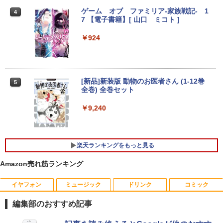
【新品】【楽天1位！】ノートパソコン
￥9,999
3
ゲーム オブ ファミリア-家族戦記- 1
4
新品第13世代CPU搭載ノートPC Office
7 【電子書籍】[ 山口 ミコト ]
付きノートパソコン 初心者向け Window
s11 初期設定済 Webカメラ zoom 日本語
￥924
キーボード 14.1型 Intel Celeron メモリ
Yoothi 互換品 液晶 13.3インチ HP Pavili
4
8GB SSD1TB(最大) 大容量バッテリービ
on Aero 13-bg 13z-bg 13-bg0000 13z-
ジネス 大学生 プレゼント 学生向け
bg000 13-bg0xxx 13z-bg0xx 対応 1920
x1200 WUXGA IPS LED LCD 液晶ディ
￥29,800
スプレイ 修理交換用液晶パネル
[新品]新装版 動物のお医者さん (1-12巻
5
全巻) 全巻セット
￥10,200
￥9,240
【中古】【極軽極薄】東芝 dynabook G
4
83 13.3型FHD(1920x1080)液晶 第11世
代Core i5/ 16GB / SSD256GB / Webカ
Pixio PX279 Wave ゲーミングモニター
5
メラ内蔵 / USB Type-C / HDMI / 無線LA
240Hz Fast IPS 27インチ 白 パステル ブ
楽天ランキングをもっと見る
N Bluetooth / Win11 Pro搭載 /Office 20
ルー ピンク FHD かわいい 水色 ゲーム部
24 H&B / Aランク
屋 pcモニター ディスプレイ ピクシオ
Amazon売れ筋ランキング
￥37,400
￥15,800
イヤフォン
ミュージック
ドリンク
コミック
編集部のおすすめ記事
VETESA正規店 新品 ノートパソコン セ
5
ール office付き windows11 マウスセッ
Anker Soundcore P40i オフホワイト
BRUCE WAYNE feat. Flo Milli, ATL Jacob
【Amazon.co.jp限定】 い・ろ・は・す 2L P
薬屋のひとりごと 17巻 (デジタル版ビッグガ