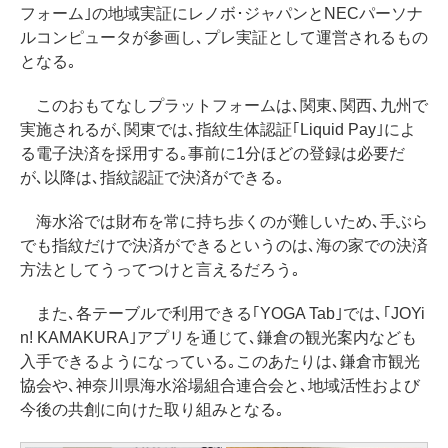
フォーム｣の地域実証にレノボ･ジャパンとNECパーソナ
ルコンピュータが参画し､プレ実証として運営されるもの
となる｡
このおもてなしプラットフォームは､関東､関西､九州で
実施されるが､関東では､指紋生体認証｢Liquid Pay｣によ
る電子決済を採用する｡事前に1分ほどの登録は必要だ
が､以降は､指紋認証で決済ができる｡
海水浴では財布を常に持ち歩くのが難しいため､手ぶら
でも指紋だけで決済ができるというのは､海の家での決済
方法としてうってつけと言えるだろう｡
また､各テーブルで利用できる｢YOGA Tab｣では､｢JOYi
n! KAMAKURA｣アプリを通じて､鎌倉の観光案内なども
入手できるようになっている｡このあたりは､鎌倉市観光
協会や､神奈川県海水浴場組合連合会と､地域活性および
今後の共創に向けた取り組みとなる｡