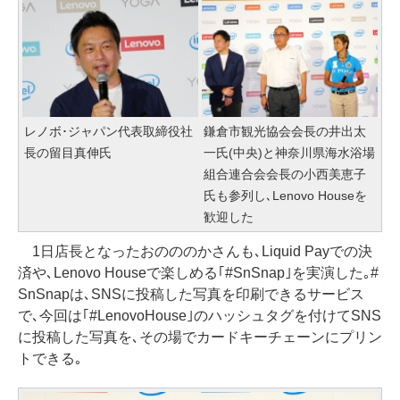
レノボ･ジャパン代表取締役社
鎌倉市観光協会会長の井出太
長の留目真伸氏
一氏(中央)と神奈川県海水浴場
組合連合会会長の小西美恵子
氏も参列し､Lenovo Houseを
歓迎した
1日店長となったおのののかさんも､Liquid Payでの決
済や､Lenovo Houseで楽しめる｢#SnSnap｣を実演した｡#
SnSnapは､SNSに投稿した写真を印刷できるサービス
で､今回は｢#LenovoHouse｣のハッシュタグを付けてSNS
に投稿した写真を､その場でカードキーチェーンにプリン
トできる｡