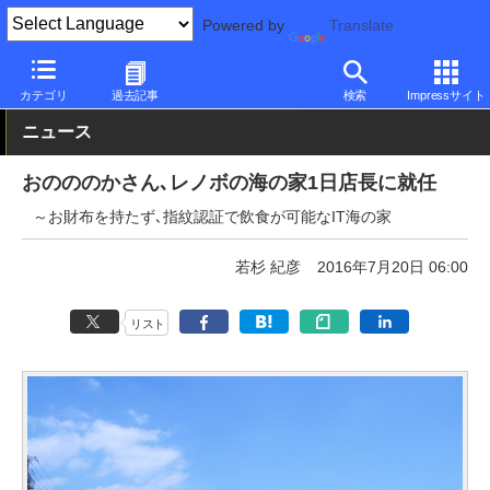
Powered by
Translate
PC Watch
市場
サービス
Lenovo
カテゴリ
過去記事
検索
Impressサイト
ニュース
おのののかさん､レノボの海の家1日店長に就任
～お財布を持たず､指紋認証で飲食が可能なIT海の家
若杉 紀彦
2016年7月20日 06:00
リスト