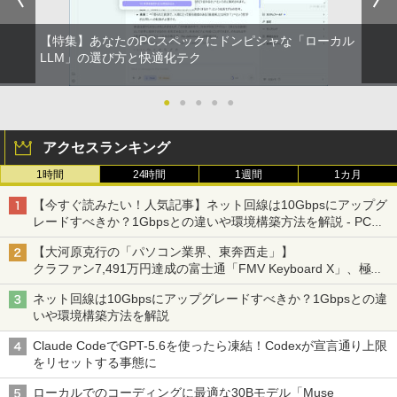
【特集】あなたのPCスペックにドンピシャな「ローカル
LLM」の選び方と快適化テク
●
●
●
●
●
アクセスランキング
1時間
24時間
1週間
1カ月
【今すぐ読みたい！人気記事】ネット回線は10Gbpsにアップグ
レードすべきか？1Gbpsとの違いや環境構築方法を解説 - PC
Watch
【大河原克行の「パソコン業界、東奔西走」】
クラファン7,491万円達成の富士通「FMV Keyboard X」、極限
の静音化を追求
ネット回線は10Gbpsにアップグレードすべきか？1Gbpsとの違
いや環境構築方法を解説
Claude CodeでGPT-5.6を使ったら凍結！Codexが宣言通り上限
をリセットする事態に
ローカルでのコーディングに最適な30Bモデル「Muse