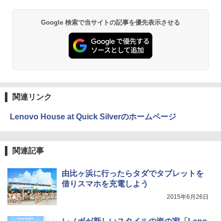
メモリ16GB SSD512GB最大 インテルC
ore 10キー付 Webカメラ zoom 指紋認
証 大容量バッテリー 日本語キーボードフ
ONE PIECE モノクロ版 115 (ジャンプコミッ
Google 検索で当サイトの記事を優先表示させる
ィルム テレワーク 学生向け
クスDIGITAL)
￥54,800
￥594
異世界居酒屋「のぶ」(22) (角川コミックス・
エース)
関連リンク
￥832
Lenovo House at Quick Silverのホームページ
スーパーの裏でヤニ吸うふたり 9巻 (デジタル
関連記事
版ビッグガンガンコミックス)
￥810
由比ヶ浜に行ったらタダでタブレットを
借りスマホを充電しよう
2015年6月26日
HUNTER×HUNTER モノクロ版 39 (ジャンプ
コミックスDIGITAL)