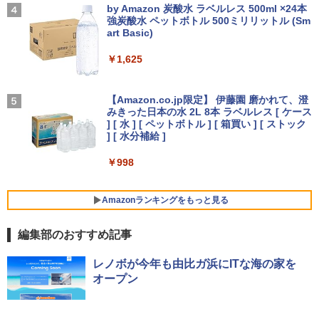
付きノートパソコン 初心者向け Window
IPS105FHDPR
レスイヤホン bluetooth イヤホン V12 小型
by Amazon 炭酸水 ラベルレス 500ml ×24本
￥189,800
ベル9999の仲間達を手に入れて元パーテ
s11 初期設定済 Webカメラ zoom 日本語
軽量 ブルートゥースHi-Fi 最大36時間再生 ぶ
強炭酸水 ペットボトル 500ミリリットル (Sm
ィーメンバーと世界に復讐＆『ざま
￥250
キーボード 14.1型 Intel Celeron メモリ
るーとゅーす コードレス ENCノイズキャン
art Basic)
￥14,440
ぁ！』します！【電子書籍】
8GB SSD1TB(最大) 大容量バッテリービ
セリング 自動ペアリング Type-C充電 マイク
ジネス 大学生 プレゼント 学生向け
付き 防水 タッチ式音量調整 スポーツ/通勤/通
￥1,625
￥792
学/WEB会議(ホワイト)
【展示品・代引不可】 富士通 FUJITSU
4
￥29,800
デスクトップPC FMV Desktop Fシリー
【2,000円クーポン＋P最大31.5%還
On My Road (Stadium ver.)
4
￥1,964
ズ F77 27型 / Core i7-1260P / メモリ 16
元！】ゲーミングモニター 27インチモニ
【Amazon.co.jp限定】 伊藤園 磨かれて、澄
GB / SSD 1TB / Windows 11 / 2024 Offi
ター 液晶ディスプレイ WQHD (2560x14
追放された転生重騎士はゲーム知識で無
みきった日本の水 2L 8本 ラベルレス [ ケース
￥250
5
ce付き
40) Fast IPS 200Hz 1ms(MPRT) 124%s
双する（14） 【電子書籍】[ 猫子 ]
] [ 水 ] [ ペットボトル ] [ 箱買い ] [ ストック
【2026年最新モデル】ノートパソコン 新
RGB 低ブルーライトフリッカーフリーFr
Xiaomi シャオミ REDMI Buds 8 Lite ワイヤ
] [ 水分補給 ]
4
品ホワイト Office搭載 Win11 Pro 初期
eeSync & G-Sync対応高輝度400cd/m²
￥229,800
レスイヤホン Bluetooth 5.4 ノイズキャンセ
￥792
設定済 Intel Pentium 高速CPU メモリ16
PS5対応HDMI×2 DP×1.4 KTC H27T22C
リング ANC 36時間再生
￥998
GB SSD最大512GB 15.6型 FHD液晶 テ
3年保証
ンキー付 Webカメラ 指紋認証 薄型 Blue
￥3,480
tooth Wi-Fi 超軽量 薄型 在宅勤務 テレワ
￥23,731
【★20%OFF】MINISFORUM MS-S1 M
5
Amazonランキングをもっと見る
ーク ・初心者向け ノートPC 白ncs215y
ax ミニPC AMD Ryzen Al Max+ 395 /Ra
deon 8060S /128GB+2TB SSD/ 1 х HD
￥45,800
MI ・2 х USB4・2 х USB4 V2 /2 х 10Gb
編集部のおすすめ記事
E LAN ミニパソコン
IOデータ ゲーミングモニター(ゲーミン
5
薬屋のひとりごと 17巻 (デジタル版ビッグガ
グスタンド) GigaCrysta KH-GD243UDB
レノボが今年も由比ガ浜にITな海の家を
ンガンコミックス)
-F ［23.8型 / フルHD(1920×1080) / ワイ
￥565,999
オープン
ノートパソコン Office付き 新品 初心者
ド / 240Hz］ ブラック
5
向け Win11搭載 初期設定済 パソコン Wi
￥770
ndows11 Pro ノートPC 15.6 型 高性能
￥26,800