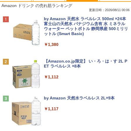
MS限定クーポンあり! 【Win11正式対
地デジ BS TV 視聴 Youtube 動画 23.8 i
モバイルモニター HAILESI S123E 12.3
はじめてのセフレ（3） 【電子書籍】[ ゆ
1
1
1
1
Amazon ドリンク の売れ筋ランキング
応】Webカメラ&テンキー付き ノートパ
n NEC ラビ LAVIE Direct DA570M 整備
インチ タッチパネル タッチペン対応 モ
りかわ ]
ソコン 中古 パソコン メモリ 8GB 最大3
済 第8世代 Corei5 デスクトップパソコン
バイルディスプレイ 1920x1280 フルHD
更新日時：2026/08/11 00:06
2GB 新品 SSD 256GB 高性能 第8世代 C
SSD512GB ＋ HDD1TB 中古 一体型 WI
3:2比率 100％sRGB広色域 高輝度300nit
￥759
Anker Soundcore P40i オフホワイト
BRUCE WAYNE feat. Flo Milli, ATL Jacob
by Amazon 天然水 ラベルレス 500ml ×24本
ore i5搭載 DVD 中古ノートパソコン Win
NDOWS11 メモリ8GB DVDマルチ キー
HDR対応 OTG対応 ポータブルモニター
[Explicit]
富士山の天然水 バナジウム含有 水 ミネラル
dows11 Pro 店長オススメ おまかせ 15.6
ボード マウス付 初期設定済 WEBカメラ
軽量 自立型 スピーカー内蔵Switch2 PS5
ウォーター ペットボトル 静岡県産 500ミリリ
￥7,990
型 無線LAN office付き 2026 福袋 ギフト
office付き TVチューナー PC 本体 送料込
XBOX PC Mac iPhone
ットル (Smart Basic)
￥250
￥29,800
￥63,800
￥11,999
陽キャ集団にいる芹沢は、俺の前だと様
2
￥1,380
子がおかしい 【電子限定SS付き】 【電
子書籍】[ 椿ゆず ]
Anker Soundcore P31i ピンク
BRUCE WAYNE feat. Flo Milli, ATL Jacob
[Explicit]
【Amazon.co.jp限定】 い・ろ・は・す 2L P
【新品】14インチワイド液晶 フルHD ノ
【★20％クーポン】MINISFORUM NAB
【送料無料】TF: DELL デル 超広視野角
￥759
2
2
2
ET ラベルレス ×8本
￥5,990
ートパソコン office付き Intel Pentium
6 Lite ミニPC Intel® Core i5-12600H 1
P2421D QHD (2560x1440) 液晶モニター
￥250
GOLD 6500Y メモリ8GB M.2 SATA SSD
6/32GB 512GB/1TB ミニパソコン Wi-Fi
23.8インチワイド ブラック LEDバックラ
￥1,112
256GB USB3.0 HDMI WEBカメラ Bluet
6 BT5.2 2x2500Mbps LAN有線無線接続
イト付 非光沢 ノングレア 液晶ディスプ
ooth 無線LAN Windows11 JIS規格 日本
両対応 HDMI×2 /USB-C×2 4K@60Hz 4
レイ 中古液晶モニター 高画質 昇降・回
あくまでクジャクの話です。（8） 【電
3
語配列キーボード ノートPC win11【NC
画面出力 小型パソコン
転可能【3ケ月保証】
子書籍】[ 小出もと貴 ]
14J】
Anker Soundcore Liberty 5 ミッドナイトブ
On My Road (Stadium ver.)
ラック
by Amazon 天然水ラベルレス 2L×9本
￥109,799
￥14,800
￥792
￥34,800
￥250
￥-
￥1,117
-新品- mouse G TUNE DGI5G60JD65D
JAPANNEXT｜ジャパンネクスト モバイ
3
3
【新品】【楽天1位！】ノートパソコン
WHB3 ゲーミングデスクトップ
ル液晶ディスプレイ(10.5型/IPS/FHD+ 19
信じていた仲間達にダンジョン奥地で殺
3
4
新品第13世代CPU搭載ノートPC Office
20×1280/60Hz/50ms)(シルバー) JN-MD-
【2026年アップグレード版】AOKIMI ワイヤ
見知らぬ糸
されかけたがギフト『無限ガチャ』でレ