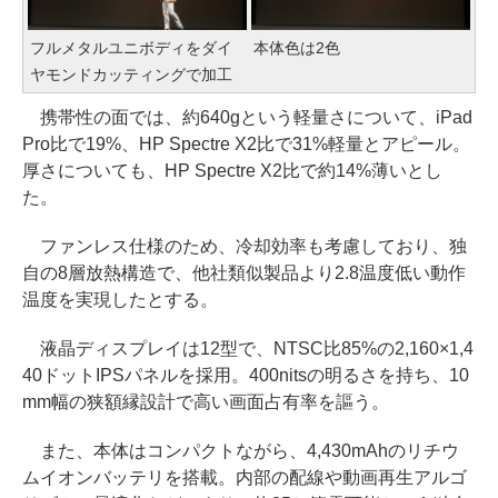
フルメタルユニボディをダイ
本体色は2色
ヤモンドカッティングで加工
携帯性の面では、約640gという軽量さについて、iPad
Pro比で19%、HP Spectre X2比で31%軽量とアピール。
厚さについても、HP Spectre X2比で約14%薄いとし
た。
ファンレス仕様のため、冷却効率も考慮しており、独
自の8層放熱構造で、他社類似製品より2.8温度低い動作
温度を実現したとする。
液晶ディスプレイは12型で、NTSC比85%の2,160×1,4
40ドットIPSパネルを採用。400nitsの明るさを持ち、10
mm幅の狭額縁設計で高い画面占有率を謳う。
また、本体はコンパクトながら、4,430mAhのリチウ
ムイオンバッテリを搭載。内部の配線や動画再生アルゴ