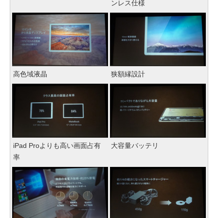
ンレス仕様
高色域液晶
狭額縁設計
iPad Proよりも高い画面占有
大容量バッテリ
率