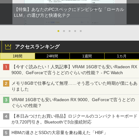
【特集】あなたのPCスペックにドンピシャな「ローカル
LLM」の選び方と快適化テク
●
●
●
●
●
アクセスランキング
1時間
24時間
1週間
1カ月
【今すぐ読みたい！人気記事】VRAM 16GBでも安いRadeon RX
9000、GeForceで言うとどのぐらいの性能？ - PC Watch
メモリ8GBで仕事なんて無理……そう思っていた時期が僕にもあ
りました
VRAM 16GBでも安いRadeon RX 9000、GeForceで言うとどの
ぐらいの性能？
【本日みつけたお買い得品】ロジクールのコンパクトキーボード
が3,720円引き。Bluetoothで3台接続対応
HBMの速さとSSDの大容量を兼ね備えた「HBF」