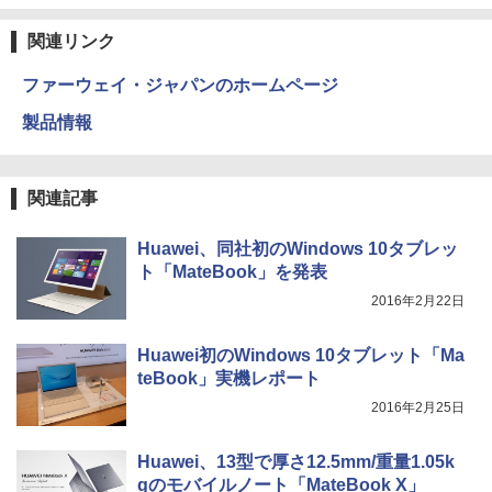
Anker Soundcore Liberty 5 ミッドナイトブ
見知らぬ糸
ONE PIECE モノクロ版 115 (ジャンプコミッ
ラック
クスDIGITAL)
by Amazon 天然水ラベルレス 2L×9本
￥594
関連リンク
￥250
￥14,990
￥594
￥1,117
ファーウェイ・ジャパンのホームページ
製品情報
ちいかわ なんか小さくてかわいいやつ
4
【2026年アップグレード版】AOKIMI ワイヤ
On My Road (Stadium ver.)
HUNTER×HUNTER モノクロ版 39 (ジャンプ
（2） （ワイドKC） [ ナガノ ]
レスイヤホン bluetooth イヤホン V12 小型
コミックスDIGITAL)
by Amazon 炭酸水 ラベルレス 500ml ×24本
軽量 ブルートゥースHi-Fi 最大36時間再生 ぶ
強炭酸水 ペットボトル 500ミリリットル (Sm
￥250
￥1,210
関連記事
るーとゅーす コードレス ENCノイズキャン
art Basic)
￥572
セリング 自動ペアリング Type-C充電 マイク
付き 防水 タッチ式音量調整 スポーツ/通勤/通
￥1,625
Huawei、同社初のWindows 10タブレッ
学/WEB会議(ホワイト)
ト「MateBook」を発表
バムとケロのデイブック Bam and Ker
On My Road (Stadium ver.)
スーパーの裏でヤニ吸うふたり 9巻 (デジタル
5
￥1,964
o Day Book [ 島田ゆか ]
2016年2月22日
版ビッグガンガンコミックス)
コカ・コーラ やかんの麦茶 from 爽健美茶 ラ
ベルレス 650mlPET×24本
￥250
￥4,950
￥810
Huawei初のWindows 10タブレット「Ma
Xiaomi シャオミ REDMI Buds 8 Lite ワイヤ
￥2,009
teBook」実機レポート
レスイヤホン Bluetooth 5.4 ノイズキャンセ
リング ANC 36時間再生
2016年2月25日
￥3,480
Huawei、13型で厚さ12.5mm/重量1.05k
gのモバイルノート「MateBook X」