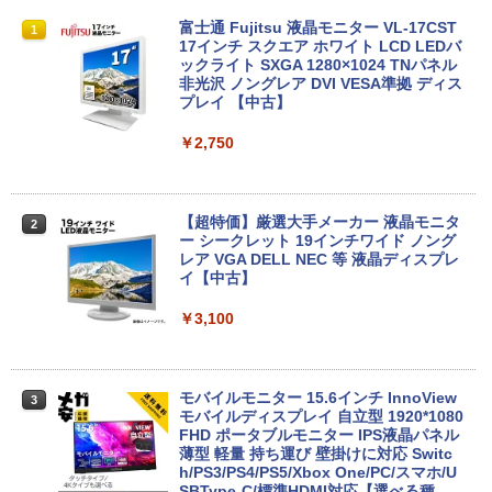
【★最大100%ポイント】【大特価!訳あ
富士通 Fujitsu 液晶モニター VL-17CST
1
1
り!】富士通 LIFEBOOK A576/第6世代 C
17インチ スクエア ホワイト LCD LEDバ
ore i3/メモリ:4GB/SSD:128GB/15.6型液
ックライト SXGA 1280×1024 TNパネル
晶/USB 3.0/VGA/HDMI/DVD/Office/中古
非光沢 ノングレア DVI VESA準拠 ディス
パソコン ノートパソコン Windows11 W
プレイ 【中古】
indows10
￥2,750
￥8,999
【超特価】厳選大手メーカー 液晶モニタ
2
【マラソンP5倍/10%オフクーポン】中古
ー シークレット 19インチワイド ノング
2
ノートパソコン Windows11 Pro Office
レア VGA DELL NEC 等 液晶ディスプレ
付き Panasonic Let's note CF-NX3 第4
イ【中古】
世代 Core i5 メモリ8GB 高速SSD256GB
12.1インチ Bluetoot WEBカメラ Wi-Fi
￥3,100
HDMI 初期設定済み 送料無料 90日保証
￥9,800
モバイルモニター 15.6インチ InnoView
3
モバイルディスプレイ 自立型 1920*1080
FHD ポータブルモニター IPS液晶パネル
中古パソコン | Lenovo | ThinkPad L57
薄型 軽量 持ち運び 壁掛けに対応 Switc
3
0 | Windows11 | ノートPC | 一年保証 |
h/PS3/PS4/PS5/Xbox One/PC/スマホ/U
第7世代 | Core i5 7200U 2.5(～最大3.1)
SBType-C/標準HDMI対応【選べる種