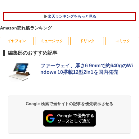
Webカメラ zoom 軽量薄型 無線 型番更
新で在庫処分
楽天ランキングをもっと見る
￥12,980
Amazon売れ筋ランキング
イヤフォン
ミュージック
ドリンク
コミック
ちいかわ なんか小さくてかわいいやつ
1
（1） （ワイドKC） [ ナガノ ]
編集部のおすすめ記事
￥1,100
Anker Soundcore P40i オフホワイト
BRUCE WAYNE feat. Flo Milli, ATL Jacob
【Amazon.co.jp限定】 い・ろ・は・す 2L P
薬屋のひとりごと 17巻 (デジタル版ビッグガ
ファーウェイ、厚さ6.9mmで約640gのWi
[Explicit]
ET ラベルレス ×8本
ンガンコミックス)
ndows 10搭載12型2in1を国内発売
￥7,990
￥250
￥1,112
￥770
羽生結弦（2027年1月始まりカレンダ
2
ー）
Anker Soundcore P31i ブラック
BRUCE WAYNE feat. Flo Milli, ATL Jacob
by Amazon 天然水 ラベルレス 500ml ×24本
異世界居酒屋「のぶ」(22) (角川コミックス・
Google 検索で当サイトの記事を優先表示させる
￥4,345
[Explicit]
富士山の天然水 バナジウム含有 水 ミネラル
エース)
ウォーター ペットボトル 静岡県産 500ミリリ
￥5,990
ットル (Smart Basic)
￥250
￥832
￥1,380
杖と剣のウィストリア（16） （講談社コ
3
ミックス） [ 大森 藤ノ ]