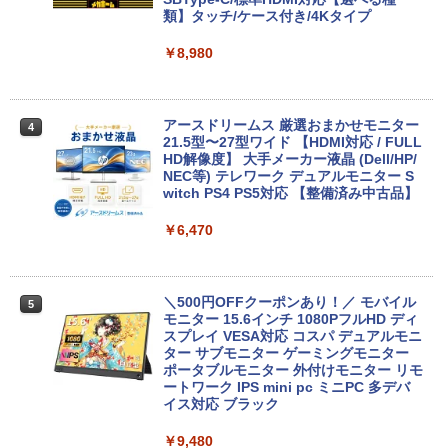
GHz | MEM:8GB | HDD:500GB | DVDマ
類】タッチ/ケース付き/4Kタイプ
ルチ | 無線LAN:あり | テンキー | Win11P
ro64Bit | ACアダプター付属
￥8,980
￥9,980
アースドリームス 厳選おまかせモニター
4
21.5型〜27型ワイド 【HDMI対応 / FULL
【期間限定 ポイント10倍】Lenovo Idea
HD解像度】 大手メーカー液晶 (Dell/HP/
4
Pad D330 10.1型 2-in-1 タブレットPC／
NEC等) テレワーク デュアルモニター S
着脱式キーボード（intel 第九世代Celero
witch PS4 PS5対応 【整備済み中古品】
n N4000/4GB/64GB eMMC/HD IPS液晶
Type-C データ/充電可）/microSD対応
￥6,470
（最大128GB）/Windows 11 Pro／Dolb
y Audio）【整備済み中古品】
￥13,800
＼500円OFFクーポンあり！／ モバイル
5
モニター 15.6インチ 1080PフルHD ディ
スプレイ VESA対応 コスパ デュアルモニ
ター サブモニター ゲーミングモニター
【期間限定破格金額！】新生活 新古品 W
ポータブルモニター 外付けモニター リモ
5
in11搭載 パソコンノートパソコンoffice
ートワーク IPS mini pc ミニPC 多デバ
付き 初心者向けノートPC 初期設定済 1
イス対応 ブラック
5.6型 インテル高速CPU ランダムで発送
メモリ4GB～ 高速SSD1TB 最大 フルHD
￥9,480