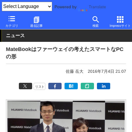
Powered by
Translate
PC Watch
パソコン/タブレット/スマートフォン
2in1
Huawei
カテゴリ
過去記事
検索
Impressサイト
ニュース
MateBookはファーウェイの考えたスマートなPC
の形
佐藤 岳大
2016年7月4日 21:07
リスト