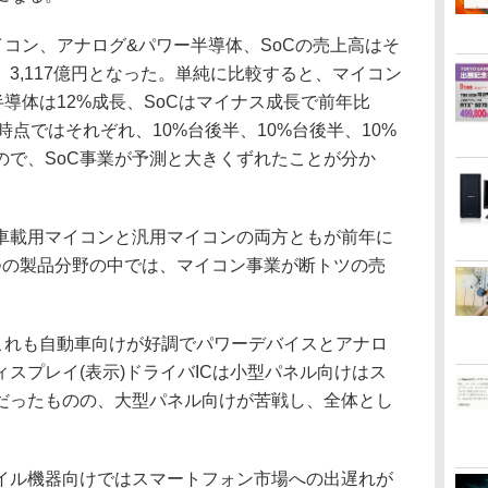
のマイコン、アナログ&パワー半導体、SoCの売上高はそ
億円、3,117億円となった。単純に比較すると、マイコン
半導体は12%成長、SoCはマイナス成長で前年比
9日時点ではそれぞれ、10%台後半、10%台後半、10%
ので、SoC事業が予測と大きくずれたことが分か
載用マイコンと汎用マイコンの両方ともが前年に
つの製品分野の中では、マイコン事業が断トツの売
。
れも自動車向けが好調でパワーデバイスとアナロ
ィスプレイ(表示)ドライバICは小型パネル向けはス
だったものの、大型パネル向けが苦戦し、全体とし
イル機器向けではスマートフォン市場への出遅れが