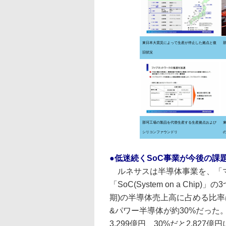
東日本大震災によって生産が停止した拠点と復
旧状況
那珂工場の製品を代替生産する生産拠点および
シリコンファウンドリ
●低迷続くSoC事業が今後の課
ルネサスは半導体事業を、「マ
「SoC(System on a Chi
期)の半導体売上高に占める比率
&パワー半導体が約30%だった。
3,299億円、30%だと2,827億