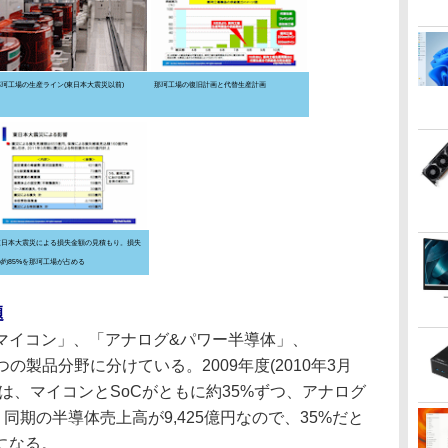
那珂工場の生産ライン(東日本大震災以前)
那珂工場の復旧計画と代替生産計画
東日本大震災による損失金額の見積もり。損失
の約85%を那珂工場が占める
題
イコン」、「アナログ&パワー半導体」、
p)」の3つの製品分野に分けている。2009年度(2010年3月
は、マイコンとSoCがともに約35%ずつ、アナログ
同期の半導体売上高が9,425億円なので、35%だと
円になる。