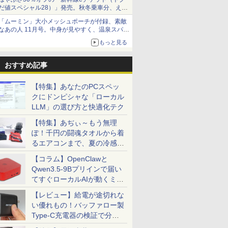
だ値スペシャル28）」発売。秋冬乗車分、えき
ねっと限定
「ムーミン」大小メッシュポーチが付録、素敵
なあの人 11月号。中身が見やすく、温泉スパに
も使える
もっと見る
おすすめ記事
【特集】あなたのPCスペッ
クにドンピシャな「ローカル
LLM」の選び方と快適化テク
【特集】あぢぃ～もう無理
ぽ！千円の闘魂タオルから着
るエアコンまで、夏の冷感グ
ッズ一挙紹介
【コラム】OpenClawと
Qwen3.5-9Bプリインで届い
てすぐローカルAIが動くミニ
PC「SER9 Pro」
【レビュー】給電が途切れな
い優れもの！バッファロー製
Type-C充電器の検証で分か
ったこと