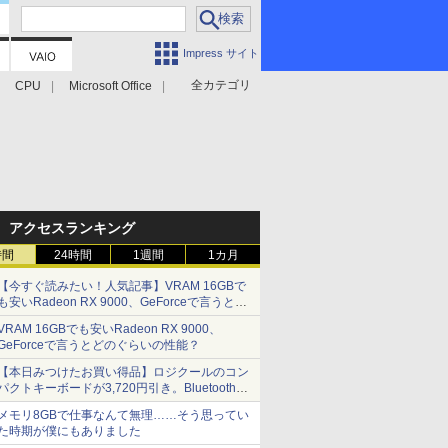
Impress サイト
全カテゴリ
CPU
Microsoft Office
アクセスランキング
時間
24時間
1週間
1カ月
【今すぐ読みたい！人気記事】VRAM 16GBで
も安いRadeon RX 9000、GeForceで言うとど
のぐらいの性能？ - PC Watch
VRAM 16GBでも安いRadeon RX 9000、
GeForceで言うとどのぐらいの性能？
【本日みつけたお買い得品】ロジクールのコン
パクトキーボードが3,720円引き。Bluetoothで3
台接続対応
メモリ8GBで仕事なんて無理……そう思ってい
た時期が僕にもありました