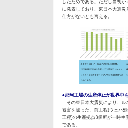
したためである。ただし当初から8
に発表しており、東日本大震災
仕方がないとも言える。
ルネサス エレクトロニクスの売上高推移。
2009年度(2010年3月期)までは旧NECエレクト
移
ロニクスと旧ルネサス テクノロジの合計値をま
とめたもの
●那珂工場の生産停止が世界中
その東日本大震災により、ルネ
被害を被った。前工程(ウェハ処
工程)の生産拠点3個所が一時
である。