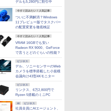
デルも5,280円に割引中
今すぐ読みたい！人気記事
ついに不満解消？Windows
11プレビュー版でタスクバー
の配置変更を徹底検証
今すぐ読みたい！人気記事
VRAM 16GBでも安い
Radeon RX 9000、GeForce
で言うとどのぐらいの性能？
ビジネス
デル、ソニーセンサーのWeb
カメラを標準搭載した小規模
会議向け43型4Kモニター
ビジネス
リンクス、6万2,800円で
Ryzen 5搭載のミニPC
AI
ビジネス
社員全員にAIエージェント、