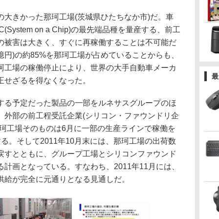
大きかった那珂工場(茨城県ひたちなか市)だ。車
ystem on a Chip)の最先端品種を量産する、前工
の被害は大きく、すぐに再稼働することは不可能だ
5億円)の約85%を那珂工場が占めていることからも、
珂工場の稼働停止により、世界の大手自動車メーカ
最
正せざるを得なくなった。
る予定だった製品の一部をルネサスグループのほ
、外部の前工程受託企業(シリコン・ファウンドリ企
那珂工場そのものは6月に一部の生産ラインで稼働を
る。そして2011年10月末には、那珂工場の出荷数
に戻すとともに、グループ工場とシリコンファウンド
る計画となっている。すなわち、2011年11月には、
供給が完全に元通りとなる見通しだ。