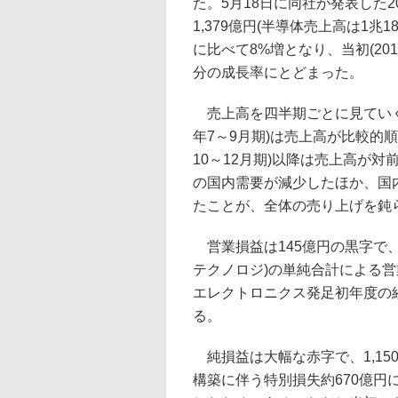
た。5月18日に同社が発表した20
1,379億円(半導体売上高は1兆
に比べて8%増となり、当初(201
分の成長率にとどまった。
売上高を四半期ごとに見ていくと、
年7～9月期)は売上高が比較的順
10～12月期)以降は売上高が
の国内需要が減少したほか、国
たことが、全体の売り上げを鈍
営業損益は145億円の黒字で、
テクノロジ)の単純合計による営
エレクトロニクス発足初年度の
る。
純損益は大幅な赤字で、1,15
構築に伴う特別損失約670億円