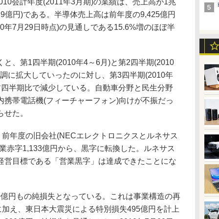
10会計年度(2011年3月期)の業績は、売上高が1兆
189億円)である。半導体売上高は前年度の9,425億円
0年7月29日時点)の見通しである15.6%増のほぼ半
第1四半期(2010年4～6月)と第2四半期(2010
調に拡大していったのに対し、第3四半期(2010年
対前四半期比で減少している。自動車分野と民生分野
内携帯電話機(フィーチャーフォン)向けが不振だっ
らせた。
前年度の旧会社(NECエレクトロニクスとルネサス
業赤字1,133億円から、黒字に転換した。ルネサス
経営目標である「営業黒字」は達成できたことにな
0億円もの純損失となっている。これは事業構造の再
に加え、東日本大震災による特別損失495億円を計上