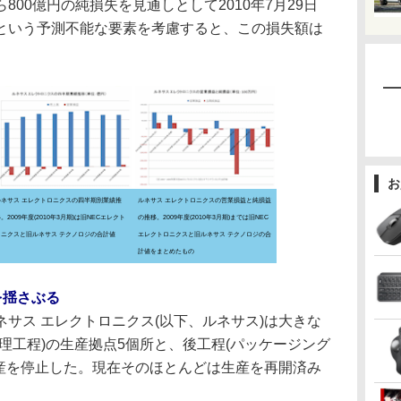
00億円の純損失を見通しとして2010年7月29日
という予測不能な要素を考慮すると、この損失額は
お
ルネサス エレクトロニクスの四半期別業績推
ルネサス エレクトロニクスの営業損益と純損益
。2009年度(2010年3月期)は旧NECエレクト
の推移。2009年度(2010年3月期)までは旧NEC
ロニクスと旧ルネサス テクノロジの合計値
エレクトロニクスと旧ルネサス テクノロジの合
計値をまとめたもの
を揺さぶる
サス エレクトロニクス(以下、ルネサス)は大きな
理工程)の生産拠点5個所と、後工程(パッケージング
生産を停止した。現在そのほとんどは生産を再開済み