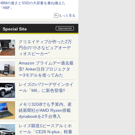
HBMの速さとSSDの大容量を兼ね備えた
「HBF」
もっと見る
Special Site
クリエイティブが作った2万
円台の“小さなピュアオーデ
ィオスピーカー”
Amazon プライムデー過去最
安! Anker注目プロジェクタ
ー3モデルを使ってみた
レイズのパワーデザインホイ
ール「M6」に新色登場!!
メモリ32GBでも予算内。産
経新聞社がAMD Ryzen搭載
dynabookを2千台導入
レイズ鍛造1ピースアルミホ
イール「CE28 N-plus」軽量