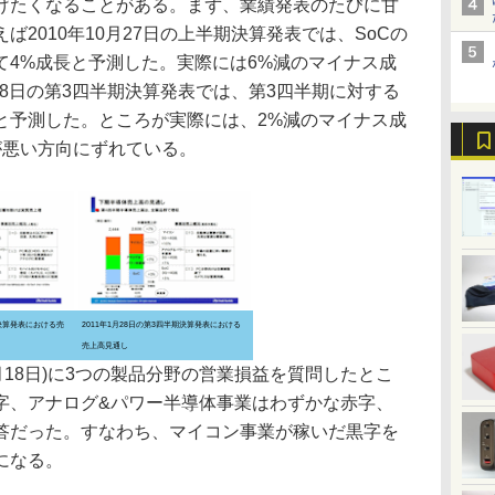
げたくなることがある。まず、業績発表のたびに甘
2010年10月27日の上半期決算発表では、SoCの
て4%成長と予測した。実際には6%減のマイナス成
月28日の第3四半期決算発表では、第3四半期に対する
と予測した。ところが実際には、2%減のマイナス成
が悪い方向にずれている。
期決算発表における売
2011年1月28日の第3四半期決算発表における
売上高見通し
月18日)に3つの製品分野の営業損益を質問したとこ
字、アナログ&パワー半導体事業はわずかな赤字、
回答だった。すなわち、マイコン事業が稼いだ黒字を
になる。