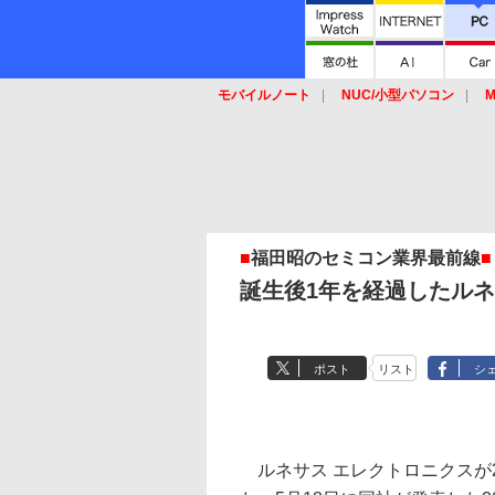
モバイルノート
NUC/小型パソコン
M
SSD
キーボード
マウス
■
福田昭のセミコン業界最前線
■
誕生後1年を経過したルネ
ポスト
リスト
シ
ルネサス エレクトロニクスが2