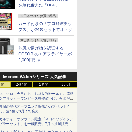
を兼ね備えた「HBF」
本日みつけたお買い得品
カード付きの「プロ野球チッ
プス」が24袋セットでオトク
本日みつけたお買い得品
熱風で揚げ物を調理する
COSORIのエアフライヤーが
2,000円引き
Impress Watchシリーズ 人気記事
時間
24時間
1週間
1カ月
ユニクロ、今日から「お盆特別セール」。涼感
シアサッカーワンピース待望値下げ、撥水ギア
ショーツは1990円に
東映の歴代オープニング映像がカプセルトイ
に。全5種で8月下旬発売
カルディ、オンライン限定「ネコバッグ＆タン
ブラーセット」を一般販売。7月の抽選販売の
当選無効分
はやぶさ50％オフの「新幹線eチケット（トク