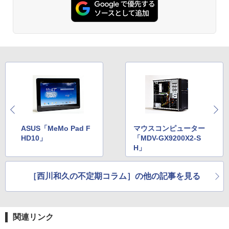
￥1,380
ONE PIECE モノクロ版 115 (ジャンプコミッ
クスDIGITAL)
by Amazon 天然水ラベルレス 2L×9本
￥594
￥1,117
HUNTER×HUNTER モノクロ版 39 (ジャンプ
コミックスDIGITAL)
by Amazon 炭酸水 ラベルレス 500ml ×24本
強炭酸水 ペットボトル 500ミリリットル (Sm
art Basic)
￥572
ASUS「MeMo Pad F
マウスコンピューター
￥1,625
HD10」
「MDV-GX9200X2-S
H」
スーパーの裏でヤニ吸うふたり 9巻 (デジタル
版ビッグガンガンコミックス)
コカ・コーラ やかんの麦茶 from 爽健美茶 ラ
ベルレス 650mlPET×24本
［西川和久の不定期コラム］の他の記事を見る
￥810
￥2,009
関連リンク