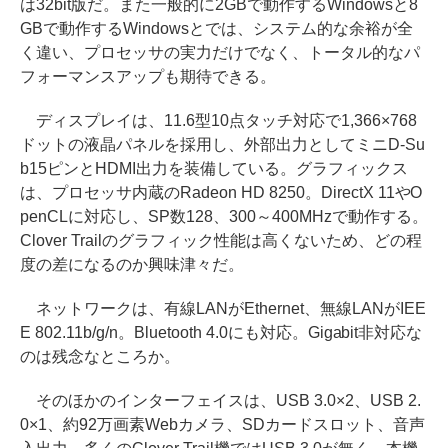
は32bit版だ。また一般的に2GBで動作するWindowsと8
GBで動作するWindowsとでは、システム的な余裕が全
く違い、プロセッサの実力だけでなく、トータル的なパ
フォーマンスアップも期待できる。
ディスプレイは、11.6型10点タッチ対応で1,366×768
ドットの液晶パネルを採用し、外部出力としてミニD-Su
b15ピンとHDMI出力を装備している。グラフィックス
は、プロセッサ内蔵のRadeon HD 8250。DirectX 11やO
penCLに対応し、SP数128、300～400MHzで動作する。
Clover Trailのグラフィック性能は高くないため、どの程
度の差になるのか興味津々だ。
ネットワークは、有線LANがEthernet、無線LANがIEE
E 802.11b/g/n。Bluetooth 4.0にも対応。Gigabit非対応な
のは残念なところか。
そのほかのインターフェイスは、USB 3.0×2、USB 2.
0×1、約92万画素Webカメラ、SDカードスロット、音声