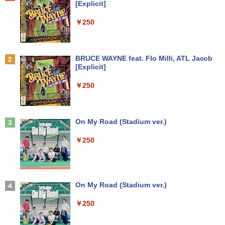
[Explicit]
4 switch 対応 スイッチ 【中古】
￥2,860
￥7,990
￥24,800
￥250
￥4,600
薬屋のひとりごと 17巻 【電子書籍】[ 日
2
向夏 ]
【中古訳あり】極軽・極薄 富士通 LIFEB
2
OOK U937 第7世代Corei5 メモリ4GB 8
中古パソコン | NEC | Mate MRL36L-5 |
2
Anker Soundcore P31i ブラック
BRUCE WAYNE feat. Flo Milli, ATL Jacob
GB SSD128GB Windows11 WEBカメラ
Windows11 | デスクトップ | 一年保証 |
モバイルモニター 15.6インチ 1080P IPS
￥770
2
[Explicit]
13.3インチ FHD(1920x1080) 無線LAN B
Core i3 9100 3.6(〜最大4.2)GHz | MEM:
パネル 自立スタンド Type-C/Mini HDMI
￥5,990
luetooth HDMI 中古パソコン ノート 中
16GB | SSD:512GB(新品) | DVDマルチ |
PC/スマホ/ゲーム機対応 収納ケース付き
￥250
古PC ノートパソコン Windows10 ノー
無線LANなし | Win11Pro64bit
トPC 中古品 訳あり【あす楽】
￥9,527
￥25,000
杖と剣のウィストリア（16） 【電子書
3
￥10,500
籍】[ 大森藤ノ ]
Anker Soundcore Liberty 5 ミッドナイトブ
On My Road (Stadium ver.)
ラック
￥594
【選べる2色 コスパ抜群】モバイルモニ
3
￥250
【中古】Apple iMac 27インチ Retina 5
ター 15.6インチ フルHD 100%sRGB 非
3
￥14,990
【★最大100%ポイント】【新生活応援・
Kディスプレイモデル MNE92J/A (Mid 2
光沢IPS パネル Type-C対応 miniHDMI
3
2026】【Office 2019 H&B】NEC Versa
017)【千葉】保証期間1ヶ月【ランクB】
薄型軽量 約650g VESA対応 モニター 持
Pro/第4世代 Core i5/メモリ: 4GB/8GB/1
ち運び サブディスプレイ テレワーク 在
6GB/SSD:128GB/256GB/512GB/1TB/1
宅勤務 UPERFECT
大人のあっぷあっぷでーと （一般書 56
￥33,980
4
5.6型/USB 3.0/DVD/SDカードスロット/
【2026年アップグレード版】AOKIMI ワイヤ
On My Road (Stadium ver.)
3） [ 益田 ミリ ]
Wi-Fi/Office/無線マウス/中古 パソコン/
レスイヤホン bluetooth イヤホン V12 小型
￥8,999
中古PC ノートパソコン/Windows11
軽量 ブルートゥースHi-Fi 最大36時間再生 ぶ
￥250
￥1,760
るーとゅーす コードレス ENCノイズキャン
中古パソコン | HP | ProOne 600 G5 All-i
4
セリング 自動ペアリング Type-C充電 マイク
￥9,999
n-One | Windows11 | 一体型 | 一年保証