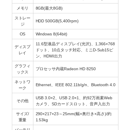
メモリ
8GB(最大8GB)
ストレー
HDD 500GB(5,400rpm)
ジ
OS
Windows 8(64bit)
11.6型液晶ディスプレイ(光沢)、1,366×768
ディスプ
ドット、10点タッチ対応、ミニD-Sub15ピ
レイ
ン、HDMI出力
グラフィ
プロセッサ内蔵Radeon HD 8250
ックス
ネットワ
Ethernet、IEEE 802.11b/g/n、Bluetooth 4.0
ーク
USB 3.0×2、USB 2.0×1、約92万画素Web
その他
カメラ、SDカードスロット、音声入出力
サイズ/
290×217×23～25mm(幅×奥行き×高さ)/約
重量
1.53kg
バッテリ