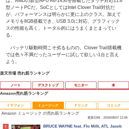
は、AMDの新型APU A6-1450を搭載したタッチ対応11.6
型ノートPCだ。SoCとしてはIntel Clover Trail対抗だ
が、パフォーマンスは明らかに更に上のクラス。加えて
メモリを8GB搭載でき、USB 3.0に対応、グラフィック
スの性能も高く、トータル的にはうまくまとまってい
る。
バッテリ駆動時間こそ劣るものの、Clover Trail搭載機
では色々不満だったユーザーに試して欲しい1台と言え
よう。
楽天市場 売れ筋ランキング
ノート
デスクトップ
モニター
本
Amazon売れ筋ランキング
イヤフォン
ミュージック
ドリンク
コミック
■新品■富士通 FMV LIFEBOOK U9312 U
DELL Vostro 3670 単体 Windows11 64
IODATA 液晶モニター LCD-MF224EDW
鹿楓堂よついろ日和 23巻 【電子書籍】
1
1
1
1
Amazon ミュージック の売れ筋ランキング
9312X U9311 U9311X U9310 U9310X U
bit HDMI Core i5 8400 メモリー8GB 高
21.5インチワイド ホワイト LCD LEDバ
[ 清水ユウ ]
939 U939X U938 U937 UH90修理交換用
速SSD256GB M.2-NVMe +HDD1TB 無線
ックライト フルHD（1920x1080） 16:9
更新日時：2026/08/07 12:06
キーボード
LAN DVDマルチ デスクトップパソコン
ADSカラーパネル 非光沢 ノングレア HD
￥770
Anker Soundcore P40i オフホワイト
BRUCE WAYNE feat. Flo Milli, ATL Jacob
【中古】【30日保証】1243105
MI VGA DVI VESA準拠 ディスプレイ PS