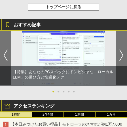
トップページに戻る
おすすめ記事
【特集】あなたのPCスペックにドンピシャな「ローカル
LLM」の選び方と快適化テク
●
●
●
●
●
アクセスランキング
1時間
24時間
1週間
1カ月
【本日みつけたお買い得品】モトローラのスマホが約1万7,000