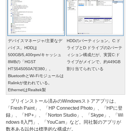
デバイスマネージャ/主要なデ
HDDのパーティション。C:ド
バイス。HDDは
ライブとD:ドライブの2パーテ
500GB/5,400rpm/キャッシュ
ィション構成だが、実質C:ド
8MBの「HGST
ライブがメインで、約449GB
HTS545050A7E380」。
割り当てられている
BluetoothとWi-Fiモジュールは
Ralinkが使われている。
EthernetはRealtek製
プリインストール済みのWindowsストアアプリは、
「Fresh Paint」、「HP Connected Photo」、「HPに登
録」、「HP+」、「Norton Studio」、「Skype」、「Wi
ndows 8入門」、「YouCam」など。同社製のアプリが
数本ある以外は標準的な構成だ。