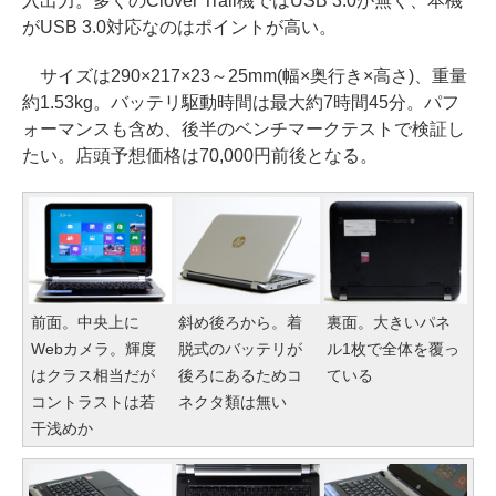
入出力。多くのClover Trail機ではUSB 3.0が無く、本機
がUSB 3.0対応なのはポイントが高い。
サイズは290×217×23～25mm(幅×奥行き×高さ)、重量
約1.53kg。バッテリ駆動時間は最大約7時間45分。パフ
ォーマンスも含め、後半のベンチマークテストで検証し
たい。店頭予想価格は70,000円前後となる。
前面。中央上に
斜め後ろから。着
裏面。大きいパネ
Webカメラ。輝度
脱式のバッテリが
ル1枚で全体を覆っ
はクラス相当だが
後ろにあるためコ
ている
コントラストは若
ネクタ類は無い
干浅めか