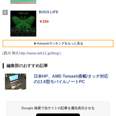
付き 防水 タッチ式音量調整 スポーツ/通勤/通
| 第9世代 | Core i3 9100T 3.1(～最大3.7)
LG PCモニター 23.8インチ IPS フルHD
4
学/WEB会議(ホワイト)
GHz | MEM:16GB | SSD:512GB(新品) |
100Hz HDMI×2 ブルーライト低減 VESA
この素晴らしい世界に祝福を！(23) 【電
DVD-ROM | 無線LAN:なし | Webカメラ
対応 24MS500-B フルハイビジョン ディ
BUGS LIFE
5
￥1,964
子書籍】[ 渡 真仁 ]
中古 MacBook Air（11インチ，Early 20
内蔵 | フルHD | Win11Pro64Bit | ACアダ
スプレイ モニター LGエレクトロニクス
4
14）Apple アップルA1465 C02NBAX1G
プター付属
￥250
083コンディションランク【B】（商品 N
￥924
￥11,440
o.01-0）
Xiaomi シャオミ REDMI Buds 8 Lite ワイヤ
￥34,980
レスイヤホン Bluetooth 5.4 ノイズキャンセ
リング ANC 36時間再生
￥15,900
Amazonランキングをもっと見る
モバイルモニター HAILESI S123E 12.3
5
￥2,980
HP 800G6 SF(8YM57AV-CMFZ:Win10x
インチ タッチパネル タッチペン対応 モ
5
（西川 和久
http://www.iwh12.jp/blog/
64) 中古 Core i7-2.9GHz(10700)/メモリ
バイルディスプレイ 1920x1280 フルHD
）
【エントリーでポイント10倍】 ノートパ
16GB/SSD512GB/DVDライター [C:並品]
3:2比率 100％sRGB広色域 高輝度300nit
5
ソコン 中古 Cランク 訳あり Win11 Pro i
2021年頃購入
HDR対応 OTG対応 ポータブルモニター
【Amazon.co.jp限定】 い・ろ・は・す 2L P
薬屋のひとりごと 17巻 (デジタル版ビッグガ
編集部のおすすめ記事
5 第8世代 カメラ付き Lenovo ThinkPa
軽量 自立型 スピーカー内蔵Switch2 PS5
ET ラベルレス ×8本
ンガンコミックス)
d X390 8GBメモリ 256GB 高速 PCIe SS
XBOX PC Mac iPhone
￥50,600
D 13.3インチ フルHD 指紋 顔認証 軽いパ
日本HP、AMD Temash搭載/タッチ対応
￥1,112
￥770
ソコン
￥11,999
の11.6型モバイルノートPC
￥19,800
by Amazon 天然水 ラベルレス 500ml ×24本
異世界居酒屋「のぶ」(22) (角川コミックス・
富士山の天然水 バナジウム含有 水 ミネラル
エース)
ウォーター ペットボトル 静岡県産 500ミリリ
Google 検索で当サイトの記事を優先表示させる
ットル (Smart Basic)
￥832