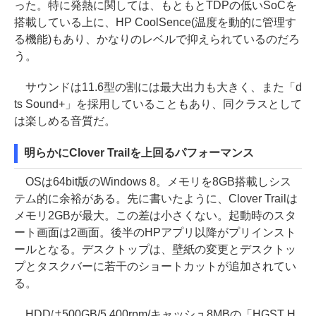
った。特に発熱に関しては、もともとTDPの低いSoCを
搭載している上に、HP CoolSence(温度を動的に管理す
る機能)もあり、かなりのレベルで抑えられているのだろ
う。
サウンドは11.6型の割には最大出力も大きく、また「d
ts Sound+」を採用していることもあり、同クラスとして
は楽しめる音質だ。
明らかにClover Trailを上回るパフォーマンス
OSは64bit版のWindows 8。メモリを8GB搭載しシス
テム的に余裕がある。先に書いたように、Clover Trailは
メモリ2GBが最大。この差は小さくない。起動時のスタ
ート画面は2画面。後半のHPアプリ以降がプリインスト
ールとなる。デスクトップは、壁紙の変更とデスクトッ
プとタスクバーに若干のショートカットが追加されてい
る。
HDDは500GB/5,400rpm/キャッシュ8MBの「HGST H