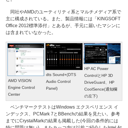
同社やAMDのユーティリティ系とマルチメディア系で
主に構成されている。また、製品情報には「KINGSOFT
Office 2012標準添付」とあるが、手元に届いたマシンに
は含まれていなかった。
HP AC Power
dts Sound+(DTS
ControlとHP 3D
AMD VISION
Audio Control
DriveGuard、HP
Engine Control
Panel)
CoolSence(通知欄
Center
の左下)
ベンチマークテストはWindows エクスペリエンス イ
ンデックス、PCMark 7とBBenchの結果を見たい。参考
までにCrystalMarkの結果も掲載した(今回の条件的には
特に問題は無い)。またカッコ内は以前ご紹介したIntel At