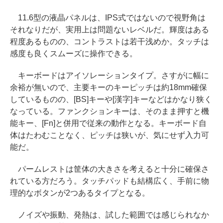
11.6型の液晶パネルは、IPS式ではないので視野角は
それなりだが、実用上は問題ないレベルだ。輝度はある
程度あるものの、コントラストは若干浅めか。タッチは
感度も良くスムーズに操作できる。
キーボードはアイソレーションタイプ。さすがに幅に
余裕が無いので、主要キーのキーピッチは約18mm確保
しているものの、[BS]キーや[漢字]キーなどはかなり狭く
なっている。ファンクションキーは、そのまま押すと機
能キー、[Fn]と併用で従来の動作となる。キーボード自
体はたわむことなく、ピッチは狭いが、気にせず入力可
能だ。
パームレストは筐体の大きさを考えると十分に確保さ
れている方だろう。タッチパッドも結構広く、手前に物
理的なボタンが2つあるタイプとなる。
ノイズや振動、発熱は、試した範囲では感じられなか