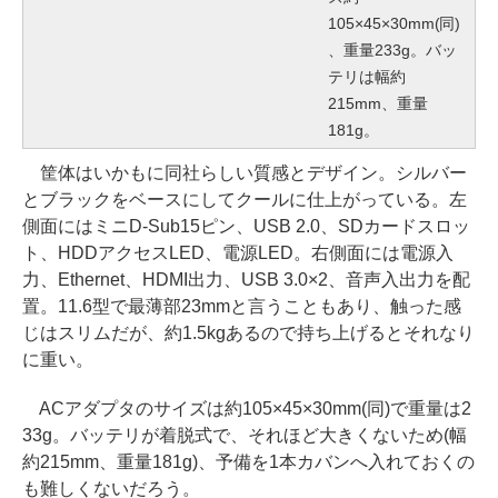
105×45×30mm(同)
、重量233g。バッ
テリは幅約
215mm、重量
181g。
筐体はいかもに同社らしい質感とデザイン。シルバー
とブラックをベースにしてクールに仕上がっている。左
側面にはミニD-Sub15ピン、USB 2.0、SDカードスロッ
ト、HDDアクセスLED、電源LED。右側面には電源入
力、Ethernet、HDMI出力、USB 3.0×2、音声入出力を配
置。11.6型で最薄部23mmと言うこともあり、触った感
じはスリムだが、約1.5kgあるので持ち上げるとそれなり
に重い。
ACアダプタのサイズは約105×45×30mm(同)で重量は2
33g。バッテリが着脱式で、それほど大きくないため(幅
約215mm、重量181g)、予備を1本カバンへ入れておくの
も難しくないだろう。