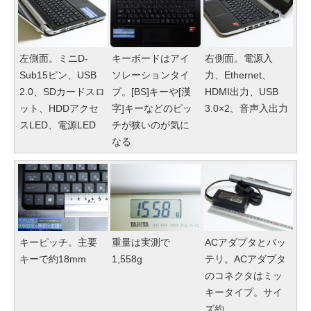
左側面。ミニD-
キーボードはアイ
右側面。電源入
Sub15ピン、USB
ソレーションタイ
力、Ethernet、
2.0、SDカードスロ
プ。[BS]キーや[漢
HDMI出力、USB
ット、HDDアクセ
字]キーなどのピッ
3.0×2、音声入出力
スLED、電源LED
チが狭いのが気に
なる
キーピッチ。主要
重量は実測で
ACアダプタとバッ
キーで約18mm
1,558g
テリ。ACアダプタ
のコネクタはミッ
キータイプ。サイ
ズ約