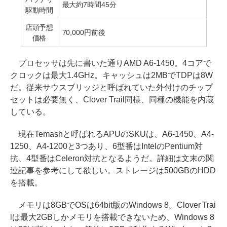
最大約7時間45分
駆動時間
店頭予想
70,000円前後
価格
プロセッサは先に書いた通りAMD A6-1450。4コアで
クロックは最大1.4GHz。キャッシュは2MBでTDPは8W
だ。従来サウスブリッジと呼ばれていた外付けのチップ
セットは必要無く、Clover Trail同様、同種の機能を内蔵
している。
現在Temashと呼ばれるAPUのSKUは、A6-1450、A4-
1250、A4-1200と3つあり、6型番はIntelのPentium対
抗、4型番はCeleron対抗となるようだ。詳細は文末の関
連記事を参考にして欲しい。ストレージは500GBのHDD
を搭載。
メモリは8GBでOSは64bit版のWindows 8。Clover Trai
lは最大2GBしかメモリを搭載できないため、Windows 8