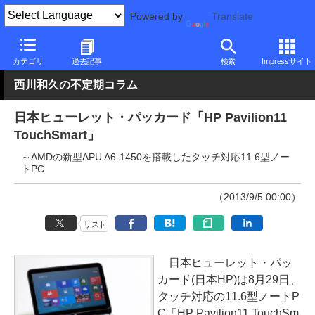
Powered by
Translate
PC Watch
パソコン/タブレット/スマートフォン
モバイルノート
カテゴリ
過去記事
検索
Impressサイト
西川和久の不定期コラム
日本ヒューレット・パッカード「HP Pavilion11
TouchSmart」
～AMDの新型APU A6-1450を搭載したタッチ対応11.6型ノー
トPC
（2013/9/5 00:00）
リスト
日本ヒューレット・パッ
カード(日本HP)は8月29日、
タッチ対応の11.6型ノートP
C「HP Pavilion11 TouchSm