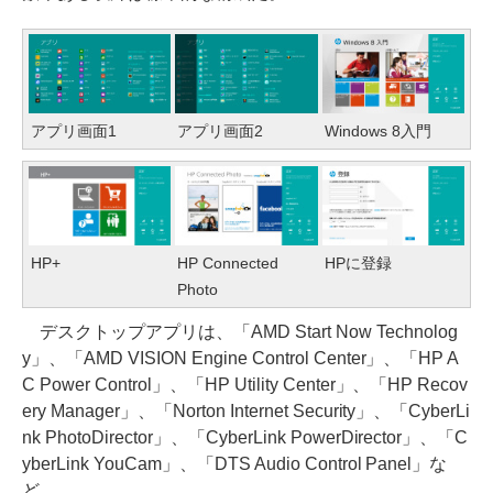
アプリ画面1
アプリ画面2
Windows 8入門
HP+
HP Connected
HPに登録
Photo
デスクトップアプリは、「AMD Start Now Technolog
y」、「AMD VISION Engine Control Center」、「HP A
C Power Control」、「HP Utility Center」、「HP Recov
ery Manager」、「Norton Internet Security」、「CyberLi
nk PhotoDirector」、「CyberLink PowerDirector」、「C
yberLink YouCam」、「DTS Audio Control Panel」な
ど。