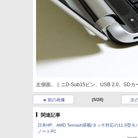
左側面。ミニD-Sub15ピン、USB 2.0、S
(5/28)
前の画像
次
関連記事
日本HP、AMD Temash搭載/タッチ対応の11.6型
ノートPC