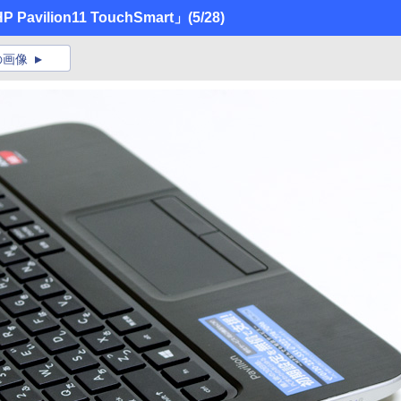
ilion11 TouchSmart」
(5/28)
の画像