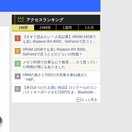
アクセスランキング
1時間
24時間
1週間
1カ月
【今すぐ読みたい！人気記事】VRAM 16GBで
も安いRadeon RX 9000、GeForceで言うとど
のぐらいの性能？ - PC Watch
VRAM 16GBでも安いRadeon RX 9000、
GeForceで言うとどのぐらいの性能？
メモリ8GBで仕事なんて無理……そう思ってい
た時期が僕にもありました
HBMの速さとSSDの大容量を兼ね備えた
「HBF」
【本日みつけたお買い得品】ロジクールのコン
パクトキーボードが3,720円引き。Bluetoothで3
台接続対応
もっと見る