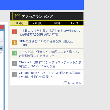
アクセスランキング
1時間
24時間
1週間
1カ月
【本日みつけたお買い得品】モトローラのスマ
ホが約1万7,000円で購入可能
HBMの速さとSSDの大容量を兼ね備えた
「HBF」
メモリ8GBで仕事なんて無理……そう思ってい
た時期が僕にもありました
ChatGPT、無料プランもテキストチャットが無
制限に。GPT-5.6 Solも改善
Claude Fable 5、格下モデルに回される不満が
85%減。生物学の質問で
もっと見る