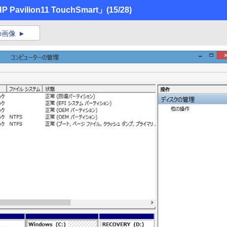
ilion11 TouchSmart」
(15/28)
の画像