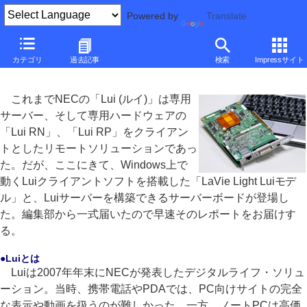
Powered by
Translate
■
西川和久の不定期コラム
■
カテゴリ
過去記事
検索
Impressサイト
NEC「Lui PCリモーターサーバーボード」を試す
これまでNECの「Lui (ルイ)」は専用
サーバー、そして専用ハードウェアの
「Lui RN」、「Lui RP」をクライアン
トとしたリモートソリューションであっ
た。だが、ここにきて、Windows上で
動くLuiクライアントソフトを搭載した「LaVie Light Luiモデ
ル」と、Luiサーバーを構築できるサーバーボードが登場し
た。編集部から一式届いたので早速そのレポートをお届けす
る。
●Luiとは
Luiは2007年年末にNECが発表したデジタルライフ・ソリュ
ーション。当時、携帯電話やPDAでは、PC向けサイトの完全
な表示や動画を扱うのが難しかった。一方、ノートPCは高価