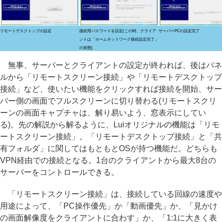
リモートデスクトップの設定
接続用パスワードを設定(この時、クライア
サーバーPCの設定完了
ントは「ホームネットワーク接続設定完了」
の状態)
無事、サーバーとクライアントの設定が終われば、後はパネ
ルから「リモートスクリーン接続」や「リモートデスクトップ
接続」など、使いたい機能をクリックすれば接続を開始、サー
バー側の画面でフルスクリーンに切り替わる(リモートスクリ
ーンの画面キャプチャは、解り易いよう、窓表示にしてい
る)。先の解説から解るように、Luiオリジナルの機能は「リモ
ートスクリーン接続」。「リモートデスクトップ接続」と「共
有フォルダ」に関してはもともとOSが持つ機能だ。どちらも
VPN経由での接続となる。1台のクライアントから最大8台の
サーバーをコントロールできる。
「リモートスクリーン接続」は、接続している回線の速度や
用途によって、「PC操作優先」か「動画優先」か、「見かけ
の画面解像度をクライアントに合わす」か、「1:1に大きく表