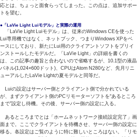
応とは、ちょっと面食らってしまった。この点は、追加サポー
トを望む。
●「LaVie Light Luiモデル」と実際の運用
「LaVie Light Luiモデル」は、従来のWindows CEを使った
Lui専用機ではなく、ネットブック、つまりWindows XPをベ
ースにしており、新たにLui用のクライアントソフトをプリイ
ンストールしたモデルだ。「LaVie Light」の詳細を書くの
は、この記事の趣旨と合わないので省略するが、10.1型の液晶
パネル(1,024×600ドット)、CPUはAtom N280など、先月リニ
ューアルしたLaVie Lightの夏モデルと同等だ。
Luiの設定はサーバー側とクライアント側で分かれている
が、まずクライアント側のPCリモーターソフトを“あるところ
まで”設定し待機。その後、サーバー側の設定に入る。
あるところまでとは「ホームネットワーク接続設定完了」画
面まで。ここでクライアントを待機させ、サーバー側の設定に
移る。各設定はご覧のように特に難しいところはない。「リモ