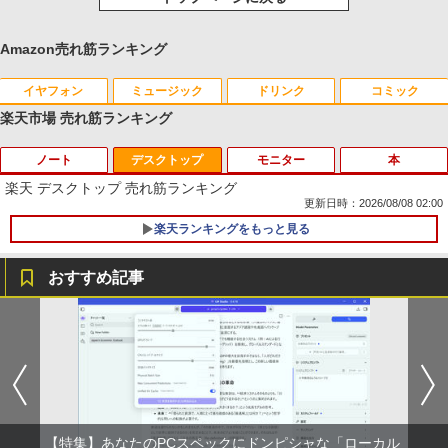
Amazon売れ筋ランキング
イヤフォン
ミュージック
ドリンク
コミック
楽天市場 売れ筋ランキング
ノート
デスクトップ
モニター
本
Anker Soundcore P40i オフホワイト
BRUCE WAYNE feat. Flo Milli, ATL Jacob
【Amazon.co.jp限定】 い・ろ・は・す 2L P
薬屋のひとりごと 17巻 (デジタル版ビッグガ
[Explicit]
ET ラベルレス ×8本
ンガンコミックス)
楽天 デスクトップ 売れ筋ランキング
￥7,990
更新日時：2026/08/08 02:00
￥250
￥1,112
￥770
楽天ランキングをもっと見る
[訳アリ★格安] ノートパソコン Window
1
s11 15.6型 HP 250 G7 第七世代 Core-i3
メモリ8GB SSD128GB 15.6インチ 無線
おすすめ記事
Anker Soundcore P31i ホワイト
BRUCE WAYNE feat. Flo Milli, ATL Jacob
by Amazon 天然水 ラベルレス 500ml ×24本
異世界居酒屋「のぶ」(22) (角川コミックス・
LAN テンキー HDMI Webカメラ DVDマ
[Explicit]
富士山の天然水 バナジウム含有 水 ミネラル
エース)
ルチ Bluetooth USB3.0 SDカード ノー
PHILIPS 241V8 LED液晶モニター 23.8
【楽天ブックス限定特典】原かれん 1st
1
1
ウォーター ペットボトル 静岡県産 500ミリリ
トPC ノート 中古パソコン 中古PC Win1
￥5,990
インチワイド ブラック 1920×1080 （フ
写真集 どストライク(生写真1枚) [ 原 か
ットル (Smart Basic)
1 Office 格安 中古
￥250
￥832
ルHD）16:9 IPSパネル 非光沢 ノングレ
れん ]
ア 液晶ディスプレイ HDMI VGA VESA準
￥1,380
￥12,800
拠 PS4 switch 対応 スイッチ 【中古】
￥4,400
Anker Soundcore Liberty 5 ミッドナイトブ
On My Road (Stadium ver.)
ONE PIECE モノクロ版 115 (ジャンプコミッ
￥6,500
ラック
クスDIGITAL)
by Amazon 天然水ラベルレス 2L×9本
【特集】あなたのPCスペックにドンピシャな「ローカル