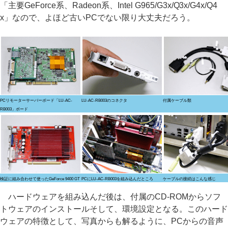
「主要GeForce系、Radeon系、Intel G965/G3x/Q3x/G4x/Q4
x」なので、よほど古いPCでない限り大丈夫だろう。
PCリモーターサーバーボード「LU-AC-
LU-AC-RB003のコネクタ
付属ケーブル類
RB003」ボード
検証に組み合わせて使ったGeForce 9400 GT
PCにLU-AC-RB003を組み込んだところ
ケーブルの接続はこんな感じ
ハードウェアを組み込んだ後は、付属のCD-ROMからソフ
トウェアのインストールそして、環境設定となる。このハード
ウェアの特徴として、写真からも解るように、PCからの音声