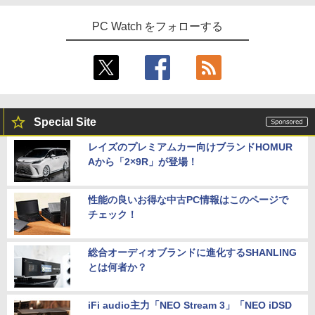
年保証・無輝点保証)(ホワイト) LCD-C2
ンチ SSD512GB メモリ16GB Corei5 第
ふかふかダンジョン攻略記〜俺の異世界
5
42SDW
8世代 Microsoft Office付き Windows11
転生冒険譚〜/ 20 【電子書籍】[ KAKER
PC Watch をフォローする
DELL Latitude 3500 中古ノートパソコ
U ]
￥25,977
ン PC パソコン 中古ノートPC 中古PC 最
大SSD1TB メモリ32GB 中古パソコン フ
￥792
ルHD
Philips｜フィリップス 液晶ディスプレ
￥24,800
5
イ(23.8型/IPS/WQHD 2560×1440/75Hz/1
ms)(ブラック) 24E1N5600E/11
Special Site
￥29,800
エントリーで最大10倍！充実機能ノート
5
レイズのプレミアムカー向けブランドHOMUR
パソコン テンキー/DVD/WEBカメラ内蔵
Aから「2×9R」が登場！
第8世代Core i3/i5 Core i7 最大メモリ16
GB 新品SSD256GB 東芝 NEC有名メー
カー15.6型 DVD内蔵 15.6インチ HDMI P
性能の良いお得な中古PC情報はこのページで
olaris Office搭載 最新MicrosoftOffice2
チェック！
024可 Windows11 長期保証 中古PC
￥18,000
総合オーディオブランドに進化するSHANLING
とは何者か？
iFi audio主力「NEO Stream 3」「NEO iDSD