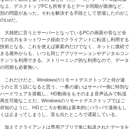
な上、デスクトップPCも所有するとデータ同期が面倒など、
別の問題があった。それを解決する手段として登場したのがこ
のLuiだ。
大雑把に言うとサーバーとなっているPCの画面や音など全
ての出力をネットワーク経由でクライアントに転送し利用する
技術となる。これを使えば家庭内だけでなく、ネットに接続で
きる屋外からも、いつも同じアプリケーションやデジタルコン
テンツを利用できる。ストリーミング的な利用なので、データ
の同期も必要無い。
これだけだと、Windowsのリモートデスクトップと何が違
うのと言う話になると思う。一番の違いはサーバー側に特別な
ハードウェアを搭載し、HD動画をもそのまま音声込みで転送
再生可能なことだ。Windowsのリモートデスクトップではご
存知のように、HDどころか動画は基本的にパラパラ漫画もし
くは止まってしまうし、音も出たところで遅延している。
加えてクライアントは専用アプリで単に転送されたデータを