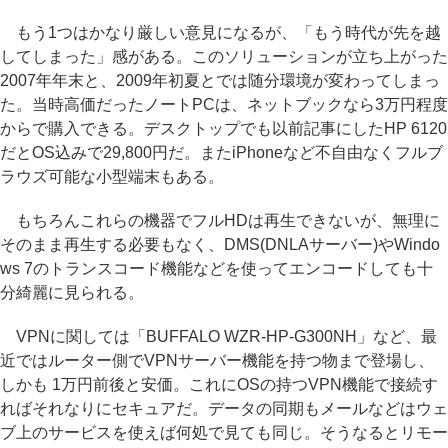
もう1つはかなり厳しい意見になるが、「もう時代が先を越
してしまった」感がある。このソリューションが立ち上がった
2007年年末と、2009年初夏とでは随分環境が変わってしまっ
た。当時高価だったノートPCは、ネットブックなら3万円程度
からで購入できる。デスクトップでも以前記事にしたHP 6120
だとOS込みで29,800円だ。またiPhoneなど不自由なくフルブ
ラウズ可能な小型端末もある。
もちろんこれらの機器でフルHDは再生できないが、無理に
そのまま再生する必要もなく、DMS(DNLAサーバー)やWindo
ws 7のトランスコード機能などを使ってエンコードしても十
分綺麗に見られる。
VPNに関しては「BUFFALO WZR-HP-G300NH」など、最
近ではルーター側でVPNサーバー機能を持つ物まで登場し、
しかも 1万円前後と安価。これにOSの持つVPN機能で接続す
ればそれなりにセキュアだ。データの同期もメールなどはウェ
ブ上のサービスを使えば何処で見ても同じ。そうなるとリモー