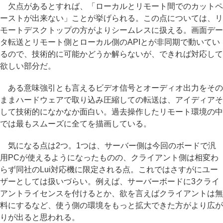
欠点があるとすれば、「ローカルとリモート間でのカットペ
ーストが出来ない」ことが挙げられる。この点については、リ
モートデスクトップの方がよりシームレスに扱える。画面デー
タ転送とリモート側とローカル側のAPIとが非同期で動いてい
るので、技術的に可能かどうか解らないが、できれば対応して
欲しい部分だ。
ある意味強引とも言えるビデオ信号とオーディオ出力をその
ままハードウェアで取り込み圧縮しての転送は、アイディアそ
して技術的になかなか面白い。過去操作したリモート環境の中
では最もスムーズに全てを描画している。
気になる点は2つ。1つは、サーバー側は今回のボードで汎
用PCが使えるようになったものの、クライアント側は相変わ
らず同社のLui対応機に限定される点。これではさすがにユー
ザーとしては扱いづらい。例えば、サーバーボードに3クライ
アントライセンスを付けるとか、欲を言えばクライアントは無
料にするなど、使う側の環境をもっと拡大できた方がより広が
りが出ると思われる。