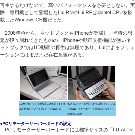
再生するだけなので、高いパフォーマンスを必要としない。実
際、専用機として登場したLui RNやLui RPは非Intel CPUを搭
載したWindows CE機だった。
2008年頃から、ネットブックやiPhoneが登場し、当時の想
定が段々崩れてきたものの、iPhoneや動画支援機能が無いネ
ットブックではHD動画の再生は無理であり、Luiによるソリュ
ーションにはまだまだ存在意義がある。
1,280×768ドット表示対応の10.6型ワイド液
800×480ドット表示対応の4.1型タッチパネル
晶を搭載したノートPCタイプのLui RN
とQWERTYキーボードを搭載したスライド
式端末Lui RP
●PCリモーターサーバーボードの設定
PCリモーターサーバーボードには標準サイズの「LU-AC-R