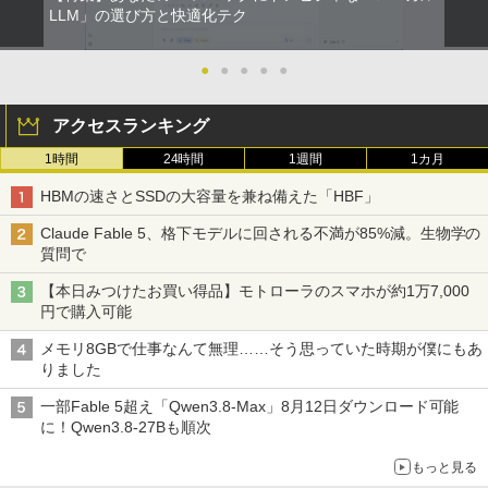
【マラソン限定30%OFF】中古 Dell Ins
￥250
2
角川まんが学習シリーズ 日本の歴史
LLM」の選び方と快適化テク
2
piron 3593 Core i3 1005G1 第10世代CP
￥14,990
￥594
￥1,117
全16巻定番セット [ 山本 博文 ]
U メモリ8GB SSD256GB 15インチ フル
【楽天1位!1,600円OFFクーポン 8/4 20:
2
HD Windows11 Home WEBカメラ 無線
00-8/11 01:59】Xiaomi Monitor A24i 20
●
●
●
●
●
￥17,600
LAN テンキー DVDマルチ P75F 1年保証
26 ディスプレイ 1080P 23.8インチ 144
レビュー特典:WPS Office Bランク パソ
【2026年アップグレード版】AOKIMI ワイヤ
On My Road (Stadium ver.)
HUNTER×HUNTER モノクロ版 39 (ジャンプ
Hzリフレッシュレート sRGB99% 1670
コン ノートパソコン デル 中古ノートPC
レスイヤホン bluetooth イヤホン V12 小型
コミックスDIGITAL)
by Amazon 炭酸水 ラベルレス 500ml ×24本
アクセスランキング
万色 300nits ΔE＜1 低ブルーライト 大
軽量 ブルートゥースHi-Fi 最大36時間再生 ぶ
強炭酸水 ペットボトル 500ミリリットル (Sm
￥250
画面 TÜV認証 目にやさしい 調整可能な
【9月上旬発送予定】 ハンターハンター
￥30,800
3
るーとゅーす コードレス ENCノイズキャン
art Basic)
1時間
24時間
￥572
1週間
1カ月
スタンド VESA
全巻 HUNTER×HUNTER 1巻-39巻 セッ
セリング 自動ペアリング Type-C充電 マイク
ト 最新 冨樫 義博 集英社 ジャンプコミッ
付き 防水 タッチ式音量調整 スポーツ/通勤/通
HBMの速さとSSDの大容量を兼ね備えた「HBF」
￥1,625
￥12,580
クス 漫画 マンガ まんが 全巻セット 【送
学/WEB会議 6.0(オフホワイト)
料無料】【新品】
Claude Fable 5、格下モデルに回される不満が85%減。生物学の
【★最大100%ポイント】【第8世代 4コ
3
BUGS LIFE
スーパーの裏でヤニ吸うふたり 9巻 (デジタル
ア・8スレッド】富士通 LIFEBOOK A57
￥2,599
質問で
版ビッグガンガンコミックス)
コカ・コーラ やかんの麦茶 from 爽健美茶 ラ
￥19,096
9/第8世代 Core i5/メモリ: 8GB/16GB/新
ベルレス 650mlPET×24本
￥250
ASUS エイスース 液晶ディスプレイ Ey
3
品 SSD:256GB/512GB/1TB/DVD/Wi-fi/1
【本日みつけたお買い得品】モトローラのスマホが約1万7,000
￥810
e Care ［23.8型 / フルHD(1920×1080) /
5.6型/Office/HDMI/USB3.1/中古PC 中古
円で購入可能
Xiaomi シャオミ REDMI Buds 8 Lite ワイヤ
ワイド］ VA249HG
￥2,009
ノートパソコン Windows11 Win11正式
レスイヤホン Bluetooth 5.4 ノイズキャンセ
対応
[9月上旬より発送予定][新品]HUNTER×H
4
メモリ8GBで仕事なんて無理……そう思っていた時期が僕にもあ
リング ANC 36時間再生
￥13,800
UNTER ハンター×ハンター (1-39巻 最新
りました
刊) 全巻セット [入荷予約]
￥27,800
￥3,480
一部Fable 5超え「Qwen3.8-Max」8月12日ダウンロード可能
￥19,096
に！Qwen3.8-27Bも順次
アイオーデータ｜I-O DATA 液晶ディスプ
4
レイ(23.8型/ADS/FullHD 1920×1080/10
【1500円OFFクーポン】【WEBカメラ
4
もっと見る
0Hz/5ms/HDMI/DP/USB Type-C/VESA/5
＆テンキー付き】ノートパソコン 15.6イ