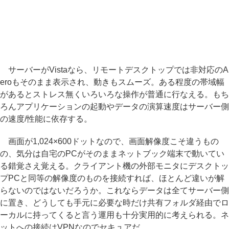
サーバーがVistaなら、リモートデスクトップでは非対応のA
eroもそのまま表示され、動きもスムーズ。ある程度の帯域幅
があるとストレス無くいろいろな操作が普通に行なえる。もち
ろんアプリケーションの起動やデータの演算速度はサーバー側
の速度/性能に依存する。
画面が1,024×600ドットなので、画面解像度こそ違うもの
の、気分は自宅のPCがそのままネットブック端末で動いてい
る錯覚さえ覚える。クライアント機の外部モニタにデスクトッ
プPCと同等の解像度のものを接続すれば、ほとんど違いが解
らないのではないだろうか。これならデータは全てサーバー側
に置き、どうしても手元に必要な時だけ共有フォルダ経由でロ
ーカルに持ってくると言う運用も十分実用的に考えられる。ネ
ットへの接続はVPNなのでセキュアだ。