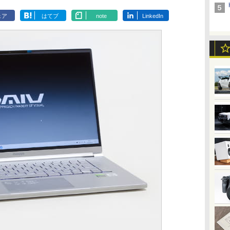
ェア
はてブ
note
LinkedIn