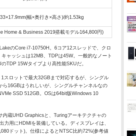
233×17.9mm(幅×奥行き×高さ)/約1.53kg
ice Home & Business 2019搭載モデル164,800円)
keのCore i7-10750H。6コア12スレッドで、クロ
Hz。キャッシュは12MB、TDPは45W。一般的なノート
TDP 15Wタイプより高性能SKUだ。
GB。1スロットで最大32GBまで対応するが、シングル
ら16GBはうれしいが、シングルチャンネルなの
SSD 512GB。OSは64bit版Windows 10
HD Graphicsと、Turingアーキテクチャの
GB)。外部出力用にHDMIを装備している。ディスプレイは、
×1,080ドット)。仕様によるとNTSC比約72%(参考値