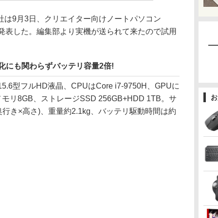
は9月3日、クリエイター向けノートパソコン
デルを発表した。編集部より実機が送られて来たので試用
量化にも関わらずバッテリ容量2倍!
.6型フルHD液晶、CPUはCore i7-9750H、GPUに
お
、メモリ8GB、ストレージSSD 256GB+HDD 1TB。サ
(幅×奥行き×高さ)、重量約2.1kg、バッテリ駆動時間は約