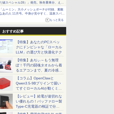
だ値スペシャル28）」発売。秋冬乗車分、えき
ねっと限定
「ムーミン」大小メッシュポーチが付録、素敵
なあの人 11月号。中身が見やすく、温泉スパに
も使える
もっと見る
おすすめ記事
【特集】あなたのPCスペッ
クにドンピシャな「ローカル
LLM」の選び方と快適化テク
【特集】あぢぃ～もう無理
ぽ！千円の闘魂タオルから着
るエアコンまで、夏の冷感グ
ッズ一挙紹介
【コラム】OpenClawと
Qwen3.5-9Bプリインで届い
てすぐローカルAIが動くミニ
PC「SER9 Pro」
【レビュー】給電が途切れな
い優れもの！バッファロー製
Type-C充電器の検証で分か
ったこと