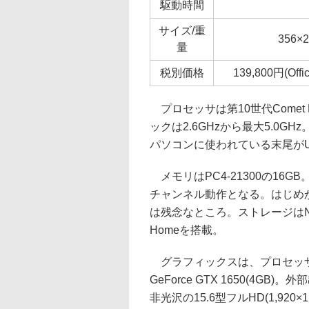
駆動時間
サイズ/重
356×
量
税別価格
139,800円(Off
プロセッサは第10世代Comet La
ックは2.6GHzから最大5.0G
パソコンに使われている末尾がUの
メモリはPC4-21300の16
チャンネル動作となる。はじめか
は残念なところ。ストレージはNVMe 
Homeを搭載。
グラフィックスは、プロセッサ内蔵U
GeForce GTX 1650(4
非光沢の15.6型フルHD(1,920