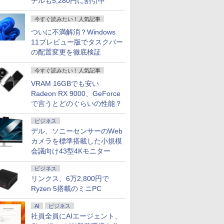
デルも5,280円に割引中
今すぐ読みたい！人気記事
ついに不満解消？Windows
11プレビュー版でタスクバー
の配置変更を徹底検証
今すぐ読みたい！人気記事
VRAM 16GBでも安い
Radeon RX 9000、GeForce
で言うとどのぐらいの性能？
ビジネス
デル、ソニーセンサーのWeb
カメラを標準搭載した小規模
会議向け43型4Kモニター
ビジネス
リンクス、6万2,800円で
Ryzen 5搭載のミニPC
AI
ビジネス
社員全員にAIエージェント、