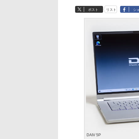
ポスト
リスト
シ
DAIV 5P