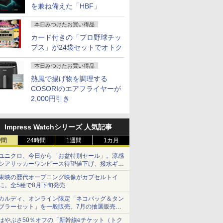
を兼ね備えた「HBF」
本日みつけたお買い得品
カード付きの「プロ野球チッ
プス」が24袋セットでオトク
本日みつけたお買い得品
熱風で揚げ物を調理する
COSORIのエアフライヤーが
2,000円引き
Impress Watchシリーズ 人気記事
時間
24時間
1週間
1カ月
ユニクロ、今日から「お盆特別セール」。涼感
シアサッカーワンピース待望値下げ、撥水ギア
ショーツは1990円に
東映の歴代オープニング映像がカプセルトイ
に。全5種で8月下旬発売
カルディ、オンライン限定「ネコバッグ＆タン
ブラーセット」を一般販売。7月の抽選販売の
当選無効分
はやぶさ50％オフの「新幹線eチケット（トク