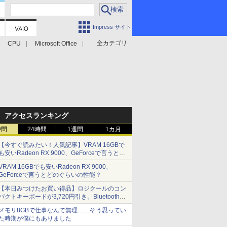
Impress サイト
全カテゴリ
CPU
Microsoft Office
アクセスランキング
時間
24時間
1週間
1カ月
【今すぐ読みたい！人気記事】VRAM 16GBで
も安いRadeon RX 9000、GeForceで言うとど
のぐらいの性能？ - PC Watch
VRAM 16GBでも安いRadeon RX 9000、
GeForceで言うとどのぐらいの性能？
【本日みつけたお買い得品】ロジクールのコン
パクトキーボードが3,720円引き。Bluetoothで3
台接続対応
メモリ8GBで仕事なんて無理……そう思ってい
た時期が僕にもありました