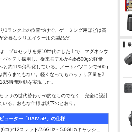
より1ランク上の位置づけで、ゲーミング用ほどは高
ーが必要なクリエイター用の製品だ。
最
は、プロセッサを第10世代にした上で、マグネシウ
バッテリ採用し、従来モデルから約500gの軽量
mmへと約11%薄型化している。ノートパソコンで500g
は言うまでもない。軽くなってもバッテリ容量を2
18.5時間駆動を実現した。
セッサの世代替わり+α的なものでなく、完全に設計
ている。おもな仕様は以下のとおり。
ピューター「DAIV 5P」の仕様
750H(6コア12スレッド/2.6GHz～5.0GHz/キャッシュ