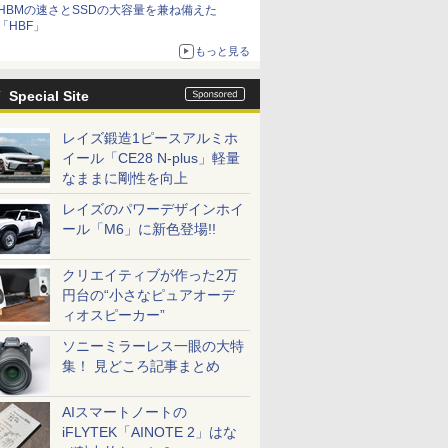
HBMの速さとSSDの大容量を兼ね備えた
「HBF」
もっと見る
Special Site
レイズ鍛造1ピースアルミホ
イール「CE28 N-plus」軽量
なままに剛性を向上
レイズのパワーデザインホイ
ール「M6」に新色登場!!
クリエイティブが作った2万
円台の“小さなピュアオーデ
ィオスピーカー”
ソニーミラーレス一眼の大特
集！ 見どころ記事まとめ
AIスマートノートの
iFLYTEK「AINOTE 2」はな