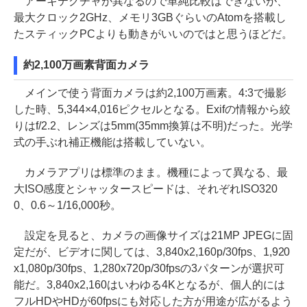
アーキテクチャが異なるので単純比較はできないが、
最大クロック2GHz、メモリ3GBぐらいのAtomを搭載し
たスティックPCよりも動きがいいのではと思うほどだ。
約2,100万画素背面カメラ
メインで使う背面カメラは約2,100万画素。4:3で撮影
した時、5,344×4,016ピクセルとなる。Exifの情報から絞
りはf/2.2、レンズは5mm(35mm換算は不明)だった。光学
式の手ぶれ補正機能は搭載していない。
カメラアプリは標準のまま。機種によって異なる、最
大ISO感度とシャッタースピードは、それぞれISO320
0、0.6～1/16,000秒。
設定を見ると、カメラの画像サイズは21MP JPEGに固
定だが、ビデオに関しては、3,840x2,160p/30fps、1,920
x1,080p/30fps、1,280x720p/30fpsの3パターンが選択可
能だ。3,840x2,160はいわゆる4Kとなるが、個人的には
フルHDやHDが60fpsにも対応した方が用途が広がるよう