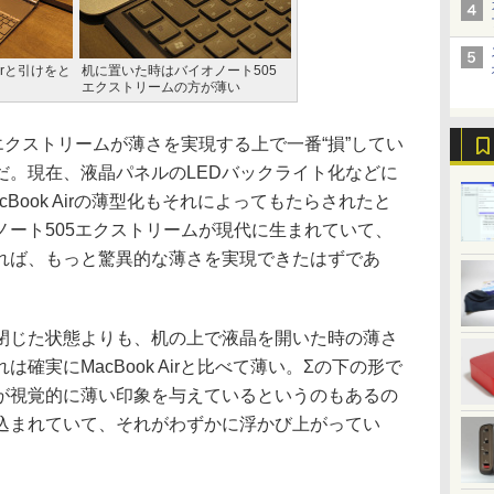
Airと引けをと
机に置いた時はバイオノート505
エクストリームの方が薄い
クストリームが薄さを実現する上で一番“損”してい
だ。現在、液晶パネルのLEDバックライト化などに
Book Airの薄型化もそれによってもたらされたと
ノート505エクストリームが現代に生まれていて、
れば、もっと驚異的な薄さを実現できたはずであ
じた状態よりも、机の上で液晶を開いた時の薄さ
確実にMacBook Airと比べて薄い。Σの下の形で
が視覚的に薄い印象を与えているというのもあるの
込まれていて、それがわずかに浮かび上がってい