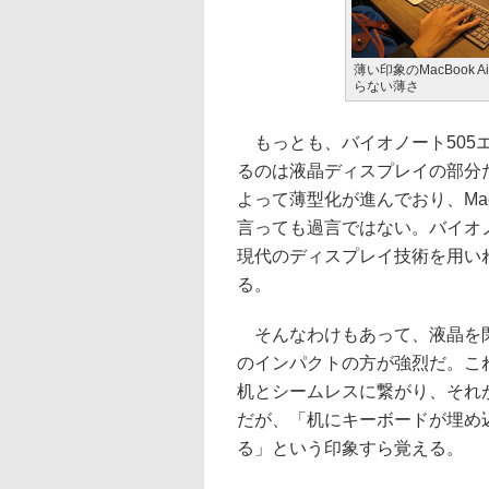
薄い印象のMacBook 
らない薄さ
もっとも、バイオノート505エ
るのは液晶ディスプレイの部分
よって薄型化が進んでおり、Mac
言っても過言ではない。バイオ
現代のディスプレイ技術を用い
る。
そんなわけもあって、液晶を閉
のインパクトの方が強烈だ。これは
机とシームレスに繋がり、それ
だが、「机にキーボードが埋め
る」という印象すら覚える。