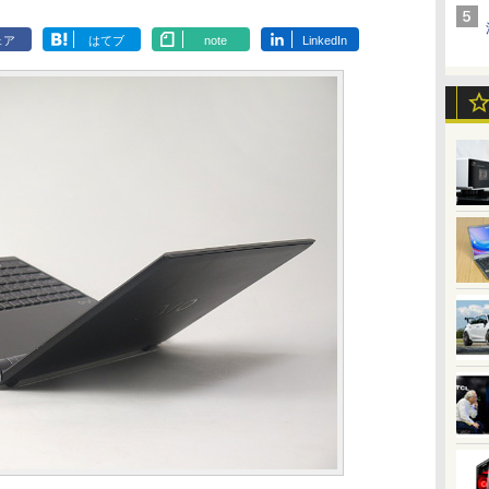
ェア
はてブ
note
LinkedIn