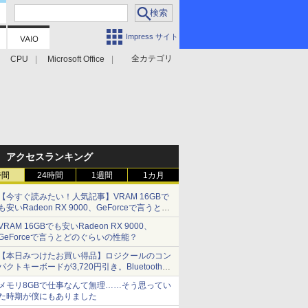
Impress サイト
全カテゴリ
CPU
Microsoft Office
アクセスランキング
時間
24時間
1週間
1カ月
【今すぐ読みたい！人気記事】VRAM 16GBで
も安いRadeon RX 9000、GeForceで言うとど
のぐらいの性能？ - PC Watch
VRAM 16GBでも安いRadeon RX 9000、
GeForceで言うとどのぐらいの性能？
【本日みつけたお買い得品】ロジクールのコン
パクトキーボードが3,720円引き。Bluetoothで3
台接続対応
メモリ8GBで仕事なんて無理……そう思ってい
た時期が僕にもありました