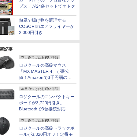
カード付きの「プロ野球チッ
プス」が24袋セットでオトク
熱風で揚げ物を調理する
COSORIのエアフライヤーが
2,000円引き
新記事
本日みつけたお買い得品
ロジクールの高級マウス
「MX MASTER 4」が最安
値！Amazonで3千円弱の割
引
本日みつけたお買い得品
ロジクールのコンパクトキー
ボードが3,720円引き。
Bluetoothで3台接続対応
本日みつけたお買い得品
ロジクールの高級トラックボ
ールが3,320円オフ！定番モ