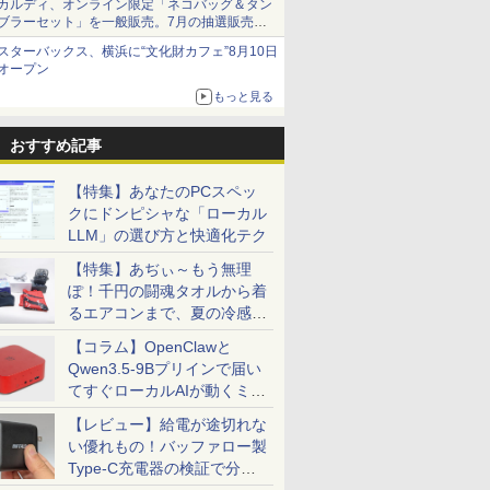
カルディ、オンライン限定「ネコバッグ＆タン
ブラーセット」を一般販売。7月の抽選販売の
当選無効分
スターバックス、横浜に“文化財カフェ”8月10日
オープン
もっと見る
おすすめ記事
【特集】あなたのPCスペッ
クにドンピシャな「ローカル
LLM」の選び方と快適化テク
【特集】あぢぃ～もう無理
ぽ！千円の闘魂タオルから着
るエアコンまで、夏の冷感グ
ッズ一挙紹介
【コラム】OpenClawと
Qwen3.5-9Bプリインで届い
てすぐローカルAIが動くミニ
PC「SER9 Pro」
【レビュー】給電が途切れな
い優れもの！バッファロー製
Type-C充電器の検証で分か