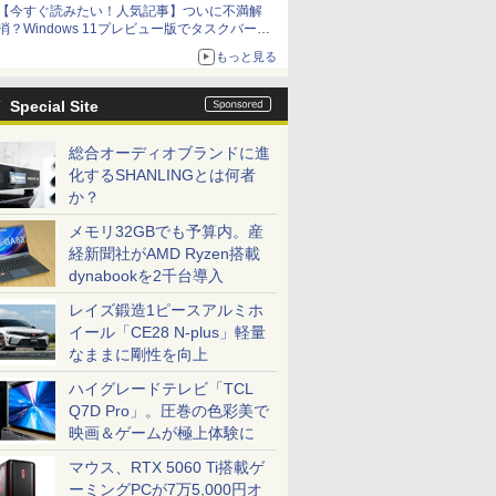
【今すぐ読みたい！人気記事】ついに不満解
消？Windows 11プレビュー版でタスクバーの
配置変更を徹底検証 - PC Watch
もっと見る
Special Site
総合オーディオブランドに進
化するSHANLINGとは何者
か？
メモリ32GBでも予算内。産
経新聞社がAMD Ryzen搭載
dynabookを2千台導入
レイズ鍛造1ピースアルミホ
イール「CE28 N-plus」軽量
なままに剛性を向上
ハイグレードテレビ「TCL
Q7D Pro」。圧巻の色彩美で
映画＆ゲームが極上体験に
マウス、RTX 5060 Ti搭載ゲ
ーミングPCが7万5,000円オ