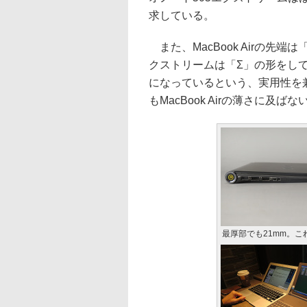
求している。
また、MacBook Airの先
クストリームは「Σ」の形をし
になっているという、実用性を
もMacBook Airの薄さに及
最厚部でも21mm。これ