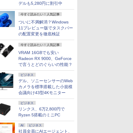
デルも5,280円に割引中
今すぐ読みたい！人気記事
ついに不満解消？Windows
11プレビュー版でタスクバー
の配置変更を徹底検証
今すぐ読みたい！人気記事
VRAM 16GBでも安い
Radeon RX 9000、GeForce
で言うとどのぐらいの性能？
ビジネス
デル、ソニーセンサーのWeb
カメラを標準搭載した小規模
会議向け43型4Kモニター
ビジネス
リンクス、6万2,800円で
Ryzen 5搭載のミニPC
AI
ビジネス
社員全員にAIエージェント、