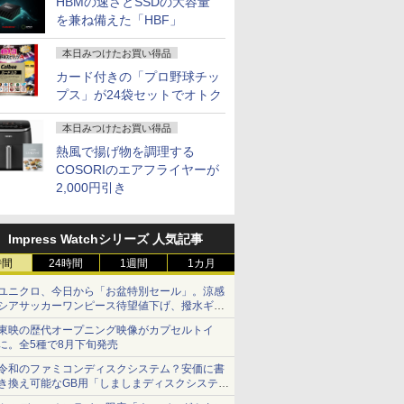
HBMの速さとSSDの大容量
を兼ね備えた「HBF」
本日みつけたお買い得品
カード付きの「プロ野球チッ
プス」が24袋セットでオトク
本日みつけたお買い得品
熱風で揚げ物を調理する
COSORIのエアフライヤーが
2,000円引き
Impress Watchシリーズ 人気記事
時間
24時間
1週間
1カ月
ユニクロ、今日から「お盆特別セール」。涼感
シアサッカーワンピース待望値下げ、撥水ギア
ショーツは1990円に
東映の歴代オープニング映像がカプセルトイ
に。全5種で8月下旬発売
令和のファミコンディスクシステム？安価に書
き換え可能なGB用「しましまディスクシステ
ム」