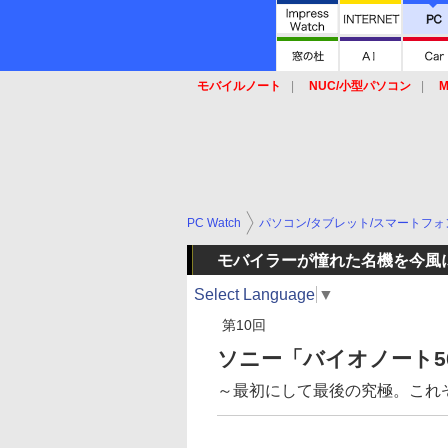
モバイルノート
NUC/小型パソコン
M
SSD
キーボード
マウス
PC Watch
パソコン/タブレット/スマートフォ
モバイラーが憧れた名機を今風
Select Language
▼
第10回
ソニー「バイオノート5
～最初にして最後の究極。これ