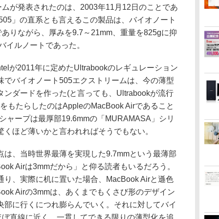
ムが発表されたのは、2003年11月12日のことであ
505」の直系とも言えるこの製品は、バイオノート
ありながら、厚みを9.7～21mm、重量を825gに抑
モバイルノートであった。
lが2011年に定めたUltrabookのレギュレーション
味でバイオノート505エクストリームは、今の薄型
ダードを作った(と言っても、Ultrabookが流行
たらしたのはAppleのMacBook Airであること
ャープは最厚部19.6mmの「MURAMASA」シリ
驚くほど薄いかと言われればそうでもない。
は、当時世界最薄を実現した9.7mmという最薄部
ook Airは3mmだから」と仰る読者もいるだろう。
、実際に机に置いた場合、MacBook Airと遜色
ook Airの3mmは、あくまでもくさび形のデザイン
央部に行くにつれ膨らんでいく。それに対してバイ
はほぼ直線に近く、一貫してできる限りの薄型化を追