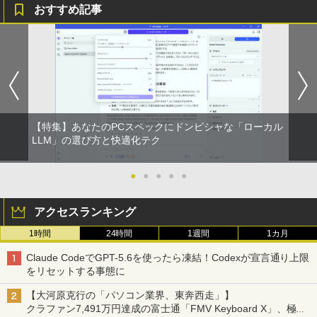
おすすめ記事
￥770
【新品】Windows11 ノートパソコン off
【訳あり品】中古パソコン | NEC | Mate
【BenQ公式店】BenQ ベンキュー GW2
永瀬廉 プレミアムBOX【初回限定版】
1
1
1
1
ice付き 15.6インチワイド液晶 フルHD I
MKM30B-4 | Windows11 | デスクトップ
491 23.8インチ アイケアモニター Full H
（仮） [ 永瀬廉 ]
ntel Pentium GOLD 6500Y メモリ12GB
| 一年保証 | 第8世代 | Core i5 8500 3.0
D/IPS/HDMI/DP/ブルーライト軽減プラ
ONE PIECE モノクロ版 115 (ジャンプコミッ
新品SSD256GB USB3.0 HDMI 日本語配
(〜最大4.1)GHz | MEM:8GB | SSD:256G
ス/フリッカーフリー/ティルト機能/24型/
￥8,800
クスDIGITAL)
列キーボード【NC15】
B(NVMe) | DVD-ROM | 無線LAN:あり |
24インチ相当 PCモニター
Win11Pro64bit
￥594
￥39,800
￥13,896
￥15,000
【特集】あなたのPCスペックにドンピシャな「ローカル
[新品]葬送のフリーレン (1-15巻 最新刊)
LLM」の選び方と快適化テク
2
全巻セット
異世界居酒屋「のぶ」(22) (角川コミックス・
中古｜DELL Alienware Aurora R5｜Cor
Philips｜フィリップス 液晶ディスプレ
2
2
エース)
e i7｜メモリ8GB｜SSD256GB＋HDD1T
中古パソコン | NEC | Mate MRL36L-5 |
イ(27型/IPS/FullHD 1920×1080/120Hz/
●
●
●
●
●
￥8,965
2
B｜最新 Windows 11 Pro｜Office｜Ge
Windows11 | デスクトップ | 一年保証 |
MPRT 1ms) 27E2N2100/11
Force GTX 1070搭載｜ゲーミングPC 中
第9世代 | Core i3 9100 3.6(〜最大4.2)G
￥832
アクセスランキング
古｜デスクトップPC 中古PC｜高性能 グ
Hz | MEM:8GB | SSD:256GB(新品) | DV
￥13,800
ラフィック搭載｜ゲーム 動画編集 画像編
Dマルチ | Win11Pro64bit
1時間
24時間
1週間
1カ月
集 仕事用
公式TOEIC Listening & Reading 問題
3
￥15,000
集 12 [ ETS ]
HUNTER×HUNTER モノクロ版 39 (ジャンプ
Claude CodeでGPT-5.6を使ったら凍結！Codexが宣言通り上限
￥44,999
コミックスDIGITAL)
タイムレコーダー 勤怠管理機 指紋認証・
3
をリセットする事態に
￥3,630
パスワード認証 出勤レコーダー 勤怠レコ
ーダー 電子タイムレコーダー USBデー
￥572
【大河原克行の「パソコン業界、東奔西走」】
送料無料 MouseComputer SL4-B450 単
タ管理 自動集計機能 1000ユーザー対応
3
クラファン7,491万円達成の富士通「FMV Keyboard X」、極限
超得5,000円OFF&P10倍｜CPU第11世代
体 AMD Ryzen 3 3200G Windows11 64
100,000レコード保存 簡単設定 2.8イン
3