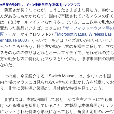
●角度が傾斜し、かつ伸縮自在な本体をもつマウス
前置きが長くなったが、こうしたさまざまな持ち方、動かし
方があるにもかかわらず、国内で市販されているマウスの多く
は、ほぼオールマイティな作りをしている。ここ数年で毛色の
変わった製品といえば、コクヨの
「ザ・フィットマウス＜手の
匠＞」
か、マイクロソフトの
「Microsoft Natural Wireless Las
er Mouse 6000」
くらいで、あとはサイズ違いがせいぜいとい
ったところだろう。持ち方や動かし方の多様性に反して、マウ
スそのものの作りはどれもオールマイティで、それぞれの持ち
方や動かし方に特化したマウスというのは、ほぼ未開拓の領域
なのだ。
その点、今回紹介する「Switch Mouse」は、少なくとも国
内市場のマウスには見られない持ち方と動かし方を想定してお
り、非常に興味深い製品だ。具体的な特徴を見ていこう。
まず1つは、本体が傾斜しており、かつ左右どちらにでも傾
けられる構造を採用していること。本製品は本体底面がナナメ
にカットされた特殊な形状になっており、角度固定用のパーツ