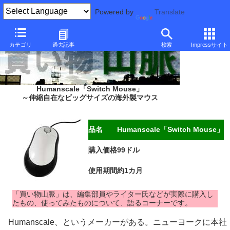
Powered by
Translate
カテゴリ
過去記事
検索
Impressサイト
Humanscale「Switch Mouse」
～伸縮自在なビッグサイズの海外製マウス
品名
Humanscale「Switch Mouse」
購入価格
99ドル
使用期間
約1カ月
「買い物山脈」は、編集部員やライター氏などが実際に購入し
たもの、使ってみたものについて、語るコーナーです。
Humanscale、というメーカーがある。ニューヨークに本社