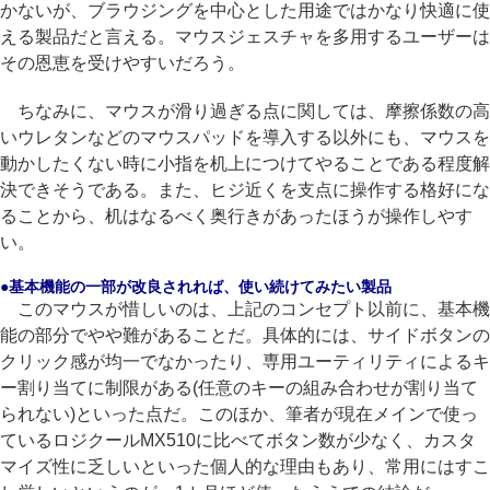
かないが、ブラウジングを中心とした用途ではかなり快適に使
える製品だと言える。マウスジェスチャを多用するユーザーは
その恩恵を受けやすいだろう。
ちなみに、マウスが滑り過ぎる点に関しては、摩擦係数の高
いウレタンなどのマウスパッドを導入する以外にも、マウスを
動かしたくない時に小指を机上につけてやることである程度解
決できそうである。また、ヒジ近くを支点に操作する格好にな
ることから、机はなるべく奥行きがあったほうが操作しやす
い。
●基本機能の一部が改良されれば、使い続けてみたい製品
このマウスが惜しいのは、上記のコンセプト以前に、基本機
能の部分でやや難があることだ。具体的には、サイドボタンの
クリック感が均一でなかったり、専用ユーティリティによるキ
ー割り当てに制限がある(任意のキーの組み合わせが割り当て
られない)といった点だ。このほか、筆者が現在メインで使っ
ているロジクールMX510に比べてボタン数が少なく、カスタ
マイズ性に乏しいといった個人的な理由もあり、常用にはすこ