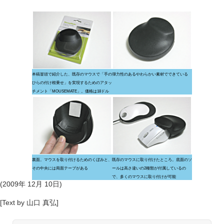
本稿冒頭で紹介した、既存のマウスで「手の
弾力性のあるやわらかい素材でできている
ひらの付け根乗せ」を実現するためのアタッ
チメント「MOUSEMATE」。価格は18ドル
裏面。マウスを取り付けるためのくぼみと、
既存のマウスに取り付けたところ。底面のソ
その中央には両面テープがある
ールは高さ違いの2種類が付属しているの
で、多くのマウスに取り付けが可能
(2009年 12月 10日)
[Text by 山口 真弘]