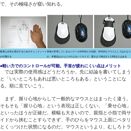
で、その極端さが窺い知れる。
最適な全長を算出するためのチェックシート
筆者が常用しているロジクールMX510との比較。MX510もマウスとしてはかな
が付属する
が、本製品はさらにその上をいくサイズ。最大まで伸ばすと1.5倍ほどはある
●軽い力でのコントロールが可能。手首が疲れにくい点はメリット
では実際の使用感はどうだろうか。先に結論を書いてしまう
と「いいところもあれば悪いところもある」ということにな
る。順に見ていこう。
まず、握り心地からして一般的なマウスとはまったく違う。
そもそも「握り心地」という表現は正しくない。「乗せ心地」
といったほうが正確だ。横幅も大きいので、親指と小指で両サ
イドから挟むことすらできず、手のひらをマウス上面にペタリ
とくっつけた状態になるのだ。マウスというより、むしろトラ