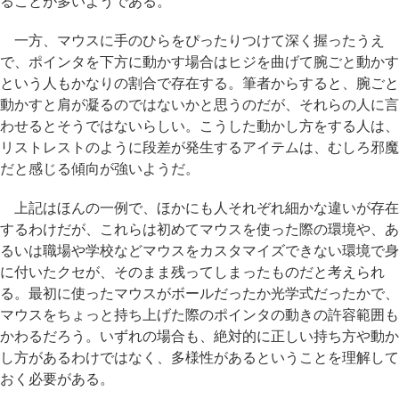
ることが多いようである。
一方、マウスに手のひらをぴったりつけて深く握ったうえ
で、ポインタを下方に動かす場合はヒジを曲げて腕ごと動かす
という人もかなりの割合で存在する。筆者からすると、腕ごと
動かすと肩が凝るのではないかと思うのだが、それらの人に言
わせるとそうではないらしい。こうした動かし方をする人は、
リストレストのように段差が発生するアイテムは、むしろ邪魔
だと感じる傾向が強いようだ。
上記はほんの一例で、ほかにも人それぞれ細かな違いが存在
するわけだが、これらは初めてマウスを使った際の環境や、あ
るいは職場や学校などマウスをカスタマイズできない環境で身
に付いたクセが、そのまま残ってしまったものだと考えられ
る。最初に使ったマウスがボールだったか光学式だったかで、
マウスをちょっと持ち上げた際のポインタの動きの許容範囲も
かわるだろう。いずれの場合も、絶対的に正しい持ち方や動か
し方があるわけではなく、多様性があるということを理解して
おく必要がある。