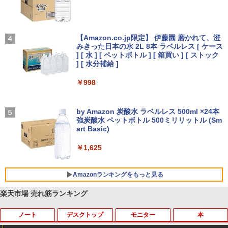
【2026年アップグレード版】AOKIMI ワイヤ
見知らぬ糸
レスイヤホン bluetooth イヤホン V12 小型
【Amazon.co.jp限定】 伊藤園 磨かれて、澄
軽量 ブルートゥースHi-Fi 最大36時間再生 ぶ
みきった日本の水 2L 8本 ラベルレス [ ケース
￥250
るーとゅーす コードレス ENCノイズキャン
] [ 水 ] [ ペットボトル ] [ 箱買い ] [ ストック
セリング 自動ペアリング Type-C充電 マイク
] [ 水分補給 ]
付き 防水 タッチ式音量調整 スポーツ/通勤/通
学/WEB会議(ホワイト)
￥998
On My Road (Stadium ver.)
￥1,964
by Amazon 炭酸水 ラベルレス 500ml ×24本
￥250
強炭酸水 ペットボトル 500ミリリットル (Sm
Xiaomi シャオミ REDMI Buds 8 Lite ワイヤ
art Basic)
レスイヤホン Bluetooth 5.4 ノイズキャンセ
リング ANC 36時間再生
￥1,625
￥3,480
Amazonランキングをもっと見る
楽天市場 売れ筋ランキング
ノート
デスクトップ
モニター
本
薬屋のひとりごと 17巻 (デジタル版ビッグガ
ンガンコミックス)