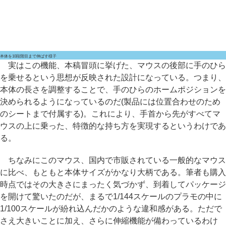
本体を10段階目まで伸ばす様子
実はこの機能、本稿冒頭に挙げた、マウスの後部に手のひら
を乗せるという思想が反映された設計になっている。つまり、
本体の長さを調整することで、手のひらのホームポジションを
決められるようになっているのだ(製品には位置合わせのため
のシートまで付属する)。これにより、手首から先がすべてマ
ウスの上に乗った、特徴的な持ち方を実現するというわけであ
る。
ちなみにこのマウス、国内で市販されている一般的なマウス
に比べ、もともと本体サイズがかなり大柄である。筆者も購入
時点ではその大きさにまったく気づかず、到着してパッケージ
を開けて驚いたのだが、まるで1/144スケールのプラモの中に
1/100スケールが紛れ込んだかのような違和感がある。ただで
さえ大きいことに加え、さらに伸縮機能が備わっているわけ