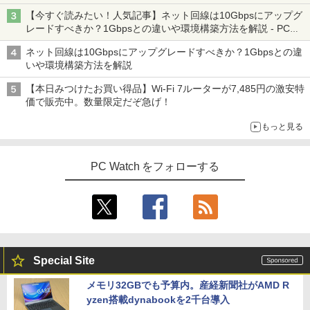
の静音化を追求
｜NEC VM-9｜最大180日保証｜中古ノー
bit HDMI メモリー8GB 高速SSD256GB
チLCDスクリーン PSE認証済
【今すぐ読みたい！人気記事】ネット回線は10Gbpsにアップグ
トパソコン Windows11 office付き｜Co
M.2-SATA +HDD1TB DVDマルチ 中古デ
WORLD SEIKYO vol.8 [ 聖教新聞社 ]
4
スーパーの裏でヤニ吸うふたり 9巻 (デジタル
レードすべきか？1Gbpsとの違いや環境構築方法を解説 - PC
re i5 第11世代｜メモリ最大16GB SSD25
スクトップパソコン 中古 パソコン【30
￥14,880
版ビッグガンガンコミックス)
Watch
6GB｜Microsoft office2019搭載｜13.3
日保証】1235602
￥300
ネット回線は10Gbpsにアップグレードすべきか？1Gbpsとの違
インチ｜Webカメラ搭載｜ノートパソコ
￥810
いや環境構築方法を解説
ン｜中古パソコン｜パソコン｜中古ノー
￥19,800
トPC
レノボジャパン Lenovo L24-4C モニ
4
【本日みつけたお買い得品】Wi-Fi 7ルーターが7,485円の激安特
ター ［23.8型 / フルHD(1920×1080) / ワ
価で販売中。数量限定だぞ急げ！
￥45,800
イド / 144Hz］ クラウドグレー 67DDK
方舟 （講談社文庫） [ 夕木 春央 ]
中古パソコン | Lenovo | ThinkCentre M
AC6JP
5
4
もっと見る
720s Small | Windows11 | デスクトップ
| 一年保証 | 第8世代 | Core i5 8400 2.8
￥913
￥15,180
【期間限定！エントリーで最大10倍】【
(〜最大4.0)GHz | MEM:8GB | SSD:512G
4
2025年 年間出荷数 No.2 ノートPC 2026
B(新品) | DVDマルチ | Win11Pro64bit
PC Watch をフォローする
年 爆進中！】整備済み ノートパソコン 1
3.3型 Windows11 Core i5 大容量 SSD 5
￥22,980
Yoothi 互換品 14.0インチ Lenovo Yoga
5
12GB 16GB メモリ Wi-Fi 無線LAN Web
7-14ITL5 82BH 対応 FullHD 1920x1080
カメラ HP 最高峰 EliteBook 830 G5 中
IPS LED LCD ディスプレイ タッチスク
古パソコン 安心サポート 初期設定済み
リーン タッチ機能付き液晶パネル 修理交
ミニPC Dell HP Lenovo 高速CPU 第8世
換用液晶タッチパネル ベゼル付き
5
￥51,800
代 Corei3/i5-8500T メモリ最大16GB SS
Special Site
D1TB 二画面デュアル アウトレット オフ
￥15,500
ィス付き 最新MSOffice2024可 Win11Pr
メモリ32GBでも予算内。産経新聞社がAMD R
o 中古パソコンデスクトップパソコン ミ
yzen搭載dynabookを2千台導入
フルHD 14.0型 DELL Latitude 7410 Cor
ニPC デル 中古パソコンデスクトップPC
5