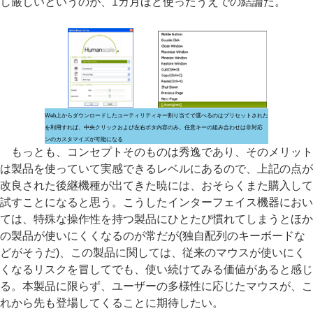
し厳しいというのが、1カ月ほど使ったうえでの結論だ。
Web上からダウンロードしたユーティリティ
キー割り当てで選べるのはプリセットされた
を利用すれば、中央クリックおよび左右ボタ
内容のみ。任意キーの組み合わせは非対応
ンのカスタマイズが可能になる
もっとも、コンセプトそのものは秀逸であり、そのメリット
は製品を使っていて実感できるレベルにあるので、上記の点が
改良された後継機種が出てきた暁には、おそらくまた購入して
試すことになると思う。こうしたインターフェイス機器におい
ては、特殊な操作性を持つ製品にひとたび慣れてしまうとほか
の製品が使いにくくなるのが常だが(独自配列のキーボードな
どがそうだ)、この製品に関しては、従来のマウスが使いにく
くなるリスクを冒してでも、使い続けてみる価値があると感じ
る。本製品に限らず、ユーザーの多様性に応じたマウスが、こ
れから先も登場してくることに期待したい。