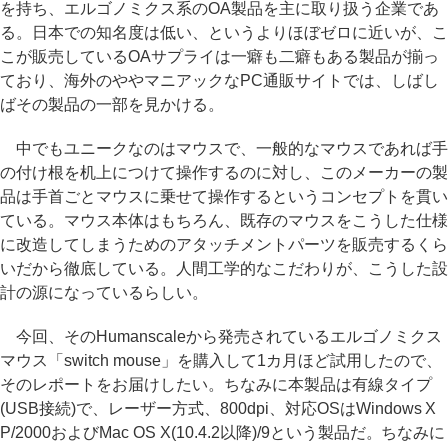
を持ち、エルゴノミクス系のOA製品を主に取り扱う企業であ
る。日本での知名度は低い、というよりほぼゼロに近いが、こ
こが販売しているOAサプライは一癖も二癖もある製品が揃っ
ており、海外のややマニアックなPC通販サイトでは、しばし
ばその製品の一部を見かける。
中でもユニークなのはマウスで、一般的なマウスであれば手
の付け根を机上につけて操作するのに対し、このメーカーの製
品は手首ごとマウスに乗せて操作するというコンセプトを貫い
ている。マウス本体はもちろん、既存のマウスをこうした仕様
に改造してしまうためのアタッチメントパーツを販売するくら
いだから徹底している。人間工学的なこだわりが、こうした設
計の源になっているらしい。
今回、そのHumanscaleから発売されているエルゴノミクス
マウス「switch mouse」を購入して1カ月ほど試用したので、
そのレポートをお届けしたい。ちなみに本製品は有線タイプ
(USB接続)で、レーザー方式、800dpi、対応OSはWindows X
P/2000およびMac OS X(10.4.2以降)/9という製品だ。ちなみに