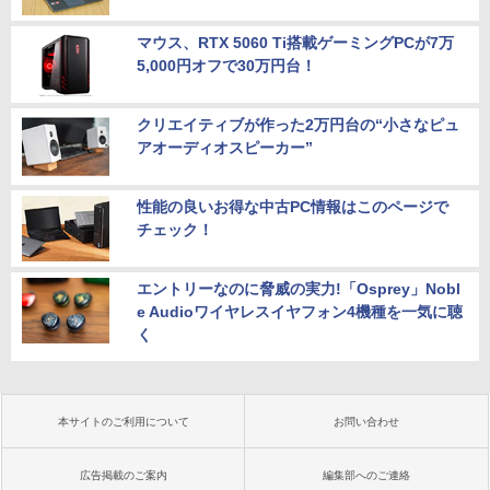
e i7 10610U メモリ16G M.2SSD256G W
i-Fi6 Webカメラ USBType-C Windows
￥18,888
11【中古】
マウス、RTX 5060 Ti搭載ゲーミングPCが7万
5,000円オフで30万円台！
￥49,800
クリエイティブが作った2万円台の“小さなピュ
アオーディオスピーカー”
性能の良いお得な中古PC情報はこのページで
チェック！
エントリーなのに脅威の実力!「Osprey」Nobl
e Audioワイヤレスイヤフォン4機種を一気に聴
く
本サイトのご利用について
お問い合わせ
広告掲載のご案内
編集部へのご連絡