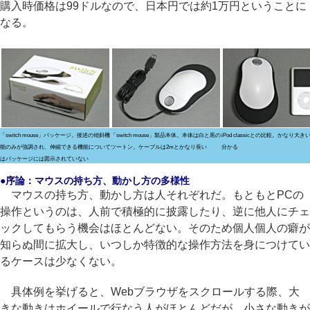
購入時価格は99ドルなので、日本円では約1万円ということに
なる。
「switch mouse」パッケージ。後述の傾斜機
「switch mouse」製品本体。本体は白と黒の
iPod classicとの比較。かなり大
能のみが強調され、伸縮できる機能について
ツートン。ケーブルは2mとかなり長い
分かる
はパッケージには図示されていない
●序論：マウスの持ち方、動かし方の多様性
マウスの持ち方、動かし方は人それぞれだ。もともとPCの
操作というのは、人前で積極的に披露したり、逆に他人にチェ
ックしてもらう機会はほとんどない。そのため個人個人の癖が
知らぬ間に拡大し、いつしか特徴的な操作方法を身につけてい
るケースは少なくない。
具体例を挙げると、Webブラウザをスクロールする際、大
きな動きはホイールで行なう人がほとんどだが、小さな動きが