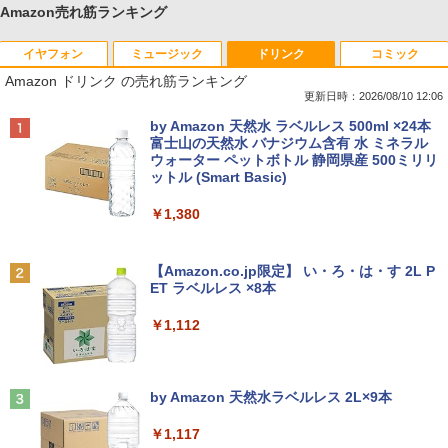
Amazon売れ筋ランキング
イヤフォン
ミュージック
ドリンク
コミック
Amazon ドリンク の売れ筋ランキング
更新日時：2026/08/10 12:06
Anker Soundcore P40i オフホワイト
BRUCE WAYNE feat. Flo Milli, ATL Jacob
by Amazon 天然水 ラベルレス 500ml ×24本
[Explicit]
富士山の天然水 バナジウム含有 水 ミネラル
ウォーター ペットボトル 静岡県産 500ミリリ
￥7,990
ットル (Smart Basic)
￥250
￥1,380
Anker Soundcore P31i ブラック
BRUCE WAYNE feat. Flo Milli, ATL Jacob
[Explicit]
【Amazon.co.jp限定】 い・ろ・は・す 2L P
ET ラベルレス ×8本
￥5,990
￥250
￥1,112
Anker Soundcore Liberty 5 ミッドナイトブ
On My Road (Stadium ver.)
ラック
by Amazon 天然水ラベルレス 2L×9本
￥250
￥14,990
￥1,117