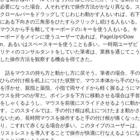
必要になった場合、人それぞれで操作方法がかなり異なる。ス
クロールバーをドラッグしてじわじわ動かす人もいれば、右下
にある下向きの三角形をひたすらクリックし続ける人もいる。
マウスから手を離してキーボードの↓キーを使う人もいる。キ
ーボードをメインに使うユーザーであれば、PageUpやDow
n、あるいはスペースキーを使うことも多い。一時期ユーザビ
リティのコンサルタントをしていた筆者は、業務を通じてこう
した操作方法を観察する機会を得てきた。
話をマウスの持ち方と動かし方に戻そう。筆者の場合、手の
ひらの付け根を机上につけた状態で、マウス本体から手のひら
を浮かせ、親指と薬指、小指で両サイドから軽く握るようにマ
ウスを持つのが常だ。ポインタを下方に移動させる場合は手首
をしゃくるようし、マウスを前後にスライドさせるように動か
す。このスタイルでは、手の付け根は机上につけたまま動かさ
ないため、長時間マウスを操作すると手の付け根が痛くなった
り、こすれて赤くなる場合が多い。このタイプのユーザーは、
リストレストを導入することで操作が快適に行なえるようにな