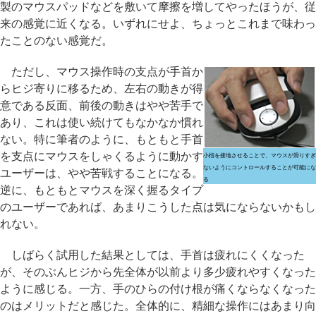
製のマウスパッドなどを敷いて摩擦を増してやったほうが、従
来の感覚に近くなる。いずれにせよ、ちょっとこれまで味わっ
たことのない感覚だ。
ただし、マウス操作時の支点が手首か
らヒジ寄りに移るため、左右の動きが得
意である反面、前後の動きはやや苦手で
あり、これは使い続けてもなかなか慣れ
ない。特に筆者のように、もともと手首
を支点にマウスをしゃくるように動かす
小指を接地させることで、マウスが滑りすぎ
ないようにコントロールすることが可能にな
ユーザーは、やや苦戦することになる。
る
逆に、もともとマウスを深く握るタイプ
のユーザーであれば、あまりこうした点は気にならないかもし
れない。
しばらく試用した結果としては、手首は疲れにくくなった
が、そのぶんヒジから先全体が以前より多少疲れやすくなった
ように感じる。一方、手のひらの付け根が痛くならなくなった
のはメリットだと感じた。全体的に、精細な操作にはあまり向