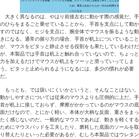
ンティングデバイスを装備。クリックも可能
備。レイアウト的には親指で押すことになる
ため、事実上左右どちらか一方のみ利用する
ことになる
大きく異なるのは、やはり前後左右に動かす際の感覚だ。手
のひらをまるごと乗せていることから、手首を支点にして動か
すのではなく、ヒジを支点に、腕全体でマウスを振るような動
きになる。通常の握り方の場合、手首が机上についていること
が、マウスをピタッと静止させる役割をも果たしているわけだ
が、本製品では手首は机上と触れ合っていないので、ちょっと
力を加えるだけでマウスが机上をツーッと滑っていってしま
う。ピタッと止められるようになるには、多少の慣れが必要
だ。
もっとも、では扱いにくいかというと、そんなことはない。
動かしやすさについては従来のマウスよりも圧倒的に上だ。手
首が机上に接しておらず、摩擦がかかっているのがマウスの底
面だけなので、とにかく軽い。本体が大柄な反面、重さをまっ
たく感じないのだ。一般的なマウスであれば、動きを軽くする
ためにマウスパッドを工夫したり、磨耗した底面のソールを取
り替えたりといった必要があるが、むしろ本製品ではウレタン