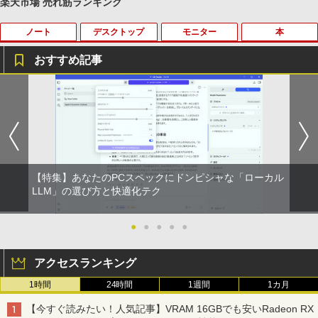
楽天市場 売れ筋ランキング
ノート
デスクトップ
モニター
本
薬屋のひとりごと 17巻 (デジタル版ビッグガ
ンガンコミックス)
おすすめ記事
￥770
【期間限定破格金額！】新生活 新古品 W
【マラソンセール期間中ポイント5倍】中
BARFOUT! SPECIAL EDITION EARLY
1
1
1
in11搭載 パソコンノートパソコンoffice
古モニター 19インチ スクエア SXGA 12
AUTUMN 2026 / TIME TRAVEL 岩本 照
付き 初心者向けノートPC 初期設定済 1
80x1024 IPSパネル ノングレア DELL P1
（Snow Man） [ ブラウンズブックス ]
異世界居酒屋「のぶ」(22) (角川コミックス・
5.6型 インテル高速CPU ランダムで発送
917S HDMI DisplayPort VGA USBハブ
エース)
メモリ4GB～ 高速SSD1TB 最大 フルHD
搭載 動作確認済み 30日保証 送料無料
￥1,870
Webカメラ zoom 軽量薄型 無線 型番更
新で在庫処分
￥832
￥6,980
【特集】あなたのPCスペックにドンピシャな「ローカル
￥12,980
2026年度版 英検準2級 過去6回全問題集
LLM」の選び方と快適化テク
2
[ 旺文社 ]
ONE PIECE モノクロ版 115 (ジャンプコミッ
【期間限定10%OFFクーポン 8/12 10時
2
クスDIGITAL)
まで】 ゲーミングモニター 24.5インチ F
●
●
●
●
●
￥1,870
Panasonic Let's note CF-SZ6/12.1型F
HD 240Hz 1ms Fast IPSパネル HDMI2.0
2
HD / 第7世代 Core i3-7100U /中古ノート
×1 DP1.4×1 Adaptive Sync対応 フリッ
￥594
アクセスランキング
パソコン win11 office付・整備済み品・
カーフリー ブルーライトカット モニター
メモリ8GB / 高速SSD搭載 / Webカメラ /
ディスプレイ MAXZEN MGM25IC04-F2
1時間
24時間
1週間
1カ月
HDMI・VGA / WiFi / 超軽量モバイルノー
40
【全巻】 ドラフトキング 1-25巻セット
3
ト ・初期設定不要
HUNTER×HUNTER モノクロ版 39 (ジャンプ
（ヤングジャンプコミックス） [ クロマ
【今すぐ読みたい！人気記事】VRAM 16GBでも安いRadeon RX
￥12,980
コミックスDIGITAL)
ツ テツロウ ]