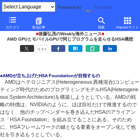
Powered by
Translate
PC Watch
イベント
その他
AFDS 2012
カテゴリ
過去記事
検索
Impressサイト
■
後藤弘茂のWeekly海外ニュース
■
AMD GPUとモバイルGPUで同じプログラムを走らせるHSA構想
リスト
●AMDが立ち上げたHSA Foundationが目指すもの
AMDはヘテロジニアス(Heterogeneous:異種混合)コンピュー
ティング時代のためのプログラミングモデルHSA(Heterogene
ous System Architecture)を構築しようとしている。AMDの戦
略の特徴は、NVIDIAのように、ほぼ自社だけで推進するので
はなく、他のチップベンダーを巻き込んだHSAのアライアン
ス「HSA Foundation」を組み立てることにある。そのため
に、HSAフレームワークの鍵となる要素をオープン化して他
社を引き込もうとしている。