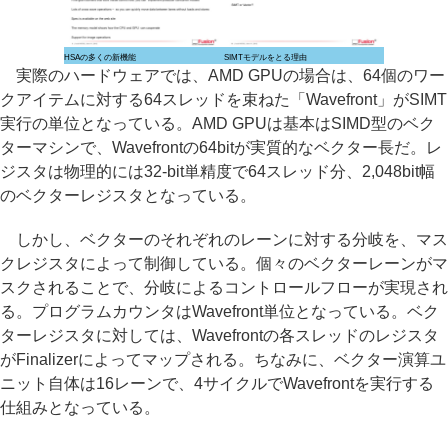
HSAの多くの新機能
SIMTモデルをとる理由
実際のハードウェアでは、AMD GPUの場合は、64個のワー
クアイテムに対する64スレッドを束ねた「Wavefront」がSIMT
実行の単位となっている。AMD GPUは基本はSIMD型のベク
ターマシンで、Wavefrontの64bitが実質的なベクター長だ。レ
ジスタは物理的には32-bit単精度で64スレッド分、2,048bit幅
のベクターレジスタとなっている。
しかし、ベクターのそれぞれのレーンに対する分岐を、マス
クレジスタによって制御している。個々のベクターレーンがマ
スクされることで、分岐によるコントロールフローが実現され
る。プログラムカウンタはWavefront単位となっている。ベク
ターレジスタに対しては、Wavefrontの各スレッドのレジスタ
がFinalizerによってマップされる。ちなみに、ベクター演算ユ
ニット自体は16レーンで、4サイクルでWavefrontを実行する
仕組みとなっている。