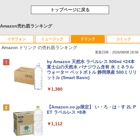
トップページに戻る
Amazon売れ筋ランキング
イヤフォン
ミュージック
ドリンク
コミック
Amazon ドリンク の売れ筋ランキング
更新日時：2026/08/08 18:06
Anker Soundcore P40i オフホワイト
BRUCE WAYNE feat. Flo Milli, ATL Jacob
by Amazon 天然水 ラベルレス 500ml ×24本
[Explicit]
富士山の天然水 バナジウム含有 水 ミネラル
ウォーター ペットボトル 静岡県産 500ミリリ
￥7,990
ットル (Smart Basic)
￥250
￥1,380
Anker Soundcore P31i ブラック
BRUCE WAYNE feat. Flo Milli, ATL Jacob
[Explicit]
【Amazon.co.jp限定】 い・ろ・は・す 2L P
ET ラベルレス ×8本
￥5,990
￥250
￥1,112