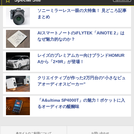
￥22,480
￥16,300
ソニーミラーレス一眼の大特集！ 見どころ記事
まとめ
LTE対応 中古美品 / タッチ 10.5インチ M
5
icrosoft Surface GO2 Model.1927 フル
HD対応WUXGA/ 第8世代CoreM3-8100
AIスマートノートのiFLYTEK「AINOTE 2」は
Y/ 8GB/ 爆速NVMe 128GB-SSD/ カメラ/
なぜ魅力的なのか？
Wi-Fi6/ Office付きWindows11/ Win11
中古ノートパソコン 中古パソコン 中古P
C タブレット 税込送料無料 即日発送
レイズのプレミアムカー向けブランドHOMUR
Aから「2×9R」が登場！
￥20,990
クリエイティブが作った2万円台の“小さなピュ
アオーディオスピーカー”
「A&ultima SP4000T」の魅力！ポケットに入
るオーディオの醍醐味
本サイトのご利用について
お問い合わせ