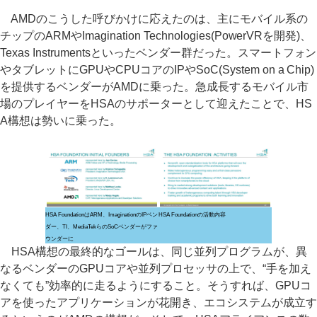
AMDのこうした呼びかけに応えたのは、主にモバイル系の
チップのARMやImagination Technologies(PowerVRを開発)、
Texas Instrumentsといったベンダー群だった。スマートフォン
やタブレットにGPUやCPUコアのIPやSoC(System on a Chip)
を提供するベンダーがAMDに乗った。急成長するモバイル市
場のプレイヤーをHSAのサポーターとして迎えたことで、HS
A構想は勢いに乗った。
HSA FoundationはARM、ImaginationのIPベン
HSA Foundationの活動内容
ダー、TI、MediaTekらのSoCベンダーがファ
ウンダーに
HSA構想の最終的なゴールは、同じ並列プログラムが、異
なるベンダーのGPUコアや並列プロセッサの上で、“手を加え
なくても”効率的に走るようにすること。そうすれば、GPUコ
アを使ったアプリケーションが花開き、エコシステムが成立す