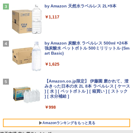
Anker Soundcore Liberty 5 ミッドナイトブ
On My Road (Stadium ver.)
ラック
by Amazon 天然水ラベルレス 2L×9本
￥250
￥14,990
￥1,117
【2026年アップグレード版】AOKIMI ワイヤ
On My Road (Stadium ver.)
レスイヤホン bluetooth イヤホン V12 小型
by Amazon 炭酸水 ラベルレス 500ml ×24本
軽量 ブルートゥースHi-Fi 最大36時間再生 ぶ
強炭酸水 ペットボトル 500ミリリットル (Sm
￥250
るーとゅーす コードレス ENCノイズキャン
art Basic)
セリング 自動ペアリング Type-C充電 マイク
付き 防水 タッチ式音量調整 スポーツ/通勤/通
￥1,625
学/WEB会議(ホワイト)
BUGS LIFE
￥1,964
【Amazon.co.jp限定】 伊藤園 磨かれて、澄
みきった日本の水 2L 8本 ラベルレス [ ケース
￥250
] [ 水 ] [ ペットボトル ] [ 箱買い ] [ ストック
Xiaomi シャオミ REDMI Buds 8 Lite ワイヤ
] [ 水分補給 ]
レスイヤホン Bluetooth 5.4 ノイズキャンセ
リング ANC 36時間再生
￥998
￥3,480
Amazonランキングをもっと見る