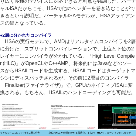
り広く多種のデバイスに対応できると利点を強調した。バーチ
ャルISAだからこそ、HSAで他のベンダーを巻き込むことがで
きるという説明だ。バーチャルISAモデルが、HSAアライアン
スの鍵となっている。
●2層に分かれたコンパイラ
HSAの実行モデルで、AMDはリアルタイムコンパイラを2層
に分けた。スプリットコンパイレーションで、上位と下位の2
レイヤーにコンパイラが分かれている。「High Level Compile
r (HLC)」がOpenCLやC++AMP、将来的にはJavaなどのソー
スからHSAILコードを生成する。HSAILコードはターゲットマ
シンにディスパッチされるが、その前に2層目のコンパイラ
「Finalizer(ファイナライザ)」で、GPUのネイティブISAに変
換される。もちろん、HSAILのハンドコーディングも可能だ。
リアルタイムコンパイラを2層に分割
上位のHLCが時間のかかる最適化、下位の
HSAソリューションのスタック