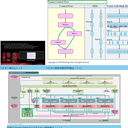
ベクターALUユニット
ベクター条件分岐(PDF版は
こちら
)
GCN Compute Unitのアーキテクチャ(PDF版は
こちら
)