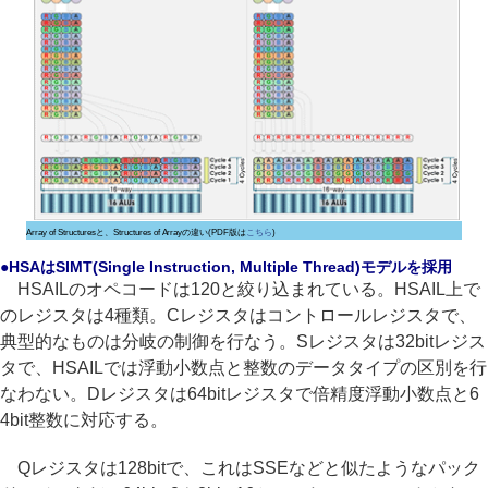
Array of Structuresと、Structures of Arrayの違い(PDF版は
こちら
)
●HSAはSIMT(Single Instruction, Multiple Thread)モデルを採用
HSAILのオペコードは120と絞り込まれている。HSAIL上で
のレジスタは4種類。Cレジスタはコントロールレジスタで、
典型的なものは分岐の制御を行なう。Sレジスタは32bitレジス
タで、HSAILでは浮動小数点と整数のデータタイプの区別を行
なわない。Dレジスタは64bitレジスタで倍精度浮動小数点と6
4bit整数に対応する。
Qレジスタは128bitで、これはSSEなどと似たようなパック