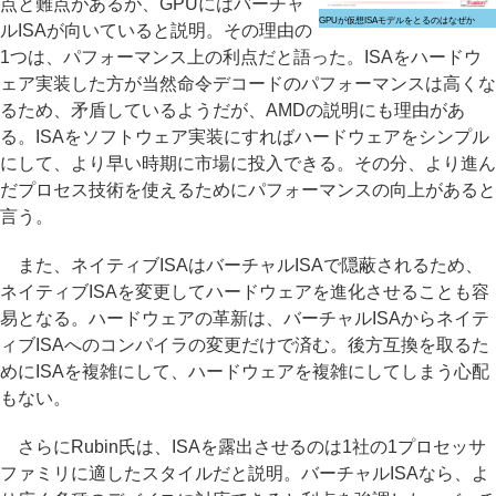
点と難点があるが、GPUにはバーチャ
GPUが仮想ISAモデルをとるのはなぜか
ルISAが向いていると説明。その理由の
1つは、パフォーマンス上の利点だと語った。ISAをハードウ
ェア実装した方が当然命令デコードのパフォーマンスは高くな
るため、矛盾しているようだが、AMDの説明にも理由があ
る。ISAをソフトウェア実装にすればハードウェアをシンプル
にして、より早い時期に市場に投入できる。その分、より進ん
だプロセス技術を使えるためにパフォーマンスの向上があると
言う。
また、ネイティブISAはバーチャルISAで隠蔽されるため、
ネイティブISAを変更してハードウェアを進化させることも容
易となる。ハードウェアの革新は、バーチャルISAからネイテ
ィブISAへのコンパイラの変更だけで済む。後方互換を取るた
めにISAを複雑にして、ハードウェアを複雑にしてしまう心配
もない。
さらにRubin氏は、ISAを露出させるのは1社の1プロセッサ
ファミリに適したスタイルだと説明。バーチャルISAなら、よ