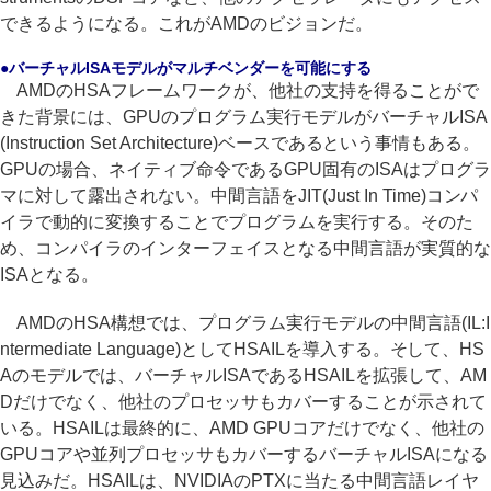
できるようになる。これがAMDのビジョンだ。
●バーチャルISAモデルがマルチベンダーを可能にする
AMDのHSAフレームワークが、他社の支持を得ることがで
きた背景には、GPUのプログラム実行モデルがバーチャルISA
(Instruction Set Architecture)ベースであるという事情もある。
GPUの場合、ネイティブ命令であるGPU固有のISAはプログラ
マに対して露出されない。中間言語をJIT(Just In Time)コンパ
イラで動的に変換することでプログラムを実行する。そのた
め、コンパイラのインターフェイスとなる中間言語が実質的な
ISAとなる。
AMDのHSA構想では、プログラム実行モデルの中間言語(IL:I
ntermediate Language)としてHSAILを導入する。そして、HS
Aのモデルでは、バーチャルISAであるHSAILを拡張して、AM
Dだけでなく、他社のプロセッサもカバーすることが示されて
いる。HSAILは最終的に、AMD GPUコアだけでなく、他社の
GPUコアや並列プロセッサもカバーするバーチャルISAになる
見込みだ。HSAILは、NVIDIAのPTXに当たる中間言語レイヤ