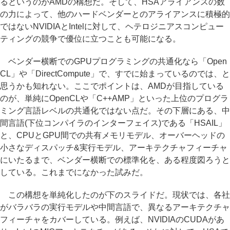
るというのがAMDの構想だ。そして、HSAアライアンスの数
の力によって、他のハードベンダーとのアライアンスに積極的
ではないNVIDIAとIntelに対して、ヘテロジニアスコンピュー
ティングの競争で優位に立つことも可能になる。
ベンダー横断でのGPUプログラミングの共通化なら「Open
CL」や「DirectCompute」で、すでに始まっているのでは、と
思うかも知れない。ここでポイントは、AMDが目指している
のが、単純にOpenCLや「C++AMP」といった上位のプログラ
ミング言語レベルの共通化ではない点だ。その下層にある、中
間言語(下位コンパイラのインターフェイス)である「HSAIL」
と、CPUとGPU間での共有メモリモデル、オーバーヘッドの
小さなディスパッチ&実行モデル、アーキテクチャフィーチャ
にいたるまで、ベンダー横断での標準化を、ある程度図ろうと
している。これまでになかった試みだ。
この構想を単純化したのが下のスライドだ。現状では、各社
がバラバラの実行モデルや中間言語で、異なるアーキテクチャ
フィーチャをカバーしている。例えば、NVIDIAのCUDAがあ