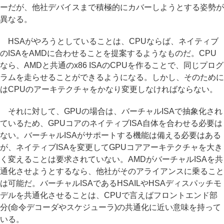
ーだが、他社デバイスまで積極的にカバーしようとする姿勢が
異なる。
HSAがやろうとしていることは、CPUならば、ネイティブ
のISAをAMDに合わせることを提案するようなものだ。CPU
なら、AMDと共通のx86 ISAのCPUを作ることで、同じプログ
ラムを走らせることができるようになる。しかし、そのために
はCPUのアーキテクチャをかなり変更しなければならない。
それに対して、GPUの場合は、バーチャルISAで抽象化され
ているため、GPUコアのネイティブISA自体を合わせる必要は
ない。バーチャルISAがサポートする機能は備える必要はある
が、ネイティブISAを変更してGPUコアアーキテクチャを大き
く変えることは要求されていない。AMDがバーチャルISAを共
通化させようとするなら、他社がそのアライアンスに乗ること
は可能だ。バーチャルISAであるHSAILやHSAディスパッチモ
デルを共通化させることは、CPUで言えばフロントエンド部
分(命令デコーダやスケジューラ)の共通化に近い意味を持って
いる。