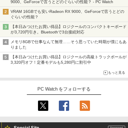
9000、GeForceで言うとどのぐらいの性能？ - PC Watch
￥14,800
￥572
￥17,666
VRAM 16GBでも安いRadeon RX 9000、GeForceで言うとどの
ぐらいの性能？
Yoothi 互換品 液晶 15.6インチ NE156F
3
【全品最大2500円OFFクーポン】【贅沢
HM-NX3 NE156FHM-NX5 対応 144Hz 4
3
【本日みつけたお買い得品】ロジクールのコンパクトキーボード
な性能を手の届く価格でCorei5 CPU+Off
0ピン 1920x1080 FullHD IPS LED LCD
スーパーの裏でヤニ吸うふたり 9巻 (デジタル
【全巻】 ワンパンマン 1-37巻セット
4
が3,720円引き。Bluetoothで3台接続対応
ice2019 H&B】 富士通 LIFEBOOK A577
液晶ディスプレイ 修理交換用液晶パネル
版ビッグガンガンコミックス)
（ジャンプコミックス） [ ONE ]
第7世代 Core i5 メモリ 4GB/8GB/16GB
メモリ8GBで仕事なんて無理……そう思っていた時期が僕にもあ
SSD128GB/256GB/512GB/1TB DVD テ
￥11,800
￥810
￥18,876
りました
ンキー Windows11 中古 PC 中古ノート
PC中古ノートパソコン 中古パソコン 15.
【本日みつけたお買い得品】ロジクールの高級トラックボールが
6インチ
3,320円オフ！定番モデルも5,280円に割引中
IOデータ 3辺フレームレス＆広視野角A
4
￥14,800
DSパネル液晶ディスプレイ ［23.8型 /フ
信じていた仲間達にダンジョン奥地で殺
5
もっと見る
ルHD(1920×1080) /ワイド］ ブラック
されかけたがギフト『無限ガチャ』でレ
KH-A241DB
ベル9999の仲間達を手に入れて元パーテ
ィーメンバーと世界に復讐＆『ざま
月間ベストプライス 中古ノートパソコン
PC Watch をフォローする
￥15,980
ぁ！』します！【電子書籍】
4
第10世代 Core i3 Windows11 メモリ8G
B 高速SSD256GB 15.6インチ 事務作業
￥792
に最適 無線LAN Wi-Fi搭載 Bluetooth対
応 Webカメラ内蔵 ZOOM対応 富士通 A
BenQ 27型液晶ディスプレイ アイケアG
5
5510/DX 初期設定済 すぐ使える 90日保
Wシリーズ ブラック GW2791 [GW2791]
証 送料無料
【RNH】
Special Site