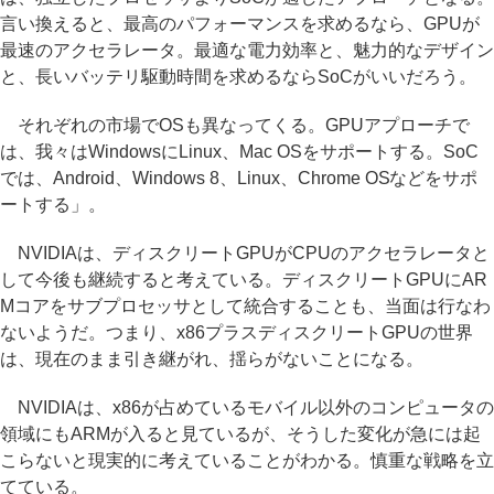
言い換えると、最高のパフォーマンスを求めるなら、GPUが
最速のアクセラレータ。最適な電力効率と、魅力的なデザイン
と、長いバッテリ駆動時間を求めるならSoCがいいだろう。
それぞれの市場でOSも異なってくる。GPUアプローチで
は、我々はWindowsにLinux、Mac OSをサポートする。SoC
では、Android、Windows 8、Linux、Chrome OSなどをサポ
ートする」。
NVIDIAは、ディスクリートGPUがCPUのアクセラレータと
して今後も継続すると考えている。ディスクリートGPUにAR
Mコアをサブプロセッサとして統合することも、当面は行なわ
ないようだ。つまり、x86プラスディスクリートGPUの世界
は、現在のまま引き継がれ、揺らがないことになる。
NVIDIAは、x86が占めているモバイル以外のコンピュータの
領域にもARMが入ると見ているが、そうした変化が急には起
こらないと現実的に考えていることがわかる。慎重な戦略を立
てている。