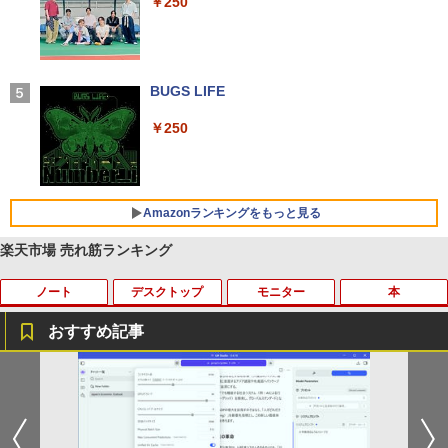
￥250
るーとゅーす コードレス ENCノイズキャン
セリング 自動ペアリング Type-C充電 マイク
付き 防水 タッチ式音量調整 スポーツ/通勤/通
学/WEB会議(ホワイト)
BUGS LIFE
￥1,964
￥250
Xiaomi シャオミ REDMI Buds 8 Lite ワイヤ
レスイヤホン Bluetooth 5.4 ノイズキャンセ
リング ANC 36時間再生
Amazonランキングをもっと見る
￥2,980
楽天市場 売れ筋ランキング
ノート
デスクトップ
モニター
本
【Amazon.co.jp限定】 い・ろ・は・す 2L P
薬屋のひとりごと 17巻 (デジタル版ビッグガ
ET ラベルレス ×8本
ンガンコミックス)
おすすめ記事
￥1,112
￥770
■新品■富士通 FMV LIFEBOOK U9312 U
DELL Vostro 3670 単体 Windows11 64
IODATA 液晶モニター LCD-MF224EDW
鹿楓堂よついろ日和 23巻 【電子書籍】
1
1
1
1
9312X U9311 U9311X U9310 U9310X U
bit HDMI Core i5 8400 メモリー8GB 高
21.5インチワイド ホワイト LCD LEDバ
[ 清水ユウ ]
939 U939X U938 U937 UH90修理交換用
速SSD256GB M.2-NVMe +HDD1TB 無線
ックライト フルHD（1920x1080） 16:9
by Amazon 天然水 ラベルレス 500ml ×24本
異世界居酒屋「のぶ」(22) (角川コミックス・
キーボード
LAN DVDマルチ デスクトップパソコン
ADSカラーパネル 非光沢 ノングレア HD
￥770
富士山の天然水 バナジウム含有 水 ミネラル
エース)
【中古】【30日保証】1243105
MI VGA DVI VESA準拠 ディスプレイ PS