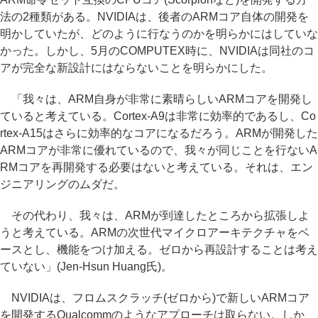
法の2種類がある。NVIDIAは、後者のARMコア自体の開発を
明かしていたが、どのように行なうのかを明らかにはしていな
かった。しかし、5月のCOMPUTEX時に、NVIDIAは同社のコ
アが完全な新設計にはならないことを明らかにした。
「我々は、ARM自身が非常に素晴らしいARMコアを開発し
ていると考えている。Cortex-A9は非常に効率的であるし、Co
rtex-A15はさらに効率的なコアになるだろう。ARMが開発した
ARMコアが非常に優れているので、我々が同じことを行ないA
RMコアを再開発する必要はないと考えている。それは、エン
ジニアリングのムダだ。
その代わり、我々は、ARMが到達したところから拡張しよ
うと考えている。ARMの次世代マイクロアーキテクチャをベ
ースとし、機能をつけ加える。ゼロから再設計することは考え
ていない」(Jen-Hsun Huang氏)。
NVIDIAは、フロムスクラッチ(ゼロから)で新しいARMコア
を開発するQualcommのようなアプローチは取らない。しか