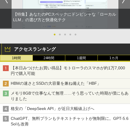
ウォーター ペットボトル 静岡県産 500ミリリ
4 switch 対応 スイッチ 【中古】
￥2,860
ットル (Smart Basic)
￥832
￥24,800
￥4,600
【特集】あなたのPCスペックにドンピシャな「ローカル
￥1,380
薬屋のひとりごと 17巻 【電子書籍】[ 日
LLM」の選び方と快適化テク
2
向夏 ]
【中古訳あり】極軽・極薄 富士通 LIFEB
2
ONE PIECE モノクロ版 115 (ジャンプコミッ
OOK U937 第7世代Corei5 メモリ4GB 8
中古パソコン | NEC | Mate MRL36L-5 |
2
クスDIGITAL)
by Amazon 天然水ラベルレス 2L×9本
GB SSD128GB Windows11 WEBカメラ
Windows11 | デスクトップ | 一年保証 |
モバイルモニター 15.6インチ 1080P IPS
●
●
●
●
●
￥770
2
13.3インチ FHD(1920x1080) 無線LAN B
Core i3 9100 3.6(〜最大4.2)GHz | MEM:
パネル 自立スタンド Type-C/Mini HDMI
luetooth HDMI 中古パソコン ノート 中
16GB | SSD:512GB(新品) | DVDマルチ |
PC/スマホ/ゲーム機対応 収納ケース付き
￥594
￥1,117
アクセスランキング
古PC ノートパソコン Windows10 ノー
無線LANなし | Win11Pro64bit
トPC 中古品 訳あり【あす楽】
￥9,527
1時間
24時間
1週間
1カ月
￥25,000
杖と剣のウィストリア（16） 【電子書
3
￥10,500
籍】[ 大森藤ノ ]
HUNTER×HUNTER モノクロ版 39 (ジャンプ
【本日みつけたお買い得品】モトローラのスマホが約1万7,000
コミックスDIGITAL)
by Amazon 炭酸水 ラベルレス 500ml ×24本
円で購入可能
強炭酸水 ペットボトル 500ミリリットル (Sm
￥594
【選べる2色 コスパ抜群】モバイルモニ
3
art Basic)
【中古】Apple iMac 27インチ Retina 5
ター 15.6インチ フルHD 100%sRGB 非
￥572
3
HBMの速さとSSDの大容量を兼ね備えた「HBF」
【★最大100%ポイント】【新生活応援・
Kディスプレイモデル MNE92J/A (Mid 2
光沢IPS パネル Type-C対応 miniHDMI
3
2026】【Office 2019 H&B】NEC Versa
017)【千葉】保証期間1ヶ月【ランクB】
薄型軽量 約650g VESA対応 モニター 持
￥1,625
メモリ8GBで仕事なんて無理……そう思っていた時期が僕にもあ
Pro/第4世代 Core i5/メモリ: 4GB/8GB/1
ち運び サブディスプレイ テレワーク 在
りました
6GB/SSD:128GB/256GB/512GB/1TB/1
宅勤務 UPERFECT
大人のあっぷあっぷでーと （一般書 56
￥33,980
4
スーパーの裏でヤニ吸うふたり 9巻 (デジタル
5.6型/USB 3.0/DVD/SDカードスロット/
3） [ 益田 ミリ ]
版ビッグガンガンコミックス)
コカ・コーラ やかんの麦茶 from 爽健美茶 ラ
格安の「DeepSeek API」が近日大幅値上げへ
Wi-Fi/Office/無線マウス/中古 パソコン/
￥8,999
ベルレス 650mlPET×24本
中古PC ノートパソコン/Windows11
￥1,760
￥810
ChatGPT、無料プランもテキストチャットが無制限に。GPT-5.6
中古パソコン | HP | ProOne 600 G5 All-i
￥2,009
4
Solも改善
￥9,999
n-One | Windows11 | 一体型 | 一年保証