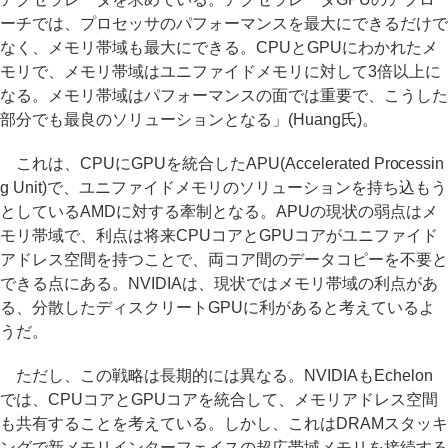
ーチでは、プロセッサのパフォーマンスを最大にできるだけで
なく、メモリ帯域も最大にできる。CPUとGPUにわかれたメ
モリで、メモリ帯域はユニファイドメモリに対して3倍以上に
なる。メモリ帯域はパフォーマンスの面では重要で、こうした
部分でも最良のソリューションとなる」(Huang氏)。
これは、CPUにGPUを統合したAPU(Accelerated Processin
g Unit)で、ユニファイドメモリのソリューションを持ち込もう
としているAMDに対する牽制となる。APUの現状の弱点はメ
モリ帯域で、利点は将来CPUコアとGPUコアがユニファイド
アドレス空間を持つことで、両コア間のデータコピーを不要と
できる点にある。NVIDIAは、現状ではメモリ帯域の利点があ
る、分散したディスクリートGPUに利があると考えているよ
うだ。
ただし、この戦略は長期的には異なる。NVIDIAもEchelon
では、CPUコアとGPUコアを統合して、メモリアドレス空間
も共有することを考えている。しかし、これはDRAMスタッキ
ングで新メモリインターフェイスの超広帯域メモリを接続する