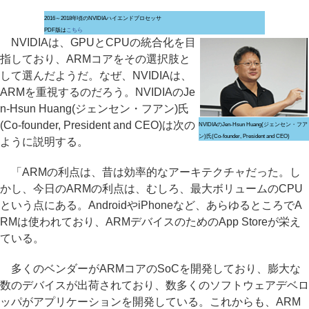
2016～2018年頃のNVIDIAハイエンドプロセッサ
PDF版は
こちら
NVIDIAは、GPUとCPUの統合化を目
指しており、ARMコアをその選択肢と
して選んだようだ。なぜ、NVIDIAは、
ARMを重視するのだろう。NVIDIAのJe
n-Hsun Huang(ジェンセン・フアン)氏
(Co-founder, President and CEO)は次の
NVIDIAのJen-Hsun Huang(ジェンセン・フア
ン)氏(Co-founder, President and CEO)
ように説明する。
「ARMの利点は、昔は効率的なアーキテクチャだった。し
かし、今日のARMの利点は、むしろ、最大ボリュームのCPU
という点にある。AndroidやiPhoneなど、あらゆるところでA
RMは使われており、ARMデバイスのためのApp Storeが栄え
ている。
多くのベンダーがARMコアのSoCを開発しており、膨大な
数のデバイスが出荷されており、数多くのソフトウェアデベロ
ッパがアプリケーションを開発している。これからも、ARM