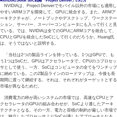
●NVIDIAのARM SoC戦略「Project Denver」の行方
NVIDIAは、Project Denverでモバイル以外の市場にも適用し
やすいARMコアを開発して、GPUに統合する。また、ARMア
ーキテクチャが、ノートブックやデスクトップ、ワークステー
ション、サーバー、スーパーコンピュータにも入って行くと見
ている。では、NVIDIAは全てのGPUにARMコアを統合して、
CPUとGPUを統合したSoCにして行くのだろうか。Huang氏
は、そうではないと説明する。
「当社は2つの製品ラインを持っている。1つはGPUで、も
う1つはSoCだ。GPUはアクセラレータで、CPUのコプロセッ
サとして使う。一方、SoCはコンピュータの全てをワンチップ
に納めている。この2製品ラインのロードマップは、今後も長
期間に渡って継続する。それは、それぞれがターゲットとする
市場が異なるためだ。
消費電力の枠が高いシステムの市場では、高速なCPUとア
クセラレータのGPUの組み合わせが、SoCより適したアーキ
テクチャとなる。その一方、電力と容積の制約が厳しい市場で
は、独立したプロセッサよりSoCが適したアプローチとなる。