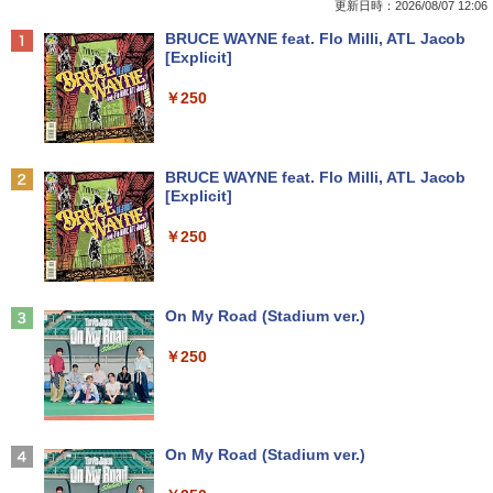
更新日時：2026/08/07 12:06
Anker Soundcore P40i オフホワイト
BRUCE WAYNE feat. Flo Milli, ATL Jacob
[Explicit]
￥7,990
￥250
Anker Soundcore P31i ブラック
BRUCE WAYNE feat. Flo Milli, ATL Jacob
[Explicit]
￥5,990
￥250
Anker Soundcore Liberty 5 ミッドナイトブ
On My Road (Stadium ver.)
ラック
￥250
￥14,990
【2026年アップグレード版】AOKIMI ワイヤ
On My Road (Stadium ver.)
レスイヤホン bluetooth イヤホン V12 小型
軽量 ブルートゥースHi-Fi 最大36時間再生 ぶ