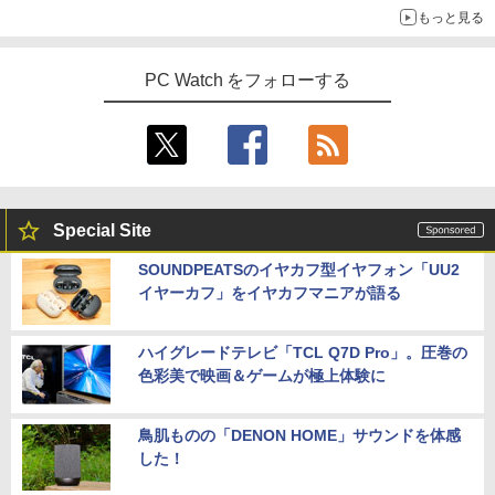
| 第9世代 | Core i3 9100T 3.1(～最大3.7)
LG PCモニター 23.8インチ IPS フルHD
4
もっと見る
GHz | MEM:16GB | SSD:512GB(新品) |
100Hz HDMI×2 ブルーライト低減 VESA
この素晴らしい世界に祝福を！(23) 【電
DVD-ROM | 無線LAN:なし | Webカメラ
対応 24MS500-B フルハイビジョン ディ
5
子書籍】[ 渡 真仁 ]
中古 MacBook Air（11インチ，Early 20
内蔵 | フルHD | Win11Pro64Bit | ACアダ
スプレイ モニター LGエレクトロニクス
4
PC Watch をフォローする
14）Apple アップルA1465 C02NBAX1G
プター付属
083コンディションランク【B】（商品 N
￥924
￥11,440
o.01-0）
￥34,980
￥15,900
モバイルモニター HAILESI S123E 12.3
5
HP 800G6 SF(8YM57AV-CMFZ:Win10x
インチ タッチパネル タッチペン対応 モ
5
64) 中古 Core i7-2.9GHz(10700)/メモリ
バイルディスプレイ 1920x1280 フルHD
Special Site
【エントリーでポイント10倍】 ノートパ
16GB/SSD512GB/DVDライター [C:並品]
3:2比率 100％sRGB広色域 高輝度300nit
5
ソコン 中古 Cランク 訳あり Win11 Pro i
2021年頃購入
HDR対応 OTG対応 ポータブルモニター
SOUNDPEATSのイヤカフ型イヤフォン「UU2
5 第8世代 カメラ付き Lenovo ThinkPa
軽量 自立型 スピーカー内蔵Switch2 PS5
イヤーカフ」をイヤカフマニアが語る
d X390 8GBメモリ 256GB 高速 PCIe SS
XBOX PC Mac iPhone
￥50,600
D 13.3インチ フルHD 指紋 顔認証 軽いパ
ソコン
￥11,999
ハイグレードテレビ「TCL Q7D Pro」。圧巻の
色彩美で映画＆ゲームが極上体験に
￥19,800
鳥肌ものの「DENON HOME」サウンドを体感
した！