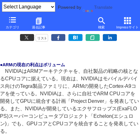
Powered by
Translate
■
後藤弘茂のWeekly海外ニュース
■
カテゴリ
過去記事
検索
Impressサイト
NVIDIAのARMコアは次世代マイクロアーキテクチャを拡張
リスト
●ARMの現在の利点はボリューム
NVIDIAはARMアーキテクチャを、自社製品の戦略の核とな
るCPUコアに据えている。現在は、NVIDIAはモバイルデバイ
ス向けのTegra製品ファミリに、ARMの開発したCortex-A9コ
アを使っている。NVIDIAは、さらに自社でARM CPUコアを
開発してGPUに統合する計画「Project Denver」を発表してい
る。また、NVIDIAが開発しているエクサフロップス(ExaFLO
PS)スーパーコンピュータプロジェクト「Echelon(エシュロ
ン)」でも、GPUコアとCPUコアを統合することを発表してい
る。