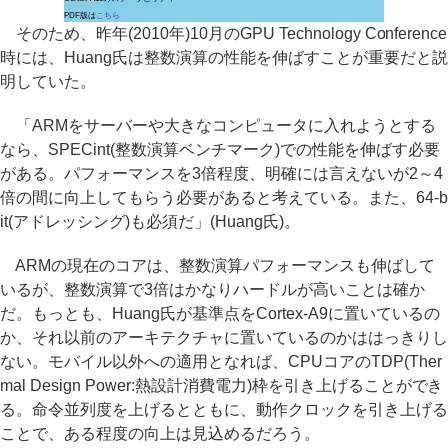
PDF版は
こちら
そのため、昨年(2010年)10月のGPU Technology Conference
時には、Huang氏は整数演算の性能を伸ばすことが重要だと説
明していた。
「ARMをサーバーや大きなコンピュータに入れようとする
なら、SPECint(整数演算ベンチマーク)での性能を伸ばす必要
がある。パフォーマンスを3倍程度、明確には言えないが2～4
倍の間に向上してもらう必要があると考えている。また、64-b
it(アドレッシング)も必須だ」(Huang氏)。
ARMの現在のコアは、整数演算パフォーマンスも伸ばして
いるが、整数演算で3倍はかなりハードルが高いことは確か
だ。もっとも、Huang氏が基準点をCortex-A9に置いているの
か、それ以前のアーキテクチャに置いているのかははっきりし
ない。モバイル以外への適用となれば、CPUコアのTDP(Ther
mal Design Power:熱設計消費電力)枠を引き上げることができ
る。命令並列度を上げるとともに、動作クロックを引き上げる
ことで、ある程度の向上は見込めるだろう。