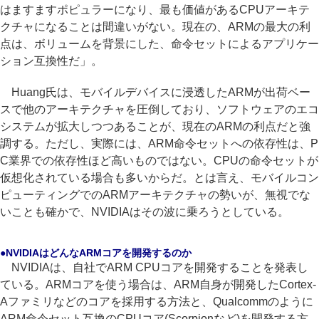
はますますポピュラーになり、最も価値があるCPUアーキテ
クチャになることは間違いがない。現在の、ARMの最大の利
点は、ボリュームを背景にした、命令セットによるアプリケー
ション互換性だ」。
Huang氏は、モバイルデバイスに浸透したARMが出荷ベー
スで他のアーキテクチャを圧倒しており、ソフトウェアのエコ
システムが拡大しつつあることが、現在のARMの利点だと強
調する。ただし、実際には、ARM命令セットへの依存性は、P
C業界での依存性ほど高いものではない。CPUの命令セットが
仮想化されている場合も多いからだ。とは言え、モバイルコン
ピューティングでのARMアーキテクチャの勢いが、無視でな
いことも確かで、NVIDIAはその波に乗ろうとしている。
●NVIDIAはどんなARMコアを開発するのか
NVIDIAは、自社でARM CPUコアを開発することを発表し
ている。ARMコアを使う場合は、ARM自身が開発したCortex-
Aファミリなどのコアを採用する方法と、Qualcommのように
ARM命令セット互換のCPUコア(Scorpionなど)を開発する方