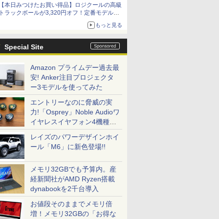
【本日みつけたお買い得品】ロジクールの高級
トラックボールが3,320円オフ！定番モデルも
5,280円に割引中
もっと見る
Special Site
Amazon プライムデー過去最
安! Anker注目プロジェクタ
ー3モデルを使ってみた
エントリーなのに脅威の実
力!「Osprey」Noble Audioワ
イヤレスイヤフォン4機種を
一気に聴く
レイズのパワーデザインホイ
ール「M6」に新色登場!!
メモリ32GBでも予算内。産
経新聞社がAMD Ryzen搭載
dynabookを2千台導入
お値段そのままでメモリ倍
増！メモリ32GBの「お得な