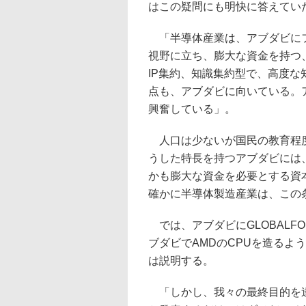
はこの疑問にも明快に答えてい
「半導体産業は、アブダビにフ
視野に立ち、膨大な資金を持つ
IP集約、知識集約型で、高度
点も、アブダビに向いている。
興奮している」。
人口は少ないが国民の教育程度
うした特長を持つアブダビには
かも膨大な資金を必要とする資
確かに半導体製造産業は、この
では、アブダビにGLOBALFO
ブダビでAMDのCPUを造るよ
は説明する。
「しかし、我々の最終目的を達