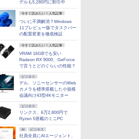
デルも5,280円に割引中
今すぐ読みたい！人気記事
ついに不満解消？Windows
11プレビュー版でタスクバー
の配置変更を徹底検証
今すぐ読みたい！人気記事
VRAM 16GBでも安い
Radeon RX 9000、GeForce
で言うとどのぐらいの性能？
ビジネス
デル、ソニーセンサーのWeb
カメラを標準搭載した小規模
会議向け43型4Kモニター
ビジネス
リンクス、6万2,800円で
Ryzen 5搭載のミニPC
AI
ビジネス
社員全員にAIエージェント、