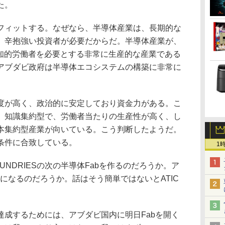
た。
ィットする。なぜなら、半導体産業は、長期的な
、辛抱強い投資者が必要だからだ。半導体産業が、
な知的労働者を必要とする非常に生産的な産業である
アブダビ政府は半導体エコシステムの構築に非常に
が高く、政治的に安定しており資金力がある。こ
、知識集約型で、労働者当たりの生産性が高く、し
本集約型産業が向いている。こう判断したようだ。
条件に合致している。
1
UNDRIESの次の半導体Fabを作るのだろうか。ア
うになるのだろうか。話はそう簡単ではないとATIC
成するためには、アブダビ国内に明日Fabを開く