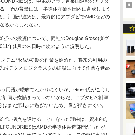
FOUNDRIESは、中東のアラブ首長国連邦のアブダ
始めている。その背景には、半導体産業を国内に育成しよう
る。計画が進めば、最終的にアブダビでAMDなどの
になるかもしれない。
ダビへの投資について、同社のDouglas Grose(ダグ
2011年)1月の来日時に次のように説明した。
システム開発の初期の作業を始めた。将来の利用の
最先端テクノロジクラスタの建設に向けて作業を進め
う用語が曖昧でわかりにくいが、Grose氏がこうし
な計画が煮詰まっていないからだ。アブダビの計画
今はまだ第1歩に過ぎないため、像が描きにくい。
がアブダビに拠点を設けることになった理由は、資本的な
LFOUNDRIESはAMDの半導体製造部門だったが、
えかねたAMDがスピンアウトした。この時に出資し