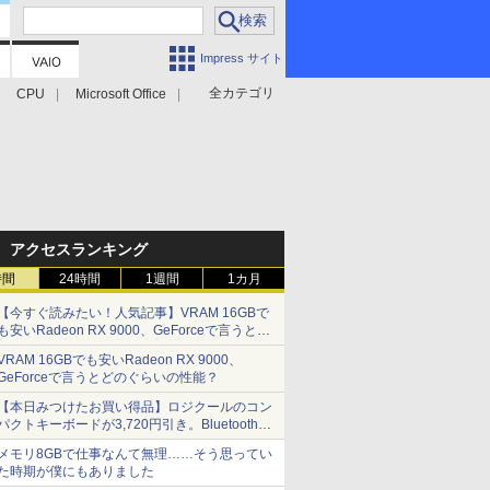
Impress サイト
全カテゴリ
CPU
Microsoft Office
アクセスランキング
時間
24時間
1週間
1カ月
【今すぐ読みたい！人気記事】VRAM 16GBで
も安いRadeon RX 9000、GeForceで言うとど
のぐらいの性能？ - PC Watch
VRAM 16GBでも安いRadeon RX 9000、
GeForceで言うとどのぐらいの性能？
【本日みつけたお買い得品】ロジクールのコン
パクトキーボードが3,720円引き。Bluetoothで3
台接続対応
メモリ8GBで仕事なんて無理……そう思ってい
た時期が僕にもありました