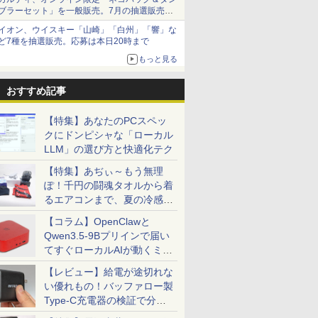
ブラーセット」を一般販売。7月の抽選販売の
当選無効分
イオン、ウイスキー「山崎」「白州」「響」な
ど7種を抽選販売。応募は本日20時まで
もっと見る
おすすめ記事
【特集】あなたのPCスペッ
クにドンピシャな「ローカル
LLM」の選び方と快適化テク
【特集】あぢぃ～もう無理
ぽ！千円の闘魂タオルから着
るエアコンまで、夏の冷感グ
ッズ一挙紹介
【コラム】OpenClawと
Qwen3.5-9Bプリインで届い
てすぐローカルAIが動くミニ
PC「SER9 Pro」
【レビュー】給電が途切れな
い優れもの！バッファロー製
Type-C充電器の検証で分か
ったこと