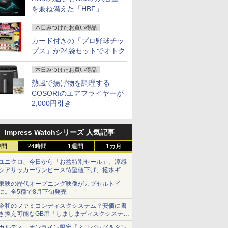
を兼ね備えた「HBF」
本日みつけたお買い得品
カード付きの「プロ野球チッ
プス」が24袋セットでオトク
本日みつけたお買い得品
熱風で揚げ物を調理する
COSORIのエアフライヤーが
2,000円引き
Impress Watchシリーズ 人気記事
時間
24時間
1週間
1カ月
ユニクロ、今日から「お盆特別セール」。涼感
シアサッカーワンピース待望値下げ、撥水ギア
ショーツは1990円に
東映の歴代オープニング映像がカプセルトイ
に。全5種で8月下旬発売
令和のファミコンディスクシステム？安価に書
き換え可能なGB用「しましまディスクシステ
ム」
カルディ、オンライン限定「ネコバッグ＆タン