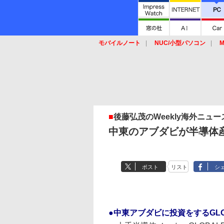
モバイルノート
NUC/小型パソコン
M
SSD
キーボード
マウス
■
後藤弘茂のWeekly海外ニュー
中東のアブダビが半導体
ポスト
リスト
シ
●中東アブダビに投資をするGLOB