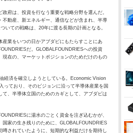
政府は、投資を行なう重要な戦略分野を選んだ。
・不動産、新エネルギー、通信などが含まれ、半導
についての戦略は、20年に渡る長期の計画となる。
産業をいつの日かアブダビにもたらすことにあ
UNDRIESだ。GLOBALFOUNDRIESへの投資
。現在の、マーケットポジションのためだけのもの
済を確立しようとしている。Economic Vision
に入っており、そのビジョンに沿って半導体産業を国
して、半導体立国のためのカギとして、アブダビは
。
FOUNDRIESに湯水のごとく資金を注ぎ込むかが、
家の生き残りのために、GLOBALFOUNDRIES
初噂されていたように、短期的な利益だけを期待し