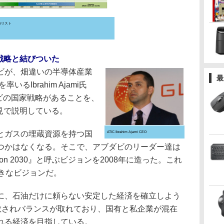
abリスト
家戦略と結びついた
ビが、畑違いの半導体産業
最
るIbrahim Ajami氏
ダビの国家戦略があることを、
会見で説明している。
とガスの埋蔵資源を持つ国
ATIC Ibrahim Ajami CEO
つかはなくなる。そこで、アブダビのリーダー達は
ic Vision 2030』と呼ぶビジョンを2008年に造った。これ
きなビジョンだ。
、石油だけに頼らない安定した経済を確立しよう
分散されバランスが取れており、国有と私企業が混在
れる経済を目指している。