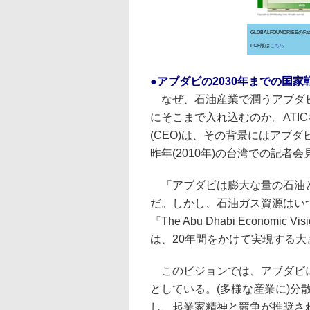
GLOBALFOUNDRIESのF
PDF版は
こちら
●アブダビの2030年までの国
なぜ、石油産業で潤うアブダ
にそこまで入れ込むのか。ATICを率い
(CEO)は、その背景にはアブ
昨年(2010年)の台湾での記者
「アブダビは膨大な量の石油
だ。しかし、石油ガス資源はい
『The Abu Dhabi Econom
は、20年間をかけて実現する大
このビジョンでは、アブダビに
としている。(多様な産業に)
し、起業家精神と競争が推奨さ