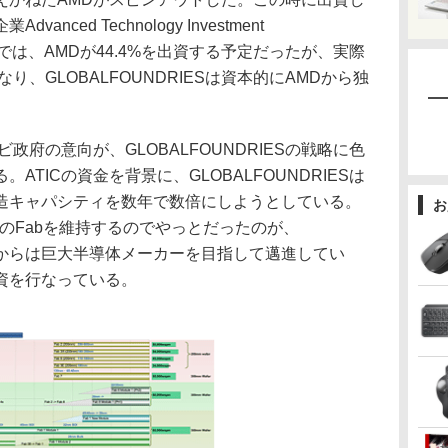
ced Technology Investment
の計画では、AMDが44.4%を出資する予定だったが、実際
り、GLOBALFOUNDRIESは資本的にAMDから独
政府の意向が、GLOBALFOUNDRIESの戦略に色
TICの資金を背景に、GLOBALFOUNDRIESは
造キャパシティを数年で数倍にしようとしている。
お
模のFabを維持するのでやっとだったのが、
なってからは巨大半導体メーカーを目指して邁進してい
資を行なっている。