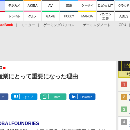
acBook
モニター
ゲーミングパソコン
ゲーミングノート
GPU
ス
■
1
産業にとって重要になった理由
ェア
はてブ
note
LinkedIn
ALFOUNDRIES