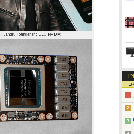
Huang氏(Founder and CEO, NVIDIA)
1