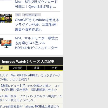
Max」8月12日ダウンロード
可能に！Qwen3.8-27Bも順
次
AI
クリエイター
ChatGPTからAdobeを使える
プラグイン登場。写真/動画
編集や資料作成も
MSI、マルチモニター環境に
も好適な24.5型フル
HD/144Hzビジネスモニター
Impress Watchシリーズ 人気記事
時間
24時間
1週間
1カ月
ミスド「Mrs. GREEN APPLE」のコラボドーナ
ツ4種、いよいよ発売！
【家電レビュー】手ごわい雑草との戦い、コメ
リの草刈機で完全勝利 掃除機感覚で使えた
NTT島田社長、ソフトバンクのセブン出資に「d
ポイント使えるようにして」
ドコモ前田社長が「ahamo40GB化は検証のた