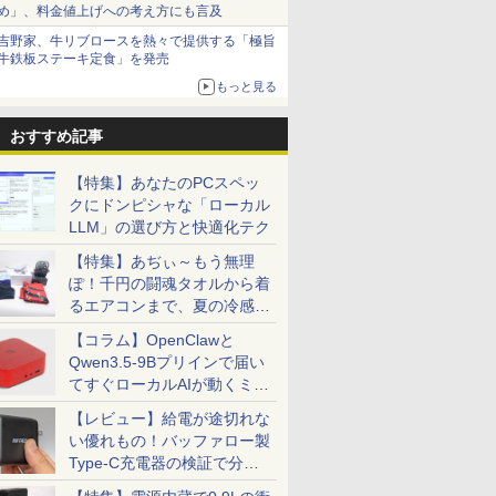
め」、料金値上げへの考え方にも言及
吉野家、牛リブロースを熱々で提供する「極旨
牛鉄板ステーキ定食」を発売
もっと見る
おすすめ記事
【特集】あなたのPCスペッ
クにドンピシャな「ローカル
LLM」の選び方と快適化テク
【特集】あぢぃ～もう無理
ぽ！千円の闘魂タオルから着
るエアコンまで、夏の冷感グ
ッズ一挙紹介
【コラム】OpenClawと
Qwen3.5-9Bプリインで届い
てすぐローカルAIが動くミニ
PC「SER9 Pro」
【レビュー】給電が途切れな
い優れもの！バッファロー製
Type-C充電器の検証で分か
ったこと