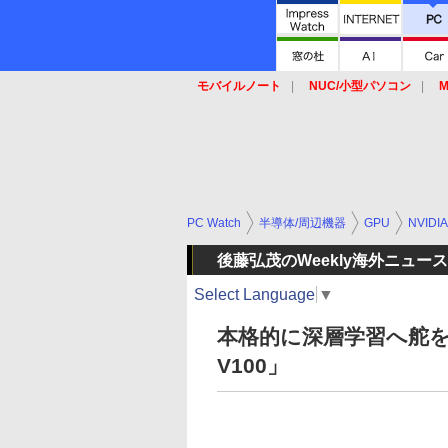
モバイルノート
NUC/小型パソコン
M
SSD
キーボード
マウス
PC Watch
半導体/周辺機器
GPU
NVIDIA
後藤弘茂のWeekly海外ニュース
Select Language
▼
本格的に深層学習へ舵を
V100」