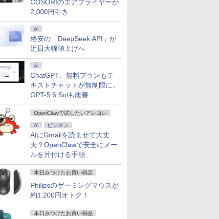
COSORIのエアフライヤーが
2,000円引き
AI
格安の「DeepSeek API」が
近日大幅値上げへ
AI
ChatGPT、無料プランもテ
キストチャットが無制限に。
GPT-5.6 Solも改善
OpenClawで試したいアレコレ
AI
ビジネス
AIにGmailを読ませて大丈
夫？OpenClawで安全にメー
ルを片付ける手順
本日みつけたお買い得品
Philipsのゲーミングマウスが
約1,200円オトク！
本日みつけたお買い得品