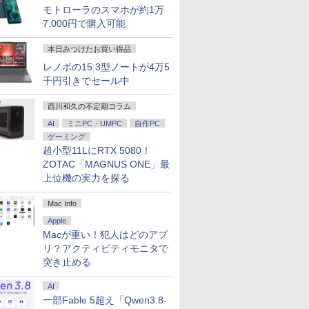
モトローラのスマホが約1万
7,000円で購入可能
本日みつけたお買い得品
レノボの15.3型ノートが4万5
千円引きでセール中
西川和久の不定期コラム
AI
ミニPC・UMPC
自作PC
ゲーミング
超小型11LにRTX 5080！
ZOTAC「MAGNUS ONE」最
上位機の実力を探る
Mac Info
Apple
Macが重い！犯人はどのアプ
リ？アクティビティモニタで
突き止める
AI
一部Fable 5超え「Qwen3.8-