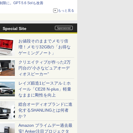
制限に。GPT-5.6 Solも改善
もっと見る
Special Site
お値段そのままでメモリ倍
増！メモリ32GBの「お得な
ゲーミングノート」
クリエイティブが作った2万
円台の“小さなピュアオーデ
ィオスピーカー”
レイズ鍛造1ピースアルミホ
イール「CE28 N-plus」軽量
なままに剛性を向上
総合オーディオブランドに進
化するSHANLINGとは何者
か？
Amazon プライムデー過去最
安! Anker注目プロジェクタ