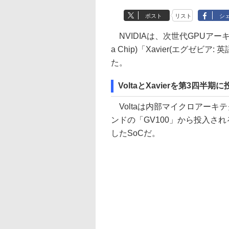
ポスト
リスト
シ
NVIDIAは、次世代GPUアーキテク
a Chip)「Xavier(エグゼ
た。
VoltaとXavierを第3四半期に
Voltaは内部マイクロアーキテ
ンドの「GV100」から投入され
したSoCだ。