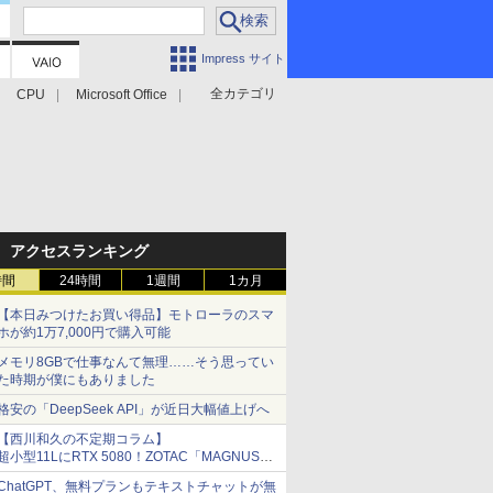
Impress サイト
全カテゴリ
CPU
Microsoft Office
アクセスランキング
時間
24時間
1週間
1カ月
【本日みつけたお買い得品】モトローラのスマ
ホが約1万7,000円で購入可能
メモリ8GBで仕事なんて無理……そう思ってい
た時期が僕にもありました
格安の「DeepSeek API」が近日大幅値上げへ
【西川和久の不定期コラム】
超小型11LにRTX 5080！ZOTAC「MAGNUS
ONE」最上位機の実力を探る
ChatGPT、無料プランもテキストチャットが無