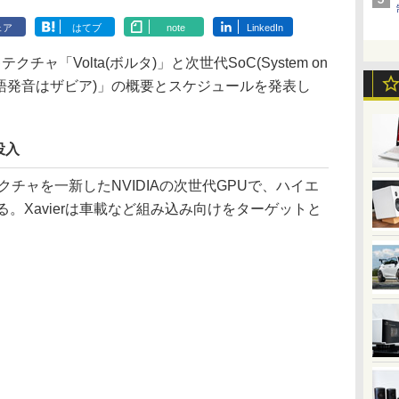
ェア
はてブ
note
LinkedIn
チャ「Volta(ボルタ)」と次世代SoC(System on
ビア: 英語発音はザビア)」の概要とスケジュールを発表し
投入
クチャを一新したNVIDIAの次世代GPUで、ハイエ
る。Xavierは車載など組み込み向けをターゲットと