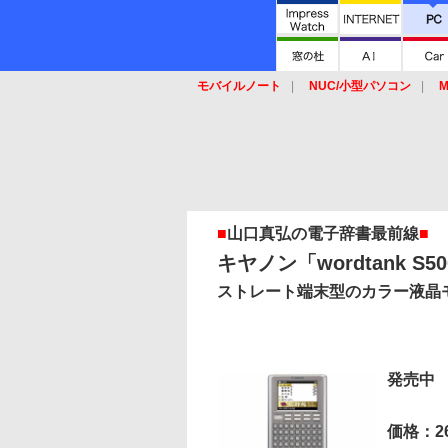
モバイルノート
NUC/小型パソコン
M
SSD
キーボード
マウス
■
山口真弘の電子辞書最前線
■
キヤノン「wordtank S5
ストレート端末型のカラー液晶
発売中
価格：26