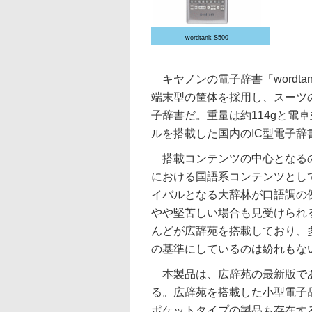
wordtank S500
キヤノンの電子辞書「wordta
端末型の筐体を採用し、スーツ
子辞書だ。重量は約114gと電
ルを搭載した国内のIC型電子
搭載コンテンツの中心となるの
における国語系コンテンツとし
イバルとなる大辞林が口語調の
やや堅苦しい場合も見受けられ
んどが広辞苑を搭載しており、
の基準にしているのは紛れもな
本製品は、広辞苑の最新版であ
る。広辞苑を搭載した小型電子辞
ポケットタイプの製品も存在す