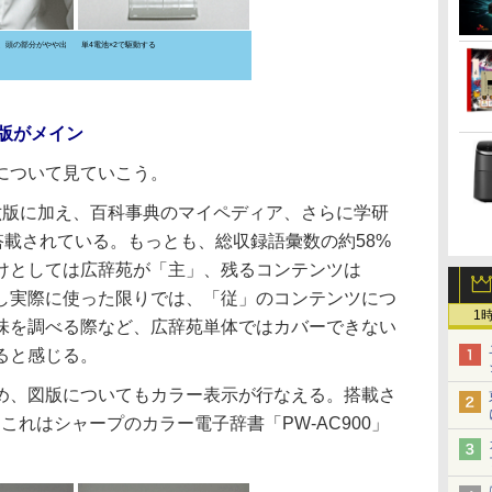
、頭の部分がやや出
単4電池×2で駆動する
版がメイン
について見ていこう。
版に加え、百科事典のマイペディア、さらに学研
が搭載されている。もっとも、総収録語彙数の約58%
けとしては広辞苑が「主」、残るコンテンツは
し実際に使った限りでは、「従」のコンテンツにつ
1
味を調べる際など、広辞苑単体ではカバーできない
ると感じる。
、図版についてもカラー表示が行なえる。搭載さ
。これはシャープのカラー電子辞書「PW-AC900」