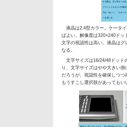
する際は、五十音キーの左
ファベットをもとに打鍵を
力は「あいう」「かきくけ
ーを用いる
液晶は2.4型カラー。ケータイ
ばよい。解像度は320×240
文字の視認性は高い。液晶はグ
なる。
文字サイズは16/24/48ド
り、文字サイズはやや大きい側
だろうが、視認性を確保しつつ
もうすこし選択肢があってもい
液晶は一段くぼんでおり、持ち運び時にキズが