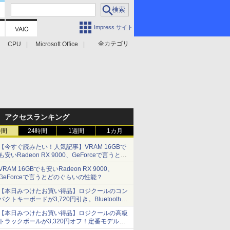
Impress サイト
全カテゴリ
CPU
Microsoft Office
アクセスランキング
時間
24時間
1週間
1カ月
【今すぐ読みたい！人気記事】VRAM 16GBで
も安いRadeon RX 9000、GeForceで言うとど
のぐらいの性能？ - PC Watch
VRAM 16GBでも安いRadeon RX 9000、
GeForceで言うとどのぐらいの性能？
【本日みつけたお買い得品】ロジクールのコン
パクトキーボードが3,720円引き。Bluetoothで3
台接続対応
【本日みつけたお買い得品】ロジクールの高級
トラックボールが3,320円オフ！定番モデルも
5,280円に割引中