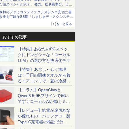
だ値スペシャル28）」発売。秋冬乗車分、えき
ねっと限定
令和のファミコンディスクシステム？安価に書
き換え可能なGB用「しましまディスクシステ
ム」
もっと見る
おすすめ記事
【特集】あなたのPCスペッ
クにドンピシャな「ローカル
LLM」の選び方と快適化テク
【特集】あぢぃ～もう無理
ぽ！千円の闘魂タオルから着
るエアコンまで、夏の冷感グ
ッズ一挙紹介
【コラム】OpenClawと
Qwen3.5-9Bプリインで届い
てすぐローカルAIが動くミニ
PC「SER9 Pro」
【レビュー】給電が途切れな
い優れもの！バッファロー製
Type-C充電器の検証で分か
ったこと