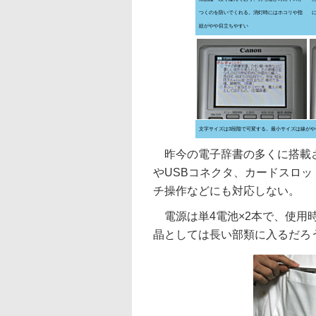
つくのを防いでくれる。消灯時にはホコリや指
紋がやや目立ちやすい
文字サイズは3段階で可変する。最小サイズは線がや
昨今の電子辞書の多くに搭載さ
やUSBコネクタ、カードスロ
チ操作などにも対応しない。
電源は単4電池×2本で、使用
晶としては長い部類に入るだろ