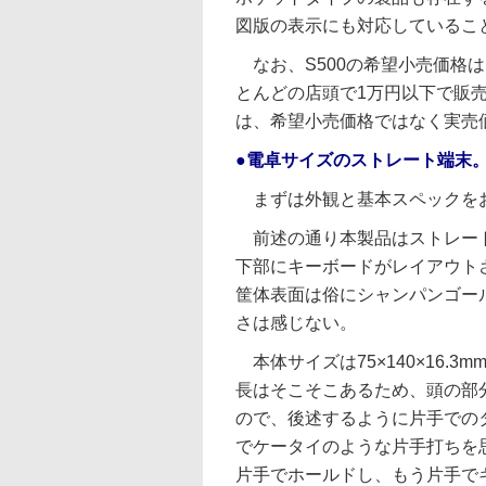
図版の表示にも対応しているこ
なお、S500の希望小売価格は、
とんどの店頭で1万円以下で販
は、希望小売価格ではなく実売
●電卓サイズのストレート端末
まずは外観と基本スペックを
前述の通り本製品はストレート
下部にキーボードがレイアウト
筐体表面は俗にシャンパンゴー
さは感じない。
本体サイズは75×140×16.3
長はそこそこあるため、頭の部
ので、後述するように片手での
でケータイのような片手打ちを
片手でホールドし、もう片手で