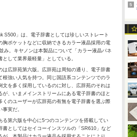
nk S500」は、電子辞書としては珍しいストレート
の胸ポケットなどに収納できるカラー液晶採用の電
卓並み。キヤノンは本製品について「カラー液晶パネ
辞書として業界最軽量」としている。
は広辞苑第六版。広辞苑は周知の通り、電子辞書
て根強い人気を持つ。同じ国語系コンテンツでのラ
例文を多く採用しているのに対し、広辞苑のそれは
るが、いまメインストリームにある電子辞書のほと
多くのユーザーが広辞苑の有無を電子辞書を選ぶ際
い事実だ。
る第六版を中心に5つのコンテンツを搭載してい
書としてはセイコーインスツルの「SR610」など
るが、本製品はカラー液晶を採用することにより、