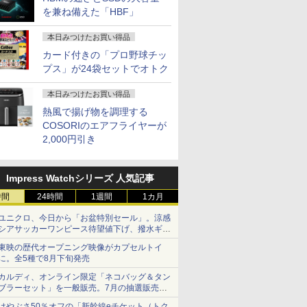
を兼ね備えた「HBF」
本日みつけたお買い得品
カード付きの「プロ野球チッ
プス」が24袋セットでオトク
本日みつけたお買い得品
熱風で揚げ物を調理する
COSORIのエアフライヤーが
2,000円引き
Impress Watchシリーズ 人気記事
時間
24時間
1週間
1カ月
ユニクロ、今日から「お盆特別セール」。涼感
シアサッカーワンピース待望値下げ、撥水ギア
ショーツは1990円に
東映の歴代オープニング映像がカプセルトイ
に。全5種で8月下旬発売
カルディ、オンライン限定「ネコバッグ＆タン
ブラーセット」を一般販売。7月の抽選販売の
当選無効分
はやぶさ50％オフの「新幹線eチケット（トク