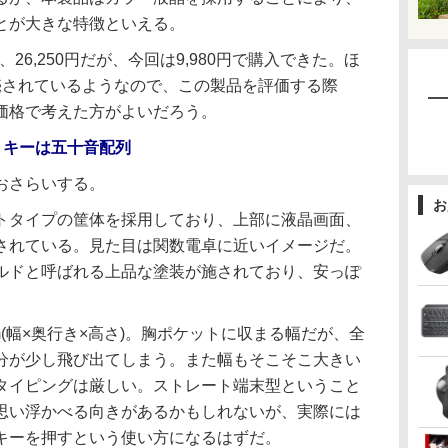
とが大きな特徴といえる。
26,250円だが、今回は9,980円で購入できた。ほ
売されているようなので、この製品を評価する際
価格で考えた方がよいだろう。
。キーは五十音配列
おさらいする。
お
タイプの筐体を採用しており、上部に液晶画面、
されている。見た目は関数電卓に近いイメージだ。
ルドと呼ばれる上品な塗装が施されており、安っぽ
mm(幅×奥行き×高さ)。胸ポケットに収まる幅だが、全
分が少し飛び出てしまう。また幅もそこそこ大きい
タイピングは厳しい。ストレート端末型ということ
思い浮かべる向きがあるかもしれないが、実際には
キーを押すという使い方になるはずだ。