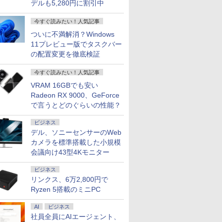
デルも5,280円に割引中
今すぐ読みたい！人気記事
ついに不満解消？Windows
11プレビュー版でタスクバー
の配置変更を徹底検証
今すぐ読みたい！人気記事
VRAM 16GBでも安い
Radeon RX 9000、GeForce
で言うとどのぐらいの性能？
ビジネス
デル、ソニーセンサーのWeb
カメラを標準搭載した小規模
会議向け43型4Kモニター
ビジネス
リンクス、6万2,800円で
Ryzen 5搭載のミニPC
AI
ビジネス
社員全員にAIエージェント、