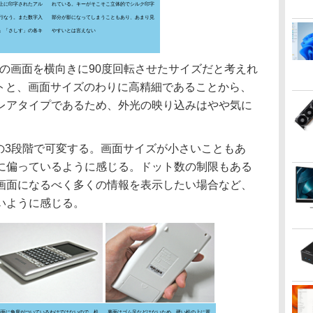
上に印字されたアル
れている。キーがそこそこ立体的でシルク印字
行なう。また数字入
部分が影になってしまうこともあり、あまり見
」「さしす」の各キ
やすいとは言えない
の画面を横向きに90度回転させたサイズだと考えれ
ドットと、画面サイズのわりに高精細であることから、
レアタイプであるため、外光の映り込みはやや気に
ットの3段階で可変する。画面サイズが小さいこともあ
に偏っているように感じる。ドット数の制限もある
画面になるべく多くの情報を表示したい場合など、
いように感じる。
画面に角度がついているわけではないので、机
裏面はゴム足などはないため、硬い机の上に置