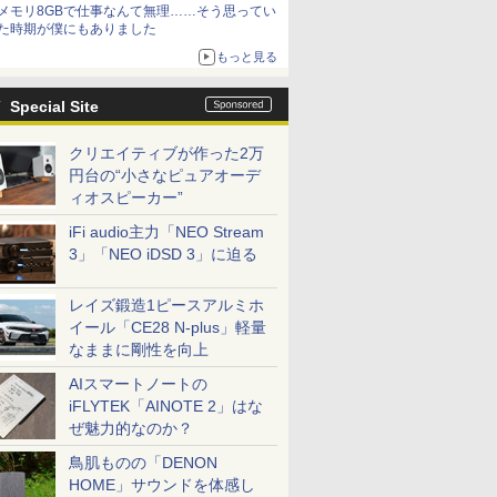
メモリ8GBで仕事なんて無理……そう思ってい
た時期が僕にもありました
もっと見る
Special Site
クリエイティブが作った2万
円台の“小さなピュアオーデ
ィオスピーカー”
iFi audio主力「NEO Stream
3」「NEO iDSD 3」に迫る
レイズ鍛造1ピースアルミホ
イール「CE28 N-plus」軽量
なままに剛性を向上
AIスマートノートの
iFLYTEK「AINOTE 2」はな
ぜ魅力的なのか？
鳥肌ものの「DENON
HOME」サウンドを体感し