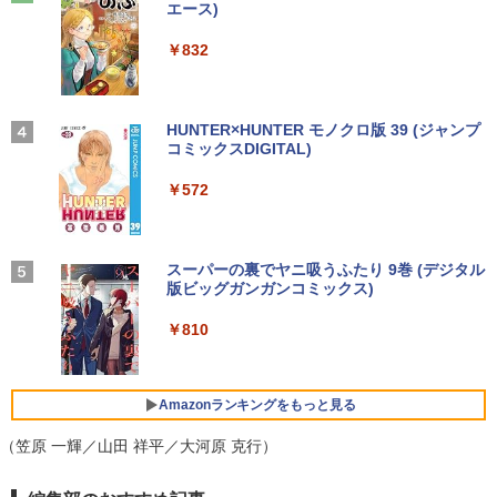
ラック
エース)
by Amazon 天然水ラベルレス 2L×9本
￥3,630
パスワード認証 出勤レコーダー 勤怠レコ
￥250
ーダー 電子タイムレコーダー USBデー
￥14,990
￥832
￥1,117
送料無料 MouseComputer SL4-B450 単
タ管理 自動集計機能 1000ユーザー対応
3
超得5,000円OFF&P10倍｜CPU第11世代
体 AMD Ryzen 3 3200G Windows11 64
100,000レコード保存 簡単設定 2.8イン
3
｜NEC VM-9｜最大180日保証｜中古ノー
bit HDMI メモリー8GB 高速SSD256GB
チLCDスクリーン PSE認証済
トパソコン Windows11 office付き｜Co
M.2-SATA +HDD1TB DVDマルチ 中古デ
WORLD SEIKYO vol.8 [ 聖教新聞社 ]
4
re i5 第11世代｜メモリ最大16GB SSD25
スクトップパソコン 中古 パソコン【30
【2026年アップグレード版】AOKIMI ワイヤ
見知らぬ糸
HUNTER×HUNTER モノクロ版 39 (ジャンプ
￥14,880
6GB｜Microsoft office2019搭載｜13.3
日保証】1235602
レスイヤホン bluetooth イヤホン V12 小型
コミックスDIGITAL)
【Amazon.co.jp限定】 伊藤園 磨かれて、澄
￥300
インチ｜Webカメラ搭載｜ノートパソコ
軽量 ブルートゥースHi-Fi 最大36時間再生 ぶ
みきった日本の水 2L 8本 ラベルレス [ ケース
￥250
ン｜中古パソコン｜パソコン｜中古ノー
るーとゅーす コードレス ENCノイズキャン
] [ 水 ] [ ペットボトル ] [ 箱買い ] [ ストック
￥19,800
￥572
トPC
セリング 自動ペアリング Type-C充電 マイク
] [ 水分補給 ]
レノボジャパン Lenovo L24-4C モニ
4
付き 防水 タッチ式音量調整 スポーツ/通勤/通
ター ［23.8型 / フルHD(1920×1080) / ワ
学/WEB会議(ホワイト)
￥45,800
￥998
イド / 144Hz］ クラウドグレー 67DDK
方舟 （講談社文庫） [ 夕木 春央 ]
中古パソコン | Lenovo | ThinkCentre M
AC6JP
On My Road (Stadium ver.)
スーパーの裏でヤニ吸うふたり 9巻 (デジタル
5
4
￥1,964
720s Small | Windows11 | デスクトップ
版ビッグガンガンコミックス)
| 一年保証 | 第8世代 | Core i5 8400 2.8
￥913
￥15,180
by Amazon 炭酸水 ラベルレス 500ml ×24本
￥250
【期間限定！エントリーで最大10倍】【
(〜最大4.0)GHz | MEM:8GB | SSD:512G
強炭酸水 ペットボトル 500ミリリットル (Sm
4
￥810
2025年 年間出荷数 No.2 ノートPC 2026
B(新品) | DVDマルチ | Win11Pro64bit
Xiaomi シャオミ REDMI Buds 8 Lite ワイヤ
art Basic)
年 爆進中！】整備済み ノートパソコン 1
レスイヤホン Bluetooth 5.4 ノイズキャンセ
3.3型 Windows11 Core i5 大容量 SSD 5
リング ANC 36時間再生
￥22,980
￥1,625
Yoothi 互換品 14.0インチ Lenovo Yoga
5
12GB 16GB メモリ Wi-Fi 無線LAN Web
Amazonランキングをもっと見る
7-14ITL5 82BH 対応 FullHD 1920x1080
カメラ HP 最高峰 EliteBook 830 G5 中
￥3,480
IPS LED LCD ディスプレイ タッチスク
古パソコン 安心サポート 初期設定済み
（笠原 一輝／山田 祥平／大河原 克行）
リーン タッチ機能付き液晶パネル 修理交
ミニPC Dell HP Lenovo 高速CPU 第8世
換用液晶タッチパネル ベゼル付き
5
￥51,800
代 Corei3/i5-8500T メモリ最大16GB SS