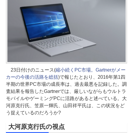
23日付けのニュース(
縮小続くPC市場。Gartnerがメー
カーの今後の活路を総括
)で報じたとおり、2016年第1四
半期の世界PC市場の成長率は、過去最悪を記録した。調
査結果を報告したGartnerでは、厳しいながらもウルトラ
モバイルやゲーミングPCに活路があると述べている。大
河原克行氏、笠原一輝氏、山田祥平氏は、この状況をど
う捉えているのだろうか?
大河原克行氏の視点