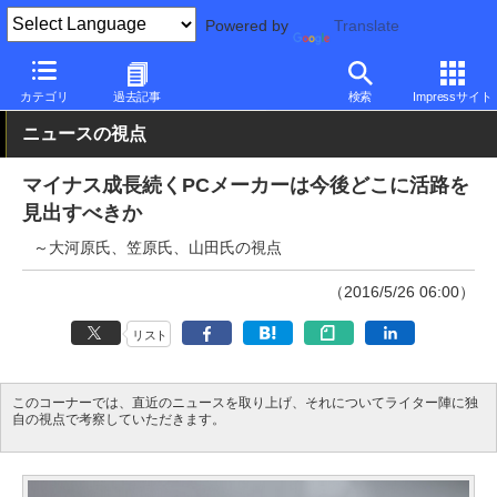
Powered by
Translate
PC Watch
市場
動向
その他
カテゴリ
過去記事
検索
Impressサイト
ニュースの視点
マイナス成長続くPCメーカーは今後どこに活路を
見出すべきか
～大河原氏、笠原氏、山田氏の視点
（2016/5/26 06:00）
リスト
このコーナーでは、直近のニュースを取り上げ、それについてライター陣に独
自の視点で考察していただきます。