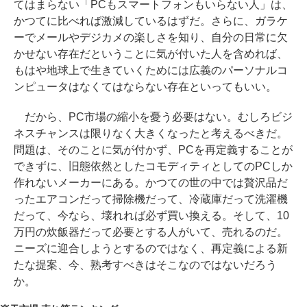
てはまらない「PCもスマートフォンもいらない人」は、
かつてに比べれば激減しているはずだ。さらに、ガラケ
ーでメールやデジカメの楽しさを知り、自分の日常に欠
かせない存在だということに気が付いた人を含めれば、
もはや地球上で生きていくためには広義のパーソナルコ
ンピュータはなくてはならない存在といってもいい。
だから、PC市場の縮小を憂う必要はない。むしろビジ
ネスチャンスは限りなく大きくなったと考えるべきだ。
問題は、そのことに気が付かず、PCを再定義することが
できずに、旧態依然としたコモディティとしてのPCしか
作れないメーカーにある。かつての世の中では贅沢品だ
ったエアコンだって掃除機だって、冷蔵庫だって洗濯機
だって、今なら、壊れれば必ず買い換える。そして、10
万円の炊飯器だって必要とする人がいて、売れるのだ。
ニーズに迎合しようとするのではなく、再定義による新
たな提案、今、熟考すべきはそこなのではないだろう
か。