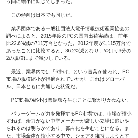
う間に縮小に転じてしまった。
この傾向は日本でも同じだ。
業界団体である一般社団法人電子情報技術産業協会の
調べによると、2015年度のPCの国内出荷実績は、前年
比22.6%減の711万台となった。2012年度が1,115万台で
あったことに比較すると、36.2%減となり、やはり3分の
2の規模にまで減少している。
最近、業界内では「6掛け」という言葉が使われ、PC
市場の規模縮小が指摘されていたが、これはグローバ
ル、日本ともに共通した状況だ。
PC市場の縮小は悪循環を生むことに繋がりかねない。
パワーゲームが力を発揮するPC市場では、市場が縮小
すれば、余力がない中堅メーカーが厳しい立場に追いや
られるのは明らかであり、寡占化を生むことになる。ま
た、市場全体が縮小する中で、シェアを維持しようとす