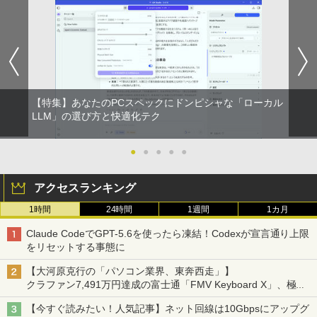
【特集】あなたのPCスペックにドンピシャな「ローカル
LLM」の選び方と快適化テク
●
●
●
●
●
アクセスランキング
1時間
24時間
1週間
1カ月
Claude CodeでGPT-5.6を使ったら凍結！Codexが宣言通り上限
をリセットする事態に
【大河原克行の「パソコン業界、東奔西走」】
クラファン7,491万円達成の富士通「FMV Keyboard X」、極限
の静音化を追求
【今すぐ読みたい！人気記事】ネット回線は10Gbpsにアップグ