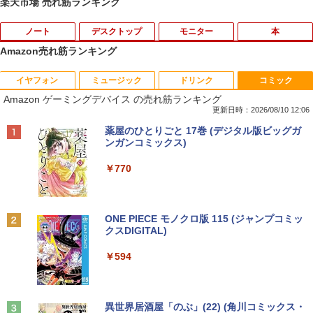
楽天市場 売れ筋ランキング
ノート
デスクトップ
モニター
本
Amazon売れ筋ランキング
イヤフォン
ミュージック
ドリンク
コミック
【新品】Windows11 ノートパソコン off
【訳あり品】中古パソコン | NEC | Mate
【BenQ公式店】BenQ ベンキュー GW2
永瀬廉 プレミアムBOX【初回限定版】
1
1
1
1
Amazon ゲーミングデバイス の売れ筋ランキング
ice付き 15.6インチワイド液晶 フルHD I
MKM30B-4 | Windows11 | デスクトップ
491 23.8インチ アイケアモニター Full H
（仮） [ 永瀬廉 ]
ntel Pentium GOLD 6500Y メモリ12GB
| 一年保証 | 第8世代 | Core i5 8500 3.0
D/IPS/HDMI/DP/ブルーライト軽減プラ
更新日時：2026/08/10 12:06
新品SSD256GB USB3.0 HDMI 日本語配
(〜最大4.1)GHz | MEM:8GB | SSD:256G
ス/フリッカーフリー/ティルト機能/24型/
￥8,800
Anker Soundcore P40i オフホワイト
BRUCE WAYNE feat. Flo Milli, ATL Jacob
by Amazon 天然水 ラベルレス 500ml ×24本
薬屋のひとりごと 17巻 (デジタル版ビッグガ
列キーボード【NC15】
B(NVMe) | DVD-ROM | 無線LAN:あり |
24インチ相当 PCモニター
[Explicit]
富士山の天然水 バナジウム含有 水 ミネラル
ンガンコミックス)
Win11Pro64bit
ウォーター ペットボトル 静岡県産 500ミリリ
￥7,990
￥39,800
￥13,896
ットル (Smart Basic)
￥250
￥770
￥15,000
[新品]葬送のフリーレン (1-15巻 最新刊)
2
￥1,380
全巻セット
中古｜DELL Alienware Aurora R5｜Cor
Philips｜フィリップス 液晶ディスプレ
2
2
Anker Soundcore P31i ブラック
BRUCE WAYNE feat. Flo Milli, ATL Jacob
ONE PIECE モノクロ版 115 (ジャンプコミッ
e i7｜メモリ8GB｜SSD256GB＋HDD1T
中古パソコン | NEC | Mate MRL36L-5 |
イ(27型/IPS/FullHD 1920×1080/120Hz/
￥8,965
2
[Explicit]
クスDIGITAL)
【Amazon.co.jp限定】 い・ろ・は・す 2L P
B｜最新 Windows 11 Pro｜Office｜Ge
Windows11 | デスクトップ | 一年保証 |
MPRT 1ms) 27E2N2100/11
ET ラベルレス ×8本
￥5,990
Force GTX 1070搭載｜ゲーミングPC 中
第9世代 | Core i3 9100 3.6(〜最大4.2)G
￥250
￥594
古｜デスクトップPC 中古PC｜高性能 グ
Hz | MEM:8GB | SSD:256GB(新品) | DV
￥13,800
￥1,112
ラフィック搭載｜ゲーム 動画編集 画像編
Dマルチ | Win11Pro64bit
集 仕事用
公式TOEIC Listening & Reading 問題
3
￥15,000
集 12 [ ETS ]
Anker Soundcore Liberty 5 ミッドナイトブ
On My Road (Stadium ver.)
異世界居酒屋「のぶ」(22) (角川コミックス・
￥44,999
タイムレコーダー 勤怠管理機 指紋認証・
3