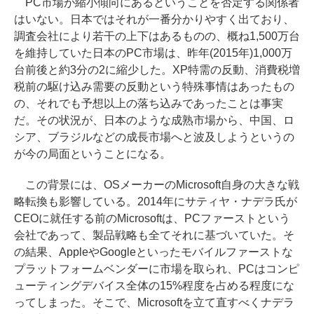
PC市場が縮小傾向にあるということを否定する関係者
はいない。日本ではそれが一番分かりやすく出ており、
調査会社により若干の上下はあるものの、概ね1,500万台
を維持していた日本のPC市場は、昨年(2015年)1,000万
台前後と約3分の2に縮少した。XP特需の反動、消費税増
税前の駆け込み需要の反動という特殊事情はあったもの
の、それでも予想以上の落ち込みであったことは事実
だ。その状況が、日本のような成熟市場から、中国、ロ
シア、ブラジルなどの成長市場へと波及しようというの
が今の局面ということになる。
この背景には、OSメーカーのMicrosoft自身の大きな戦
略転換も影響している。2014年にサティヤ・ナデラ氏が
CEOに就任する前のMicrosoftは、PCファーストという
会社であって、製品戦略も全てそれに基づいていた。そ
の結果、AppleやGoogleといったモバイルファーストな
プラットフォームベンダーに市場を取られ、PCはコンピ
ューティングデバイス全体の15%程度を占める程度にな
ってしまった。そこで、Microsoftを立て直すべくナデラ