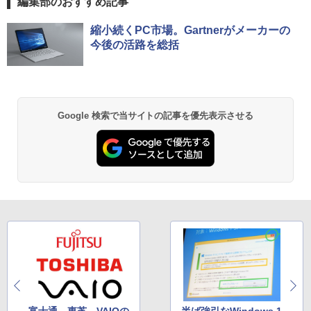
編集部のおすすめ記事
D1TB 二画面デュアル アウトレット オフ
￥15,500
ィス付き 最新MSOffice2024可 Win11Pr
o 中古パソコンデスクトップパソコン ミ
縮小続くPC市場。Gartnerがメーカーの
フルHD 14.0型 DELL Latitude 7410 Cor
ニPC デル 中古パソコンデスクトップPC
5
今後の活路を総括
e i7 10610U メモリ16G M.2SSD256G W
i-Fi6 Webカメラ USBType-C Windows
￥18,888
11【中古】
￥49,800
Google 検索で当サイトの記事を優先表示させる