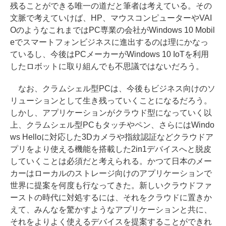
残ることができる唯一の道だと筆者は考えている。その
文脈で考えていけば、HP、マウスコンピューターやVAI
OのようなこれまではPC専業の会社がWindows 10 Mobil
eでスマートフォンビジネスに進出するのは理にかなっ
ているし、今後はPCメーカーがWindows 10 IoTを利用
したロボットに取り組んでも不思議ではないだろう。
なお、クラムシェル型PCは、今後もビジネス向けのソ
リューションとして生き残っていくことになるだろう。
しかし、アプリケーションがクラウド型になっていく以
上、クラムシェル型PCもタッチやペン、さらにはWindo
ws Helloに対応した3Dカメラや指紋認証などクラウドア
プリをより使える機能を搭載した2in1デバイスへと脱皮
していくことは必須だと考えられる。かつて日本のメー
カーはローカルのストレージ向けのアプリケーションで
世界に提案を何度も行なってきた。新しいクラウドファ
ーストの時代に対処するには、それをクラウドに置きか
えて、みんなを驚かすようなアプリケーションと共に、
それをよりよく使えるデバイスを提案することができれ