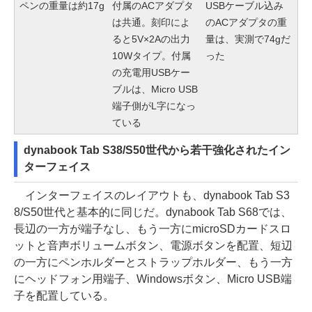
ペンの重量は約17g
付属のACアダプタ
USBケーブル込み
は共通。刻印によ
のACアダプタの重
ると5V×2Aの出力
量は、実測で74gだ
10Wタイプ。付属
った
の充電用USBケー
ブルは、Micro USB
端子側がL字になっ
ている
dynabook Tab S38/S50世代から若干強化されたイン
ターフェイス
インターフェイスのレイアウトも、dynabook Tab S3
8/S50世代と基本的に同じだ。dynabook Tab S68では、
長辺の一方が端子なし、もう一方にmicroSDカードスロ
ットと音声ボリュームボタン、電源ボタンを配置、短辺
の一方にペンホルダーとストラップホルダー、もう一方
にヘッドフォン用端子、Windowsボタン、Micro USB端
子を配置している。