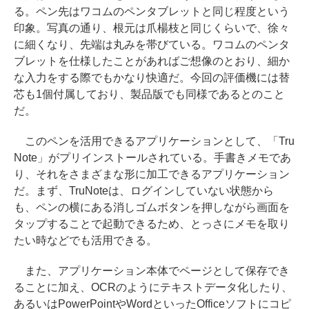
る。ペン先はワコムのペンタブレットと同じ程度という
印象。写真の通り、根元は爪楊枝と同じくらいで、徐々
に細くなり、先端は丸みを帯びている。ワコムのペンタ
ブレットを仕様したことがあればご想像のとおり、細か
な入力をする際でもかなり快適だ。今回の評価機には替
芯も1個付属しており、製品版でも同様であるとのこと
だ。
このペンを活用できるアプリケーションとして、「Tru
Note」がプリインストールされている。手書きメモであ
り、それをさまざまな形に加工できるアプリケーション
だ。まず、TruNoteは、ログインしていない状態から
も、ペンの横にある消しゴムボタンを押しながら画面を
タップすることで起動できるため、とっさにメモを取り
たい時などでも活用できる。
また、アプリケーション本体でページとして保存でき
ることに加え、OCRのようにテキストデータ化したり、
あるいはPowerPointやWordといったOfficeソフトにコピ