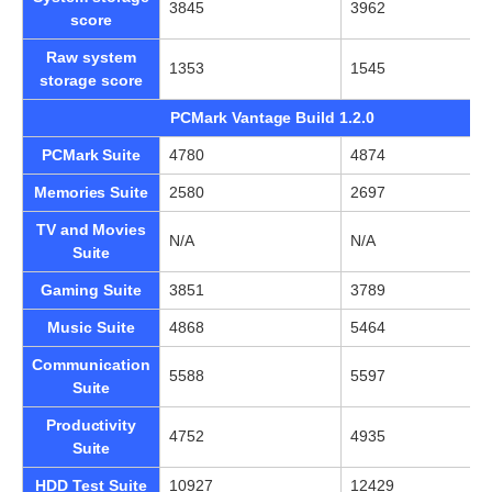
3845
3962
score
Raw system
1353
1545
storage score
PCMark Vantage Build 1.2.0
PCMark Suite
4780
4874
Memories Suite
2580
2697
TV and Movies
N/A
N/A
Suite
Gaming Suite
3851
3789
Music Suite
4868
5464
Communication
5588
5597
Suite
Productivity
4752
4935
Suite
HDD Test Suite
10927
12429