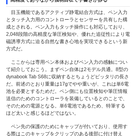
目玉機能であるアクティブ静電結合方式は、ペン入力
とタッチ入力用のコントローラとセンサーを共有した構
成とされる。ペン入力もタッチ操作にも対応しており、
2,048段階の高精度な筆圧検知や、優れた追従性により電
磁誘導方式に迫る自然な書き心地を実現できるという新
方式だ。
ここからは専用ペン本体およびペン入力の感触につい
て紹介しておこう。まずペン自体は2モデル共通。8型の
dynabook Tab S68に収納するとちょうどピッタリの長さ
だ。前述のとおり重量は17gでやや重いが、これは単6電
池を必要とするためだ。ペン側にも位置検知や筆圧情報
送信のためのコントローラを装備しているとのことで、
そのための電源となる。単6電池であるため、特筆する
ほど太いと感じるほどではない。
ペン先の保護のためにキャップが付いており、使用す
る際はこのキャップをクリップのある後部に付け替え