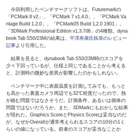
今回利用したベンチマークソフトは、Futuremarkの
「PCMark 8 v2」、「PCMark 7 v1.4.0」、「PCMark Va
ntage Build 1.2.0」、「PCMark05 Build 1.2.0 1901」、
「3DMark Professional Edition v1.3.708」の4種類。dyna
book Tab S50/23Mの結果は、
平澤寿康氏執筆のレビュー
記事
より引用した。
結果を見ると、dynabook Tab S50/23M時のスコアを
少々下回っているが、仕様上同じであることから考える
と、計測時の微妙な差異が影響したのかもしれない。
ベンチマーク中に表面温度を計測してみても、もっと
も高かった裏蓋カメラ周辺でも32℃程度だったので、熱
が絡む問題ではなさそうだ。計測条件、あるいは個体の
問題ではないだろうか。また、3DMarkにもおかしな結果
が現れた。Graphics ScoreとPhysics Scoreは妥当なのだ
が、なぜかOverallが通常考えられるスコアの10分の1く
らいの値になっている。前者のスコアが妥当なことか