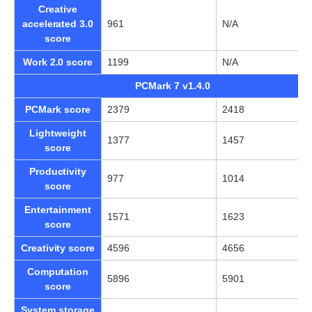
Creative
accelerated 3.0
961
N/A
score
Work 2.0 score
1199
N/A
PCMark 7 v1.4.0
PCMark score
2379
2418
Lightweight
1377
1457
score
Productivity
977
1014
score
Entertainment
1571
1623
score
Creativity score
4596
4656
Computation
5896
5901
score
System storage