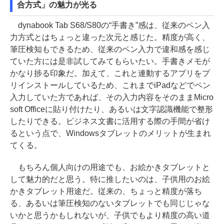
合方式」の魅力が光る
dynabook Tab S68/S80の“手書き”感は、従来のペン入
力方式とはちょっと違った次元と感じた。精度が高く、
筆圧検知もできるため、従来のペン入力で違和感を感じ
ていた方には是非試してみてもらいたい。手書きメモが
かなり捗る印象だ。加えて、これと連動するアプリをプ
リインストールしているため、これまでiPadなどでペン
入力していた方であれば、その入力内容をそのままMicro
soft Officeに貼り付けたり、あるいは文字認識機能で整形
したりできる。ビジネス文書に活用する際の手間が省け
るという点で、Windowsタブレットのメリットが生まれ
てくる。
もちろん個人向けの用途でも、お絵かきタブレットと
して魅力的だと思う。特に推したいのは、子供用のお絵
かきタブレット用途だ。従来の、ちょっと精度が落ち
る、あるいは筆圧検知のないタブレットでも同じじゃな
いかと思うかもしれないが、子供でもより精度の高い道