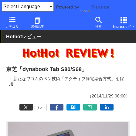
Powered by
Translate
PC Watch
パソコン/タブレット/スマートフォン
タブレット
Wi
カテゴリ
過去記事
検索
Impressサイト
Hothotレビュー
東芝「dynabook Tab S80/S68」
～新たなワコムのペン技術「アクティブ静電結合方式」を採
用
（2014/11/29 06:00）
リスト