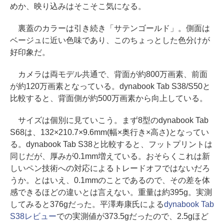
めか、映り込みはそこそこ気になる。
裏蓋のカラーは引き続き「サテンゴールド」。側面は
ベージュに近い色味であり、このちょっとした色分けが
好印象だ。
カメラは両モデル共通で、背面が約800万画素、前面
が約120万画素となっている。dynabook Tab S38/S50と
比較すると、背面側が約500万画素から向上している。
サイズは個別に見ていこう。まず8型のdynabook Tab
S68は、132×210.7×9.6mm(幅×奥行き×高さ)となってい
る。dynabook Tab S38と比較すると、フットプリントは
同じだが、厚みが0.1mm増えている。おそらくこれは新
しいペン技術への対応によるトレードオフではないだろ
うか。とはいえ、0.1mmのことであるので、その差を体
感できるほどの違いとは言えない。重量は約395g。実測
してみると376gだった。平澤寿康氏による
dynabook Tab
S38レビュー
での実測値が373.5gだったので、2.5gほど