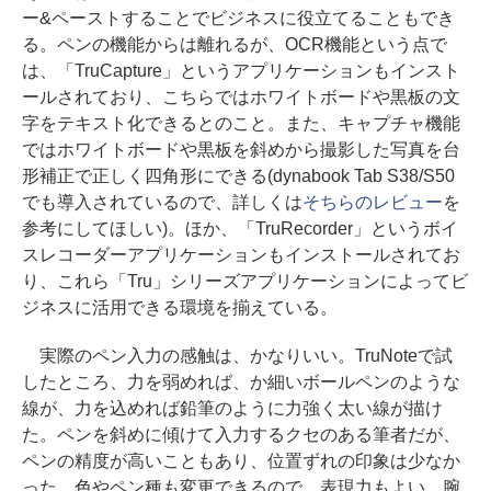
ー&ペーストすることでビジネスに役立てることもでき
る。ペンの機能からは離れるが、OCR機能という点で
は、「TruCapture」というアプリケーションもインスト
ールされており、こちらではホワイトボードや黒板の文
字をテキスト化できるとのこと。また、キャプチャ機能
ではホワイトボードや黒板を斜めから撮影した写真を台
形補正で正しく四角形にできる(dynabook Tab S38/S50
でも導入されているので、詳しくは
そちらのレビュー
を
参考にしてほしい)。ほか、「TruRecorder」というボイ
スレコーダーアプリケーションもインストールされてお
り、これら「Tru」シリーズアプリケーションによってビ
ジネスに活用できる環境を揃えている。
実際のペン入力の感触は、かなりいい。TruNoteで試
したところ、力を弱めれば、か細いボールペンのような
線が、力を込めれば鉛筆のように力強く太い線が描け
た。ペンを斜めに傾けて入力するクセのある筆者だが、
ペンの精度が高いこともあり、位置ずれの印象は少なか
った。色やペン種も変更できるので、表現力もよい。腕