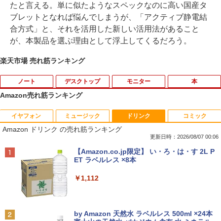
たと言える。単に似たようなスペックなのに高い国産タ
ブレットとなれば悩んでしまうが、「アクティブ静電結
合方式」と、それを活用した新しい活用法があること
が、本製品を選ぶ理由として浮上してくるだろう。
楽天市場 売れ筋ランキング
ノート
デスクトップ
モニター
本
Amazon売れ筋ランキング
イヤフォン
ミュージック
ドリンク
コミック
【期間限定★新品無線マウス付】中古ノ
ポイント10倍 中古パソコン デスクトッ
HP Z24n G2 フレームレス 24インチワイ
九条の大罪（17） 【電子書籍】[ 真鍋昌
1
1
1
1
Amazon ドリンク の売れ筋ランキング
ートパソコン Windows11 Office2019搭
プパソコン Windows 11【Office付】
ドLED液晶モニタ IPSパネル 1920x1200
平 ]
載 15.6型 テンキー付き Celeron 第8世代
【Windows 11 Pro 64Bit搭載】DELL O
16:10 画面回転 高さ調整 入力端子:HDM
更新日時：2026/08/07 00:06
Core i3 Core i5 メモリ4GB/16GB SSD1
ptiplexシリーズ Core i5搭載/4G/新品SS
I、DVI、DP USBハブ(Type-C、Type-A)
￥759
Anker Soundcore P40i オフホワイト
BRUCE WAYNE feat. Flo Milli, ATL Jacob
【Amazon.co.jp限定】 い・ろ・は・す 2L P
28GB～1TB Webカメラ DVD 無線LAN
D 120GB/DVD-ROM/送料無料【オプショ
Mac対応PS· Switch対応 中古 送料無料
[Explicit]
ET ラベルレス ×8本
店長おまかせPC 初期設定済 送料無料
ン色々有】
3か月保証付き
￥7,990
【中古】
￥250
￥1,112
￥24,800
￥12,800
￥9,999
不老不死少女の苗床旅行記 5 【電子書
2
籍】[ ふじはん ]
Anker Soundcore P31i ブラック
BRUCE WAYNE feat. Flo Milli, ATL Jacob
by Amazon 天然水 ラベルレス 500ml ×24本
【エントリーでポイント100％還元のチ
【楽天1位 累計販売100万台突破】モバイ
￥924
2
2