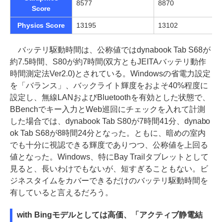
8577
8870
Score
Physics Score
13195
13102
バッテリ駆動時間は、公称値ではdynabook Tab S68が
約7.5時間、S80が約7時間(双方ともJEITAバッテリ動作
時間測定法Ver2.0)とされている。Windowsの省電力設定
を「バランス」、バックライト輝度をおよそ40%程度に
設定し、無線LANおよびBluetoothを有効とした状態で、
BBenchでキー入力とWeb巡回にチェックを入れて計測
した場合では、dynabook Tab S80が7時間41分、dynabo
ok Tab S68が8時間24分となった。ともに、暗めの室内
でも十分に視認できる輝度でありつつ、公称値を上回る
値となった。Windows、特にBay Trailタブレットとして
見ると、長いわけでもないが、短すぎることもない。ビ
ジネスタイムをカバーできるだけのバッテリ駆動時間を
有していると言えるだろう。
with Bingモデルとしては高価、「アクティブ静電結