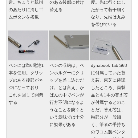
造。ちょうど親指
のある後部に付け
度。先に行くにし
のあたりに消しゴ
替える
たがって若干細く
ムボタンを搭載
なり、先端は丸み
を帯びている
ペンには単6電池1
ペンの収納は、ペ
dynabook Tab S68
本を使用。クリッ
ンホルダーにクリ
に付属していた替
プのある後部がネ
ップを差し込むだ
え芯。東芝に確認
ジになっており、
け。とは言え、か
したところ、両製
これを回して開閉
ばんの中でペンが
品とも1本の替え芯
する
行方不明になるよ
が付属するとのこ
うなことを防ぐと
とだ。替え芯は、
いう意味では十分
軸部分が一段細
に効果がある
く、筆者の手持ち
のワコム製ペンタ