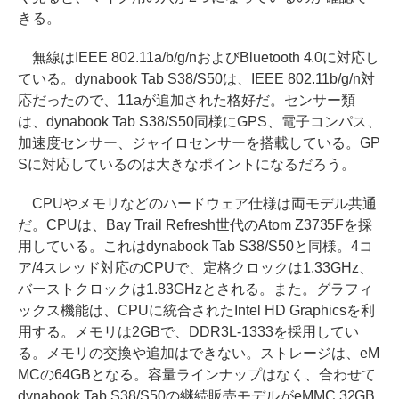
きる。
無線はIEEE 802.11a/b/g/nおよびBluetooth 4.0に対応し
ている。dynabook Tab S38/S50は、IEEE 802.11b/g/n対
応だったので、11aが追加された格好だ。センサー類
は、dynabook Tab S38/S50同様にGPS、電子コンパス、
加速度センサー、ジャイロセンサーを搭載している。GP
Sに対応しているのは大きなポイントになるだろう。
CPUやメモリなどのハードウェア仕様は両モデル共通
だ。CPUは、Bay Trail Refresh世代のAtom Z3735Fを採
用している。これはdynabook Tab S38/S50と同様。4コ
ア/4スレッド対応のCPUで、定格クロックは1.33GHz、
バーストクロックは1.83GHzとされる。また。グラフィ
ックス機能は、CPUに統合されたIntel HD Graphicsを利
用する。メモリは2GBで、DDR3L-1333を採用してい
る。メモリの交換や追加はできない。ストレージは、eM
MCの64GBとなる。容量ラインナップはなく、合わせて
dynabook Tab S38/S50の継続販売モデルがeMMC 32GB