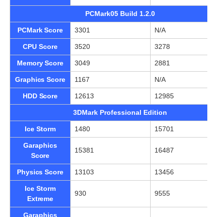
PCMark05 Build 1.2.0
PCMark Score
3301
N/A
CPU Score
3520
3278
Memory Score
3049
2881
Graphics Score
1167
N/A
HDD Score
12613
12985
3DMark Professional Edition
Ice Storm
1480
15701
Garaphics
15381
16487
Score
Physics Score
13103
13456
Ice Storm
930
9555
Extreme
Garaphics