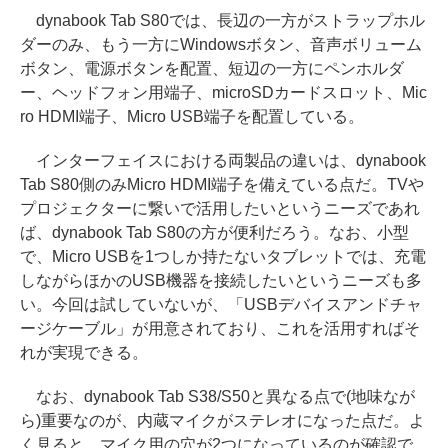
dynabook Tab S80では、長辺の一方がストラップホル
ダーのみ、もう一方にWindowsボタン、音声ボリューム
ボタン、電源ボタンを配置、短辺の一方にペンホルダ
ー、ヘッドフォン用端子、microSDカードスロット、Mic
ro HDMI端子、Micro USB端子を配置している。
インターフェイスにおける両製品の違いは、dynabook
Tab S80側のみMicro HDMI端子を備えている点だ。TVや
プロジェクターに繋いで活用したいというニーズであれ
ば、dynabook Tab S80の方が便利だろう。なお、小型
で、Micro USBを1つしか持たないタブレットでは、充電
しながらほかのUSB機器を接続したいというニーズも多
い。今回は試していないが、「USBデバイスアンドチャ
ージケーブル」が用意されており、これを活用すればそ
れが実現できる。
なお、dynabook Tab S38/S50と異なる点で(地味なが
ら)重要なのが、内蔵マイクがステレオになった点だ。よ
く見ると、マイク用の穴が2つになっているのが確認で