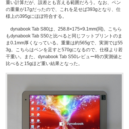
重い計算だが、誤差とも言える範囲だろう。なお、ペン
の重量が17gだったので、これを足せば393gとなり、仕
様上の395gにほぼ符合する。
dynabook Tab S80は、258.8×175×9.1mm(同)。こちら
もdynabook Tab S50と比べると同じフットプリントのま
ま0.1mm厚くなっている。重量は約565gで、実測では55
3g。こちらはペンを足すと570gになるので、仕様より若
干重い。また、dynabook Tab S50レビュー時の実測値と
比べると15gほど重い結果となった。