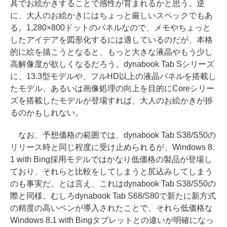
具でお絵かきすることで感性が育まれるかと思う。逆
に、大人のお絵かきにはちょっと厳しいスペックでもあ
る。1,280×800ドットのパネルなので、メモやちょっと
したアイデアを図形化するには適しているのだが、本格
的に絵を描こうとなると、もっと大きな液晶やもう少し
高解像度が欲しくなるだろう。dynabook Tab Sシリーズ
に、13.3型モデルや、フルHD以上の液晶パネルを搭載し
たモデル、あるいは画像処理の向上を目的にCoreシリー
ズを搭載したモデルが登場すれば、大人のお絵かきが捗
るのかもしれない。
なお、予想価格の範囲では、dynabook Tab S38/S50の
リリース時と同じ程度に受け止められるが、Windows 8.
1 with Bing採用モデルではかなり低価格の製品が登場し
ており、それらと比較をしてしまうと尻込みしてしまう
のも事実だ。とは言え、これはdynabook Tab S38/S50の
際と同様。むしろdynabook Tab S68/S80で新たに新方式
の精度の高いペンが導入されたことで、それら低価格な
Windows 8.1 with Bingタブレットとの違いが明確になっ