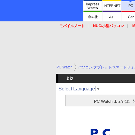
モバイルノート
NUC/小型パソコン
M
SSD
キーボード
マウス
PC Watch
パソコン/タブレット/スマートフォ
.biz
Select Language
▼
PC Watch .b