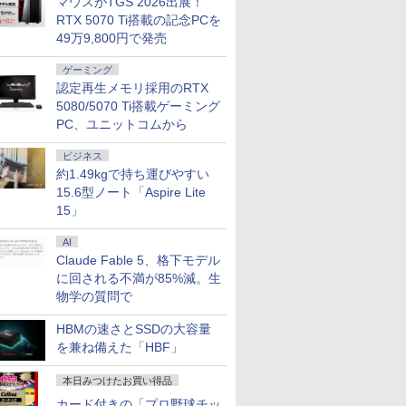
マウスがTGS 2026出展！
RTX 5070 Ti搭載の記念PCを
49万9,800円で発売
ゲーミング
認定再生メモリ採用のRTX
5080/5070 Ti搭載ゲーミング
PC、ユニットコムから
ビジネス
約1.49kgで持ち運びやすい
15.6型ノート「Aspire Lite
15」
AI
Claude Fable 5、格下モデル
に回される不満が85%減。生
物学の質問で
HBMの速さとSSDの大容量
を兼ね備えた「HBF」
本日みつけたお買い得品
カード付きの「プロ野球チッ