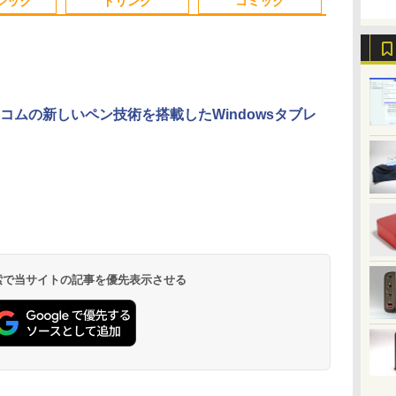
ジック
ドリンク
コミック
ど
0円値下げ／＼
辺境の貧乏伯爵に嫁ぐ
＼セール中6000円OFF／ グ
楽譜 吹奏楽J−POP 好
【2,000円クーポン＋P最大
ふかふかダンジョン攻
中古品 | 2
魔女と傭兵（9
コムの新しいペン技術を搭載したWindowsタブレ
ど
6年最新の超軽
ことになったので領地
リーンハウス ゲーミングモ
きすぎて滅！〔Grade
31.5%還元！】ゲーミングモ
略記〜俺の異世界転生
モニター | 
子書籍】[ 宮木
〜
バイルモニター
改革に励みます〜the
ニター ディスプレイ ホワイ
3〕／M！LK【沖縄・
ニター 27インチモニター 液
冒険譚〜/ 20 【電子書
長におまかせ
￥792
典
HD 4K
letter from Boule〜
ト 23.8型 165Hz フルHD
離島以外送料無料】
晶ディスプレイ WQHD
籍】[ KAKERU ]
べく細いのを
￥726
￥19,980
￥5,940
￥23,731
￥792
￥5,280
書
チパネル バッテ
5【電子書店共通特典イ
1920x1080 ノングレア ゲー
(2560x1440) Fast IPS 200Hz
【VGAケーブ
.
Anker Soundcore
On My Road
by Amazon 天然水
ONE PIECE モノクロ
【2026年アップグレ
On My Road
by Amazon 炭酸水
HUNTER×HUNTER
Xiaomi シャオミ
BUGS LIFE
コカ・コーラ やかんの
スーパーの裏でヤニ吸
続 12モデル
ラスト付】 【電子書
ミングディスプレイ モニタ
1ms(MPRT) 124%sRGB 低
日保証】
Liberty 5 ミッドナイ
(Stadium ver.)
ラベルレス 2L×9本
版 115 (ジャンプコミ
ード版】AOKIMI ワ
(Stadium ver.)
ラベルレス 500ml
モノクロ版 39 (ジャ
REDMI Buds 8 Lite ワ
麦茶 from 爽健美茶 ラ
うふたり 9巻 (デジタル
パネル Type-
籍】[ 深山じお ]
ー 液晶 VESA 壁掛け 144hz
ブルーライトフリッカーフリ
￥250
トブラック
ックスDIGITAL)
イヤレスイヤホン
×24本 強炭酸水 ペッ
ンプコミックス
イヤレスイヤホン
ベルレス
版ビッグガンガンコミ
 薄型 リモート
PS5 Switch PR02 GH-
ーFreeSync & G-Sync対応
￥250
￥1,117
￥250
水
bluetooth イヤホン
トボトル 500ミリリ
DIGITAL)
Bluetooth 5.4 ノイズ
650mlPET×24本
ックス)
プレイ 持ち運
ELCG238B-WH
高輝度400cd/m² PS5対応
￥14,990
￥594
￥2,599
￥1,625
￥572
￥3,480
￥2,009
￥810
V12 小型軽量 ブルー
ットル (Smart
キャンセリング ANC
モニター
HDMI×2 DP×1.4 KTC
トゥースHi-Fi 最大
Basic)
36時間再生
H27T22C 3年保証
36時間再生 ぶるーと
 検索で当サイトの記事を優先表示させる
ゅーす コードレス
ENCノイズキャンセ
リング 自動ペアリン
グ Type-C充電 マイ
ク付き 防水 タッチ式
音量調整 スポーツ/通
勤/通学/WEB会議
6.0(オフホワイト)