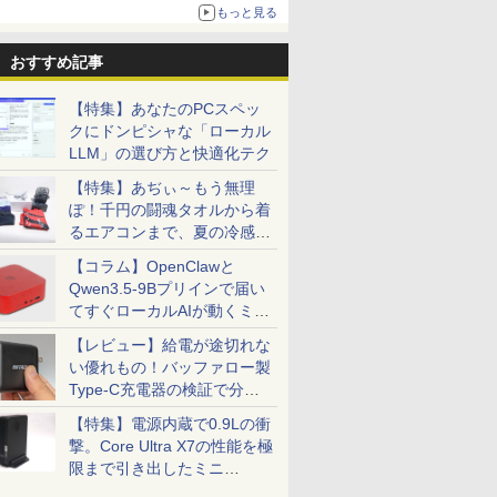
もっと見る
おすすめ記事
【特集】あなたのPCスペッ
クにドンピシャな「ローカル
4インチワイド液晶
） 【電
信じていた仲間達にダ
＼本日限定500円値下げ／＼
楽譜 【取寄品】吹奏楽
＼セール中6000円OFF／ グ
楽譜 【取寄品】
【2,000円クー
【楽天ブッ
LLM」の選び方と快適化テク
黒色系で品番は店
真人 ]
ンジョン奥地で殺され
楽天1位！2026年最新の超軽
セレクション 豊臣兄
リーンハウス ゲーミングモ
POP−286 J−POP−秋う
31.5%還元！】
典】生田斗
！枠部分はなる
かけたがギフト『無限
量超薄型／モバイルモニター
弟！メインテーマ
ニター ディスプレイ ホワイ
たコレクション【沖
ニター 27インチ
サリーブッ
【特集】あぢぃ～もう無理
選びます！
ガチャ』でレベル9999
15.6インチ フルHD 4K
〔Grade 3．5〕【沖
ト 23.8型 165Hz フルHD
縄・離島以外送料無
晶ディスプレイ 
』(アザー
￥792
ぽ！千円の闘魂タオルから着
￥12,480
￥6,490
￥19,980
￥6,578
￥23,731
￥6,820
ル付属】【30
の仲間達を手に入れて
144Hz タッチパネル バッテ
縄・離島以外送料無
1920x1080 ノングレア ゲー
料】
(2560x1440) Fas
1枚) [ 生田
るエアコンまで、夏の冷感グ
元パーティーメンバー
リー内蔵 無線接続 12モデル
料】
ミングディスプレイ モニタ
1ms(MPRT) 12
ッズ一挙紹介
と世界に復讐＆『ざま
選択 非光沢 IPSパネル Type-
ー 液晶 VESA 壁掛け 144hz
ブルーライトフ
【コラム】OpenClawと
ぁ！』します！【電子
C HDMI 軽量 薄型 リモート
PS5 Switch PR02 GH-
ーFreeSync & 
Qwen3.5-9Bプリインで届い
書籍】
ワーク ディスプレイ 持ち運
ELCG238B-WH
高輝度400cd/m²
てすぐローカルAIが動くミニ
び ポータブルモニター
HDMI×2 DP×1.4
H27T22C 3年保
PC「SER9 Pro」
【レビュー】給電が途切れな
い優れもの！バッファロー製
Type-C充電器の検証で分か
ったこと
【特集】電源内蔵で0.9Lの衝
撃。Core Ultra X7の性能を極
限まで引き出したミニ
PC「GPD BOX」