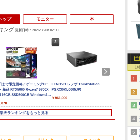
トップ
モニター
本
キング
更新日時：2026/08/08 02:00
3
3
4
1
1
1
色選べる新品
1日まで限定価格／ゲーミングPC
【最新Office2024】Lenovo
LENOVO レノボ ThinkStation
【1500円OFFクーポン】
【新品】【楽
ポイント10倍
デル！
新品 RTX5060 Ryzen7 5700X
ThinkPad L15 Gen3 第12世
PGX(30KL0005JP)
【やや訳有】【WEBカメラ
トパソコン 新
Windows 11 
595 15.6インチ
16GB SSD500GB Windows11
代 Core i5 メモリ16GB 爆速
+フルHD】中古ノートパソコ
CPU搭載ノートP
OptiPlex シ
￥961,000
N95
トップPC モニター付き 23.8型
新品 SSD 1TB 15.6型 液晶 テ
ン 中古パソコン 13.3インチ
きノートパソ
第3世代 3770
,070
￥59,800
￥62,800
￥29,800
￥19,800
80IPS液晶 最大
 100Hz 1年保証 高性能 配信 動画編
ンキー搭載 Webカメラ内蔵
SSD256GB メモリ16GB
け Windows
8G/HDD500
1TB Office
スポーツ 初心者 一式 ゲーミング
HDMI端子 Type-C Wi-Fi
Core i7 第11世代 Microsoft
Webカメラ z
楽天ランキングをもっと見る
コン デスクトップパソコン
Bluetooth 初期設定済み 届
Office付き Windows11
ーボード 14.1型
ice2024可 日本
いてすぐ使える Windows11
DELL Latitude 7320 ノート
Celeron メ
ド/Webカメ
Pro 64bit 送料無料 半年保証
パソコン 中古 PC パソコン
SSD1TB(最
DMI 5GWIFI
付 厳選中古パソコン
中古ノートPC SSD1TB メモ
リービジネス 
3
3
4
4
5
1
6
 ノートパソコン
リ32GB デル
ント 学生向け