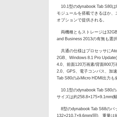
10.1型のdynabook Tab S
モジュールを搭載できるほか、スタ
オプションで提供される。
両機種ともストレージは32GBまた
and Business 2013の有無も
共通の仕様はプロセッサにAtom 
2GB、Windows 8.1 Pro Update(
4.0、前面120万画素/背面800万
2.0、GPS、電子コンパス、加
Tab S80のみMicro HDMI出
10.1型のdynabook Tab S
サイズは約258.8×175×9.1m
8型のdynabook Tab S6
132×210.7×9.6mm(同)、重量は