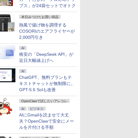
プス」が24袋セットでオトク
本日みつけたお買い得品
熱風で揚げ物を調理する
COSORIのエアフライヤーが
2,000円引き
AI
格安の「DeepSeek API」が
近日大幅値上げへ
AI
ChatGPT、無料プランもテ
キストチャットが無制限に。
GPT-5.6 Solも改善
OpenClawで試したいアレコレ
AI
ビジネス
AIにGmailを読ませて大丈
夫？OpenClawで安全にメー
ルを片付ける手順