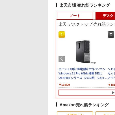
楽天市場 売れ筋ランキング
ノート
デスク
楽天 デスクトップ 売れ筋ラン
3
4
1
1
2
2
C
24】Lenovo
LENOVO レノボ ThinkStation
【1500円OFFクーポン】
【新品】【楽天1位！】ノー
ポイント10倍 送料無料 中古パソコン
本日15倍！2
＼1
X
 Gen3 第12世
PGX(30KL0005JP)
【やや訳有】【WEBカメラ
トパソコン 新品第13世代
Windows 11 Pro 64bit 搭載 DELL
2026年最新モ
セット 
1
モリ16GB 爆速
+フルHD】中古ノートパソコ
CPU搭載ノートPC Office付
OptiPlex シリーズ（7010等） Core i7
Pasoeco PR1
メモリ
￥961,000
型
15.6型 液晶 テ
ン 中古パソコン 13.3インチ
きノートパソコン 初心者向
第3世代 3770 3.4G/メモリ
第13世代Intel 
デスク
￥62,800
￥29,800
￥19,800
￥55,800
￥181
画編
bカメラ内蔵
SSD256GB メモリ16GB
け Windows11 初期設定済
8G/HDD500GB/DVD-ROM/激安セール
FHD1920*10
IPS
グ
C Wi-Fi
Core i7 第11世代 Microsoft
Webカメラ zoom 日本語キ
メモリ16GB SSD
集 e
初期設定済み 届
Office付き Windows11
ーボード 14.1型 Intel
付きパソコン
パソ
indows11
DELL Latitude 7320 ノート
Celeron メモリ8GB
MicrosoftOff
料無料 半年保証
パソコン 中古 PC パソコン
SSD1TB(最大) 大容量バッテ
語配列キーボー
Amazon売れ筋ランキング
コン
中古ノートPC SSD1TB メモ
リービジネス 大学生 プレゼ
ラ/USB 3.0 /H
4
10
1
1
2
2
リ32GB デル
ント 学生向け
Bluetooth