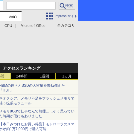
Impress サイト
全カテゴリ
CPU
Microsoft Office
アクセスランキング
時間
24時間
1週間
1カ月
HBMの速さとSSDの大容量を兼ね備えた
「HBF」
キオクシア、メモリ不足をフラッシュメモリで
補う拡張モジュール
メモリ8GBで仕事なんて無理……そう思ってい
た時期が僕にもありました
【本日みつけたお買い得品】モトローラのスマ
ホが約1万7,000円で購入可能