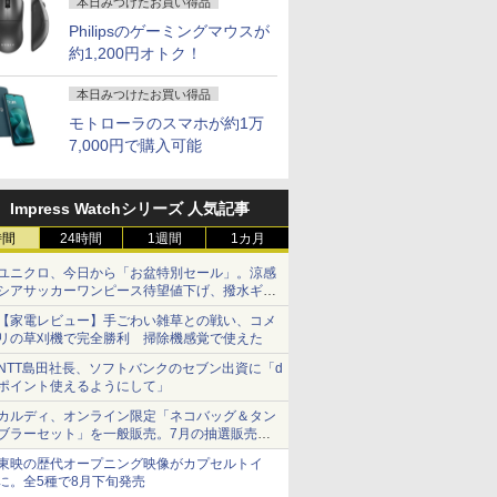
本日みつけたお買い得品
Philipsのゲーミングマウスが
約1,200円オトク！
本日みつけたお買い得品
モトローラのスマホが約1万
7,000円で購入可能
2
2
3
3
4
Impress Watchシリーズ 人気記事
時間
24時間
1週間
1カ月
ユニクロ、今日から「お盆特別セール」。涼感
シアサッカーワンピース待望値下げ、撥水ギア
天1位！】ノー
 送料無料 中古パソコン
本日15倍！2色選べる新品
＼11日まで限定価格／ゲーミングPC
【最新Office2024】Lenovo
LENOVO レノボ ThinkSta
【1500円OFF
ショーツは1990円に
品第13世代
Pro 64bit 搭載 DELL
2026年最新モデル！
セット 新品 RTX5060 Ryzen7 5700X
ThinkPad L15 Gen3 第12世
PGX(30KL0005JP)
【やや訳有】【W
【家電レビュー】手ごわい雑草との戦い、コメ
C Office付
リーズ（7010等） Core i7
Pasoeco PR1595 15.6インチ
メモリ16GB SSD500GB Windows11
代 Core i5 メモリ16GB 爆速
+フルHD】中古
リの草刈機で完全勝利 掃除機感覚で使えた
￥961,000
コン 初心者向
 3.4G/メモリ
第13世代Intel N95
デスクトップPC モニター付き 23.8型
新品 SSD 1TB 15.6型 液晶 テ
ン 中古パソコン 
￥55,800
￥181,070
￥59,800
￥62,800
NTT島田社長、ソフトバンクのセブン出資に「d
11 初期設定済
GB/DVD-ROM/激安セール
FHD1920*1080IPS液晶 最大
IPS 100Hz 1年保証 高性能 配信 動画編
ンキー搭載 Webカメラ内蔵
SSD256GB メモ
ポイント使えるようにして」
oom 日本語キ
メモリ16GB SSD1TB Office
集 eスポーツ 初心者 一式 ゲーミング
HDMI端子 Type-C Wi-Fi
Core i7 第11世代 
 Intel
付きパソコン
パソコン デスクトップパソコン
Bluetooth 初期設定済み 届
Office付き Wind
カルディ、オンライン限定「ネコバッグ＆タン
モリ8GB
MicrosoftOffice2024可 日本
いてすぐ使える Windows11
DELL Latitude
ブラーセット」を一般販売。7月の抽選販売の
大) 大容量バッテ
語配列キーボード/Webカメ
Pro 64bit 送料無料 半年保証
パソコン 中古 P
当選無効分
東映の歴代オープニング映像がカプセルトイ
大学生 プレゼ
ラ/USB 3.0 /HDMI 5GWIFI
付 厳選中古パソコン
中古ノートPC SS
に。全5種で8月下旬発売
7
2
8
3
9
4
10
Bluetooth ノートパソコン
リ32GB デル