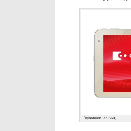
「dynabook Tab S68」