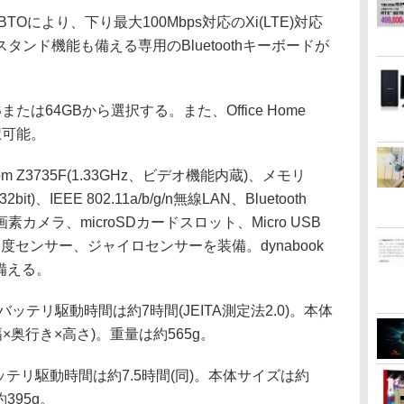
80はBTOにより、下り最大100Mbps対応のXi(LTE)対応
ンド機能も備える専用のBluetoothキーボードが
は64GBから選択する。また、Office Home
選択可能。
Z3735F(1.33GHz、ビデオ機能内蔵)、メモリ
32bit)、IEEE 802.11a/b/g/n無線LAN、Bluetooth
画素カメラ、microSDカードスロット、Micro USB
速度センサー、ジャイロセンサーを装備。dynabook
力も備える。
80のバッテリ駆動時間は約7時間(JEITA測定法2.0)。本体
m(幅×奥行き×高さ)。重量は約565g。
8のバッテリ駆動時間は約7.5時間(同)。本体サイズは約
約395g。