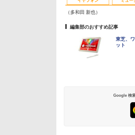
イヤフォン
ミュー
（多和田 新也）
編集部のおすすめ記事
円OFF／ グ
 【取寄品】
【2,000円クーポン＋P最大
【楽天ブックス限定特
中古品 | 24インチワイド液晶
数学 大学入試問題解答
町人Aは悪役令嬢を
＼本日限定50
東芝、ワ
ゲーミングモ
−286 J−POP−秋う
31.5%還元！】ゲーミングモ
典】生田斗真 アニバー
モニター | 黒色系で品番は店
集 2026 国公立大編
うしても救いたい〜
楽天1位！202
ット
レイ ホワイ
レクション【沖
ニター 27インチモニター 液
サリーブック『 余白
長におまかせ！枠部分はなる
ぶと空と氷の姫君
量超薄型／モ
￥5,665
z フルHD
離島以外送料無
晶ディスプレイ WQHD
』(アザーカット生写真
べく細いのを選びます！
10【電子書店共通特
15.6インチ フル
578
￥23,731
￥6,820
￥5,280
￥726
￥12,480
ノングレア ゲー
(2560x1440) Fast IPS 200Hz
1枚) [ 生田斗真 ]
【VGAケーブル付属】【30
イラスト付】 【電子
144Hz タッ
Anker Soundcore
BRUCE WAYNE feat.
【Amazon.co.jp限
薬屋のひとりごと 17
Anker Soundcore
BRUCE WAYNE feat
by Amazon 天然水
異世界居酒屋「の
レイ モニタ
1ms(MPRT) 124%sRGB 低
日保証】
籍】[ 目黒三吉 ]
リー内蔵 無線接
P40i オフホワイト
Flo Milli, ATL Jacob
定】 い・ろ・は・す
巻 (デジタル版ビッグ
P31i ホワイト
Flo Milli, ATL Jacob
ラベルレス 500ml
ぶ」(22) (角川コミッ
掛け 144hz
ブルーライトフリッカーフリ
選択 非光沢 IPS
[Explicit]
2L PET ラベルレス
ガンガンコミックス)
[Explicit]
×24本 富士山の天然
クス・エース)
02 GH-
ーFreeSync & G-Sync対応
C HDMI 軽量
￥7,990
￥5,990
×8本
水 バナジウム含有 
高輝度400cd/m² PS5対応
ワーク ディス
￥250
￥1,112
￥770
￥250
￥1,380
￥832
ミネラルウォーター
HDMI×2 DP×1.4 KTC
び ポータブル
ペットボトル 静岡県
H27T22C 3年保証
産 500ミリリットル
Google
(Smart Basic)