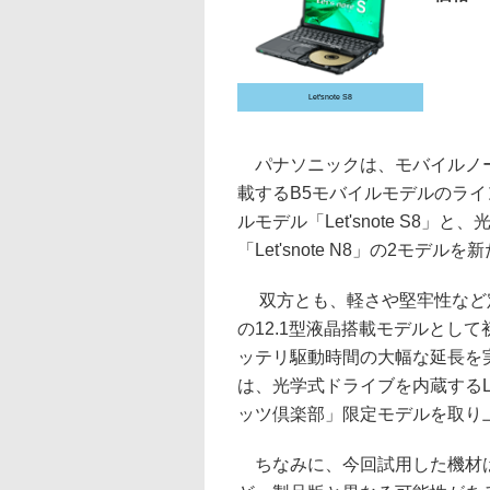
Let'snote S8
パナソニックは、モバイルノート「
載するB5モバイルモデルのラ
ルモデル「Let'snote S8
「Let'snote N8」の2モデル
双方とも、軽さや堅牢性など定評
の12.1型液晶搭載モデルとし
ッテリ駆動時間の大幅な延長を
は、光学式ドライブを内蔵するLet
ッツ倶楽部」限定モデルを取り
ちなみに、今回試用した機材は