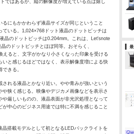
ドットではあるが、縦の解像度が増えている点は嬉し
るにもかかわらず液晶サイズが同じということ
いる。1,024×768ドット液晶のドットピッチは
ト液晶のドットピッチは0.204mm。これは、Let'snote
型液晶のドットピッチとほぼ同等。おそらく、
最
から乗り換えると、文字がかなり小さくなった印象を受ける
らいと感じるほどではなく、表示解像度増による快
得できる。
される液晶とかなり近い。やや青みが強いという
やや狭く感じる。映像やデジカメ画像などを表示さ
やや厳しいものの、液晶表面が非光沢処理となって
どが中心のビジネス用途では特に不満を感じること
液晶搭載モデルとして初となるLEDバックライトを