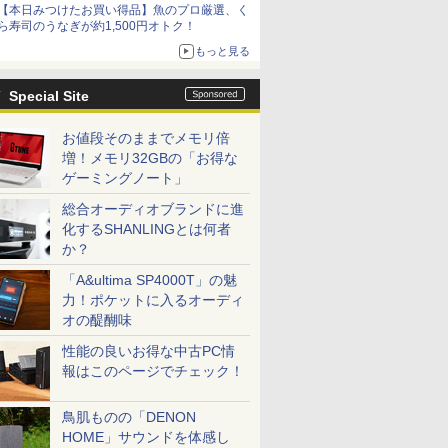
【本日みつけたお買い得品】魚のプロ厳選、く
ら寿司のうなぎが約1,500円オトク！
もっと見る
Special Site
お値段そのままでメモリ倍
増！メモリ32GBの「お得な
ゲーミングノート」
総合オーディオブランドに進
化するSHANLINGとは何者
か？
「A&ultima SP4000T」の魅
力！ポケットに入るオーディ
オの醍醐味
性能の良いお得な中古PC情
報はこのページでチェック！
鳥肌ものの「DENON
HOME」サウンドを体感し