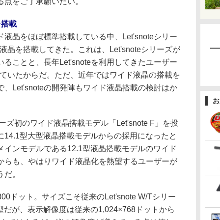
る点をご了承願いたい。
を搭載
晶をほぼ標準搭載している中、Let'snoteシリー
液晶を搭載してきた。これは、Let'snoteシリーズが
ことと、長年Let'snoteを利用してきたユーザー
していたからだ。ただ、近年ではワイド液晶の搭載を
Let'snoteの開発陣もワイド液晶搭載の検討はか
お
初のワイド液晶搭載モデル「Let'snote F」を投
14.1型大型液晶搭載モデルからの採用になったと
インモデルである12.1型液晶搭載モデルのワイド
からも、やはりワイド液晶化を熱望するユーザーが
うだ。
0ドット。サイズこそ従来のLet'snote W/Tシリー
型だが、表示解像度は従来の1,024×768ドットから