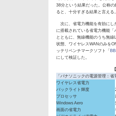
38分という結果だった。公称の
ると、十分すぎる結果と言える
次に、省電力機能を有効にした状
に搭載されている省電力機能「
とともに、無線機能のうち無線L
状態、ワイヤレスWANのみをO
ッテリベンチマークソフト「
BB
にして検証した。
【
「パナソニックの電源管理：省
ワイヤレス省電力
バックライト輝度
プロセッサ
Windows Aero
画面の省電力