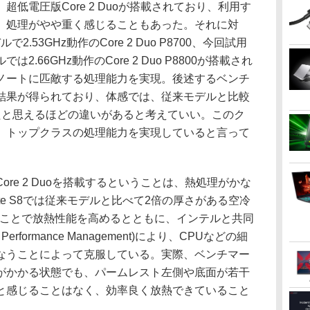
低電圧版Core 2 Duoが搭載されており、利用す
、処理がやや重く感じることもあった。それに対
ルで2.53GHz動作のCore 2 Duo P8700、今回試用
.66GHz動作のCore 2 Duo P8800が搭載され
ノートに匹敵する処理能力を実現。後述するベンチ
結果が得られており、体感では、従来モデルと比較
たと思えるほどの違いがあると考えていい。このク
、トップクラスの処理能力を実現していると言って
re 2 Duoを搭載するということは、熱処理がかな
ote S8では従来モデルと比べて2倍の厚さがある空冷
することで放熱性能を高めるとともに、インテルと共同
 Performance Management)により、CPUなどの細
なうことによって克服している。実際、ベンチマー
がかかる状態でも、パームレスト左側や底面が若干
と感じることはなく、効率良く放熱できていること