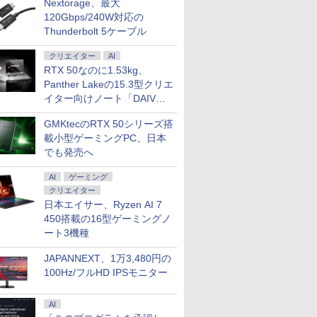
Nextorage、最大
120Gbps/240W対応の
Thunderbolt 5ケーブル
クリエイター
AI
RTX 50なのに1.53kg、
Panther Lakeの15.3型クリエ
イター向けノート「DAIV
Z5」
GMKtecのRTX 50シリーズ搭
載小型ゲーミングPC、日本
でも発売へ
AI
ゲーミング
クリエイター
日本エイサー、Ryzen AI 7
450搭載の16型ゲーミングノ
ート3機種
JAPANNEXT、1万3,480円の
100Hz/フルHD IPSモニター
AI