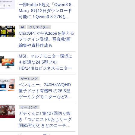
一部Fable 5超え「Qwen3.8-
Max」8月12日ダウンロード
可能に！Qwen3.8-27Bも順
次
AI
クリエイター
ChatGPTからAdobeを使える
プラグイン登場。写真/動画
編集や資料作成も
MSI、マルチモニター環境に
も好適な24.5型フル
HD/144Hzビジネスモニター
ゲーミング
ベンキュー、240Hz/WQHD
量子ドット有機ELの26.5型
ゲーミングモニターなど3機
種
ゲーミング
ガチくんに! 第427回切り抜
き「ついにスト6おじリーグ
開催/翔がときどのコーチ就
任など」