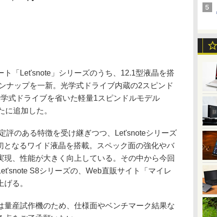
Let'snote」シリーズのうち、12.1型液晶を搭
インナップを一新。光学式ドライブ内蔵の2スピンド
」と、光学式ドライブを省いた軽量1スピンドルモデル
を新たに追加した。
のある特徴を受け継ぎつつ、Let'snoteシリーズ
て初となるワイド液晶を搭載。スペック面の強化やバ
実現、性能が大きく向上している。その中から今回
'snote S8シリーズの、Web直販サイト「マイレ
上げる。
量産試作機のため、仕様面やベンチマーク結果な