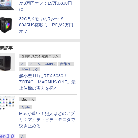
が3万円オフで15万9,800円
に
32GBメモリのRyzen 9
8945HS搭載ミニPCが2万円
オフ
新記事
西川和久の不定期コラム
AI
ミニPC・UMPC
自作PC
ゲーミング
超小型11LにRTX 5080！
ZOTAC「MAGNUS ONE」最
上位機の実力を探る
Mac Info
Apple
Macが重い！犯人はどのアプ
リ？アクティビティモニタで
突き止める
AI