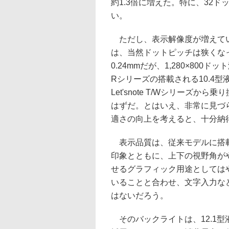
約1.3倍に増えた。特に、32
い。
ただし、表示解像度が増えてい
は、当然ドットピッチは狭くなって
0.24mmだが、1,280×800ドッ
Rシリーズの搭載される10.4
Let'snote T/Wシリーズ
はずだ。とはいえ、非常に見づ
適さの向上を考えると、十分納
表示品質は、従来モデルに搭載
印象とともに、上下の視野角が
せるグラフィック用途としては
いることと合わせ、文字入力な
はないだろう。
そのバックライトは、12.1型