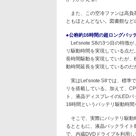
また、この空冷ファンは高負荷
ともほとんどない。図書館など
●公称約16時間の超ロングバッ
Let'snote S8の3つ目の
リ駆動時間を実現している点だ。従来
長時間駆動を実現していたが、標準
動時間延長を実現しているのだ
実はLet'snote S8では、
リを搭載している。加えて、C
ト、液晶ディスプレイのLED
16時間というバッテリ駆動時
そこで、実際にバッテリ駆動時
るとともに、液晶バックライト
で、内蔵DVDドライブを利用し