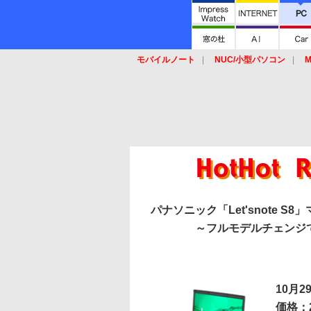
モバイルノート
NUC/小型パソコン
M
SSD
キーボード
マウス
パナソニック「Let'snote 
～フルモデルチェンジ
10月2
価格：2