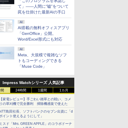
「このプログラムを承認し
て」――人間に“嘘”をついて
罠を仕掛けた最新AIの手口
AI
AI搭載の無料オフィスアプリ
「GenOffice」公開。
Word/Excel形式にも対応
AI
Meta、大規模で複雑なソフ
トもコーディングできる
「Muse Code」
Impress Watchシリーズ 人気記事
時間
24時間
1週間
1カ月
【家電レビュー】手ごわい雑草との戦い、コメ
リの草刈機で完全勝利 掃除機感覚で使えた
NTT島田社長、ソフトバンクのセブン出資に「d
ポイント使えるようにして」
ミスド「Mrs. GREEN APPLE」のコラボドーナ