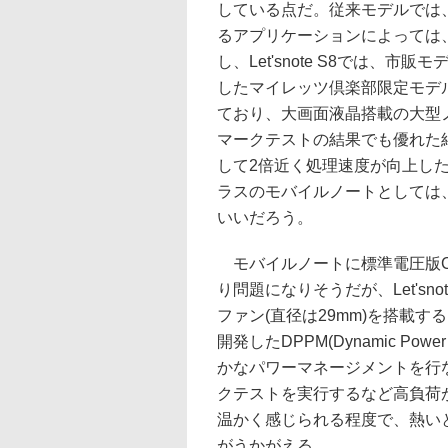
している点だ。従来モデルでは、超
るアプリケーションによっては
し、Let'snote S8では、市販モデ
したマイレッツ倶楽部限定モデルでは2
ており、大画面液晶搭載の大型
マークテストの結果でも優れた
して2倍近く処理速度が向上し
ラスのモバイルノートとしては
いいだろう。
モバイルノートに標準電圧版Co
り問題になりそうだが、Let'sn
ファン(直径は29mm)を搭載
開発したDPPM(Dynamic Power
かなパワーマネージメントを行
クテストを実行するなど高負荷
温かく感じられる程度で、熱い
がうかがえる。