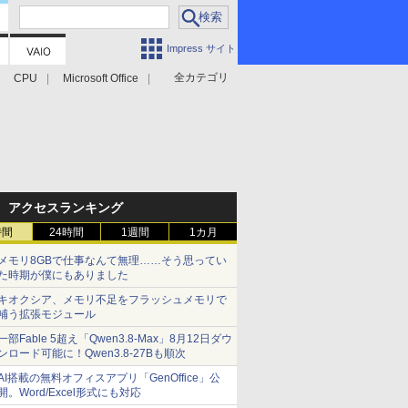
Impress サイト
全カテゴリ
CPU
Microsoft Office
アクセスランキング
時間
24時間
1週間
1カ月
メモリ8GBで仕事なんて無理……そう思ってい
た時期が僕にもありました
キオクシア、メモリ不足をフラッシュメモリで
補う拡張モジュール
一部Fable 5超え「Qwen3.8-Max」8月12日ダウ
ンロード可能に！Qwen3.8-27Bも順次
AI搭載の無料オフィスアプリ「GenOffice」公
開。Word/Excel形式にも対応