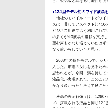
ど、製品版と異なる可能性があ
●12.1型モデル初のワイド液晶
他社のモバイルノートがワイド液
ズは一貫してアスペクト比4:3の
ビジネス用途で広く利用されている
の多くが4:3液晶の搭載を支持
望む声もかなり増えていたはずで、
なり前からしていたと思う。
2008年の秋冬モデルで、シリーズ
入した。市場の反応を見るために
思われるが、今回、満を持してメ
液晶化が実現された。このこと
かなり多かったと考えて良さそ
液晶の表示解像度は、1,280×80
ズに搭載される液晶と同じ12.1