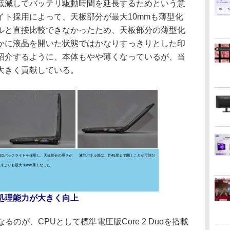
低減してバッテリ駆動時間を延長するためという意
イト採用によって、天板部分が最大10mmも薄型化
ルと直接比較できなかったため、天板部分の薄型化
かに液晶を開いた状態ではかなりすっきりとした印
紹介するように、本体もやや薄くなっているが、当
大きく貢献している。
LEDバックライトを採用し、天板部分の厚さが
液晶パネル部は、約45度まで開くことが可能だ
従来よりも最大10mm薄くなった
載で処理能力が大きく向上
徴となるのが、CPUとして標準電圧版Core 2 Duoを搭載