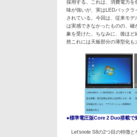
採用する。これは、消費電力を
味が強いが、実はLEDバックラ
されている。今回は、従来モデ
は実感できなかったものの、確
象を受けた。ちなみに、後ほど
然これには天板部分の薄型化も
1,280×800ドット表示対応の、12.1型ワイド液
晶を搭載。表示品質は従来とほぼ同じだが、表
示領域が広くなり、アプリケーション利用時の
快適度が向上
●標準電圧版Core 2 Duo搭
Let'snote S8の2つ目の特