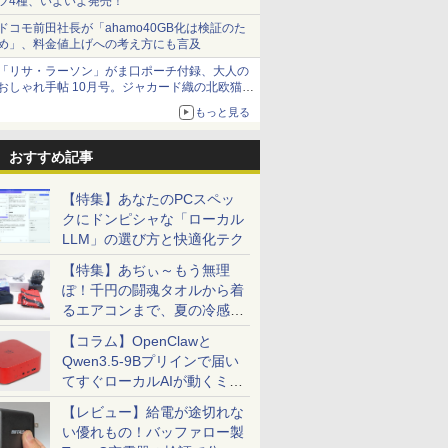
ツ4種、いよいよ発売！
ドコモ前田社長が「ahamo40GB化は検証のた
め」、料金値上げへの考え方にも言及
「リサ・ラーソン」がま口ポーチ付録、大人の
おしゃれ手帖 10月号。ジャカード織の北欧猫デ
ザイン
もっと見る
おすすめ記事
【特集】あなたのPCスペッ
クにドンピシャな「ローカル
LLM」の選び方と快適化テク
【特集】あぢぃ～もう無理
ぽ！千円の闘魂タオルから着
るエアコンまで、夏の冷感グ
ッズ一挙紹介
【コラム】OpenClawと
Qwen3.5-9Bプリインで届い
てすぐローカルAIが動くミニ
PC「SER9 Pro」
【レビュー】給電が途切れな
い優れもの！バッファロー製