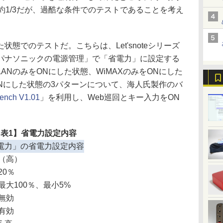
約1/3だが、過酷な条件でのテストであることを考え
。
態でのテストだ。こちらは、Let'snoteシリーズ
パナソニックの電源管理」で「省電力」に設定する
ANのみをONにした状態、WiMAXのみをONにした
Nにした状態の3パターンについて、海人氏製作のバ
ench V1.01
」を利用し、Web巡回とキー入力をON
表1】省電力設定内容
電力」の省電力設定内容
（高）
20％
最大100％、最小5%
無効
有効