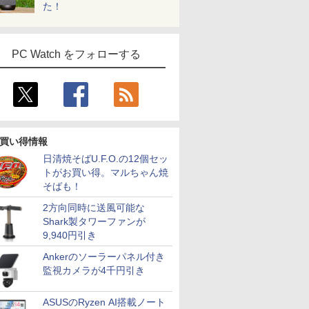
た！
PC Watch をフォローする
買い得情報
日清焼そばU.F.O.の12個セッ
トがお買い得。マルちゃん焼
そばも！
2方向同時に送風可能な
Shark製タワーファンが
9,940円引き
Ankerのソーラーパネル付き
監視カメラが4千円引き
ASUSのRyzen AI搭載ノート