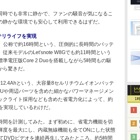
時でも非常に静かで、ファンの騒音が気になるこ
の静かな環境でも安心して利用できるはずだ。
テリライフを実現
特徴が、公称で約16時間という、圧倒的に長時間のバッテ
モデルのLet'snote W8Gでも約11時間という
電圧版Core 2 Duoを搭載しながら5時間もの駆
から驚きだ。
標準で12.4Ahという、大容量8セルリチウムイオンバッテ
PUや周辺パーツを含めた細かなパワーマネージメン
バックライト採用なども含めた省電力化によって、約
1
間を実現しているわけだ。
間を計測してみた。まず初めに、省電力機能を切
輝度を最大にし、内蔵無線機能も全てONにした状態
てDVDビデオを連続再生してみたところ、約5時間