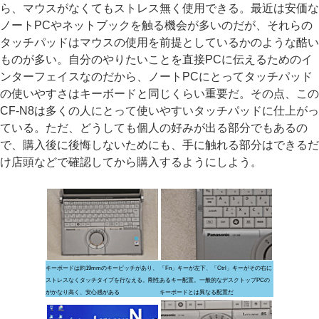
ら、マウスがなくてもストレス無く使用できる。最近は安価な
ノートPCやネットブックを触る機会が多いのだが、それらの
タッチパッドはマウスの使用を前提としているかのような酷い
ものが多い。自分のやりたいことを直接PCに伝えるためのイ
ンターフェイスなのだから、ノートPCにとってタッチパッド
の使いやすさはキーボードと同じくらい重要だ。その点、この
CF-N8は多くの人にとって使いやすいタッチパッドに仕上がっ
ている。ただ、どうしても個人の好みが出る部分でもあるの
で、購入後に後悔しないためにも、手に触れる部分はできるだ
け店頭などで確認してから購入するようにしよう。
キーボードは約19mmのキーピッチがあり、
「Fn」キーが左下、「Ctrl」キーがその右に
ストレスなくタッチタイプを行なえる。剛性
あるキー配置。一般的なデスクトップPCの
がかなり高く、安心感がある
キーボードとは異なる配置だ