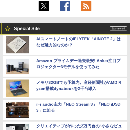
Philips｜フィリップス 液晶ディスプレ
5
イ(23.8型/IPS/WQHD 2560×1440/75Hz/1
ms)(ブラック) 24E1N5600E/11
Special Site
￥29,800
AIスマートノートのiFLYTEK「AINOTE 2」は
なぜ魅力的なのか？
Amazon プライムデー過去最安! Anker注目プ
ロジェクター3モデルを使ってみた
メモリ32GBでも予算内。産経新聞社がAMD R
yzen搭載dynabookを2千台導入
iFi audio主力「NEO Stream 3」「NEO iDSD
3」に迫る
クリエイティブが作った2万円台の“小さなピュ