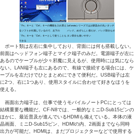
「Fn」キーと「Ctrl」キーの機能を入れ替え
Let'snoteシリーズではお馴染みの丸いタッチ
るソフトが付属しているので、左下の
パッド。めずらしい形だが、パッド部分もボ
「Fn」キーを「Ctrl」キーとして使うことも
タン部分も使いやすい
できる
ポート類は左右に集中しており、背面には何も搭載しない。
前面はヘッドフォン端子とマイク端子のみだ。電源端子が左に
あるのでケーブルが少々邪魔に見えるが、使用時には気になら
ない。LAN端子も左にあるので、有線で接続する場合には、ケ
ーブルを左だけでひとまとめにできて便利だ。USB端子は左
に2つ、右に1つあり、使用スタイルに合わせて好きなほうを
使える。
画面出力端子は、仕事で使うモバイルノートPCにとっては
結構重要な機能だ。CF-N8では、一般的なミニD-Sub15ピンの
ほかに、最近普及が進んでいるHDMIも備えている。本体の液
晶画面、ミニD-Sub15ピン、HDMIの内、2画面までなら同時
出力が可能だ。HDMIは、まだプロジェクターなどで使用する