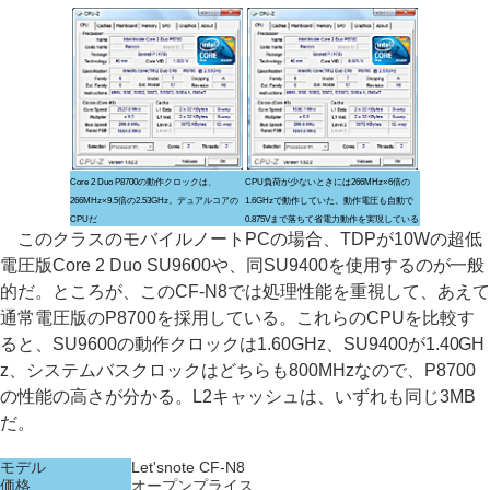
Core 2 Duo P8700の動作クロックは、
CPU負荷が少ないときには266MHz×6倍の
266MHz×9.5倍の2.53GHz。デュアルコアの
1.6GHzで動作していた。動作電圧も自動で
CPUだ
0.875Vまで落ちて省電力動作を実現している
このクラスのモバイルノートPCの場合、TDPが10Wの超低
電圧版Core 2 Duo SU9600や、同SU9400を使用するのが一般
的だ。ところが、このCF-N8では処理性能を重視して、あえて
通常電圧版のP8700を採用している。これらのCPUを比較す
ると、SU9600の動作クロックは1.60GHz、SU9400が1.40GH
z、システムバスクロックはどちらも800MHzなので、P8700
の性能の高さが分かる。L2キャッシュは、いずれも同じ3MB
だ。
モデル
Let'snote CF-N8
価格
オープンプライス