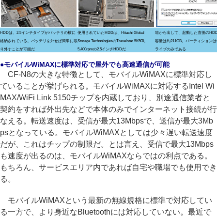
HDDは、2.5インチタイプがバッテリの横に
使用されていたHDDは、Hitachi Global
箱から出して、起動した直後のHD
格納されている。バッテリを外せば簡単に取
Storage TechnologiesのTravelstar 5K500。
容量は約211GB。パーティションは
り外すことが可能だ
5,400rpmの2.5インチHDDだ
ライブのみである
●モバイルWiMAXに標準対応で屋外でも高速通信が可能
CF-N8の大きな特徴として、モバイルWiMAXに標準対応し
ていることが挙げられる。モバイルWiMAXに対応するIntel Wi
MAX/WiFi Link 5150チップを内蔵しており、別途通信業者と
契約をすれば外出先などで本体のみでインターネット接続が行
なえる。転送速度は、受信が最大13Mbpsで、送信が最大3Mb
psとなっている。モバイルWiMAXとしては少々遅い転送速度
だが、これはチップの制限だ。とは言え、受信で最大13Mbps
も速度が出るのは、モバイルWiMAXならではの利点である。
もちろん、サービスエリア内であれば自宅や職場でも使用でき
る。
モバイルWiMAXという最新の無線規格に標準で対応してい
る一方で、より身近なBluetoothには対応していない。最近で