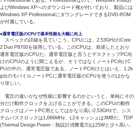
7 Professionalである。Professionalなので、Windows Vistaお
よびWindows XPへのダウンロード権が付いており、製品には
Windows XP ProfessionalにダウングレードできるDVD-ROM
が付属している。
●通常電圧版のCPUで基本性能を大幅に向上
スペックの詳細を見ていこう。CPUには、2.53GHzのCore
2 Duo P8700を採用している。このCPUは、前述したとおり
通常電圧版のCPUだ。通常電圧版と言うとデスクトップPC向
けのCPUのように聞こえるが、そうではなくノートPC向けC
PUの中の、通常電圧版である。ノートPC向けとはいえ、1.2k
g台のモバイルノートPCに通常電圧版のCPUを使うのはかな
り珍しい。
電圧の違いがなぜ性能に影響するのかというと、単純にその
分だけ動作クロックを上げることができる。このCPUの動作
クロックはノートPC用としてはかなり高い2.53GHzで、シス
テムバスクロックは1,066MHz、L2キャッシュは3MBだ。TDP
(Thermal Design Power：熱設計消費電力)は25Wと少々高い。