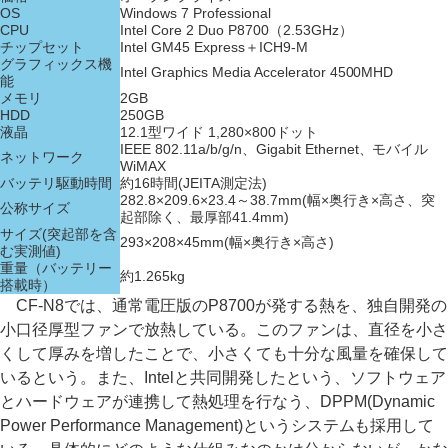
OS
Windows 7 Professional
CPU
Intel Core 2 Duo P8700（2.53GHz）
チップセット
Intel GM45 Express＋ICH9-M
グラフィックス機
Intel Graphics Media Accelerator 4500MHD
能
メモリ
2GB
HDD
250GB
液晶
12.1型ワイド 1,280×800ドット
IEEE 802.11a/b/g/n、Gigabit Ethernet、モバイル
ネットワーク
WiMAX
バッテリ駆動時間
約16時間(JEITA測定法)
282.8×209.6×23.4～38.7mm(幅×奥行き×高さ、突
公称サイズ
起部除く、最厚部41.4mm)
サイズ(突起部を含
293×208×45mm(幅×奥行き×高さ)
む実測値)
重量（バッテリー
約1.265kg
搭載時）
CF-N8では、通常電圧版のP8700が発する熱を、独自開発の
小口径厚型ファンで放熱している。このファンは、直径を小さ
くして厚みを増したことで、小さくても十分な風量を確保して
いるという。また、Intelと共同開発したという、ソフトウェア
とハードウェアが連携して熱処理を行なう、DPPM(Dynamic
Power Performance Management)というシステムも採用して