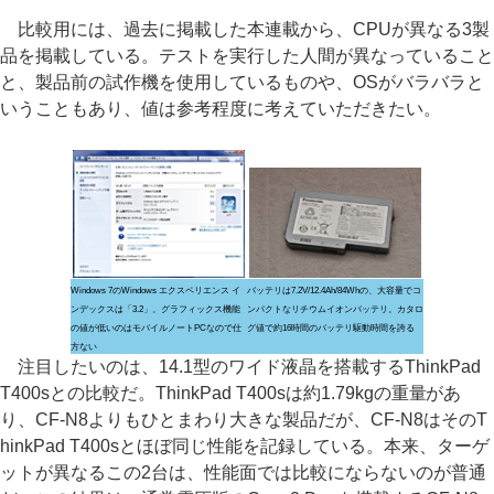
比較用には、過去に掲載した本連載から、CPUが異なる3製
品を掲載している。テストを実行した人間が異なっていること
と、製品前の試作機を使用しているものや、OSがバラバラと
いうこともあり、値は参考程度に考えていただきたい。
Windows 7のWindows エクスペリエンス イ
バッテリは7.2V/12.4Ah/84Whの、大容量でコ
ンデックスは「3.2」。グラフィックス機能
ンパクトなリチウムイオンバッテリ。カタロ
の値が低いのはモバイルノートPCなので仕
グ値で約16時間のバッテリ駆動時間を誇る
方ない
注目したいのは、14.1型のワイド液晶を搭載するThinkPad
T400sとの比較だ。ThinkPad T400sは約1.79kgの重量があ
り、CF-N8よりもひとまわり大きな製品だが、CF-N8はそのT
hinkPad T400sとほぼ同じ性能を記録している。本来、ターゲ
ットが異なるこの2台は、性能面では比較にならないのが普通