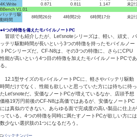
4K:Write
0.871
0.811
1.147
未計
BBench V1.01
バッテリ駆
8時間26分
4時間2分
6時間17分
未計
動時間
●4つの特徴を備えたモバイルノートPC
冒頭でも紹介したが、Let'snoteシリーズは、軽い、頑丈、バ
ッテリ駆動時間が長いという3つの特徴を持ったモバイルノー
トPCシリーズだ。CF-N8は、その3つの特徴に、さらにCPU
性能が高いという4つ目の特徴を加えたモバイルノートPCであ
る。
12.1型サイズのモバイルノートPCに、軽さやバッテリ駆動
時間だけでなく、性能も欲しいと思っていた方には待ちに待っ
たLet'snoteだ。安価なノートPCが増えているなか、店頭予想
価格19万円前後のCF-N8は高価ではあるが、安価なノートPC
には真似のできない、あらゆる面で完成度の高い製品に仕上が
っている。4つの特徴を同時に満たすノートPCが欲しい方には
数少ない選択肢の1つになるだろう。
□
バックナンバー