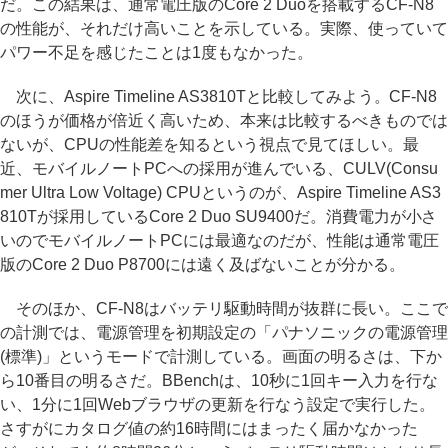
だ。この結果は、通常電圧版のCore 2 Duoを搭載するCF-N8
の性能が、それだけ高いことを示している。実際、使っていて
パワー不足を感じたことは1度もなかった。
次に、Aspire Timeline AS3810Tと比較してみよう。CF-N8
のほうが価格が倍近く高いため、本来は比較するべきものでは
ないが、CPUの性能差を知るという視点で見てほしい。最
近、モバイルノートPCへの採用が進んでいる、CULV(Consu
mer Ultra Low Voltage) CPUというのが、Aspire Timeline AS3
810Tが採用しているCore 2 Duo SU9400だ。消費電力が小さ
いのでモバイルノートPCには最適なのだが、性能は通常電圧
版のCore 2 Duo P8700には遠く及ばないことが分かる。
そのほか、CF-N8はバッテリ駆動時間が抜群に長い。ここで
の計測では、電源管理を初期設定の「パナソニックの電源管理
(標準)」というモードで計測している。画面の明るさは、下か
ら10番目の明るさだ。BBenchは、10秒に1回キー入力を行な
い、1分に1回Webブラウザの更新を行なう設定で実行した。
さすがにカタログ値の約16時間にはまったく届かなかった