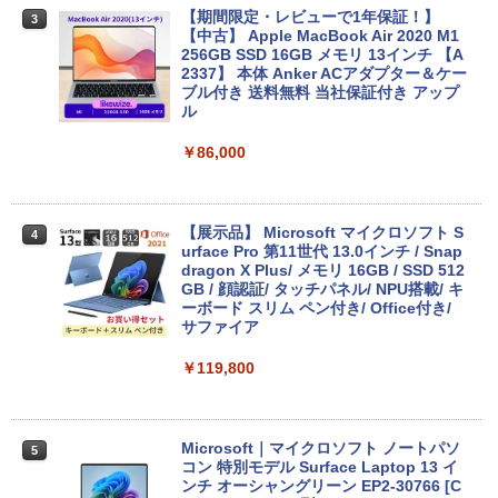
￥250
るーとゅーす コードレス ENCノイズキャン
【期間限定・レビューで1年保証！】
art Basic)
￥572
3
セリング 自動ペアリング Type-C充電 マイク
【中古】 Apple MacBook Air 2020 M1
付き 防水 タッチ式音量調整 スポーツ/通勤/通
256GB SSD 16GB メモリ 13インチ 【A
￥1,625
学/WEB会議 6.0(オフホワイト)
2337】 本体 Anker ACアダプター＆ケー
ブル付き 送料無料 当社保証付き アップ
BUGS LIFE
スーパーの裏でヤニ吸うふたり 9巻 (デジタル
ル
￥2,599
版ビッグガンガンコミックス)
コカ・コーラ やかんの麦茶 from 爽健美茶 ラ
ベルレス 650mlPET×24本
￥250
￥86,000
￥810
Xiaomi シャオミ REDMI Buds 8 Lite ワイヤ
￥2,009
レスイヤホン Bluetooth 5.4 ノイズキャンセ
リング ANC 36時間再生
【展示品】 Microsoft マイクロソフト S
4
urface Pro 第11世代 13.0インチ / Snap
￥3,480
dragon X Plus/ メモリ 16GB / SSD 512
GB / 顔認証/ タッチパネル/ NPU搭載/ キ
ーボード スリム ペン付き/ Office付き/
サファイア
￥119,800
Microsoft｜マイクロソフト ノートパソ
5
コン 特別モデル Surface Laptop 13 イ
ンチ オーシャングリーン EP2-30766 [C