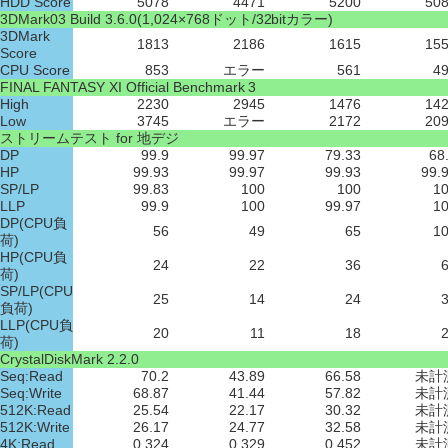
HDD Score
5078
4471
5200
50
3DMark03 Build 3.6.0(1,024×768ドット/32bitカラー)
3DMark
1813
2186
1615
15
Score
CPU Score
853
エラー
561
4
FINAL FANTASY XI Official Benchmark 3
High
2230
2945
1476
14
Low
3745
エラー
2172
20
ストリームテスト for 地デジ
DP
99.9
99.97
79.33
68
HP
99.93
99.97
99.93
99.
SP/LP
99.83
100
100
1
LLP
99.9
100
99.97
1
DP(CPU負
56
49
65
1
荷)
HP(CPU負
24
22
36
荷)
SP/LP(CPU
25
14
24
負荷)
LLP(CPU負
20
11
18
荷)
CrystalDiskMark 2.2.0
Seq:Read
70.2
43.89
66.58
未計
Seq:Write
68.87
41.44
57.82
未計
512K:Read
25.54
22.17
30.32
未計
512K:Write
26.17
24.77
32.58
未計
4K:Read
0.324
0.329
0.452
未計