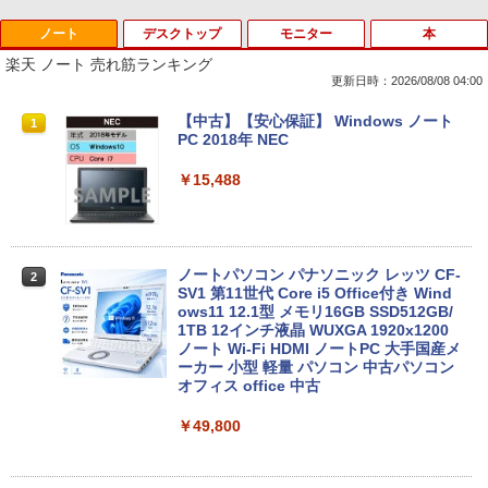
ノート
デスクトップ
モニター
本
Anker Soundcore P40i オフホワイト
BRUCE WAYNE feat. Flo Milli, ATL Jacob
【Amazon.co.jp限定】 い・ろ・は・す 2L P
薬屋のひとりごと 17巻 (デジタル版ビッグガ
[Explicit]
ET ラベルレス ×8本
ンガンコミックス)
楽天 ノート 売れ筋ランキング
￥7,990
更新日時：2026/08/08 04:00
￥250
￥1,112
￥770
【中古】【安心保証】 Windows ノート
1
PC 2018年 NEC
Anker Soundcore P31i ホワイト
BRUCE WAYNE feat. Flo Milli, ATL Jacob
by Amazon 天然水 ラベルレス 500ml ×24本
異世界居酒屋「のぶ」(22) (角川コミックス・
￥15,488
[Explicit]
富士山の天然水 バナジウム含有 水 ミネラル
エース)
ウォーター ペットボトル 静岡県産 500ミリリ
￥5,990
ットル (Smart Basic)
￥250
￥832
￥1,380
ノートパソコン パナソニック レッツ CF-
2
SV1 第11世代 Core i5 Office付き Wind
Anker Soundcore Liberty 5 ミッドナイトブ
On My Road (Stadium ver.)
ONE PIECE モノクロ版 115 (ジャンプコミッ
ows11 12.1型 メモリ16GB SSD512GB/
ラック
クスDIGITAL)
1TB 12インチ液晶 WUXGA 1920x1200
by Amazon 天然水ラベルレス 2L×9本
ノート Wi-Fi HDMI ノートPC 大手国産メ
￥250
ーカー 小型 軽量 パソコン 中古パソコン
￥14,990
￥594
￥1,117
オフィス office 中古
￥49,800
【2026年アップグレード版】AOKIMI ワイヤ
On My Road (Stadium ver.)
HUNTER×HUNTER モノクロ版 39 (ジャンプ
レスイヤホン bluetooth イヤホン V12 小型
コミックスDIGITAL)
by Amazon 炭酸水 ラベルレス 500ml ×24本
軽量 ブルートゥースHi-Fi 最大36時間再生 ぶ
強炭酸水 ペットボトル 500ミリリットル (Sm