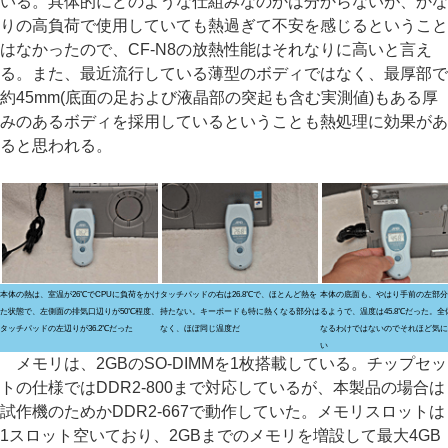
いる。具体的にどのような仕組みなのかは分からないが、かな
りの高負荷で使用していても熱過ぎて不安を感じるということ
はなかったので、CF-N8の放熱性能はそれなりに高いと言え
る。また、最近流行している薄型のボディではなく、最厚部で
約45mm(底面の足および液晶部の突起も含む実測値)もある厚
みのあるボディを採用しているということも熱処理に効果があ
ると思われる。
本体の熱は、室温が26℃でCPUに負荷をかけ
タッチパッドの右は26.8℃で、ほとんど熱を
本体の底面も、やはり手前の左部分
た状態で、左側面の排気口辺りが50℃程度、
持たない。キーボードも特に熱くなる部分は
るようで、温度は45.8℃だった。
タッチパッドの左辺りが36.2℃だった
なく、ほぼ同じ温度だ
なるわけではないのでそれほど気に
い
メモリは、2GBのSO-DIMMを1枚搭載している。チップセッ
トの仕様ではDDR2-800まで対応しているが、本製品の場合は
試作機のためかDDR2-667で動作していた。メモリスロットは
1スロット空いており、2GBまでのメモリを増設して最大4GB