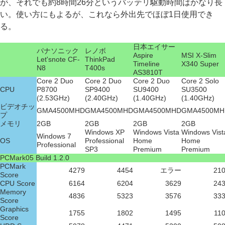
が、それでも約8時間26分というバッテリ駆動時間はかなり長
い。使い方にもよるが、これなら外出先でほぼ1日使用でき
る。
日本エイサー
パナソニック
レノボ
Aspire
MSI X-Slim
Let'snote CF-
ThinkPad
Timeline
X340 Super
N8
T400s
AS3810T
Core 2 Duo
Core 2 Duo
Core 2 Duo
Core 2 Solo
CPU
P8700
SP9400
SU9400
SU3500
(2.53GHz)
(2.40GHz)
(1.40GHz)
(1.40GHz)
ビデオチッ
GMA4500MHD
GMA4500MHD
GMA4500MHD
GMA4500MH
プ
メモリ
2GB
2GB
2GB
2GB
Windows XP
Windows Vista
Windows Vist
Windows 7
OS
Professional
Home
Home
Professional
SP3
Premium
Premium
PCMark05 Build 1.2.0
PCMark
4279
4454
エラー
21
Score
CPU Score
6164
6204
3629
24
Memory
4836
5323
3576
33
Score
Graphics
1755
1802
1495
11
Score