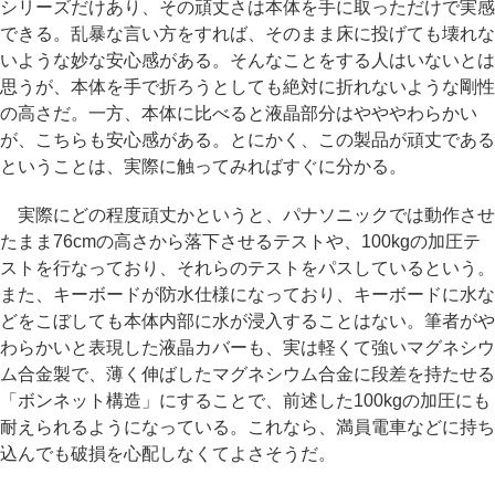
シリーズだけあり、その頑丈さは本体を手に取っただけで実感
できる。乱暴な言い方をすれば、そのまま床に投げても壊れな
いような妙な安心感がある。そんなことをする人はいないとは
思うが、本体を手で折ろうとしても絶対に折れないような剛性
の高さだ。一方、本体に比べると液晶部分はやややわらかい
が、こちらも安心感がある。とにかく、この製品が頑丈である
ということは、実際に触ってみればすぐに分かる。
実際にどの程度頑丈かというと、パナソニックでは動作させ
たまま76cmの高さから落下させるテストや、100kgの加圧テ
ストを行なっており、それらのテストをパスしているという。
また、キーボードが防水仕様になっており、キーボードに水な
どをこぼしても本体内部に水が浸入することはない。筆者がや
わらかいと表現した液晶カバーも、実は軽くて強いマグネシウ
ム合金製で、薄く伸ばしたマグネシウム合金に段差を持たせる
「ボンネット構造」にすることで、前述した100kgの加圧にも
耐えられるようになっている。これなら、満員電車などに持ち
込んでも破損を心配しなくてよさそうだ。