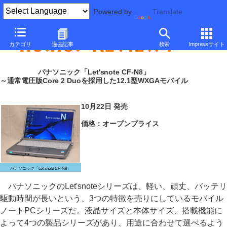
Powered by
Translate
カテゴリ
過去記事
検索
Impressサイト
パナソニック「Let'snote CF-N8」
～通常電圧版Core 2 Duoを採用した12.1型WXGAモバイル
10月22日 発売
価格：オープンプライス
パナソニック「Let'snote CF-N8」
パナソニックのLet'snoteシリーズは、軽い、頑丈、バッテリ
駆動時間が長いという、3つの特徴を売りにしているモバイル
ノートPCシリーズだ。液晶サイズと本体サイズ、搭載機能に
よって4つの製品シリーズがあり、用途に合わせて選べるよう