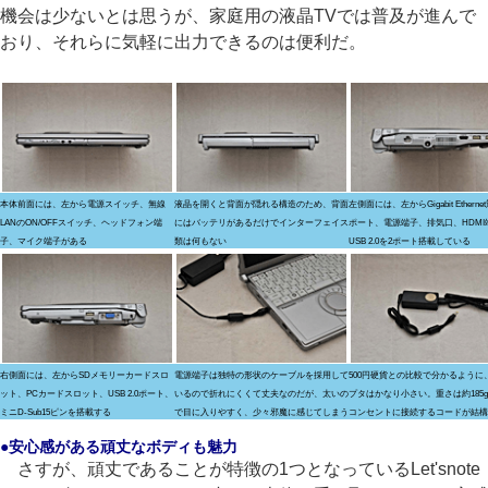
機会は少ないとは思うが、家庭用の液晶TVでは普及が進んで
おり、それらに気軽に出力できるのは便利だ。
本体前面には、左から電源スイッチ、無線
液晶を開くと背面が隠れる構造のため、背面
左側面には、左からGigabit Etherne
LANのON/OFFスイッチ、ヘッドフォン端
にはバッテリがあるだけでインターフェイス
ポート、電源端子、排気口、HDMI
子、マイク端子がある
類は何もない
USB 2.0を2ポート搭載している
右側面には、左からSDメモリーカードスロ
電源端子は独特の形状のケーブルを採用して
500円硬貨との比較で分かるように
ット、PCカードスロット、USB 2.0ポート、
いるので折れにくくて丈夫なのだが、太いの
プタはかなり小さい。重さは約185
ミニD-Sub15ピンを搭載する
で目に入りやすく、少々邪魔に感じてしまう
コンセントに接続するコードが結構
●安心感がある頑丈なボディも魅力
さすが、頑丈であることが特徴の1つとなっているLet'snote