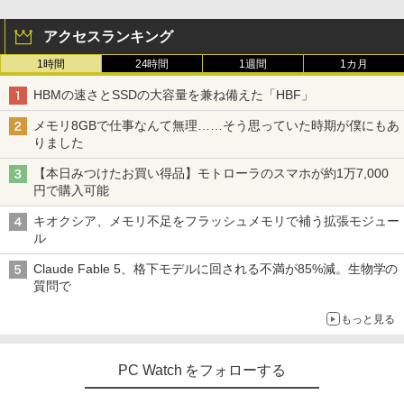
26 ディスプレイ 1080P 23.8インチ 144
￥1,870
Hzリフレッシュレート sRGB99% 1670
アクセスランキング
万色 300nits ΔE＜1 低ブルーライト 大
画面 TÜV認証 目にやさしい 調整可能な
1時間
24時間
1週間
1カ月
スタンド VESA
九条の大罪（17） 【電子書籍】[ 真鍋昌
3
平 ]
HBMの速さとSSDの大容量を兼ね備えた「HBF」
￥12,580
￥759
メモリ8GBで仕事なんて無理……そう思っていた時期が僕にもあ
りました
ASUS エイスース 液晶ディスプレイ Ey
3
【本日みつけたお買い得品】モトローラのスマホが約1万7,000
e Care ［23.8型 / フルHD(1920×1080) /
円で購入可能
ワイド］ VA249HG
転生したらスライムだった件 異聞 〜
4
魔国暮らしのトリニティ〜（14） 【電子
キオクシア、メモリ不足をフラッシュメモリで補う拡張モジュー
￥13,800
書籍】[ 戸野タエ ]
ル
￥792
Claude Fable 5、格下モデルに回される不満が85%減。生物学の
質問で
アイオーデータ｜I-O DATA 液晶ディスプ
4
レイ(23.8型/ADS/FullHD 1920×1080/10
もっと見る
0Hz/5ms/HDMI/DP/USB Type-C/VESA/5
SAPIX 小3 サピックス デイリー/チャレ
5
年保証・無輝点保証)(ホワイト) LCD-C2
ンジ 算数 【計34回分】通年セット 2020
42SDW
090R2D
PC Watch をフォローする
￥25,977
￥6,678