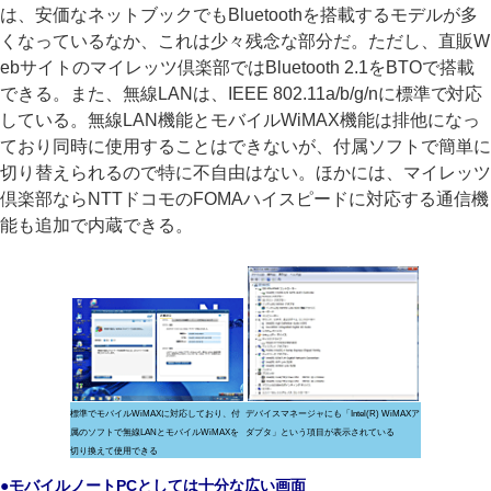
は、安価なネットブックでもBluetoothを搭載するモデルが多
くなっているなか、これは少々残念な部分だ。ただし、直販W
ebサイトのマイレッツ倶楽部ではBluetooth 2.1をBTOで搭載
できる。また、無線LANは、IEEE 802.11a/b/g/nに標準で対応
している。無線LAN機能とモバイルWiMAX機能は排他になっ
ており同時に使用することはできないが、付属ソフトで簡単に
切り替えられるので特に不自由はない。ほかには、マイレッツ
倶楽部ならNTTドコモのFOMAハイスピードに対応する通信機
能も追加で内蔵できる。
標準でモバイルWiMAXに対応しており、付
デバイスマネージャにも「Intel(R) WiMAXア
属のソフトで無線LANとモバイルWiMAXを
ダプタ」という項目が表示されている
切り換えて使用できる
●モバイルノートPCとしては十分な広い画面