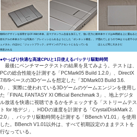
独特のデザインを採用するCF-N8の本体。店
マグネシウム合金を加工して、強い圧力に耐
本体サイズはA4用紙を上に重ねる
頭モデルの本体カラーは写真の「グレイッシ
えられるようにした「ボンネット構造」。デ
隠れてしまうのでA4よりも若干小
ュメタル」のほかに「ジェットブラック」が
ザインのアクセントにもなっている
ほとんど同じ大きさだ
用意される
●やっぱり快適な高速CPUと1日使えるバッテリ駆動時間
最後にベンチマークテストの結果を見てみよう。テストは、
PCの総合性能を計測する「PCMark05 Build 1.2.0」、DirectX
7/8/9ベースの3Dゲームを想定した「3DMark03 Build 3.6.
0」、実際に使われている3Dゲームのゲームエンジンを使用し
た「FINAL FANTASY XI Official Benchmark 3」、地上デジタ
ル放送を快適に視聴できるかをチェックする「ストリームテス
ト for 地デジ」、HDDの速度を計測する「CrystalDiskMark 2.
2.0」、バッテリ駆動時間を計測する「BBench V1.01」を使用
した。BBench V1.01以外は、すべて初期設定のままテストを
行なっている。