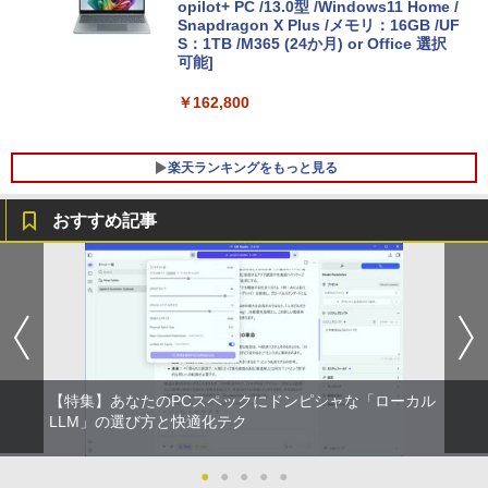
opilot+ PC /13.0型 /Windows11 Home /
Snapdragon X Plus /メモリ：16GB /UF
S：1TB /M365 (24か月) or Office 選択
可能]
￥162,800
楽天ランキングをもっと見る
おすすめ記事
PHILIPS 241V8 LED液晶モニター 23.8
ROCKIN'ON JAPAN (ロッキング・オ
1
1
インチワイド ブラック 1920×1080 （フ
ン・ジャパン) 2026年 10月号
ルHD）16:9 IPSパネル 非光沢 ノングレ
ア 液晶ディスプレイ HDMI VGA VESA準
￥1,080
拠 PS4 switch 対応 スイッチ 【中古】
￥6,500
【特集】あなたのPCスペックにドンピシャな「ローカル
BARFOUT! SPECIAL EDITION EARLY
LLM」の選び方と快適化テク
2
AUTUMN 2026 / TIME TRAVEL 岩本 照
（Snow Man） [ ブラウンズブックス ]
【楽天1位!1,600円OFFクーポン 8/4 20:
2
00-8/11 01:59】Xiaomi Monitor A24i 20
●
●
●
●
●