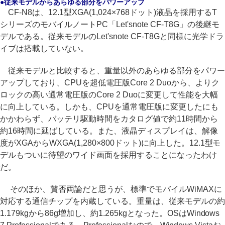
●従来モデルからあらゆる部分をパワーアップ
CF-N8は、12.1型XGA(1,024×768ドット)液晶を採用するT
シリーズのモバイルノートPC「Let'snote CF-T8G」の後継モ
デルである。従来モデルのLet'snote CF-T8Gと同様に光学ドラ
イブは搭載していない。
従来モデルと比較すると、重量以外のあらゆる部分をパワー
アップしており、CPUを超低電圧版Core 2 Duoから、よりク
ロックの高い通常電圧版のCore 2 Duoに変更して性能を大幅
に向上している。しかも、CPUを通常電圧版に変更したにも
かかわらず、バッテリ駆動時間をカタログ値で約11時間から
約16時間に延ばしている。また、液晶ディスプレイは、解像
度がXGAからWXGA(1,280×800ドット)に向上した。12.1型モ
デルもついに待望のワイド画面を採用することになったわけ
だ。
そのほか、賛否両論だと思うが、標準でモバイルWiMAXに
対応する通信チップを内蔵している。重量は、従来モデルの約
1.179kgから86g増加し、約1.265kgとなった。OSはWindows