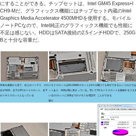
にすることができる。チップセットは、Intel GM45 Express+I
CH9-Mだ。グラフィックス機能にはチップセット内蔵のIntel
Graphics Media Accelerator 4500MHDを使用する。モバイル
ノートPCなので、Intel純正のグラフィックス機能でも性能に
不足は感じない。HDDはSATA接続の2.5インチHDDで、250G
Bと十分な容量だ。
本体を底面から見て、右上がバッテリ、その
メモリスロットはSO-DIMMスロットが2スロ
開けても何ができるというわけでは
左がHDD、左下がPCカードスロット、右下
ットあり、2GBが既に刺さっている。空いて
PCカードスロットを格納するフタ
がメモリスロットとなっている
いる1スロットに2GBまでのメモリを増設可
ことができる
能だ