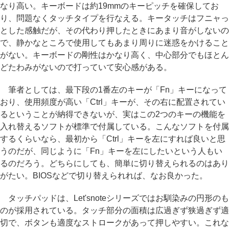
なり高い。キーボードは約19mmのキーピッチを確保してお
り、問題なくタッチタイプを行なえる。キータッチはフニャっ
とした感触だが、その代わり押したときにあまり音がしないの
で、静かなところで使用してもあまり周りに迷惑をかけること
がない。キーボードの剛性はかなり高く、中心部分でもほとん
どたわみがないので打っていて安心感がある。
筆者としては、最下段の1番左のキーが「Fn」キーになって
おり、使用頻度が高い「Ctrl」キーが、その右に配置されてい
るということが納得できないが、実はこの2つのキーの機能を
入れ替えるソフトが標準で付属している。こんなソフトを付属
するくらいなら、最初から「Ctrl」キーを左にすれば良いと思
うのだが、同じように「Fn」キーを左にしたいという人もい
るのだろう。どちらにしても、簡単に切り替えられるのはあり
がたい。BIOSなどで切り替えられれば、なお良かった。
タッチパッドは、Let'snoteシリーズではお馴染みの円形のも
のが採用されている。タッチ部分の面積は広過ぎず狭過ぎず適
切で、ボタンも適度なストロークがあって押しやすい。これな