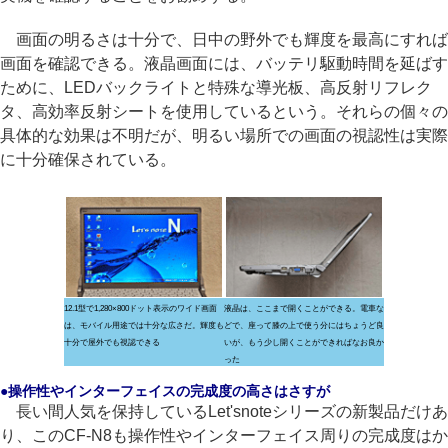
画面の明るさは十分で、日中の野外でも輝度を最高にすれば
画面を確認できる。液晶画面には、バッテリ駆動時間を延ばす
ために、LEDバックライトと特殊な導光板、高反射リフレク
タ、高効率反射シートを使用しているという。それらの個々の
具体的な効果は不明だが、明るい場所での画面の視認性は実際
に十分確保されている。
12.1型で1,280×800ドット表示のワイド画面
液晶は、ここまで開くことができる。電車な
は、モバイル用途では十分な広さだ。輝度も
どで、座って膝の上で使う分にはちょうど良
十分で屋外でも視認できる
いが、もう少し開くことができればなお良か
った
●操作性やインターフェイスの完成度の高さはさすが
長い間人気を保持しているLet'snoteシリーズの新製品だけあ
り、このCF-N8も操作性やインターフェイス周りの完成度はか