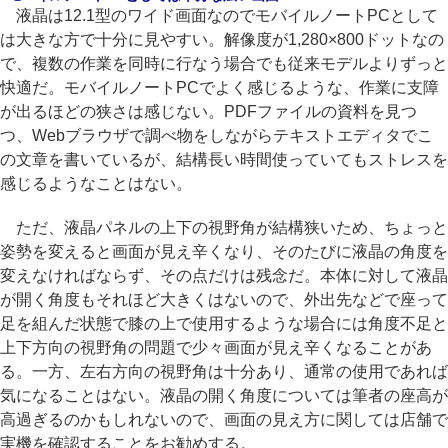
液晶は12.1型のワイド画面なのでモバイルノートPCとして
は大きな方で十分に見やすい。解像度が1,280×800ドットなの
で、複数の作業を同時に行なう場合でも従来モデルよりずっと
快適だ。モバイルノートPCでよく感じるような、作業に支障
が出るほどの狭さは感じない。PDFファイルの資料を見つ
つ、Webブラウザで調べ物をしながらテキストエディタでこ
の文章を書いているが、結構長い時間使っていてもストレスを
感じるようなことはない。
ただ、液晶パネルの上下の視野角が結構狭いため、ちょっと
姿勢を変えると画面が見え辛くなり、そのたびに液晶の角度を
変えなければならず、その点だけは残念だ。本体に対して液晶
が開く角度もそれほど大きくはないので、外出先などで座って
足を組んだ状態で膝の上で使用するような場合には角度不足と
上下方向の視野角の問題で少々画面が見え辛くなることがあ
る。一方、左右方向の視野角は十分あり、通常の使用であれば
気になることはない。液晶の開く角度については筆者の座高が
高過ぎるのかもしれないので、画面の見え方に関しては店舗で
実機を確認することをお勧めする。