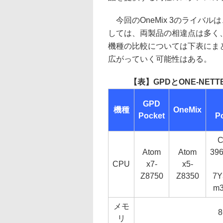
今回のOneMix 3のライバルは
しては、両製品の相違点は多く
機種の比較については下表にまとめて
広がっていく可能性はある。
【表】GPDとONE-NE
GPD
機種
OneMix
Pocket
P
C
Atom
Atom
396
CPU
x7-
x5-
Z8750
Z8350
7Y
m3
メモ
リ