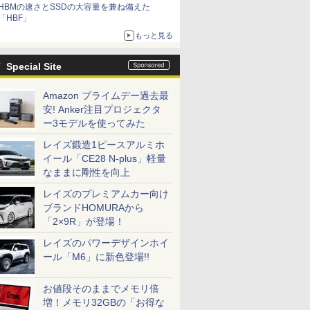
HBMの速さとSSDの大容量を兼ね備えた
「HBF」
もっと見る
Special Site
Amazon プライムデー過去最
安! Anker注目プロジェクタ
ー3モデルを使ってみた
レイズ鍛造1ピースアルミホ
イール「CE28 N-plus」軽量
なままに剛性を向上
レイズのプレミアムカー向け
ブランドHOMURAから
「2×9R」が登場！
レイズのパワーデザインホイ
ール「M6」に新色登場!!
お値段そのままでメモリ倍
増！メモリ32GBの「お得な