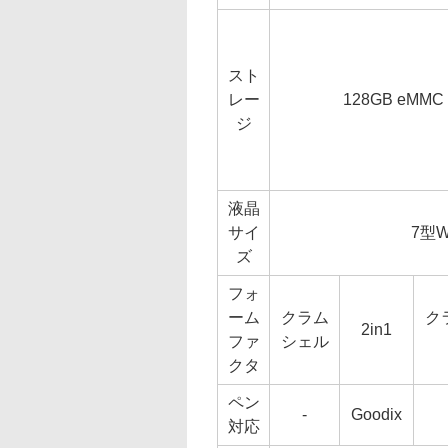
スト
レー
128GB eMMC
ジ
液晶
サイ
7型W
ズ
フォ
ーム
クラム
ク
2in1
ファ
シェル
クタ
ペン
-
Goodix
対応