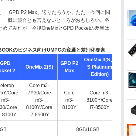
、「GPD P2 Max」辺りだろうか。ただ、今回に関
、一概に競合とも言えないところがおもしろい。各
みたが、今後OneMixとGPD Pocketの差異は
TTBOOKのビジネス向けUMPCの変遷と差別化要素
OneMix 3(S、
GPD
GPD P2
OneMix 2(S)
S Platinum
ocket 2
Max
Edition)
eleron
Core m3-
5Y/Core
7Y30/Core
Core
Core m3-
m3-
m3-
m3-
8100Y/Core
30/Core
8100Y/Core
8100Y
i7-8500Y
-8100Y
i7-8500Y
8GB
8GB/16GB