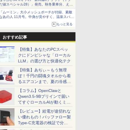
だ値スペシャル28）」発売。秋冬乗車分、えき
ねっと限定
「ムーミン」大小メッシュポーチが付録、素敵
なあの人 11月号。中身が見やすく、温泉スパに
も使える
もっと見る
おすすめ記事
【特集】あなたのPCスペッ
クにドンピシャな「ローカル
LLM」の選び方と快適化テク
【特集】あぢぃ～もう無理
ぽ！千円の闘魂タオルから着
るエアコンまで、夏の冷感グ
ッズ一挙紹介
【コラム】OpenClawと
Qwen3.5-9Bプリインで届い
てすぐローカルAIが動くミニ
PC「SER9 Pro」
【レビュー】給電が途切れな
い優れもの！バッファロー製
Type-C充電器の検証で分か
ったこと