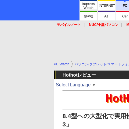
モバイルノート
NUC/小型パソコン
M
SSD
キーボード
マウス
PC Watch
パソコン/タブレット/スマートフォ
Hothotレビュー
Select Language
▼
8.4型への大型化で実用
3」