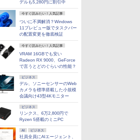
デルも5,280円に割引中
今すぐ読みたい！人気記事
ついに不満解消？Windows
11プレビュー版でタスクバー
の配置変更を徹底検証
今すぐ読みたい！人気記事
VRAM 16GBでも安い
Radeon RX 9000、GeForce
で言うとどのぐらいの性能？
ビジネス
デル、ソニーセンサーのWeb
カメラを標準搭載した小規模
会議向け43型4Kモニター
ビジネス
リンクス、6万2,800円で
Ryzen 5搭載のミニPC
AI
ビジネス
社員全員にAIエージェント、