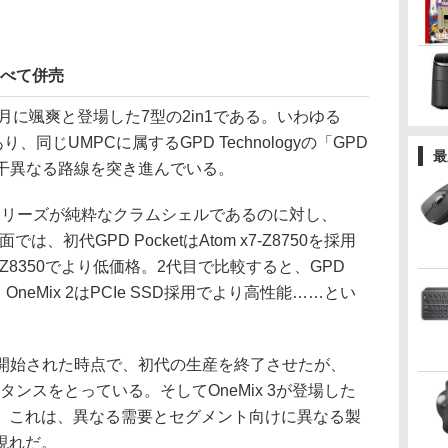
すべて併売
年5月に颯爽と登場した7型の2in1である。いわゆる
の類であり、同じUMPCに属するGPD Technologyの「GPD
最
、若干異なる路線を突き進んでいる。
etシリーズが純粋なクラムシェルであるのに対し、
では、初代GPD PocketはAtom x7-Z8750を採用
x5-Z8350でより低価格。2代目で比較すると、GPD
、OneMix 2はPCIe SSD採用でより高性能……とい
。
発売開始された時点で、初代の生産を終了させたが、
スタンスをとっている。そしてOneMix 3が登場した
。これは、異なる需要とセグメント向けに異なる製
現れだ。