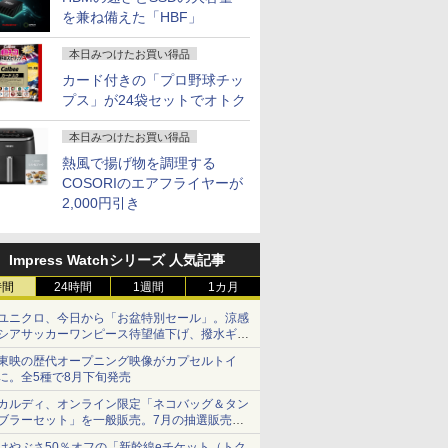
を兼ね備えた「HBF」
本日みつけたお買い得品
カード付きの「プロ野球チッ
プス」が24袋セットでオトク
本日みつけたお買い得品
熱風で揚げ物を調理する
COSORIのエアフライヤーが
2,000円引き
Impress Watchシリーズ 人気記事
時間
24時間
1週間
1カ月
ユニクロ、今日から「お盆特別セール」。涼感
シアサッカーワンピース待望値下げ、撥水ギア
ショーツは1990円に
東映の歴代オープニング映像がカプセルトイ
に。全5種で8月下旬発売
カルディ、オンライン限定「ネコバッグ＆タン
ブラーセット」を一般販売。7月の抽選販売の
当選無効分
はやぶさ50％オフの「新幹線eチケット（トク