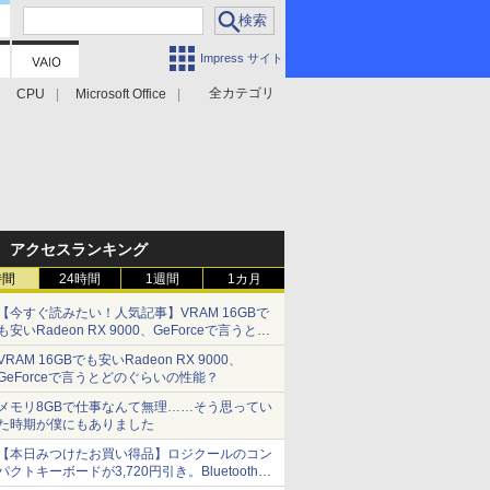
Impress サイト
全カテゴリ
CPU
Microsoft Office
アクセスランキング
時間
24時間
1週間
1カ月
【今すぐ読みたい！人気記事】VRAM 16GBで
も安いRadeon RX 9000、GeForceで言うとど
のぐらいの性能？ - PC Watch
VRAM 16GBでも安いRadeon RX 9000、
GeForceで言うとどのぐらいの性能？
メモリ8GBで仕事なんて無理……そう思ってい
た時期が僕にもありました
【本日みつけたお買い得品】ロジクールのコン
パクトキーボードが3,720円引き。Bluetoothで3
台接続対応