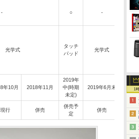
-
○
-
タッチ
光学式
光学式
パッド
2019年
18年10月
2018年11月
中(時期
2019年6月末
1
未定)
併売予
現行
併売
併売
定