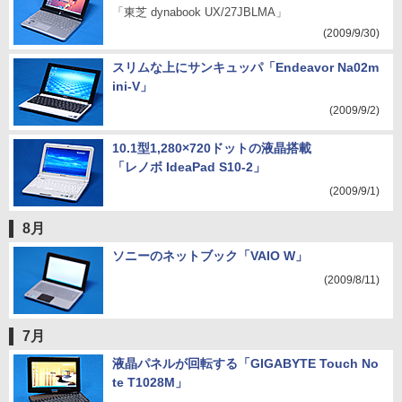
「東芝 dynabook UX/27JBLMA」
(2009/9/30)
スリムな上にサンキュッパ「Endeavor Na02m
ini-V」
(2009/9/2)
10.1型1,280×720ドットの液晶搭載
「レノボ IdeaPad S10-2」
(2009/9/1)
8月
ソニーのネットブック「VAIO W」
(2009/8/11)
7月
液晶パネルが回転する「GIGABYTE Touch No
te T1028M」