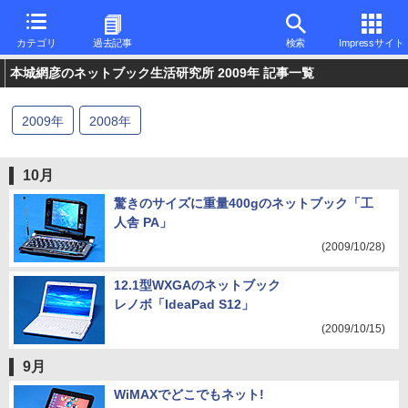
カテゴリ
過去記事
検索
Impressサイト
本城網彦のネットブック生活研究所 2009年 記事一覧
2009
年
2008
年
10月
驚きのサイズに重量400gのネットブック「工
人舎 PA」
(2009/10/28)
12.1型WXGAのネットブック
レノボ「IdeaPad S12」
(2009/10/15)
9月
WiMAXでどこでもネット!