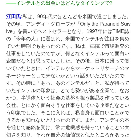
――
インテルとの出会いはどんなタイミングで?
江田氏:
私は、90年代のほとんどを米国で過ごしました。
その頃、アンディ・グローブが『Only the Paranoid Surv
ive』を書いてベストセラーとなり、1997年にはTIME誌
の「今年の人」に選ばれ、米国でインテルが注目を集め
ていた時期でもあったのです。私は、病院で市場調査の
仕事をしていたのですが、何となくインテルって面白い
企業だなとは思っていました。その後、日本に帰って働
いていたときに、インテルからマーケットリサーチのマ
ネージャーとして来ないかという話をいただいたので
す。その時に「あっ、あのインテルだ」と。私が持って
いたインテルの印象は、とても勢いがある企業で、なお
かつ、半導体という社会の基盤を担う製品を作っている
会社。とにかく面白そうな仕事をしている企業だなとい
う印象でした。そこに入れば、私自身も面白いことがで
きるかも知れないと思ったのです。また、アンディの本
を通じて感銘を受け、常に危機感を持っていることの大
切さを知り、それが自分の価値観と似たところがあった