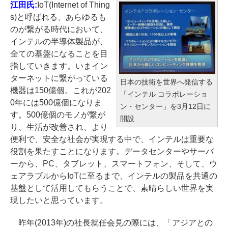
江田氏:
IoT(Internet of Thing
s)と呼ばれる、あらゆるも
のが繋がる時代において、
インテルの半導体製品が、
全ての基盤になることを目
指していきます。いまイン
ターネットに繋がっている
日本の技術を世界へ発信する
機器は150億個。これが202
「インテル コラボレーショ
0年には500億個になりま
ン・センター」を3月12日に
す。500億個のモノが繋が
開設
り、生活が改善され、より
便利で、安全な社会が実現する中で、インテルは重要な
役割を果たすことになります。データセンターやサーバ
ーから、PC、タブレット、スマートフォン、そして、ウ
ェアラブルからIoTに至るまで、インテルの製品を共通の
基盤として活用してもらうことで、素晴らしい世界を実
現したいと思っています。
昨年(2013年)の社長就任会見の際には、「アジアとの