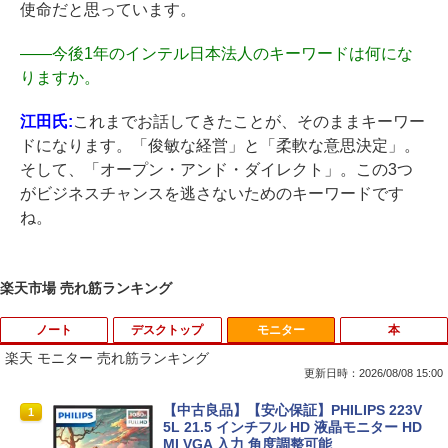
使命だと思っています。
――
今後1年のインテル日本法人のキーワードは何にな
りますか。
江田氏:
これまでお話してきたことが、そのままキーワー
ドになります。「俊敏な経営」と「柔軟な意思決定」。
そして、「オープン・アンド・ダイレクト」。この3つ
がビジネスチャンスを逃さないためのキーワードです
ね。
楽天市場 売れ筋ランキング
ノート
デスクトップ
モニター
本
楽天 モニター 売れ筋ランキング
更新日時：2026/08/08 15:00
■新品■Panasonic Let's note CF-SZ5 C
【中古良品】【安心保証】PHILIPS 223V
1
1
F-SZ6 CF-SV1 CF-SV2 CF-SV7 CF-SV8
5L 21.5 インチフル HD 液晶モニター HD
CF-SV9 日本語キーボード
MI VGA 入力 角度調整可能