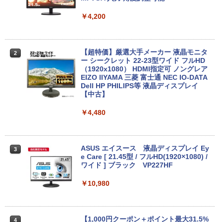
￥4,620
￥4,200
【期間限定破格金額！】新生活 新古品 W
【超特価】厳選大手メーカー 液晶モニタ
2
2
in11搭載 パソコンノートパソコンoffice
ー シークレット 22-23型ワイド フルHD
付き 初心者向けノートPC 初期設定済 1
（1920x1080） HDMI指定可 ノングレア
5.6型 インテル高速CPU ランダムで発送
EIZO IIYAMA 三菱 富士通 NEC IO-DATA
メモリ4GB～ 高速SSD1TB 最大 フルHD
Dell HP PHILIPS等 液晶ディスプレイ
Webカメラ zoom 軽量薄型 無線 型番更
【中古】
新で在庫処分
￥4,480
￥9,980
ASUS エイスース 液晶ディスプレイ Ey
3
【マラソンP5倍/10%オフクーポン】中古
e Care [ 21.45型 / フルHD(1920×1080) /
3
ノートパソコン Dell Latitude 7380 第6
ワイド ] ブラック VP227HF
世代 Core i5 メモリ8GB SSD128GB 12.
5インチフルHD Windows11 Pro カメラ
￥10,980
Bluetooth Wi-Fi 送料無料 保証付き
￥13,800
【1,000円クーポン＋ポイント最大31.5%
4