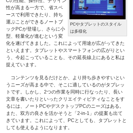
Cの性能、操作性、デザイン
性が高まる一方で、省スペ
ースで利用できたり、持ち
運ぶことができるノートブ
PCやタブレットのスタイル
ックPCが登場し、さらに小
は多様化
型、軽量化が進むという変
化を遂げてきました。これによって用途が広がってきた
といえます。タブレットやスマートフォンの広がりとい
う、今起こっていることも、その延長線上にあると私は
捉えています。
コンテンツを見るだけとか、より持ち歩きやすいとい
うニーズが高まる中で、そこに適しているのがタブレッ
トです。しかし、2つの作業を同時に行なったり、長い
文章を書いたりといったクリエイティビティなことをす
るには、ノートPCやデスクトップPCのニーズはある。
また、双方の良さを活かそうと「2-in-1」の提案も出て
きています。これによって、PCとしても、タブレットと
しても使えるようになります。