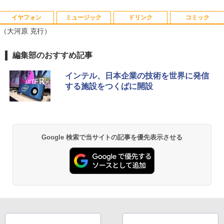
イヤフォン
ミュージック
ドリンク
コミック
月刊少女野崎くん（18）特装版 セレク
1
（大河原 克行）
ト小冊子「堀と鹿島編」付き （SEコミッ
クスプレミアム） [ 椿いづみ ]
Anker Soundcore P40i オフホワイト
BRUCE WAYNE feat. Flo Milli, ATL Jacob
by Amazon 天然水 ラベルレス 500ml ×24本
薬屋のひとりごと 17巻 (デジタル版ビッグガ
編集部のおすすめ記事
￥1,650
[Explicit]
富士山の天然水 バナジウム含有 水 ミネラル
ンガンコミックス)
ウォーター ペットボトル 静岡県産 500ミリリ
￥7,990
インテル、日本企業の技術を世界に発信
ットル (Smart Basic)
￥250
￥770
する施設をつくばに開設
【 限定生産・特典つき 】YUZURU2027
2
￥1,380
羽生結弦カレンダー壁掛け版 [ 能登 直 ]
Anker Soundcore P31i ブラック
BRUCE WAYNE feat. Flo Milli, ATL Jacob
異世界居酒屋「のぶ」(22) (角川コミックス・
￥5,170
[Explicit]
エース)
【Amazon.co.jp限定】 い・ろ・は・す 2L P
ET ラベルレス ×8本
￥5,990
Google 検索で当サイトの記事を優先表示させる
￥250
￥832
￥1,112
給与小六法 令和9年版 [ 一般財団法人
3
人事行政研究所 ]
Anker Soundcore Liberty 5 ミッドナイトブ
On My Road (Stadium ver.)
ONE PIECE モノクロ版 115 (ジャンプコミッ
ラック
クスDIGITAL)
by Amazon 天然水ラベルレス 2L×9本
￥11,000
￥250
￥14,990
￥594
￥1,117