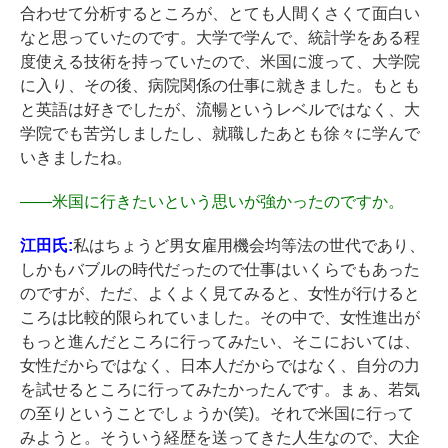
合わせて分析するところが、とても人間くさくて面白い
なと思っていたのです。大学で学んで、統計学をある程
度使える技術を持っていたので、米国に渡って、大学院
に入り、その後、病院関係の仕事に就きました。もとも
と英語は好きでしたが、流暢というレベルではなく、大
学院でも苦労しましたし、就職したあとも徐々に学んで
いきましたね。
――
米国に行きたいという思いが強かったのですか。
江田氏:
私はちょうど男女雇用機会均等法の世代であり、
しかもバブルの時代だったので仕事はいくらでもあった
のですが、ただ、よくよく見てみると、女性が行けると
ころは比較的限られていました。その中で、女性進出が
もっと進んだところに行ってみたい、そこにおいては、
女性だからではなく、日本人だからではなく、自分の力
を試せるところに行ってみたかったんです。まぁ、若気
の至りということでしょうか(笑)。それで米国に行って
みようと。そういう経歴を送ってきた人生なので、大企