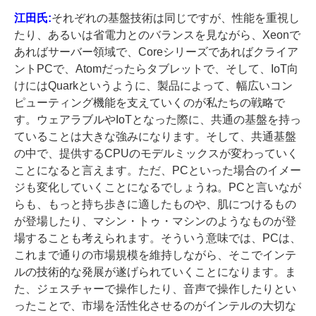
江田氏:
それぞれの基盤技術は同じですが、性能を重視し
たり、あるいは省電力とのバランスを見ながら、Xeonで
あればサーバー領域で、Coreシリーズであればクライア
ントPCで、Atomだったらタブレットで、そして、IoT向
けにはQuarkというように、製品によって、幅広いコン
ピューティング機能を支えていくのが私たちの戦略で
す。ウェアラブルやIoTとなった際に、共通の基盤を持っ
ていることは大きな強みになります。そして、共通基盤
の中で、提供するCPUのモデルミックスが変わっていく
ことになると言えます。ただ、PCといった場合のイメー
ジも変化していくことになるでしょうね。PCと言いなが
らも、もっと持ち歩きに適したものや、肌につけるもの
が登場したり、マシン・トゥ・マシンのようなものが登
場することも考えられます。そういう意味では、PCは、
これまで通りの市場規模を維持しながら、そこでインテ
ルの技術的な発展が遂げられていくことになります。ま
た、ジェスチャーで操作したり、音声で操作したりとい
ったことで、市場を活性化させるのがインテルの大切な