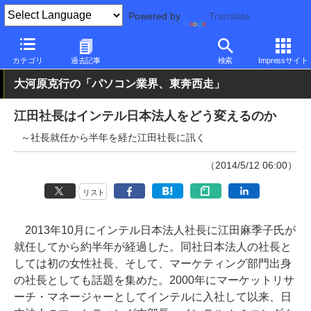
Powered by
Translate
PC Watch
市場
動向
Intel
カテゴリ
過去記事
検索
Impressサイト
大河原克行の「パソコン業界、東奔西走」
江田社長はインテル日本法人をどう変えるのか
～社長就任から半年を経た江田社長に訊く
（2014/5/12 06:00）
リスト
2013年10月にインテル日本法人社長に江田麻季子氏が
就任してから約半年が経過した。同社日本法人の社長と
しては初の女性社長、そして、マーケティング部門出身
の社長としても話題を集めた。2000年にマーケットリサ
ーチ・マネージャーとしてインテルに入社して以来、日