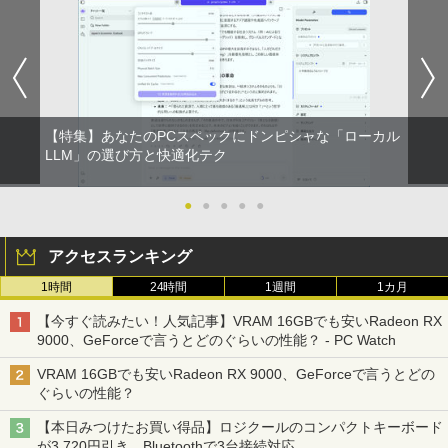
【特集】あなたのPCスペックにドンピシャな「ローカル
LLM」の選び方と快適化テク
●
●
●
●
●
アクセスランキング
1時間
24時間
1週間
1カ月
【今すぐ読みたい！人気記事】VRAM 16GBでも安いRadeon RX
9000、GeForceで言うとどのぐらいの性能？ - PC Watch
VRAM 16GBでも安いRadeon RX 9000、GeForceで言うとどの
ぐらいの性能？
【本日みつけたお買い得品】ロジクールのコンパクトキーボード
が3,720円引き。Bluetoothで3台接続対応