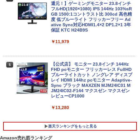
還元！】ゲーミングモニター 23.8インチ
フルHD(1920×1080) IPS 144Hz 103%sR
往復送料込！パソコンレンタルハイスペ
GB 1500:1コントラスト比 300cd 高色精
4
ックモデルCore i7/16G/SSD/カメラ付き
度 低ブルーライト フリッカーフリー Ad
（4週間延長）【Office2024セット】イ
ative Sync対応HDMI1.4×2 DP1.2×1 3年
ンストール済※この商品はレンタルで
保証 KTC H24B9S
す。販売品ではありません。ご了承下さ
い。
￥11,979
￥14,300
【公式店】 モニター 23.8インチ 144Hz
5
FHD pcモニター フリッカーレス FullHD
Panasonic Let's note CF-SZ6/12.1型F
ブルーライトカット ノングレア ディスプ
5
HD / 第7世代 Core i3-7100U /中古ノート
レイ HDMI 144hz pcモニター Adaptive-
パソコン win11 office付・整備済み品・
Sync ブラック MAXZEN MJM24IC01 M
メモリ8GB / 高速SSD搭載 / Webカメラ /
JM24IC02-F144 マクスゼン マクスゼン
HDMI・VGA / WiFi / 超軽量モバイルノー
レビューCP1000
ト ・初期設定不要
￥13,280
￥14,800
楽天ランキングをもっと見る
Amazon売れ筋ランキング