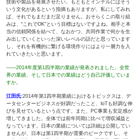
技術や製品を発展させたい。もともとインテルにはそう
いう文化があるという指摘もありますが、私にしてみれ
ば、それでもまだまだ足りません。おそらくこの取り組
みは、“これでOK”という目標はないですよね。相手と本
当の信頼関係を結べて、なおかつ、共同作業で何かを生
み出していくといった深いレベルの話だと思っています
し、それを有機的に繋げる環境作りにはより一層力を入
れていきたいと思います。
――
2014年度第1四半期の業績が発表されました。全世
界の業績、そして日本での業績はどう自己評価していま
すか。
江田氏:
2014年第1四半期業績におけるトピックスは、デ
ータセンタービジネスが好調だったこと、IoTも好調な伸
びを見せているという点です。また、PC事業も安定感が
増してきました。全体では前年同期に比べて増収減益と
なっています。日本の業績については詳細は公開してい
ませんが、日本は第1四半期が需要のピークですし、そ