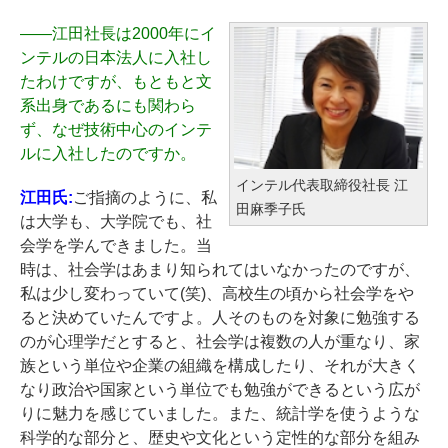
――
江田社長は2000年にイ
ンテルの日本法人に入社し
たわけですが、もともと文
系出身であるにも関わら
ず、なぜ技術中心のインテ
ルに入社したのですか。
インテル代表取締役社長 江
江田氏:
ご指摘のように、私
田麻季子氏
は大学も、大学院でも、社
会学を学んできました。当
時は、社会学はあまり知られてはいなかったのですが、
私は少し変わっていて(笑)、高校生の頃から社会学をや
ると決めていたんですよ。人そのものを対象に勉強する
のが心理学だとすると、社会学は複数の人が重なり、家
族という単位や企業の組織を構成したり、それが大きく
なり政治や国家という単位でも勉強ができるという広が
りに魅力を感じていました。また、統計学を使うような
科学的な部分と、歴史や文化という定性的な部分を組み