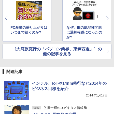
【3千円以上送料無料】タッチペンで音が
4
【2026年アップグレード版】AOKIMI ワイヤ
On My Road (Stadium ver.)
HUNTER×HUNTER モノクロ版 39 (ジャンプ
聞ける!はじめてずかん1000 英語つき／
レスイヤホン bluetooth イヤホン V12 小型
コミックスDIGITAL)
by Amazon 炭酸水 ラベルレス 500ml ×24本
小学館辞典編集部
軽量 ブルートゥースHi-Fi 最大36時間再生 ぶ
強炭酸水 ペットボトル 500ミリリットル (Sm
￥250
るーとゅーす コードレス ENCノイズキャン
art Basic)
￥572
￥5,478
セリング 自動ペアリング Type-C充電 マイク
PC産業の盛り上がりは
なぜ、IEの脆弱性問題
付き 防水 タッチ式音量調整 スポーツ/通勤/通
￥1,625
いつまで続くのか?
は過剰報道になったの
学/WEB会議(ホワイト)
か?
BUGS LIFE
スーパーの裏でヤニ吸うふたり 9巻 (デジタル
薬屋のひとりごと 17巻 【電子書籍】[ 日
5
￥1,964
版ビッグガンガンコミックス)
向夏 ]
コカ・コーラ やかんの麦茶 from 爽健美茶 ラ
［大河原克行の「パソコン業界、東奔西走」］の
ベルレス 650mlPET×24本
￥250
他の記事を見る
￥810
￥770
Xiaomi シャオミ REDMI Buds 8 Lite ワイヤ
￥2,009
レスイヤホン Bluetooth 5.4 ノイズキャンセ
リング ANC 36時間再生
関連記事
￥3,480
インテル、IoTや14nm移行など2014年の
ビジネス目標を紹介
2014年1月17日
笠原一輝のユビキタス情報局
連載