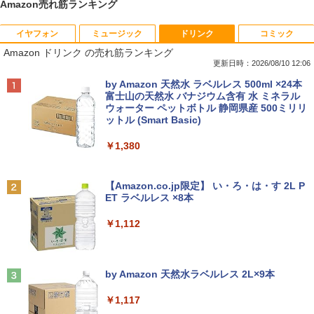
Amazon売れ筋ランキング
イヤフォン
ミュージック
ドリンク
コミック
超得5,000円OFF&P10倍｜高性能Core i5
中古パソコン 一体型 富士通 ESPRIMO F
【エントリーで最大全額ポイント還元｜
おいしい！イラストレッスン クレパス
1
1
1
1
Amazon ドリンク の売れ筋ランキング
第10世代｜新生活応援 豪華特典付き｜最
H52/S FMVF52SW Windows10 Celeron
8/11まで】 PHILIPS｜フィリップス USB
で描きました [ momo ]
大180日保証｜中古ノートパソコン Wind
1005M 1.90GHz メモリ4GB 1TB 21.5イ
-C接続 PCモニター ブラック 24E1N130
更新日時：2026/08/10 12:06
ows11 office付き ｜中古ノートパソコン
ンチ Office付き DVD Webカメラ 無線L
0A/11 [23.8型 /フルHD(1920×1080) /ワ
￥1,518
Anker Soundcore P40i オフホワイト
BRUCE WAYNE feat. Flo Milli, ATL Jacob
by Amazon 天然水 ラベルレス 500ml ×24本
15.6 テンキー付き｜中古ノートパソコン
AN 3ヶ月保証 wd2685 中古
イド /100Hz]
[Explicit]
富士山の天然水 バナジウム含有 水 ミネラル
第10世代｜ノートパソコン｜PC｜中古パ
ウォーター ペットボトル 静岡県産 500ミリリ
￥7,990
ソコン｜パソコン｜中古PC
￥15,800
￥19,620
ットル (Smart Basic)
￥250
￥39,800
80代になるとたいていボケるか死ぬ。70
2
￥1,380
代は神様から与えられた特別な時間 （幻
冬舎新書） [ 林真理子 ]
【★最大100%ポイント】おまかせ 中古
Philips｜フィリップス 液晶ディスプレ
2
2
Anker Soundcore P31i ブラック
BRUCE WAYNE feat. Flo Milli, ATL Jacob
パソコン Windows XP Core i5 メモリ 4
イ(23.8型/IPS/FullHD 1920×1080/100H
[Explicit]
【Amazon.co.jp限定】 い・ろ・は・す 2L P
MS Office 2024 H&B 搭載｜Microsoft S
GB HDD 500GB DVDドライブ搭載 リフ
z/1ms)(ブラック) 24E1N1300A/11
￥1,034
2
ET ラベルレス ×8本
￥5,990
urface Book 2 中古｜中古ノートパソコ
レッシュPC デスクトップ キーボード＆
￥250
ン Windows11 Office付 13.5型｜Core i
マウスセット 中古 安心保証 初期設定不
￥19,620
￥1,112
5 第8世代 メモリ 8GB SSD 256GB｜WE
要 液晶モニター ディスプレイ
Bカメラ 無線 Wi-Fi 顔認証 USB-C 純正
[9月上旬より発送予定][新品]ちいかわ な
3
キーボード付属 サーフェス サーフェイス
￥16,800
んか小さくてかわいいやつ (1-8巻 最新
ノートパソコン
Anker Soundcore Liberty 5 ミッドナイトブ
On My Road (Stadium ver.)
刊) 全巻セット [入荷予約]
フィリップス（ディスプレイ） 221S9A/
3
ラック
by Amazon 天然水ラベルレス 2L×9本
11 [21.5型液晶ディスプレイ/1920×1080/
￥39,800
￥250
HDMI、D-Sub/スピーカー：あり/5年間
￥9,900
￥14,990
￥1,117
【中古】NEC◆デスクトップパソコン L
フル保証]
3
AVIE Desk All-in-one DA370/FAW [ファ