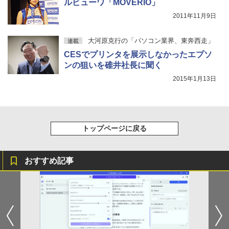
ルビューワ「MOVERIO」
2011年11月9日
大河原克行の「パソコン業界、東奔西走」
連載
CESでプリンタを展示しなかったエプソ
ンの狙いを碓井社長に聞く
2015年1月13日
トップページに戻る
おすすめ記事