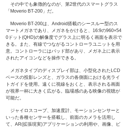
その中でも象徴的なのが、第2世代のスマートグラス
「Moverio BT-200」だ。
Moverio BT-200は、Android搭載のシースルー型のス
マートメガネであり、メガネをかけると、16:9の960×54
0ドット(QHD)の解像度でグラス上に明るく画面を表示で
きる。また、有線でつながるコントローラユニットを用
意。コントローラにはパッド部があり、メガネ上に表示
されたアイコンなどを操作できる。
メガネタイプのディスプレイ部は、小型化されたLCD
ベースの投影レンズと、ガラスの各側面における光ライ
トガイドを使用。遠くに視線をおくと、表示される画面
が視界一杯に大きく広がる。臨場感のある映像の視聴が
可能だ。
ジャイロスコープ、加速度計、モーションセンサーと
いった各種センサーを搭載し、前面のカメラを活用し
て、AR(拡張現実)アプリケーションの利用や、画像、ビ