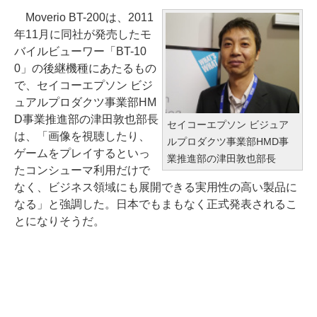
Moverio BT-200は、2011
年11月に同社が発売したモ
バイルビューワー「BT-10
0」の後継機種にあたるもの
で、セイコーエプソン ビジ
ュアルプロダクツ事業部HM
D事業推進部の津田敦也部長
セイコーエプソン ビジュア
は、「画像を視聴したり、
ルプロダクツ事業部HMD事
ゲームをプレイするといっ
業推進部の津田敦也部長
たコンシューマ利用だけで
なく、ビジネス領域にも展開できる実用性の高い製品に
なる」と強調した。日本でもまもなく正式発表されるこ
とになりそうだ。