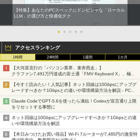
【特集】あなたのPCスペックにドンピシャな「ローカル
LLM」の選び方と快適化テク
●
●
●
●
●
アクセスランキング
1時間
24時間
1週間
1カ月
【大河原克行の「パソコン業界、東奔西走」】
クラファン7,491万円達成の富士通「FMV Keyboard X」、極限
の静音化を追求
【今すぐ読みたい！人気記事】ネット回線は10Gbpsにアップグ
レードすべきか？1Gbpsとの違いや環境構築方法を解説 - PC
Watch
Claude CodeでGPT-5.6を使ったら凍結！Codexが宣言通り上限
をリセットする事態に
ネット回線は10Gbpsにアップグレードすべきか？1Gbpsとの違
いや環境構築方法を解説
【本日みつけたお買い得品】Wi-Fi 7ルーターが7,485円の激安特
価で販売中。数量限定だぞ急げ！