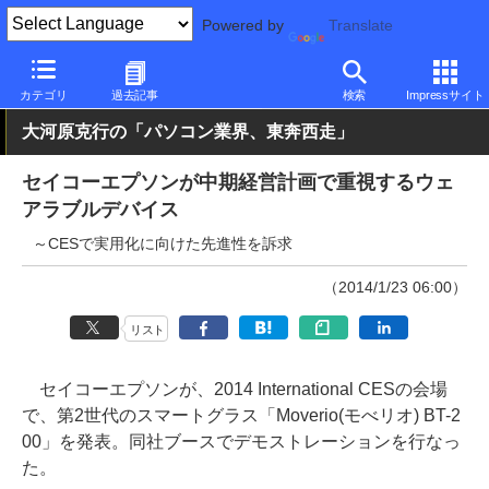
Powered by
Translate
PC Watch
市場
動向
その他
カテゴリ
過去記事
検索
Impressサイト
大河原克行の「パソコン業界、東奔西走」
セイコーエプソンが中期経営計画で重視するウェ
アラブルデバイス
～CESで実用化に向けた先進性を訴求
（2014/1/23 06:00）
リスト
セイコーエプソンが、2014 International CESの会場
で、第2世代のスマートグラス「Moverio(モべリオ) BT-2
00」を発表。同社ブースでデモストレーションを行なっ
た。