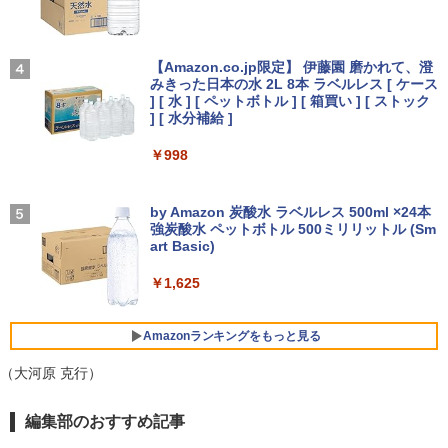
インホワイト]//【パソコン】
￥9,880
【★最大100%ポイント】【新生活応援・
3
地球の歩き方 スター・ウォーズ [ 地球
4
2026】【Office 2024 H&B】【WEBカメ
【2026年アップグレード版】AOKIMI ワイヤ
見知らぬ糸
￥17,160
の歩き方編集室 ]
ラ×テンキー】富士通 LIFEBOOK A5510/
レスイヤホン bluetooth イヤホン V12 小型
【Amazon.co.jp限定】 伊藤園 磨かれて、澄
Core i5-10210U/メモリ: 8GB/16GB/32G
軽量 ブルートゥースHi-Fi 最大36時間再生 ぶ
みきった日本の水 2L 8本 ラベルレス [ ケース
￥250
【IPSパネル/フレームレス】 液晶モニタ
￥2,750
4
B/SSD:256GB/512GB/1TB/Wi-fi/Blueto
るーとゅーす コードレス ENCノイズキャン
] [ 水 ] [ ペットボトル ] [ 箱買い ] [ ストック
ー 27インチ PS5 対応 フルHD スピーカ
oth/15.6型/HDMI/USB3.2/パソコン 中古
セリング 自動ペアリング Type-C充電 マイク
] [ 水分補給 ]
【Windows11】 【超小型】 DELL Opti
ー 内蔵 VESA 対応 リフレッシュレート 1
4
PC 中古ノートパソコン Windows11
付き 防水 タッチ式音量調整 スポーツ/通勤/通
Plex 3060 Micro マイクロ MFF 第8世代
00Hz HDMI RGB JAPANNEXT JN-IPS27
学/WEB会議(ホワイト)
￥998
Core i5 8400T/1.70GHz 8GB SSD256G
1FHD 27型 JNIPS271FHD ジャパンネク
￥36,800
B M.2 NVMe Windows11 64bit WPSOff
スト モニター ディスプレイ 液晶 液晶デ
On My Road (Stadium ver.)
VI/NYL #030 Kis-My-Ft2 [ VI/NYL編集部
5
￥1,964
ice 無線LAN 中古パソコン デスクトップ
ィスプレイ PS3 PS4 Switch
]
パソコン PC 【中古】
by Amazon 炭酸水 ラベルレス 500ml ×24本
￥250
￥19,800
強炭酸水 ペットボトル 500ミリリットル (Sm
￥2,200
中古ノートパソコン Lenovo ThinkPad
Xiaomi シャオミ REDMI Buds 8 Lite ワイヤ
￥22,500
art Basic)
4
T14 第10世代 Core i5 Windows11 Pro
レスイヤホン Bluetooth 5.4 ノイズキャンセ
Office 2024付き メモリ16GB SSD512G
リング ANC 36時間再生
￥1,625
B/1TB選択可 14型 軽量 モバイル ビジネ
ゲーミングモニター 24.5インチ 200Hz /
5
ス 在宅勤務 学生向け
￥3,480
中古パソコン 一体型 富士通 ESPRIMO
165Hz / 144Hz モニター 1ms pcモニタ
5
WF1/B1 FMVWB1F1B Windows11 Cele
ー 1920*1080 FHD HDR パソコン モニタ
Amazonランキングをもっと見る
￥34,980
ron 3865U 1.8GHz メモリ8GB 2TB 23.8
ー 非光沢 IPS VESA Freesync スピーカ
インチ Office付き DVD Webカメラ 無線
ー内蔵 cocopar HG-245HCW [1+1年保
（大河原 克行）
LAN Bluetooth 3ヶ月保証 wd2670 中古
証]
薬屋のひとりごと 17巻 (デジタル版ビッグガ
【6,000円クーポンOFF】 ノートパソコ
編集部のおすすめ記事
￥22,800
￥22,999
5
ンガンコミックス)
ン 15.6インチ ノートPC Intel N95 12GB