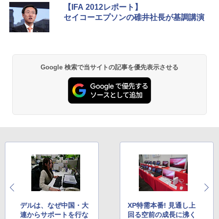
メモリ 512GB SSD 大容量バッテリー Wi
【IFA 2012レポート】
ndows11 USB3.2 Type-C FHD パソコン
￥770
セイコーエプソンの碓井社長が基調講演
静音 office デスクトップ オフィス pc テ
ンキー付 軽量 日本語キーボード BMAX
X15pro
ONE PIECE モノクロ版 115 (ジャンプコミッ
￥52,900
クスDIGITAL)
Google 検索で当サイトの記事を優先表示させる
￥594
異世界居酒屋「のぶ」(22) (角川コミックス・
エース)
￥832
HUNTER×HUNTER モノクロ版 39 (ジャンプ
コミックスDIGITAL)
￥572
デルは、なぜ中国・大
XP特需本番! 見通し上
連からサポートを行な
回る空前の成長に沸く