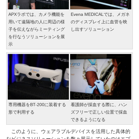
APXラボでは、カメラ機能を
Evena MEDICALでは、メガネ
用いて遠隔地の人に周辺の様
のディスプレイ上に血管を映
子を伝えながらミーティング
し出すソリューション
を行なうソリューションを展
示
専用機器をBT-200に装着する
看護師が採血する際に、ハン
形で利用する
ズフリーで正しい位置で採血
できるようになる
このように、ウェアラブルデバイスを活用した具体的
なビジネスソリューションを数々展示していたのはエプ