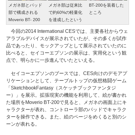
メガネ部とパッド
メガネ部は従来比
BT-200を装着した
部で構成される
で約60%の軽量化
ところ
Moverio BT- 200
を達成したという
今回の2014 International CESでは、主要各社からウェ
アラブルデバイスが展示されていたが、その多くが試作
品であったり、モックアップとして展示されていたのに
比べると、セイコーエプソンの展示は、実用化という観
点で、明らかに一歩進んでいたといえる。
セイコーエプソンのブースでは、CES向けのデモアプ
リケーションとして、テーブルトップの仮想格闘ゲーム
「SketchbookFantasy（スケッチブックファンタジ
ー）」を展示。拡張現実の機能を利用して、絵が書かれ
た場所をMoverio BT-200で見ると、メガネの画面上にキ
ャラクターが表れ、コントローラ部のパッドでキャラク
ターを操作できる。また、絵のページをめくると別のシ
ーンが表れる。