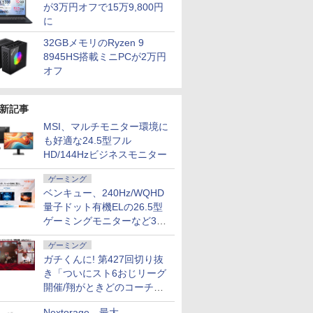
が3万円オフで15万9,800円
に
32GBメモリのRyzen 9
8945HS搭載ミニPCが2万円
オフ
新記事
MSI、マルチモニター環境に
も好適な24.5型フル
HD/144Hzビジネスモニター
ゲーミング
ベンキュー、240Hz/WQHD
量子ドット有機ELの26.5型
ゲーミングモニターなど3機
種
ゲーミング
ガチくんに! 第427回切り抜
き「ついにスト6おじリーグ
開催/翔がときどのコーチ就
任など」
Nextorage、最大