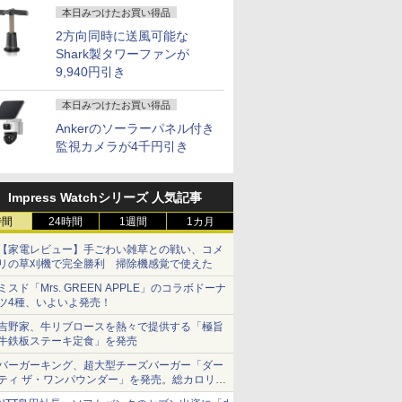
本日みつけたお買い得品
2方向同時に送風可能な
Shark製タワーファンが
9,940円引き
本日みつけたお買い得品
Ankerのソーラーパネル付き
監視カメラが4千円引き
Impress Watchシリーズ 人気記事
時間
24時間
1週間
1カ月
【家電レビュー】手ごわい雑草との戦い、コメ
リの草刈機で完全勝利 掃除機感覚で使えた
ミスド「Mrs. GREEN APPLE」のコラボドーナ
ツ4種、いよいよ発売！
吉野家、牛リブロースを熱々で提供する「極旨
牛鉄板ステーキ定食」を発売
バーガーキング、超大型チーズバーガー「ダー
ティ ザ・ワンパウンダー」を発売。総カロリー
約1656kcal、総重量約527g！