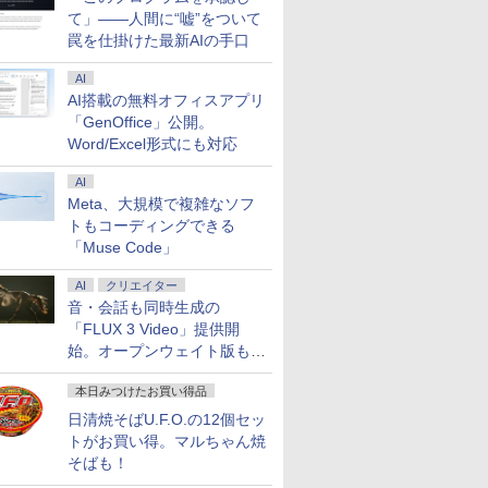
て」――人間に“嘘”をついて
罠を仕掛けた最新AIの手口
AI
AI搭載の無料オフィスアプリ
「GenOffice」公開。
Word/Excel形式にも対応
AI
Meta、大規模で複雑なソフ
トもコーディングできる
「Muse Code」
AI
クリエイター
音・会話も同時生成の
「FLUX 3 Video」提供開
始。オープンウェイト版も計
画
本日みつけたお買い得品
日清焼そばU.F.O.の12個セッ
トがお買い得。マルちゃん焼
そばも！