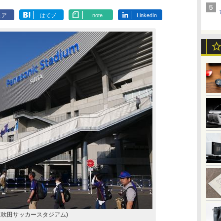
ェア
はてブ
note
LinkedIn
ITA(市立吹田サッカースタジアム)