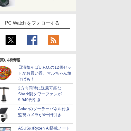
PC Watch をフォローする
買い得情報
日清焼そばU.F.O.の12個セッ
トがお買い得。マルちゃん焼
そばも！
2方向同時に送風可能な
Shark製タワーファンが
9,940円引き
Ankerのソーラーパネル付き
監視カメラが4千円引き
ASUSのRyzen AI搭載ノート