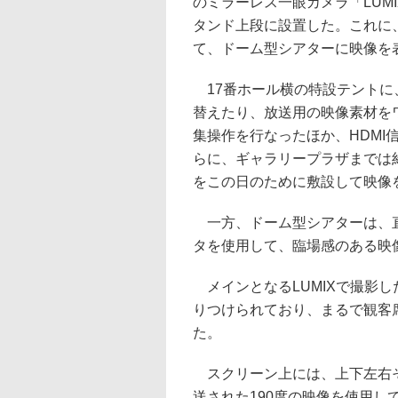
のミラーレス一眼カメラ「LUMI
タンド上段に設置した。これに
て、ドーム型シアターに映像を
17番ホール横の特設テントに、
替えたり、放送用の映像素材を
集操作を行なったほか、HDMI
らに、ギャラリープラザまでは
をこの日のために敷設して映像
一方、ドーム型シアターは、直
タを使用して、臨場感のある映
メインとなるLUMIXで撮影
りつけられており、まるで観客
た。
スクリーン上には、上下左右そ
送された190度の映像を使用