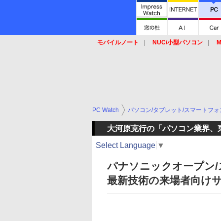
モバイルノート
NUC/小型パソコン
M
SSD
キーボード
マウス
PC Watch
パソコン/タブレット/スマートフォ
大河原克行の「パソコン業界、
Select Language
▼
パナソニックオープン/
最新技術の来場者向け