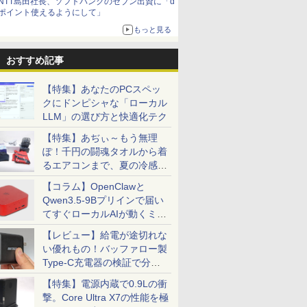
NTT島田社長、ソフトバンクのセブン出資に「d
ポイント使えるようにして」
もっと見る
おすすめ記事
【特集】あなたのPCスペッ
クにドンピシャな「ローカル
LLM」の選び方と快適化テク
【特集】あぢぃ～もう無理
ぽ！千円の闘魂タオルから着
るエアコンまで、夏の冷感グ
ッズ一挙紹介
【コラム】OpenClawと
Qwen3.5-9Bプリインで届い
てすぐローカルAIが動くミニ
PC「SER9 Pro」
【レビュー】給電が途切れな
い優れもの！バッファロー製
Type-C充電器の検証で分か
ったこと
【特集】電源内蔵で0.9Lの衝
撃。Core Ultra X7の性能を極