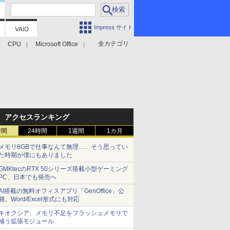
Impress サイト
全カテゴリ
CPU
Microsoft Office
アクセスランキング
時間
24時間
1週間
1カ月
メモリ8GBで仕事なんて無理……そう思ってい
た時期が僕にもありました
GMKtecのRTX 50シリーズ搭載小型ゲーミング
PC、日本でも発売へ
AI搭載の無料オフィスアプリ「GenOffice」公
開。Word/Excel形式にも対応
キオクシア、メモリ不足をフラッシュメモリで
補う拡張モジュール