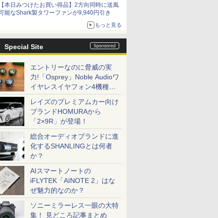
【本日みつけたお買い得品】2方向同時に送風
可能なShark製タワーファンが9,940円引き
もっと見る
Special Site
エントリーなのに脅威の実
力!「Osprey」Noble Audioワ
イヤレスイヤフォン4機種を
一気に聴く
レイズのプレミアムカー向け
ブランドHOMURAから
「2×9R」が登場！
総合オーディオブランドに進
化するSHANLINGとは何者
か？
AIスマートノートの
iFLYTEK「AINOTE 2」はな
ぜ魅力的なのか？
ソニーミラーレス一眼の大特
集！ 見どころ記事まとめ