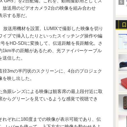
X GH5」を2台配備。これを、動画撮影用としてス
、放送用のビデオカメラ2台の映像を組み合わせ
表示する形だ。
放送用機材を設置。LUMIXで撮影した映像を切り
ワイプで挿入したりといったスイッチング操作や編
信号をHD-SDIに変換して、伝送距離を長距離化。さ
約1km半の距離があるため、光ファイバーケーブル
を送信した。
径3mの半円状のスクリーンに、4台のプロジェク
像を映し出した。
した魚眼レンズによる映像は観客席の最上段付近に取
席からグリーンを見ているような感覚で視聴でき
れぞれに180度までの映像が表示可能であり、伝
して、レバーを使って、上下左右に映像を動かせるよ