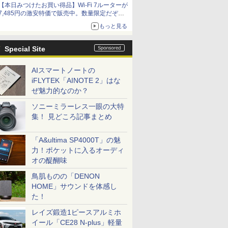
【本日みつけたお買い得品】Wi-Fi 7ルーターが
7,485円の激安特価で販売中。数量限定だぞ急
げ！
もっと見る
Special Site
AIスマートノートの
iFLYTEK「AINOTE 2」はな
ぜ魅力的なのか？
ソニーミラーレス一眼の大特
集！ 見どころ記事まとめ
「A&ultima SP4000T」の魅
力！ポケットに入るオーディ
オの醍醐味
鳥肌ものの「DENON
HOME」サウンドを体感し
た！
レイズ鍛造1ピースアルミホ
イール「CE28 N-plus」軽量