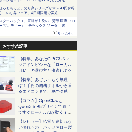
ダークモード/EditorConfig/IVSなどに対応／複
数の脆弱性に対処したセキュリティアップデー
ほっともっと、のり弁シリーズが30～90円お得
ト
な「のり弁フェア」4日間限定で実施
スターバックス、巨峰が主役の「芳醇 巨峰 フロ
ーズン ティー」「チラックス ソーダ 巨峰」発
売
もっと見る
おすすめ記事
【特集】あなたのPCスペッ
クにドンピシャな「ローカル
LLM」の選び方と快適化テク
【特集】あぢぃ～もう無理
ぽ！千円の闘魂タオルから着
るエアコンまで、夏の冷感グ
ッズ一挙紹介
【コラム】OpenClawと
Qwen3.5-9Bプリインで届い
てすぐローカルAIが動くミニ
PC「SER9 Pro」
【レビュー】給電が途切れな
い優れもの！バッファロー製