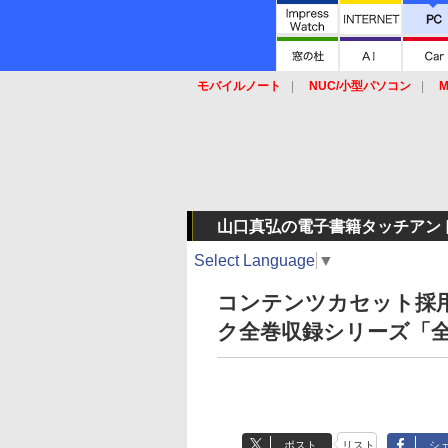
モバイルノート
NUC/小型パソコン
M
SSD
キーボード
マウス
山口真弘の電子書籍タッチアン
Select Language
▼
コンテンツカセット採
ク全巻収録シリーズ「
ポスト
リスト
シ