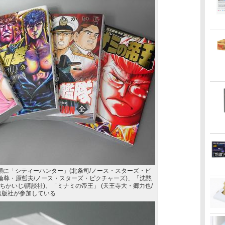
順に「シティーハンター」(北条司/ノース・スターズ・ピ
論尊・原哲夫/ノース・スターズ・ピクチャーズ)、「沈黙
ちかいじ/講談社)、「ミナミの帝王」 (天王寺大・郷力也/
出版社が参加している