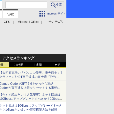
Impress サイト
全カテゴリ
CPU
Microsoft Office
アクセスランキング
時間
24時間
1週間
1カ月
【大河原克行の「パソコン業界、東奔西走」】
クラファン7,491万円達成の富士通「FMV
Keyboard X」、極限の静音化を追求
Claude CodeでGPT-5.6を使ったら凍結！
Codexが宣言通り上限をリセットする事態に
【今すぐ読みたい！人気記事】ネット回線は
10Gbpsにアップグレードすべきか？1Gbpsと
の違いや環境構築方法を解説 - PC Watch
ネット回線は10Gbpsにアップグレードすべき
か？1Gbpsとの違いや環境構築方法を解説