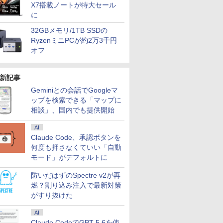
X7搭載ノートが特大セール
に
32GBメモリ/1TB SSDの
RyzenミニPCが約2万3千円
オフ
新記事
Geminiとの会話でGoogleマ
ップを検索できる「マップに
相談」、国内でも提供開始
AI
Claude Code、承認ボタンを
何度も押さなくていい「自動
モード」がデフォルトに
防いだはずのSpectre v2が再
燃？割り込み注入で最新対策
がすり抜けた
AI
Claude CodeでGPT-5.6を使