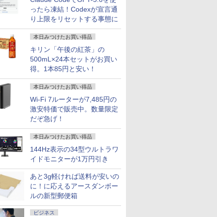
ったら凍結！Codexが宣言通
り上限をリセットする事態に
本日みつけたお買い得品
キリン「午後の紅茶」の
500mL×24本セットがお買い
得。1本85円と安い！
本日みつけたお買い得品
Wi-Fi 7ルーターが7,485円の
激安特価で販売中。数量限定
だぞ急げ！
本日みつけたお買い得品
144Hz表示の34型ウルトラワ
イドモニターが1万円引き
あと3g軽ければ送料が安いの
に！に応えるアースダンボー
ルの新型郵便箱
ビジネス