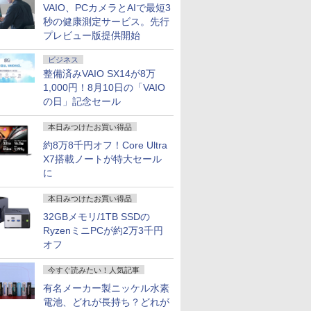
VAIO、PCカメラとAIで最短3
秒の健康測定サービス。先行
プレビュー版提供開始
ビジネス
整備済みVAIO SX14が8万
1,000円！8月10日の「VAIO
の日」記念セール
本日みつけたお買い得品
約8万8千円オフ！Core Ultra
X7搭載ノートが特大セール
に
本日みつけたお買い得品
32GBメモリ/1TB SSDの
RyzenミニPCが約2万3千円
オフ
今すぐ読みたい！人気記事
有名メーカー製ニッケル水素
電池、どれが長持ち？どれが