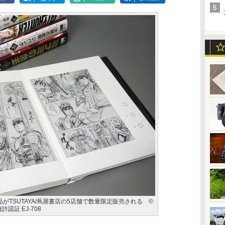
がTSUTAYA/蔦屋書店の5店舗で数量限定販売される ©
許諾証 EJ-708