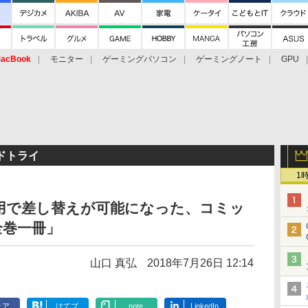
acBook
モニター
ゲーミングパソコン
ゲーミングノート
GPU
ドトライ
1
用で差し替えが可能になった、コミッ
全巻一冊」
山口 真弘
2018年7月26日 12:14
ェア
はてブ
note
LinkedIn