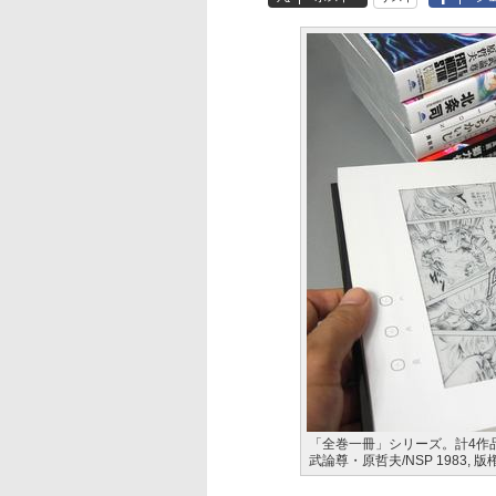
「全巻一冊」シリーズ。計4作品
武論尊・原哲夫/NSP 1983, 版権