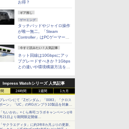
お得？
ギア推し
ゲーミング
タッチパッドやジャイロ操作
が唯一無二。「Steam
Controller」はPCゲーマーの
最適解だ
今すぐ読みたい！人気記事
ネット回線は10Gbpsにアッ
プグレードすべきか？1Gbps
との違いや環境構築方法を解
説
Impress Watchシリーズ 人気記事
時間
24時間
1週間
1カ月
プレバンにて「Zガンダム」「0083」「クロス
ボーン」「UC」のRGガンプラ10製品を対象に
した抽選販売が8月10日11時より実施！
「ちいかわ」×くら寿司コラボキャンペーンが8
月21日より期間限定開催
オリジナルの湯呑みや寿司皿が景品に登場！
「サクラエディタ」に約3年8カ月ぶりの更新、