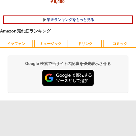
メモリ4GB～ 高速SSD1TB 最大 フルHD
￥9,480
Webカメラ zoom 軽量薄型 無線 型番更
新で在庫処分
楽天ランキングをもっと見る
￥12,980
Amazon売れ筋ランキング
イヤフォン
ミュージック
ドリンク
コミック
ちいかわ なんか小さくてかわいいやつ
1
（1） （ワイドKC） [ ナガノ ]
￥1,100
Google 検索で当サイトの記事を優先表示させる
Anker Soundcore P40i オフホワイト
BRUCE WAYNE feat. Flo Milli, ATL Jacob
【Amazon.co.jp限定】 い・ろ・は・す 2L P
薬屋のひとりごと 17巻 (デジタル版ビッグガ
[Explicit]
ET ラベルレス ×8本
ンガンコミックス)
￥7,990
￥250
￥1,112
￥770
羽生結弦（2027年1月始まりカレンダ
2
ー）
Anker Soundcore P31i ブラック
BRUCE WAYNE feat. Flo Milli, ATL Jacob
by Amazon 天然水 ラベルレス 500ml ×24本
異世界居酒屋「のぶ」(22) (角川コミックス・
￥4,345
[Explicit]
富士山の天然水 バナジウム含有 水 ミネラル
エース)
ウォーター ペットボトル 静岡県産 500ミリリ
￥5,990
ットル (Smart Basic)
￥250
￥832
￥1,380
杖と剣のウィストリア（16） （講談社コ
3