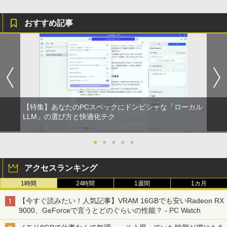
おすすめ記事
【特集】あなたのPCスペックにドンピシャな「ローカル
LLM」の選び方と快適化テク
●
●
●
●
●
アクセスランキング
1時間
24時間
1週間
1カ月
【今すぐ読みたい！人気記事】VRAM 16GBでも安いRadeon RX
9000、GeForceで言うとどのぐらいの性能？ - PC Watch