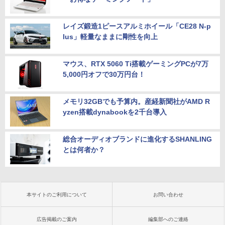
レイズ鍛造1ピースアルミホイール「CE28 N-p
lus」軽量なままに剛性を向上
マウス、RTX 5060 Ti搭載ゲーミングPCが7万
5,000円オフで30万円台！
メモリ32GBでも予算内。産経新聞社がAMD R
yzen搭載dynabookを2千台導入
総合オーディオブランドに進化するSHANLING
とは何者か？
本サイトのご利用について
お問い合わせ
広告掲載のご案内
編集部へのご連絡