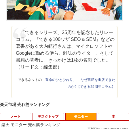
「できるシリーズ」25周年を記念したリレー
コラム。『できる100ワザ SEO & SEM』などの
著書がある大内範行さんは、マイクロソフトや
Googleに勤める傍ら、雑誌のライター、そして
書籍の著者に。きっかけは1枚の名刺でした。
（リード文：編集部）
できるネットの
「運命のひとひねり」― なぜ書籍を出版できた
のか?【できる25周年コラム】
楽天市場 売れ筋ランキング
ノート
デスクトップ
モニター
本
楽天 モニター 売れ筋ランキング
更新日時：2026/08/09 14:00