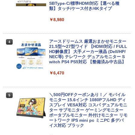
第7世代 | Core i5 7200U 2.5(～最大3.1)
SBType-C/標準HDMI対応【選べる種
GHz | MEM:8GB | HDD:500GB | DVDマ
類】タッチ/ケース付き/4Kタイプ
ルチ | 無線LAN:あり | テンキー | Win11P
ro64Bit | ACアダプター付属
￥8,980
￥9,980
アースドリームス 厳選おまかせモニター
4
21.5型〜27型ワイド 【HDMI対応 / FULL
【期間限定 ポイント10倍】Lenovo Idea
HD解像度】 大手メーカー液晶 (Dell/HP/
4
Pad D330 10.1型 2-in-1 タブレットPC／
NEC等) テレワーク デュアルモニター S
着脱式キーボード（intel 第九世代Celero
witch PS4 PS5対応 【整備済み中古品】
n N4000/4GB/64GB eMMC/HD IPS液晶
Type-C データ/充電可）/microSD対応
￥6,470
（最大128GB）/Windows 11 Pro／Dolb
y Audio）【整備済み中古品】
￥13,800
＼500円OFFクーポンあり！／ モバイル
5
モニター 15.6インチ 1080PフルHD ディ
スプレイ VESA対応 コスパ デュアルモニ
ター サブモニター ゲーミングモニター
【期間限定破格金額！】新生活 新古品 W
ポータブルモニター 外付けモニター リモ
5
in11搭載 パソコンノートパソコンoffice
ートワーク IPS mini pc ミニPC 多デバ
付き 初心者向けノートPC 初期設定済 1
イス対応 ブラック
5.6型 インテル高速CPU ランダムで発送