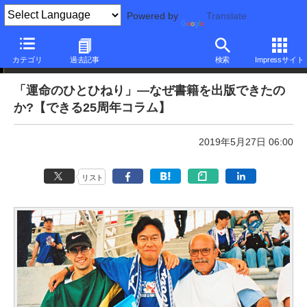
Powered by
Translate
本日のできるネット
カテゴリ
過去記事
検索
Impressサイト
「運命のひとひねり」―なぜ書籍を出版できたの
か?【できる25周年コラム】
2019年5月27日 06:00
リスト