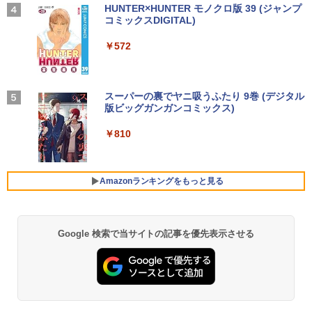
★8月中旬発送予定★ 宇宙兄弟 全巻セ
4
ndows 11 Pro MS 0ffice 2024選択可 1
ア 4スレッド mini pc Windows11 Pro
スタンド VESA
【2026年アップグレード版】AOKIMI ワイヤ
On My Road (Stadium ver.)
HUNTER×HUNTER モノクロ版 39 (ジャンプ
ット（全46巻）
2.3型 2K液晶(2560x1440) Wi-Fi Mini-D
最大3.4GHz WIFI5 BT5.0 小型 M.2 2242
レスイヤホン bluetooth イヤホン V12 小型
コミックスDIGITAL)
by Amazon 天然水ラベルレス 2L×9本
P Bluetooth SurfaceConnect USB3.0
ミニパソコン 2画面 超静音 超軽量 高性
軽量 ブルートゥースHi-Fi 最大36時間再生 ぶ
￥12,580
￥250
￥41,225
能 みにpc nucbox 省エネ 小型 コンパク
るーとゅーす コードレス ENCノイズキャン
￥572
￥1,117
ト
セリング 自動ペアリング Type-C充電 マイク
￥24,890
付き 防水 タッチ式音量調整 スポーツ/通勤/通
学/WEB会議(ホワイト)
￥51,505
MAXZEN ゲーミングモニター 23.8イン
4
チ 180Hz FHD (1920×1080) HDMI2.1 D
BUGS LIFE
スーパーの裏でヤニ吸うふたり 9巻 (デジタル
乙女ゲー世界はモブに厳しい世界です
5
￥1,964
MS Office 2024 H&B 搭載｜中古ノート
P1.4 sRGB128％ IPS Adaptive-Sync ブ
版ビッグガンガンコミックス)
コカ・コーラ やかんの麦茶 from 爽健美茶 ラ
4
【共和国編】 02 【電子書籍】[ 三
パソコン Windows11 Office付｜Dynab
ルーライトカット 非光沢 フリッカーフリ
ベルレス 650mlPET×24本
￥250
嶋 与夢 ]
ook B55M Core i5 第8世代 8265U メモ
【中古】HP Pro Mini 400 G9 Core i5-12
ー ホワイト MGM24CH01-F180 マクス
4
￥810
リ 8GB SSD 256GB 15.6型 WEBカメラ
500T メモリ16GB SSD256GB Windows
ゼン
Xiaomi シャオミ REDMI Buds 8 Lite ワイヤ
￥2,009
￥924
テンキー HDMI 無線 Wi-Fi 整備済み 新品
11Pro 省スペース 小型 デスクトップPC
レスイヤホン Bluetooth 5.4 ノイズキャンセ
無線マウス セキュリティソフト 無料プレ
リング ANC 36時間再生
￥12,980
ゼント
￥49,500
Amazonランキングをもっと見る
￥2,980
￥29,800
【2K 光沢パネル 超軽量470g】モバイル
5
【展示品・代引不可】 富士通 FUJITSU
モニター 14インチ 2K 2160x1440 3:2 ア
5
Google 検索で当サイトの記事を優先表示させる
デスクトップPC FMV Desktop Fシリー
スペクト 100%sRGB 400cd/m? 光沢IPS
MS Office 2024 H&B 搭載｜14型 WEB
ズ F55-K1 23.8型/ Core i5-1235U/ メモ
パネル 色鮮やか 470g 超軽量 Type-C対
5
カメラ 指紋認証 搭載モデル｜中古 ノー
リ 16GB/ SSD 512GB/ Windows 11/ 20
応 miniHDMI モニター サブディスプレイ
トパソコン Windows11 Office 付き｜D
24 Office付き/ 2025年1月モデル
テレワーク EVICIV
ell Latitude 5400｜Core i5 第8世代 以
降 1.60GHz 4コア 8スレッド メモリ 8G
￥149,800
￥12,999