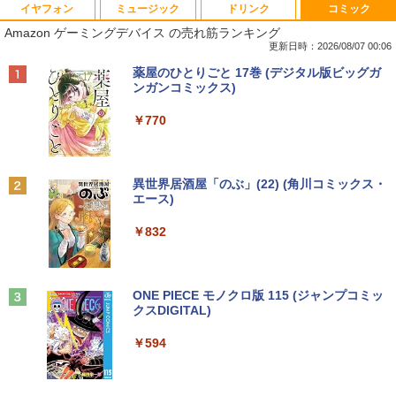
イヤフォン
ミュージック
ドリンク
コミック
中古ノートパソコン 新生活セット 2026
【訳あり品】中古パソコン | NEC | Mate
【500円クーポン＋ポイント最大31.5%還
【送料無料】感動する地図帖 世界って面
1
1
1
1
Amazon ゲーミングデバイス の売れ筋ランキング
Windows11搭載 Office付き 15.6型 大手
MKM34B-1 | Windows11 | デスクトップ
元！】モバイルモニター 15.6 インチ FH
白い!となる100テーマ／イアン・ライト
メーカー 第6〜8世代 Core i3/i5 メモリ8
| 一年保証 | 第7世代 | Core i5 7500 3.4
D 1920×1080 1080P Fast IPS パネル 非
／Infographic．ly／片山美佳子
更新日時：2026/08/07 00:06
GB SSD最大1TB 高速SSD搭載 初期設定
(〜最大3.8)GHz | MEM:8GB | SSD:256G
光沢 1000:1 高コントラスト 超軽量 600
Anker Soundcore P40i オフホワイト
BRUCE WAYNE feat. Flo Milli, ATL Jacob
【Amazon.co.jp限定】 い・ろ・は・す 2L P
薬屋のひとりごと 17巻 (デジタル版ビッグガ
済み テレワーク応援 在宅勤務 学生向け
B | DVD-ROM | 無線LAN:あり | Win11Pr
g スピーカー内蔵 Type-C/HDMI 接続 PS
￥2,420
[Explicit]
ET ラベルレス ×8本
ンガンコミックス)
FU25-repc ノートPC 中古パソコン
o64bit
5/Switch/PC/スマホ対応
￥7,990
￥250
￥1,112
￥770
￥13,900
￥10,000
￥8,490
誤謬論入門[本/雑誌] 優れた議論の実践ガ
2
イド / T・エドワード・デイマー/著 小西
卓三/監訳 今村真由子/訳
Anker Soundcore P31i ブラック
BRUCE WAYNE feat. Flo Milli, ATL Jacob
by Amazon 天然水 ラベルレス 500ml ×24本
異世界居酒屋「のぶ」(22) (角川コミックス・
＼8月限定エントリーでP10倍／【中古】
【マラソンセール期間中ポイント5倍】中
Dell モニター 19インチ P1917S IPSパネ
2
2
2
[Explicit]
富士山の天然水 バナジウム含有 水 ミネラル
エース)
ノートパソコン windows11 office付き
古デスクトップパソコン 第8世代 Core i5
ル 1280x1024 スクエア HDMI USBハブ
￥3,520
ウォーター ペットボトル 静岡県産 500ミリリ
￥5,990
Lenovo レノボ ThinkPad L390 20NSS2
Windows11 高速SSD128GB メモリ8GB
高さ調整 中古ディスプレイ
ットル (Smart Basic)
￥250
￥832
5A00 Core i5 8世代 メモリー8GB 高速S
Type-C DisplayPort Lenovo ThinkStat
SD256GB 整備済み品 pc win11 os 中古
ion P330 初期設定済 すぐ使える 90日保
￥8,800
￥1,380
パソコン すぐ使える オフィス付きPC 送
証 送料無料
Aランクパーティを離脱した俺は、元教
3
料無料
え子たちと迷宮深部を目指す。（13）
Anker Soundcore Liberty 5 アプリコットピ
On My Road (Stadium ver.)
ONE PIECE モノクロ版 115 (ジャンプコミッ
￥12,980
【電子書籍】[ ユーリ ]
ンク
クスDIGITAL)
by Amazon 炭酸水 ラベルレス 500ml ×24本
￥22,770
【楽天1位!1,600円OFFクーポン 8/4 20:
3
強炭酸水 ペットボトル 500ミリリットル (Sm
￥250
00-8/11 01:59】Xiaomi Monitor A24i 20
￥792
art Basic)
￥-
￥594
26 ディスプレイ 1080P 23.8インチ 144
【エントリーでポイント100％還元のチ
Hzリフレッシュレート sRGB99% 1670
3
￥1,625
ノートパソコン Surface Pro 5 高性能第
ャンス】GMKtec ミニpc G3S【Intel N9
万色 300nits ΔE＜1 低ブルーライト 大
3
7世代Core i5-7300U WEBカメラ内蔵 Wi
5 DDR4 8GB 256GB/512GB SSD】 4コ
画面 TÜV認証 目にやさしい 調整可能な