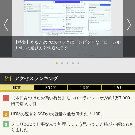
【特集】あなたのPCスペックにドンピシャな「ローカル
LLM」の選び方と快適化テク
●
●
●
●
●
アクセスランキング
1時間
24時間
1週間
1カ月
【本日みつけたお買い得品】モトローラのスマホが約1万7,000
円で購入可能
HBMの速さとSSDの大容量を兼ね備えた「HBF」
メモリ8GBで仕事なんて無理……そう思っていた時期が僕にもあ
りました