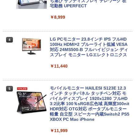
Pro/第4世代 Core i5/メモリ: 4GB/8GB/1
ち運び サブディスプレイ テレワーク 在
6GB/SSD:128GB/256GB/512GB/1TB/1
宅勤務 UPERFECT
￥33,980
5.6型/USB 3.0/DVD/SDカードスロット/
Wi-Fi/Office/無線マウス/中古 パソコン/
￥8,999
中古PC ノートパソコン/Windows11
中古パソコン | HP | ProOne 600 G5 All-i
4
￥9,999
n-One | Windows11 | 一体型 | 一年保証
| 第9世代 | Core i3 9100T 3.1(～最大3.7)
LG PCモニター 23.8インチ IPS フルHD
4
GHz | MEM:16GB | SSD:512GB(新品) |
100Hz HDMI×2 ブルーライト低減 VESA
DVD-ROM | 無線LAN:なし | Webカメラ
対応 24MS500-B フルハイビジョン ディ
中古 MacBook Air（11インチ，Early 20
内蔵 | フルHD | Win11Pro64Bit | ACアダ
スプレイ モニター LGエレクトロニクス
4
14）Apple アップルA1465 C02NBAX1G
プター付属
083コンディションランク【B】（商品 N
￥11,440
o.01-0）
￥34,980
￥15,900
モバイルモニター HAILESI S123E 12.3
5
HP 800G6 SF(8YM57AV-CMFZ:Win10x
インチ タッチパネル タッチペン対応 モ
5
64) 中古 Core i7-2.9GHz(10700)/メモリ
バイルディスプレイ 1920x1280 フルHD
【エントリーでポイント10倍】 ノートパ
16GB/SSD512GB/DVDライター [C:並品]
3:2比率 100％sRGB広色域 高輝度300nit
5
ソコン 中古 Cランク 訳あり Win11 Pro i
2021年頃購入
HDR対応 OTG対応 ポータブルモニター
5 第8世代 カメラ付き Lenovo ThinkPa
軽量 自立型 スピーカー内蔵Switch2 PS5
d X390 8GBメモリ 256GB 高速 PCIe SS
XBOX PC Mac iPhone
￥50,600
D 13.3インチ フルHD 指紋 顔認証 軽いパ
ソコン
￥11,999