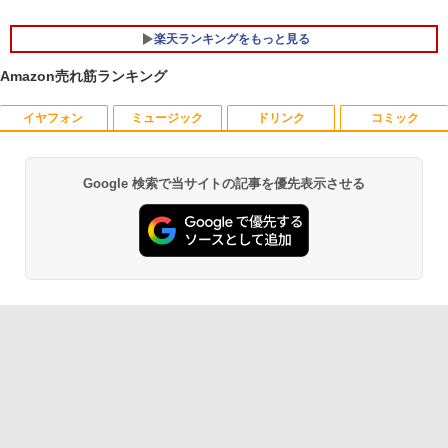
￥19,800
楽天ランキングをもっと見る
Amazon売れ筋ランキング
イヤフォン
ミュージック
ドリンク
コミック
鹿楓堂よついろ日和 23巻 【電子書籍】
1
[ 清水ユウ ]
￥770
Google 検索で当サイトの記事を優先表示させる
Anker Soundcore P40i オフホワイト
BRUCE WAYNE feat. Flo Milli, ATL Jacob
【Amazon.co.jp限定】 い・ろ・は・す 2L P
薬屋のひとりごと 17巻 (デジタル版ビッグガ
[Explicit]
ET ラベルレス ×8本
ンガンコミックス)
￥7,990
￥250
￥1,112
￥770
薬屋のひとりごと 17巻 【電子書籍】[ 日
2
向夏 ]
Anker Soundcore P31i ブラック
BRUCE WAYNE feat. Flo Milli, ATL Jacob
by Amazon 天然水 ラベルレス 500ml ×24本
異世界居酒屋「のぶ」(22) (角川コミックス・
￥770
[Explicit]
富士山の天然水 バナジウム含有 水 ミネラル
エース)
ウォーター ペットボトル 静岡県産 500ミリリ
￥5,990
ットル (Smart Basic)
￥250
￥832
￥1,380
杖と剣のウィストリア（16） 【電子書
3
籍】[ 大森藤ノ ]
Anker Soundcore Liberty 5 ミッドナイトブ
On My Road (Stadium ver.)
ONE PIECE モノクロ版 115 (ジャンプコミッ