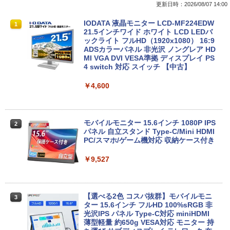
更新日時：2026/08/07 14:00
■新品■富士通 FMV LIFEBOOK U9312 U
DELL Vostro 3670 単体 Windows11 64
IODATA 液晶モニター LCD-MF224EDW
1
1
1
9312X U9311 U9311X U9310 U9310X U
bit HDMI Core i5 8400 メモリー8GB 高
21.5インチワイド ホワイト LCD LEDバ
939 U939X U938 U937 UH90修理交換用
速SSD256GB M.2-NVMe +HDD1TB 無線
ックライト フルHD（1920x1080） 16:9
キーボード
LAN DVDマルチ デスクトップパソコン
ADSカラーパネル 非光沢 ノングレア HD
【中古】【30日保証】1243105
MI VGA DVI VESA準拠 ディスプレイ PS
4 switch 対応 スイッチ 【中古】
￥2,860
￥24,800
￥4,600
【中古訳あり】極軽・極薄 富士通 LIFEB
2
OOK U937 第7世代Corei5 メモリ4GB 8
中古パソコン | NEC | Mate MRL36L-5 |
2
GB SSD128GB Windows11 WEBカメラ
Windows11 | デスクトップ | 一年保証 |
モバイルモニター 15.6インチ 1080P IPS
2
13.3インチ FHD(1920x1080) 無線LAN B
Core i3 9100 3.6(〜最大4.2)GHz | MEM:
パネル 自立スタンド Type-C/Mini HDMI
luetooth HDMI 中古パソコン ノート 中
16GB | SSD:512GB(新品) | DVDマルチ |
PC/スマホ/ゲーム機対応 収納ケース付き
古PC ノートパソコン Windows10 ノー
無線LANなし | Win11Pro64bit
トPC 中古品 訳あり【あす楽】
￥9,527
￥25,000
￥10,500
【選べる2色 コスパ抜群】モバイルモニ
3
【中古】Apple iMac 27インチ Retina 5
ター 15.6インチ フルHD 100%sRGB 非
3
【★最大100%ポイント】【新生活応援・
Kディスプレイモデル MNE92J/A (Mid 2
光沢IPS パネル Type-C対応 miniHDMI
3
2026】【Office 2019 H&B】NEC Versa
017)【千葉】保証期間1ヶ月【ランクB】
薄型軽量 約650g VESA対応 モニター 持