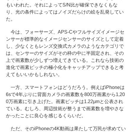
もいわれた。それによってS/N比が確保できなくもな
り、光の条件によってはノイズだらけの絵を乱発してい
た。
今は、フォーサーズ、APS-Cやフルサイズイメージセ
ンサーが標準的なイメージセンサーのサイズとして定着
し、少なくともレンズ交換式カメラのようなカテゴリで
は、センサーのサイズがその枠の中に半固定され、その
上で画素数が少しずつ増えてきている。これなら技術の
進化で画素ピッチの極小化をキャッチアップできると考
えてもいいかもしれない。
一方、スマートフォンはどうだろう。例えばiPhoneは
6sで4年ぶりに背面カメラの画素数を800万画素から1,20
0万画素に引き上げた。画素ピッチは1.22μmと公表され
ている。むしろ、周辺技術が整うまで画素数を増やさな
かったことに良心を感じるくらいだ。
ただ、そのiPhoneの4K動画は果たして万民が求めてい