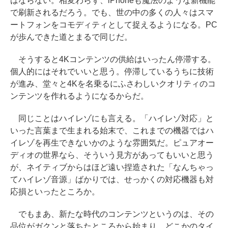
はならない。相変わらず、iPhoneも魔法のような新機能
で刷新されるだろう。でも、世の中の多くの人々はスマ
ートフォンをコモディティとして捉えるようになる。PC
が歩んできた道とまるで同じだ。
そうすると4Kコンテンツの供給はいったん停滞する。
個人的にはそれでいいと思う。停滞しているうちに技術
が進み、堂々と4Kを名乗るにふさわしいクオリティのコ
ンテンツを作れるようになるからだ。
同じことはハイレゾにも言える。「ハイレゾ対応」と
いった言葉まで生まれる始末で、これまでの機器ではハ
イレゾを再生できないかのような雰囲気だ。ピュアオー
ディオの世界なら、そういう見方があってもいいと思う
が、ネイティブからはほど遠い捏造された「なんちゃっ
てハイレゾ音源」ばかりでは、せっかくの対応機器も対
応損といったところか。
でもまあ、新たな時代のコンテンツというのは、その
品位がガクンと落ちたところから始まり、どこかのタイ