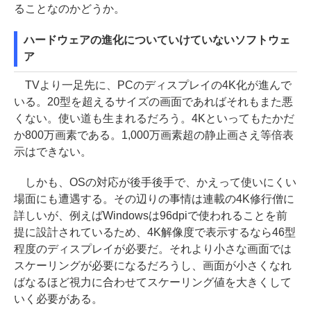
ることなのかどうか。
ハードウェアの進化についていけていないソフトウェ
ア
TVより一足先に、PCのディスプレイの4K化が進んで
いる。20型を超えるサイズの画面であればそれもまた悪
くない。使い道も生まれるだろう。4Kといってもたかだ
か800万画素である。1,000万画素超の静止画さえ等倍表
示はできない。
しかも、OSの対応が後手後手で、かえって使いにくい
場面にも遭遇する。その辺りの事情は連載の4K修行僧に
詳しいが、例えばWindowsは96dpiで使われることを前
提に設計されているため、4K解像度で表示するなら46型
程度のディスプレイが必要だ。それより小さな画面では
スケーリングが必要になるだろうし、画面が小さくなれ
ばなるほど視力に合わせてスケーリング値を大きくして
いく必要がある。