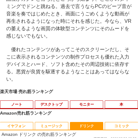
ミングでドンと跳ねる。過去で言うならPCのビープ音が
音楽を奏ではじめたとき、画面にうごめくような動画が
再生されるようになった時にそれを感じた。今なら、VR
の萎えるような画質の体験型コンテンツにそのムードを
感じないでもない。
優れたコンテンツがあってこそのスクリーンだし、そ
こに表示されるコンテンツの制作プロセスも優れた入力
デバイスとハード、ソフト含めたその周辺技術に依存す
る。悪貨が良貨を駆逐するようなことはあってはならな
い。
楽天市場 売れ筋ランキング
ノート
デスクトップ
モニター
本
Amazon売れ筋ランキング
イヤフォン
ミュージック
ドリンク
コミック
数学 大学入試問題解答集 2026 国公立大
1
Amazon ドリンク の売れ筋ランキング
編