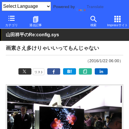
Powered by
Translate
PC Watch
市場
技術
その他
カテゴリ
過去記事
検索
Impressサイト
山田祥平のRe:config.sys
画素さえ多けりゃいいってもんじゃない
（2016/1/22 06:00）
リスト