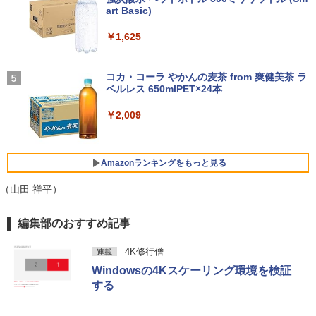
de 3〕／M！LK【沖縄・離島以外送料無
るーとゅーす コードレス ENCノイズキャン
art Basic)
料】
セリング 自動ペアリング Type-C充電 マイク
付き 防水 タッチ式音量調整 スポーツ/通勤/通
￥1,625
￥5,940
学/WEB会議 6.0(オフホワイト)
BUGS LIFE
￥2,599
コカ・コーラ やかんの麦茶 from 爽健美茶 ラ
ベルレス 650mlPET×24本
￥250
ふかふかダンジョン攻略記〜俺の異世界
5
転生冒険譚〜/ 20 【電子書籍】[ KAKER
Xiaomi シャオミ REDMI Buds 8 Lite ワイヤ
U ]
￥2,009
レスイヤホン Bluetooth 5.4 ノイズキャンセ
リング ANC 36時間再生
￥792
￥3,480
Amazonランキングをもっと見る
（山田 祥平）
薬屋のひとりごと 17巻 (デジタル版ビッグガ
編集部のおすすめ記事
ンガンコミックス)
4K修行僧
連載
￥770
Windowsの4Kスケーリング環境を検証
する
異世界居酒屋「のぶ」(22) (角川コミックス・