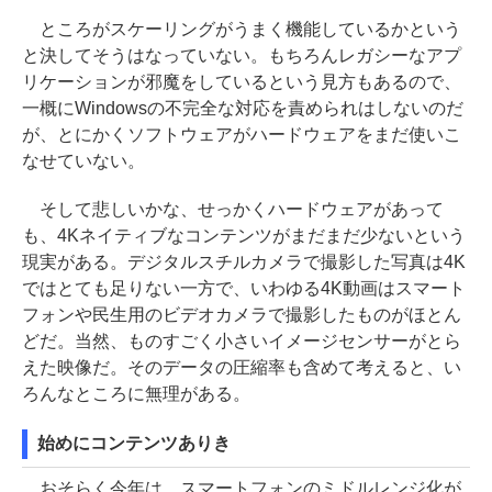
ところがスケーリングがうまく機能しているかという
と決してそうはなっていない。もちろんレガシーなアプ
リケーションが邪魔をしているという見方もあるので、
一概にWindowsの不完全な対応を責められはしないのだ
が、とにかくソフトウェアがハードウェアをまだ使いこ
なせていない。
そして悲しいかな、せっかくハードウェアがあって
も、4Kネイティブなコンテンツがまだまだ少ないという
現実がある。デジタルスチルカメラで撮影した写真は4K
ではとても足りない一方で、いわゆる4K動画はスマート
フォンや民生用のビデオカメラで撮影したものがほとん
どだ。当然、ものすごく小さいイメージセンサーがとら
えた映像だ。そのデータの圧縮率も含めて考えると、い
ろんなところに無理がある。
始めにコンテンツありき
おそらく今年は、スマートフォンのミドルレンジ化が