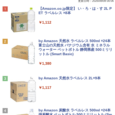
更新日時：2026/08/08 00:06
￥5,665
Anker Soundcore P40i オフホワイト
BRUCE WAYNE feat. Flo Milli, ATL Jacob
【Amazon.co.jp限定】 い・ろ・は・す 2L P
[Explicit]
ET ラベルレス ×8本
￥7,990
￥250
￥1,112
町人Aは悪役令嬢をどうしても救いた
2
い〜どぶと空と氷の姫君〜 10【電子書
店共通特典イラスト付】 【電子書籍】[
Anker Soundcore P31i ホワイト
BRUCE WAYNE feat. Flo Milli, ATL Jacob
by Amazon 天然水 ラベルレス 500ml ×24本
目黒三吉 ]
[Explicit]
富士山の天然水 バナジウム含有 水 ミネラル
ウォーター ペットボトル 静岡県産 500ミリリ
￥5,990
￥726
ットル (Smart Basic)
￥250
￥1,380
辺境の貧乏伯爵に嫁ぐことになったので
3
Anker Soundcore Liberty 5 ミッドナイトブ
On My Road (Stadium ver.)
領地改革に励みます〜the letter from Bo
ラック
by Amazon 天然水ラベルレス 2L×9本
ule〜 5【電子書店共通特典イラスト
￥250
付】 【電子書籍】[ 深山じお ]
￥14,990
￥1,117
￥726
【2026年アップグレード版】AOKIMI ワイヤ
On My Road (Stadium ver.)
レスイヤホン bluetooth イヤホン V12 小型
by Amazon 炭酸水 ラベルレス 500ml ×24本
楽譜 吹奏楽J−POP 好きすぎて滅！〔Gra
4
軽量 ブルートゥースHi-Fi 最大36時間再生 ぶ
強炭酸水 ペットボトル 500ミリリットル (Sm
￥250