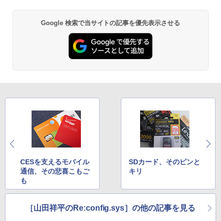
エース)
￥832
Google 検索で当サイトの記事を優先表示させる
ONE PIECE モノクロ版 115 (ジャンプコミッ
クスDIGITAL)
￥594
HUNTER×HUNTER モノクロ版 39 (ジャンプ
コミックスDIGITAL)
￥572
CESを支えるモバイル
SDカード、そのピンと
通信、その悲喜こもご
キリ
も
スーパーの裏でヤニ吸うふたり 9巻 (デジタル
版ビッグガンガンコミックス)
［山田祥平のRe:config.sys］の他の記事を見る
￥810