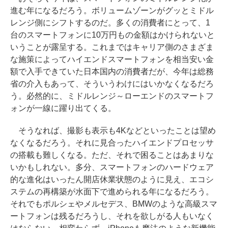
進む年になるだろう。ボリュームゾーンがグッとミドル
レンジ側にシフトするのだ。多くの消費者にとって、1
台のスマートフォンに10万円もの金額はかけられないと
いうことが露呈する。これまではキャリア側のさまざま
な施策によってハイエンドスマートフォンを相当安い金
額で入手できていた日本国内の消費者だが、今年は総務
省の介入もあって、そういうわけにはいかなくなるだろ
う。必然的に、ミドルレンジ～ローエンドのスマートフ
ォンが一線に躍り出てくる。
そうなれば、撮影も表示も4Kなどといったことは望め
なくなるだろう。それに見合ったハイエンドプロセッサ
の搭載も難しくなる。ただ、それで困ることはあまりな
いかもしれない。多分、スマートフォンのハードウェア
的な進化はいったん開店休業状態のように見え、エコシ
ステムの再構築が水面下で進められる年になるだろう。
それでもポルシェやメルセデス、BMWのような高級スマ
ートフォンは残るだろうし、それを欲しがる人もいなく