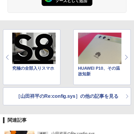
ONE PIECE モノクロ版 115 (ジャンプコミッ
クスDIGITAL)
￥594
HUNTER×HUNTER モノクロ版 39 (ジャンプ
コミックスDIGITAL)
究極の全部入りスマホ
HUAWEI P10、その温
故知新
￥572
スーパーの裏でヤニ吸うふたり 9巻 (デジタル
［山田祥平のRe:config.sys］の他の記事を見る
版ビッグガンガンコミックス)
￥810
関連記事
山田祥平のRe:config.sys
連載