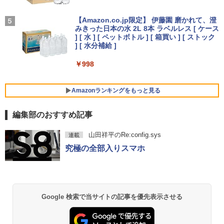
HD解像度】 大手メーカー液晶 (Dell/HP/
￥29,800
NEC等) テレワーク デュアルモニター S
On My Road (Stadium ver.)
タッチペンで音が聞ける！ はじめてずか
5
￥1,964
witch PS4 PS5対応 【整備済み中古品】
ん1000 英語つき はじめて図鑑1000 はじ
【Amazon.co.jp限定】 伊藤園 磨かれて、澄
めてのずかん こども 子ども 0歳 1歳 2歳
みきった日本の水 2L 8本 ラベルレス [ ケース
￥250
【マラソンP5倍/10%オフクーポン】中古
3歳 4歳 小学館 タッチペン 図鑑 ずかん
￥6,470
] [ 水 ] [ ペットボトル ] [ 箱買い ] [ ストック
4
ノートパソコンWindows11 Pro Office
超得2,500円OFF&P2倍｜Windows11正
はじめて 英語 プレゼント クリスマス お
Xiaomi シャオミ REDMI Buds 8 Lite ワイヤ
] [ 水分補給 ]
4
付き Panasonic Let's note CF-SV9 第1
式対応｜楽天1位｜最大180日保証｜CPU
祝い 知育玩具 英語教育
レスイヤホン Bluetooth 5.4 ノイズキャンセ
0世代Core i5 メモリ8GB/16GB 高速SSD
第8世代｜HP 中古デスクトップパソコン
リング ANC 36時間再生
￥998
26GB/512GB 12.1インチFHD Wi-Fi Blu
Windows11 office付き｜メモリ8GB SS
￥5,478
モバイルモニター 15.6インチ InnoView
5
etooth 送料無料 初期設定済み 保証付き
D256GB HDD500GB｜ デスクトップ Mi
￥3,480
モバイルディスプレイ 自立型 1920*1080
crosoft office 第8世代以降｜セット購入
FHD ポータブルモニター IPS液晶パネル
Amazonランキングをもっと見る
可能｜デスクトップ 中古｜中古PC
￥28,900
薄型 軽量 持ち運び 壁掛けに対応 Switc
h/PS3/PS4/PS5/Xbox One/PC/スマホ/U
￥34,800
編集部のおすすめ記事
SBType-C/標準HDMI対応【選べる種
類】タッチ/ケース付き/4Kタイプ
薬屋のひとりごと 17巻 (デジタル版ビッグガ
中古ノートパソコン/タブレット 2in1PC
5
山田祥平のRe:config.sys
連載
ンガンコミックス)
Lenovo ThinkPad X380 Yoga 13.3型マ
￥8,980
究極の全部入りスマホ
ルチタッチパネル IPS液晶フルHD ペン付
「セールで108,430円から」GEEKOM G
5
き 8世代Core i5-8250U NVMeSSD256G
T13 Max AI ミニPC【法人様に選ばれる·I
￥770
B メモリ8GB Webカメラ内蔵 指紋認証
ntelの安定性】Core Ultra U9-185H搭載
Type-C Thunderbolt3 キーボードバッ
128GB DDR5+6TB SSD拡張可能｜USB
クライト HDMI microSD Office Windo
4×2｜WiFi7·BT5.4·2.5G LAN｜SDカー
ws11
ド対応｜業務·動画編集·3D設計·サーバー
異世界居酒屋「のぶ」(22) (角川コミックス・
Google 検索で当サイトの記事を優先表示させる
運用｜3年保証 mini pc 16GB+1TB
エース)
￥22,000
￥108,430
￥832