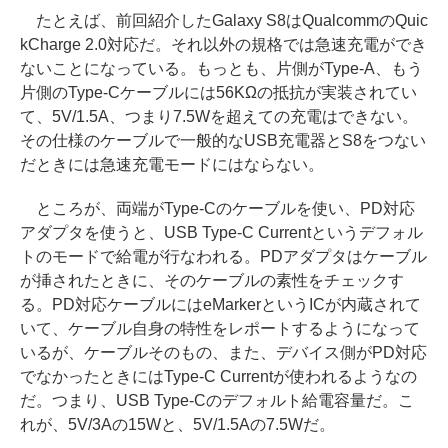
たとえば、前回紹介したGalaxy S8はQualcommのQuic
kCharge 2.0対応だ。それ以外の規格では急速充電ができ
ないことになっている。もっとも、片側がType-A、もう
片側のType-Cケーブルには56KΩの抵抗が実装されてい
て、5V/1.5A、つまり7.5Wを超えての充電はできない。
その仕様のケーブルで一般的なUSB充電器とS8をつない
だときには急速充電モードにはならない。
ところが、両端がType-Cのケーブルを使い、PD対応
アダプタを使うと、USB Type-C Currentというデフォル
トのモードで給電が行なわれる。PDアダプタはケーブル
が挿されたときに、そのケーブルの素性をチェックす
る。PD対応ケーブルにはeMarkerというICが内蔵されて
いて、ケーブル自身の特性をレポートするようになって
いるが、ケーブルそのもの、また、デバイス側がPD対応
でなかったときにはType-C Currentが使われるようなの
だ。つまり、USB Type-Cのデフォルト給電容量だ。こ
れが、5V/3Aの15Wと、5V/1.5Aの7.5Wだ。