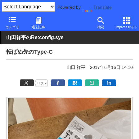
Powered by
Translate
PC Watch
パソコン/タブレット/スマートフォン
スマートフォン
カテゴリ
過去記事
検索
Impressサイト
山田祥平のRe:config.sys
転ばぬ先のType-C
山田 祥平
2017年6月16日 14:10
リスト