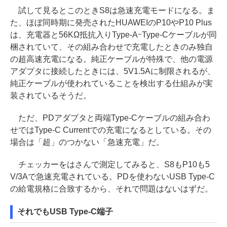
試して見るとこのときS8は急速充電モードになる。ま
た、ほぼ同時期に発売されたHUAWEIのP10やP10 Plus
は、充電器と56KΩ抵抗入りType-AｰType-Cケーブルが同
梱されていて、その組み合わせで充電したときのみ独自
の超高速充電になる。純正ケーブルが特殊で、他の電源
アダプタに接続したときには、5V1.5Aに制限されるが、
純正ケーブルが使われていることを検出する仕組みが実
装されているそうだ。
ただ、PDアダプタと両端Type-Cケーブルの組み合わ
せではType-C Currentでの充電になるとしている。その
場合は「超」のつかない「急速充電」だ。
チェッカーをはさんで測定してみると、S8もP10も5
V/3Aで急速充電されている。PDを使わないUSB Type-C
の給電規格に合致するから、それで問題はないはずだ。
それでもUSB Type-C端子