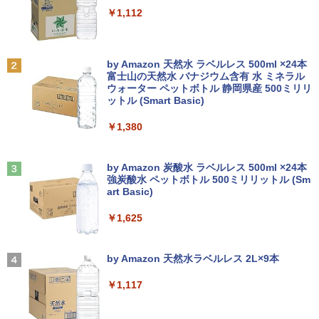
￥7,990
ミニデスクトップ ミニPC
￥2,800
￥250
￥1,112
￥24,500
￥23,999
プレステップ神道学（9） [ 國學院大學神
2
道文化学部 ]
【マラソンセール期間中ポイント5倍】中
2
Anker Soundcore P31i ブラック
BRUCE WAYNE feat. Flo Milli, ATL Jacob
by Amazon 天然水 ラベルレス 500ml ×24本
エントリーで最大10倍！ノートパソコン
古モニター 21.5インチ ワイド フルHD 広
￥1,980
2
[Explicit]
富士山の天然水 バナジウム含有 水 ミネラル
｜東芝dynabook B55/65｜軽量 ｜ Micr
デスクトップパソコンDELL HP NEC 第
視野角パネル ノングレア PRINCETON P
2
ウォーター ペットボトル 静岡県産 500ミリリ
￥5,990
osoft Office 2024 可｜高性能｜Office付
8〜10世代CoreI3I5選べる 21インチモニ
TFBDE-22W ブラック VGA DVI HDMI ス
ットル (Smart Basic)
￥250
き｜15.6インチ大画面｜Core i5 第8世代
ター付き アウトレット 新品SSD最大1TB
ピーカー搭載 チルト 送料無料 30日保証
メモリ8GB 新品SSD256GB｜Wi-Fi Blue
メモリ32GB Windows11 office付き Mic
動作確認済み
￥1,380
tooth WEBカメラ内蔵 中古パソコン オ
rosoftoffice2024可 中古デスクトップパ
1OC Vol.7 （TJMOOK）
3
フィス付き 中古PC ノートPC
ソコン DVD/WIFI/Bluetooth DisplayPor
￥6,580
t
Anker Soundcore Liberty 5 ミッドナイトブ
見知らぬ糸
￥1,650
ラック
by Amazon 炭酸水 ラベルレス 500ml ×24本
￥25,000
強炭酸水 ペットボトル 500ミリリットル (Sm
￥29,800
￥250
art Basic)
￥14,990
【おまかせ】モニター 24インチ 1920x1
3
080 フルHD HDMI PCモニター 中古ディ
￥1,625
【ポイント最大28倍】 Lenovo 11.6イン
スプレイ
3
チ 2in1 ノートパソコン 500e chromebo
超得2,500円OFF&P2倍｜楽天1位｜最大
日本集中治療医学会 専門医テキスト
3
4
ok gen3 CPU intel celeron N4500 メモ
180日保証｜Core i5 第8世代｜富士通 中
【2026年アップグレード版】AOKIMI ワイヤ
On My Road (Stadium ver.)
第4版 [ 一般社団法人日本集中治療医学会
￥7,700
リ 4GB eMMC 32GB chrome OS LTE
古デスクトップパソコン Windows11 off
レスイヤホン bluetooth イヤホン V12 小型
教育委員会 ]
by Amazon 天然水ラベルレス 2L×9本
対応 FWXGA タッチ ディスプレイ タッ
ice付き｜メモリ8GB SSD256GB HDD50
軽量 ブルートゥースHi-Fi 最大36時間再生 ぶ
￥250
チペン 付属 レノボ タブレット 82JCS0B
0GB｜ デスクトップ Microsoft office
るーとゅーす コードレス ENCノイズキャン
￥22,000
￥1,117
W00 【メーカー認定整備済品】
第8世代｜セット購入可能｜デスクトップ
セリング 自動ペアリング Type-C充電 マイク
アースドリームス 厳選おまかせモニター
4
中古｜中古PC｜中古デスクトップ
付き 防水 タッチ式音量調整 スポーツ/通勤/通
21.5型〜27型ワイド 【HDMI対応 / FULL
学/WEB会議(ホワイト)
￥26,800