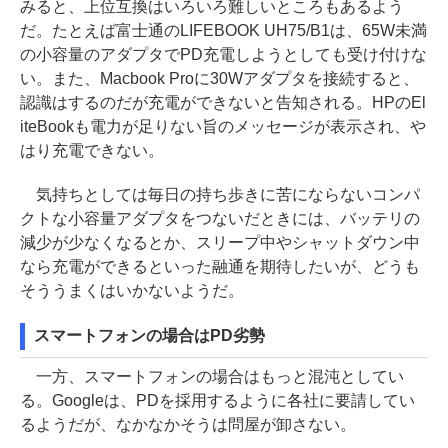
みると、上位互換はいろいろ難しいところもあるよう
だ。たとえば富士通のLIFEBOOK UH75/B1は、65W未満
の小容量のアダプタでPD充電しようとしても受け付けな
い。また、Macbook Proに30Wアダプタを接続すると、
認識はするのだが充電ができないと告知される。HPのEl
iteBookも電力が足りない旨のメッセージが表示され、や
はり充電できない。
気持ちとしては毎日の持ち歩きに苦にならないコンパ
クトな小容量アダプタをつないだときには、バッテリの
減少が少なくなるとか、スリープ中やシャットダウン中
なら充電ができるといった融通を期待したいが、どうも
そううまくはいかないようだ。
スマートフォンの場合はPD劣勢
一方、スマートフォンの場合はもっと混沌としてい
る。Googleは、PDを採用するように各社に要請してい
るようだが、なかなかそうは問屋が卸さない。