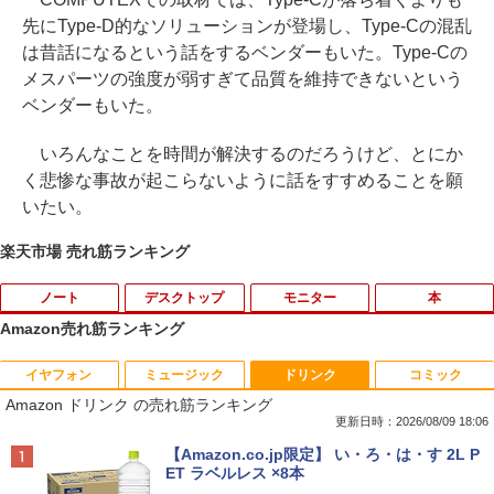
先にType-D的なソリューションが登場し、Type-Cの混乱
は昔話になるという話をするベンダーもいた。Type-Cの
メスパーツの強度が弱すぎて品質を維持できないという
ベンダーもいた。
いろんなことを時間が解決するのだろうけど、とにか
く悲惨な事故が起こらないように話をすすめることを願
いたい。
楽天市場 売れ筋ランキング
ノート
デスクトップ
モニター
本
Amazon売れ筋ランキング
イヤフォン
ミュージック
ドリンク
コミック
【マラソンP5倍/10%オフクーポン】中古
【全品最大2500円OFFクーポン】【超小
DELL デル E1913S LED液晶モニター 19
夏帆 The Tale of KAHO [ 村上 春樹 ]
1
1
1
1
Amazon ドリンク の売れ筋ランキング
ノートパソコン Windows11 Pro Office
型筐体 ミニパソコン】 Office付き Wind
インチ スクエア ブラック 1280 x 1024 S
付き Lenovo ThinkPad L590 第8世代 C
ows11 メモリ16GB SSD 1TB Core i5 第
XGA TNパネル LEDバックライト付 非光
更新日時：2026/08/09 18:06
￥2,860
ore i5 メモリ16GB 高速SSD256GB 15.6
6世代 HP ProDesk 800G2 DM DisplayP
沢 ノングレア 液晶ディスプレイ VGA
Anker Soundcore P40i オフホワイト
BRUCE WAYNE feat. Flo Milli, ATL Jacob
【Amazon.co.jp限定】 い・ろ・は・す 2L P
インチ Bluetooth HDMI カメラ Wi-Fi 初
ort VGA 2画面同時出力 USB3.0 Type-C
【中古】
[Explicit]
ET ラベルレス ×8本
期設定済み 送料無料 90日保証
WIFI子機付 中古パソコン デスクトップ