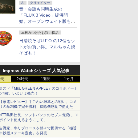
AI
クリエイター
音・会話も同時生成の
「FLUX 3 Video」提供開
始。オープンウェイト版も計
画
7
7
7
8
8
8
9
9
9
10
10
10
本日みつけたお買い得品
日清焼そばU.F.O.の12個セッ
トがお買い得。マルちゃん焼
そばも！
ン
ト】モバイ
死ぬ悪役
Impress Watchシリーズ 人気記事
MS Office 2024 H&B
魔王城の料理番 〜コワ
マラソン限定P2倍【ク
MS Office 2024 H&B
★8月中旬発送予定★
LGエレクトロニクス
【中古】 Panasonic
SAKAMOTO DAYS 28
【3年保証モデル】
福袋機種店
片田舎のお
IOデータ
 5 高性能
mart
たので、
搭載｜中古ノートパソ
モテ魔族ばかりだけ
ーポン利用で実質
搭載｜14型 WEBカメ
宇宙兄弟 全巻セット
LG 34U530A-W LG
レッツノートCF-SV8
【電子書籍】[ 鈴木祐
JAPANNEXT 49インチ
【CPU 第1
聖になる外
モニター K
時間
24時間
1週間
1カ月
5-7300U
タッチパネ
テイム】
コン Windows11
ど、ホワイトな職場で
20,999円】モバイル モ
ラ 指紋認証 搭載モデル
（全46巻）
UltraWide Monitor 34
軽量薄型 / Windows11
斗 ]
IPSパネル搭載 フル
世代 第10
りの魔法剣
GDQ271U
蔵
g 超薄型
強を目指
Office付｜Dynabook
す〜 6巻 【電子書
ニター 18.5インチ モバ
｜中古 ノートパソコン
型 UWFHDウルトラワ
搭載 / 第8世代Core i5-
HD(1920×1080)解像度
Core i5
子書籍】[
OLED採用
ミスド「Mrs. GREEN APPLE」のコラボドーナ
￥29,800
￥792
￥23,999
￥29,800
￥41,225
￥42,460
￥30,800
￥572
￥46,180
￥25,990
￥770
￥77,800
Pro MS
s 広色域
 【電子
B55M Core i5 第8世代
籍】[ ワイエム系 ]
イルディスプレイ
Windows11 Office 付
イドモニター
8365U / メモリ16GB /
大型液晶モニター JN-
【13.3イン
る ]
GigaCrys
ツ4種、いよいよ発売！
選択可 12.3
 画像比自動
ガト ]
8265U メモリ 8GB
100%sRGB FHD 非光
き｜Dell Latitude 5400
34U530AW
SSD256GB / 12.1イン
IPS49F-M-H3 HDMI
チ 選べる
WQHD(256
0x1440)
PSパネル
【家電レビュー】手ごわい雑草との戦い、コメ
SSD 256GB 15.6型
沢 IPS液晶パネル
｜Core i5 第8世代 以降
チWUXGA(1920x1200)
VGA ビデオ/音声入力
ー16GB 
ワイド / 2
リの草刈機で完全勝利 掃除機感覚で使えた
P
00 Type-
WEBカメラ テンキー
USBType-C miniHDMI
1.60GHz 4コア 8スレ
/ Webカメラ /
コアキシャル音声出力
【SSD 512
ック
I接続可
HDMI 無線 Wi-Fi 整備
FreeSync対応
ッド メモリ 8GB SSD
WiFi&Bluetooth /
USBメモリ再生対応
選べる】【W
NTT島田社長、ソフトバンクのセブン出資に「d
ect
X/Switch/PC/Mac
済み 新品無線マウス セ
PS4/XBOX/Switch/PC/Mac
256GB｜中古パソコン
Office 2024 H&B / Aラ
リモコン同梱
& Win10
ポイント使えるようにして」
33T
キュリティソフト 無料
など対応 Ingnok
中古ノートパソコン 中
ンク
古パソコン
プレゼント
古PC
Webカメ
吉野家、牛リブロースを熱々で提供する「極旨
牛鉄板ステーキ定食」を発売
Wi-Fi付き 