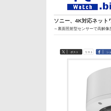
ソニー、4K対応ネット
～裏面照射型センサーで高解像
ポスト
リスト
シ