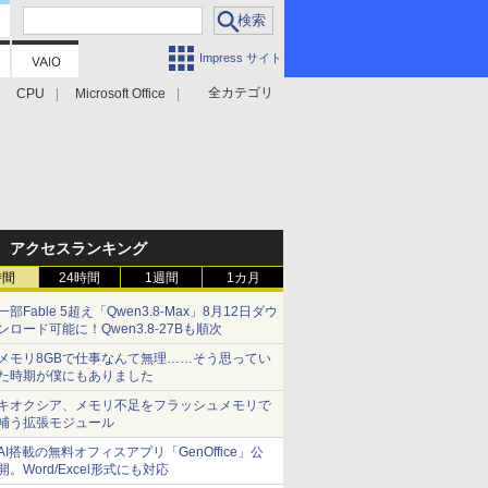
Impress サイト
全カテゴリ
CPU
Microsoft Office
アクセスランキング
時間
24時間
1週間
1カ月
一部Fable 5超え「Qwen3.8-Max」8月12日ダウ
ンロード可能に！Qwen3.8-27Bも順次
メモリ8GBで仕事なんて無理……そう思ってい
た時期が僕にもありました
キオクシア、メモリ不足をフラッシュメモリで
補う拡張モジュール
AI搭載の無料オフィスアプリ「GenOffice」公
開。Word/Excel形式にも対応