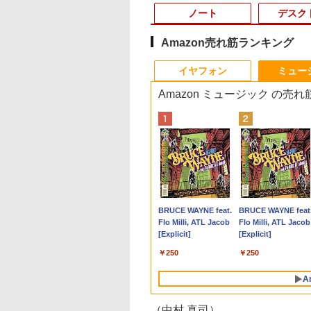
ノート
デスク
Amazon売れ筋ランキング
10
10
10
1
1
1
1
2
2
2
2
イヤフォン
ミュー
Amazon ミュージック の売
】 Panasonic
AMOTO DAYS 28
3年保証モデル】
福袋機種店長お任せ
片田舎のおっさん、剣
IOデータ ゲーミング
iiyama / ノートPC ゲ
ポイント10倍 中古パソ
＼500円OFFクーポン
はなコミ！ ～となりに
Panasonic CF-
モニター 23.8インチ
【エントリーでポイ
捕食 欲望をカネに
ツノートCF-SV8
子書籍】[ 鈴木祐
PANNEXT 49インチ
【CPU 第12世代 第11
聖になる外伝 はじま
モニター KH-
ーミングPC /
コン デスクトップパソ
あり！／ モバイルモニ
アイドル～ [ 大場 花
SV8RDAVS Core i5
1920×1080 FHD解像
ト100％還元のチャ
えるトクリュウ型犯
型 / Windows11
Sパネル搭載 フル
世代 第10世代 第8世代
りの魔法剣士 3巻 【電
GDQ271UEL QD-
Notebook Clevo
コン Windows
ター 15.6インチ 1080P
菜 ]
8365U
100Hzリフレッシュ
ス】GMKtec ミニpc
集団「ナチュラル」
/ 第8世代Core i5-
(1920×1080)解像度
Core i5 選べる】
子書籍】[ 佐賀崎しげ
OLED採用
W350SS_370SS / 第4
11【Office付】
フルHD ディスプレイ
1.6GHz/8GB/256GB(
ト PCモニター 薄型 
G3 Pro Intel Core i3
闇 [ 清水 將裕 ]
,800
2
6,180
￥25,990
￥770
￥77,800
￥11,000
￥24,800
￥9,480
￥1,760
￥13,300
￥11,980
￥66,248
￥1,870
5U / メモリ16GB /
型液晶モニター JN-
【13.3インチ 15.6イン
る ]
GigaCrysta ［27型 /
世代Core i7 / グラフィ
【Windows 11 Pro
VESA対応 コスパ デュ
パーム変色あり【中
ブモニター 在宅勤務
10110U 16GB DDR4
Anker Soundcore
BRUCE WAYNE feat.
Anker Soundcore
BRUCE WAYNE feat
256GB / 12.1イン
S49F-M-H3 HDMI
チ 選べる 】【メモリ
WQHD(2560×1440) /
ックボード NVIDIA
64Bit搭載】DELL
アルモニター サブモニ
古】【20260729】
VESA対応 HDMI VG
64GBまで増設 512G
P40i オフホワイト
Flo Milli, ATL Jacob
P31i ブラック
Flo Milli, ATL Jacob
XGA(1920x1200)
A ビデオ/音声入力
ー16GB 8GB 選べる】
ワイド / 280Hz］ ブラ
Corporation GM107M
Optiplexシリーズ
ター ゲーミングモニタ
パソコンモニター チ
SSD M.2 2242 最大8
[Explicit]
[Explicit]
ebカメラ /
アキシャル音声出力
【SSD 512GB 256GB
ック
[GeForce GTX 860M]
Core i5搭載/4G/新品
ー ポータブルモニター
ト
Windows11 Pro min
￥7,990
￥5,990
i&Bluetooth /
SBメモリ再生対応
選べる】【Windows11
2GB / 光学ドライブ
SSD 120GB/DVD-
外付けモニター リモー
pc/switch/ps4/ps5/
pc 4.1GHz WIFI6
￥250
￥250
ice 2024 H&B / Aラ
モコン同梱
& Win10 選べる】 【中
CDDVDW SN-208FB /
ROM/送料無料【オプ
トワーク IPS mini pc
BT5.2 小型PC VES
古パソコン中古PC】
メモリ 8GB【中古品】
ション色々有】
ミニPC 多デバイス対
応 ミニパソコン 2画
A
Webカメラ付き 無線
応 ブラック
高性能 みにpc nucb
Wi-Fi付き Office付き
省エネ デスクトップ
（中村 真司）