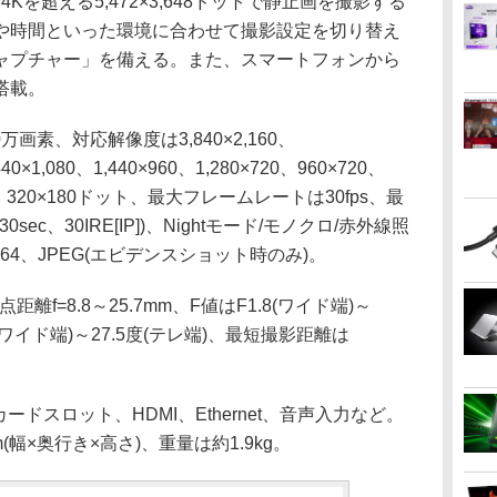
4Kを超える5,472×3,648ドットで静止画を撮影する
や時間といった環境に合わせて撮影設定を切り替え
ャプチャー」を備える。また、スマートフォンから
搭載。
画素、対応解像度は3,840×2,160、
,440×1,080、1,440×960、1,280×720、960×720、
240、320×180ドット、最大フレームレートは30fps、最
/30sec、30IRE[IP])、Nightモード/モノクロ/赤外線照
264、JPEG(エビデンスショット時のみ)。
f=8.8～25.7mm、F値はF1.8(ワイド端)～
度(ワイド端)～27.5度(テレ端)、最短撮影距離は
ドスロット、HDMI、Ethernet、音声入力など。
mm(幅×奥行き×高さ)、重量は約1.9kg。