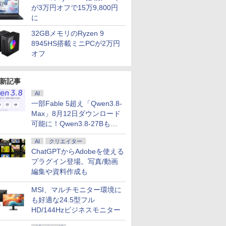
が3万円オフで15万9,800円
に
32GBメモリのRyzen 9
8945HS搭載ミニPCが2万円
オフ
新記事
AI
一部Fable 5超え「Qwen3.8-
Max」8月12日ダウンロード
可能に！Qwen3.8-27Bも順
次
AI
クリエイター
ChatGPTからAdobeを使える
プラグイン登場。写真/動画
編集や資料作成も
MSI、マルチモニター環境に
も好適な24.5型フル
HD/144Hzビジネスモニター