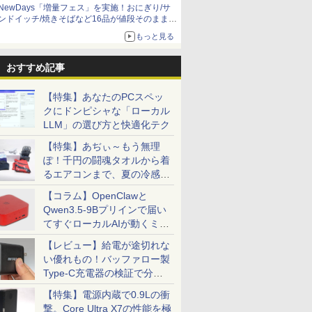
NewDays「増量フェス」を実施！おにぎり/サ
ンドイッチ/焼きそばなど16品が値段そのままで
ボリュームアップ
もっと見る
おすすめ記事
【特集】あなたのPCスペッ
クにドンピシャな「ローカル
LLM」の選び方と快適化テク
【特集】あぢぃ～もう無理
ぽ！千円の闘魂タオルから着
るエアコンまで、夏の冷感グ
ッズ一挙紹介
【コラム】OpenClawと
Qwen3.5-9Bプリインで届い
てすぐローカルAIが動くミニ
PC「SER9 Pro」
【レビュー】給電が途切れな
い優れもの！バッファロー製
Type-C充電器の検証で分か
ったこと
【特集】電源内蔵で0.9Lの衝
撃。Core Ultra X7の性能を極