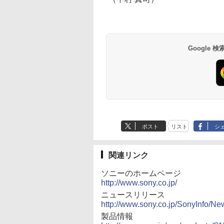
PC
Google
【Amazon.co.jp限
薬屋のひとりごと 17
by Amazon 天然水
異世界居酒屋「の
定】 い・ろ・は・す
巻 (デジタル版ビッグ
ラベルレス 500ml
ぶ」(22) (角川コミッ
2L PET ラベルレス
ガンガンコミックス)
×24本 富士山の天然
クス・エース)
×8本
水 バナジウム含有 
￥1,112
￥770
￥1,380
￥832
ミネラルウォーター
ペットボトル 静岡県
ポスト
リスト
シ
産 500ミリリットル
(Smart Basic)
関連リンク
ソニーのホームページ
http://www.sony.co.jp/
ニュースリリース
http://www.sony.co.jp/SonyInfo/N
製品情報