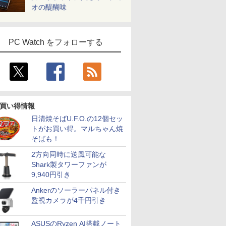
オの醍醐味
PC Watch をフォローする
買い得情報
日清焼そばU.F.O.の12個セッ
トがお買い得。マルちゃん焼
そばも！
2方向同時に送風可能な
Shark製タワーファンが
9,940円引き
Ankerのソーラーパネル付き
監視カメラが4千円引き
ASUSのRyzen AI搭載ノート