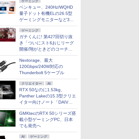
ゲーミング
ベンキュー、240Hz/WQHD
量子ドット有機ELの26.5型
ゲーミングモニターなど3機
種
ゲーミング
ガチくんに! 第427回切り抜
き「ついにスト6おじリーグ
開催/翔がときどのコーチ就
任など」
Nextorage、最大
120Gbps/240W対応の
Thunderbolt 5ケーブル
クリエイター
AI
RTX 50なのに1.53kg、
Panther Lakeの15.3型クリエ
イター向けノート「DAIV
Z5」
GMKtecのRTX 50シリーズ搭
載小型ゲーミングPC、日本
でも発売へ
AI
ゲーミング