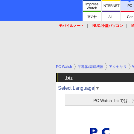
モバイルノート
NUC/小型パソコン
M
SSD
キーボード
マウス
PC Watch
半導体/周辺機器
アクセサリ
.biz
Select Language
▼
PC Watch .b