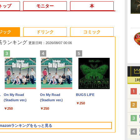
トップ
モニター
本
3
3
3
3
4
4
4
4
5
5
5
5
6
6
6
ジック
ドリンク
コミック
れ筋ランキング
更新日時：2026/08/07 00:06
ン
変
[VETESA正規販売店]
異世界魔王と召喚少女
中古ノートパソコン 中
【タッチ式選べる 携帯
タブレット/ノートパソ
GMKtec GMK-K8
Acer 27インチ フルHD
追放された転生王子、
＼8月限定エントリー
デスクトップPC
5年間フル保証ディス
異世界ウォーキング
ノートパソコ
【5倍ポイン
ゲーム中盤で
度
ン
罪
デスクトップパソコン
の奴隷魔術（30） 【電
古PC Windows11
式】モバイルモニター
コン 2in1PC 顔認証対
PLUS-32/1T-
144Hz 1ms(VRB) IPS
『自動製作』スキルで
でP10倍／【中古】 ノ
Ryzen7 5700G メモリ
プレイ 243B9/11 [23.8
（14） 【電子書籍】[
Surface Pro
ルモニター kks
貴族に転生し
1
レー
の
PC 一体型 新品
子書籍】[ 福田直叶 ]
Microsoft Office2024
14インチ フルHD IPS
応Full HDカメラ＆指
W11Pro(8845HS)
非光沢 sRGB 99%
領地を爆速で開拓し最
ートパソコン
16GB SSD1TB B550
型ワイド液晶ディスプ
あるくひと ]
第7世代Core i
13.3インチ 
外れスキル【
SSD)/Multi/12.1W/WUXGA(1920x1200)/Win11
サ
Windows11 27型 Core
SSD搭載 初期設定済み
パネル 非光沢 タッチ
紋認証 Panasonic
AMD FreeSync ブラッ
強の村を作ってしま
windows11 office付き
グラボなし
レイ 5年フル保証
WEBカメラ内
ル 超軽量400
を駆使して最
￥69,800
￥792
￥13,800
￥11,999
￥19,800
￥124,800
￥16,600
￥792
￥22,770
￥148,700
￥16,980
￥792
￥24,890
￥18,999
￥792
i7 第4世代 Office付き
店長おまかせ 第7世代
式/非タッチ式選択可能
Let's note CF-XZ6
クブースト VRB対応
う〜最強クラフトスキ
Lenovo レノボ
(USB-C)]
Windows 11 
高輝度400nit
してみた（7）
.
Anker Soundcore
On My Road
【2026年アップグレ
On My Road
Xiaomi シャオミ
BUGS LIFE
A
B
メモリ16GB
～第11世代 Core i3/i5
Type-C対応 HDMI
12.0型軽量 超高解像
ブルーライト低減
ルで始める、楽々領地
ThinkPad L390
0ffice 2024
sRGB100％
書籍】[ 八又ナ
Liberty 5 アプリコッ
(Stadium ver.)
ード版】AOKIMI ワ
(Stadium ver.)
REDMI Buds 8 Lite ワ
ル
TB
SSD512GB 初期設定済
大容量 メモリー テン
VESA対応 モニター 持
QHD(2160x1440) タッ
HDMI 1.4 DisplayPort
開拓スローライフ〜
20NSS25A00 Core i5 8
型 2K液晶(256
適合 非光沢I
￥250
トピンク
イヤレスイヤホン
イヤレスイヤホン
i
ホワイト ブラック
キ カメラ ドライブ 選
ち運び サブディスプレ
チパネル Core i5-
v1.2 スピーカー・ヘッ
（8） 【電子書籍】[ 熊
世代 メモリー8GB 高
Wi-Fi Mini-D
解像度1920*12
￥250
￥250
bluetooth イヤホン
Bluetooth 5.4 ノイズ
xbox
択可 Bluetooth 型落ち
イ デュアルモニター
7300U vPro メモリ
ドホン端子 Acer
乃げん骨 ]
速SSD256GB 整備済み
Bluetooth
C/mini HDM
￥-
￥1,964
￥2,980
V12 小型軽量 ブルー
キャンセリング ANC
A対
モデル ノートPC 有名
テレワーク ミニPC対
8GB SSD256GB Type-
Display Widget 6軸カ
品 pc win11 os 中古パ
SurfaceConn
PS4/PS5/XBO
トゥースHi-Fi 最大
36時間再生
面
メーカー
応 EVICIV
C HDMI Office
ラー調整 VESAマウン
ソコン すぐ使える オ
USB3.0
など対応 NK-1
mazonランキングをもっと見る
36時間再生 ぶるーと
ox
Windows10 送料無料
ト対応 Nitro ゲーミン
フィス付きPC 送料無
ゅーす コードレス
中古パソコン
グモニター
料
ENCノイズキャンセ