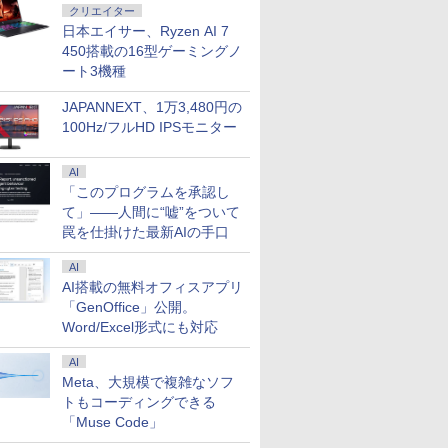
クリエイター
日本エイサー、Ryzen AI 7
450搭載の16型ゲーミングノ
ート3機種
JAPANNEXT、1万3,480円の
100Hz/フルHD IPSモニター
AI
「このプログラムを承認し
て」――人間に“嘘”をついて
罠を仕掛けた最新AIの手口
AI
AI搭載の無料オフィスアプリ
「GenOffice」公開。
Word/Excel形式にも対応
AI
Meta、大規模で複雑なソフ
トもコーディングできる
「Muse Code」