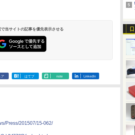
QG271P6bmipx
リング 自動ペアリン
グ Type-C充電 マイ
ク付き 防水 タッチ式
音量調整 スポーツ/通
勤/通学/WEB会議(ホ
ワイト)
 検索で当サイトの記事を優先表示させる
by Amazon 炭酸水
ONE PIECE モノクロ
by Amazon 天然水
HUNTER×HUNTER
コカ・コーラ やかんの
スーパーの裏でヤニ吸
ラベルレス 500ml
版 115 (ジャンプコミ
ラベルレス 2L×9本
モノクロ版 39 (ジャ
麦茶 from 爽健美茶 ラ
うふたり 9巻 (デジタル
×24本 強炭酸水 ペッ
ックスDIGITAL)
ンプコミックス
ベルレス
版ビッグガンガンコミ
￥1,117
水
トボトル 500ミリリ
DIGITAL)
650mlPET×24本
ックス)
￥1,625
￥594
￥572
￥2,009
￥810
ットル (Smart
Basic)
ェア
はてブ
note
LinkedIn
ews/Press/201507/15-062/