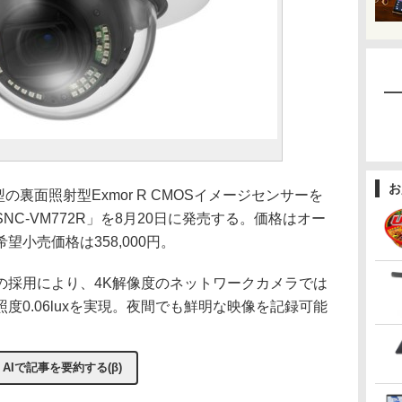
お
裏面照射型Exmor R CMOSイメージセンサーを
C-VM772R」を8月20日に発売する。価格はオー
小売価格は358,000円。
採用により、4K解像度のネットワークカメラでは
度0.06luxを実現。夜間でも鮮明な映像を記録可能
AIで記事を要約する(β)