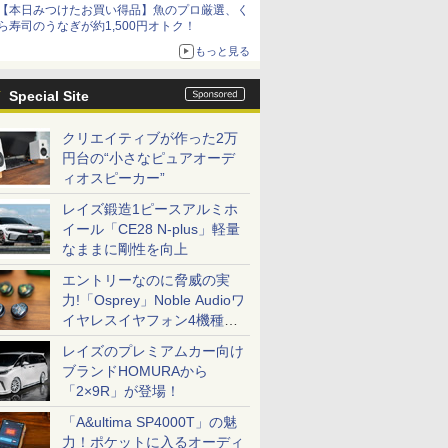
【本日みつけたお買い得品】魚のプロ厳選、く
ら寿司のうなぎが約1,500円オトク！
もっと見る
Special Site
クリエイティブが作った2万
円台の“小さなピュアオーデ
ィオスピーカー”
レイズ鍛造1ピースアルミホ
イール「CE28 N-plus」軽量
なままに剛性を向上
エントリーなのに脅威の実
力!「Osprey」Noble Audioワ
イヤレスイヤフォン4機種を
一気に聴く
レイズのプレミアムカー向け
ブランドHOMURAから
「2×9R」が登場！
「A&ultima SP4000T」の魅
力！ポケットに入るオーディ