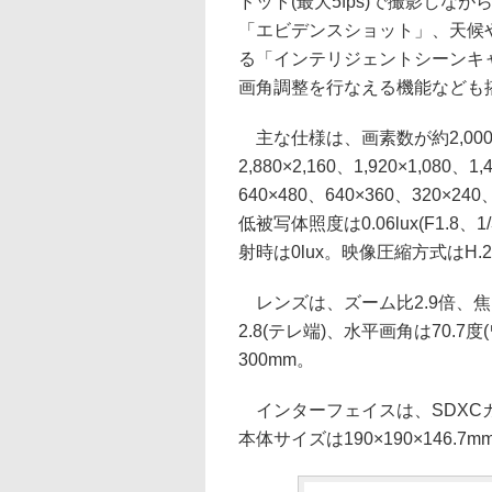
ドット(最大5fps)で撮影しながら
「エビデンスショット」、天候
る「インテリジェントシーンキ
画角調整を行なえる機能なども
主な仕様は、画素数が約2,000万
2,880×2,160、1,920×1,080、1
640×480、640×360、320×
低被写体照度は0.06lux(F1.8、1
射時は0lux。映像圧縮方式はH.
レンズは、ズーム比2.9倍、焦点距離
2.8(テレ端)、水平画角は70.7
300mm。
インターフェイスは、SDXCカー
本体サイズは190×190×146.7