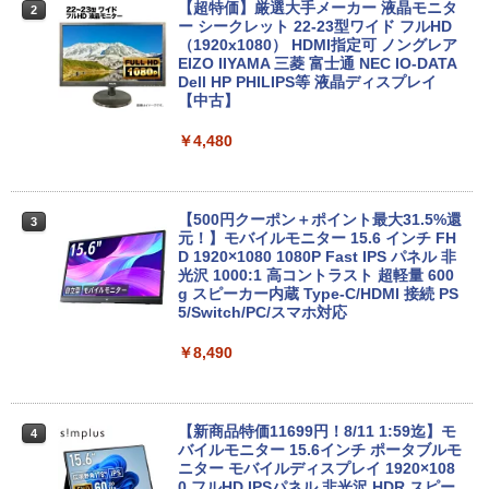
￥24,990
￥49,210
【超特価】厳選大手メーカー 液晶モニタ
2
ー シークレット 22-23型ワイド フルHD
（1920x1080） HDMI指定可 ノングレア
EIZO IIYAMA 三菱 富士通 NEC IO-DATA
Dell HP PHILIPS等 液晶ディスプレイ
＼マラソン限定値引／福袋 6点セット ノ
【マラソン値引中！ 当日出荷の新品】デ
2
2
【中古】
ートパソコン 新品 Intel Pentium GOLD
スクトップPC デスクトップパソコン ビ
6500Y メモリ8GB SSD256GB Windows
ジネス Ryzen5 5600GT Windows11 SS
11 WPS Office付き 初期設定済み 14イン
D256GB メモリ 8GB 1年保証 激安 ゲー
￥4,480
チ フルHD ノートPC 初心者 学生 在宅ワ
ム ゲーミングパソコン ゲーミングPC マ
ーク テンキー Wi-Fi Bluetooth HDMI 軽
インクラフト ヴァロラント eスポーツ 入
量 持ち運び 安い
門用 本体のみ
【500円クーポン＋ポイント最大31.5%還
3
￥28,800
￥56,050
元！】モバイルモニター 15.6 インチ FH
D 1920×1080 1080P Fast IPS パネル 非
光沢 1000:1 高コントラスト 超軽量 600
g スピーカー内蔵 Type-C/HDMI 接続 PS
5/Switch/PC/スマホ対応
【期間限定 ポイントUP＆クーポン配
【エントリーでポイント100％還元のチ
3
3
布】 Lenovo Chromebook Duet EDU G
ャンス】GMKtec M8 ミニPC【AMD Ryz
2 2in1 ノートパソコン 83HKS00M00 Ch
en 5 PRO 6650H 16GB 512GB】4.5GH
￥8,490
romeOS MediaTek Kompanio 838 メモ
z 6コア 12スレッド OCuLink Windows
リ4GB eMMC64GB 10.95インチ タッチ
11 Pro LPDDR5 6400MT/s 16T増設 3画
対応 再生品Sランク
面2.5GbpsLAN Bluetooth5.2 WiFi HD
MI 省エネ ゲーミングpc みにpc minipc
【新商品特価11699円！8/11 1:59迄】モ
4
8K コンパクト
￥29,800
バイルモニター 15.6インチ ポータブルモ
ニター モバイルディスプレイ 1920×108
￥78,248
0 フルHD IPSパネル 非光沢 HDR スピー