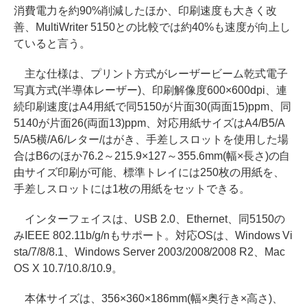
消費電力を約90%削減したほか、印刷速度も大きく改
善、MultiWriter 5150との比較では約40%も速度が向上し
ていると言う。
主な仕様は、プリント方式がレーザービーム乾式電子
写真方式(半導体レーザー)、印刷解像度600×600dpi、連
続印刷速度はA4用紙で同5150が片面30(両面15)ppm、同
5140が片面26(両面13)ppm、対応用紙サイズはA4/B5/A
5/A5横/A6/レター/はがき、手差しスロットを使用した場
合はB6のほか76.2～215.9×127～355.6mm(幅×長さ)の自
由サイズ印刷が可能、標準トレイには250枚の用紙を、
手差しスロットには1枚の用紙をセットできる。
インターフェイスは、USB 2.0、Ethernet、同5150の
みIEEE 802.11b/g/nもサポート。対応OSは、Windows Vi
sta/7/8/8.1、Windows Server 2003/2008/2008 R2、Mac
OS X 10.7/10.8/10.9。
本体サイズは、356×360×186mm(幅×奥行き×高さ)、