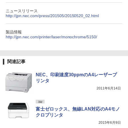
軽量 ブルートゥースHi-Fi 最大36時間再生 ぶ
￥250
￥2,750
るーとゅーす コードレス ENCノイズキャン
￥572
￥1,117
ニュースリリース
セリング 自動ペアリング Type-C充電 マイク
http://jpn.nec.com/press/201505/20150520_02.html
付き 防水 タッチ式音量調整 スポーツ/通勤/通
学/WEB会議(ホワイト)
On My Road (Stadium ver.)
スーパーの裏でヤニ吸うふたり 9巻 (デジタル
中小企業診断士2次試験 ふぞろいな合格
5
￥1,964
製品情報
版ビッグガンガンコミックス)
答案 エピソード19（2026年版） [ ふぞ
【Amazon.co.jp限定】 伊藤園 磨かれて、澄
http://jpn.nec.com/printer/laser/monochrome/5150/
ろいな合格答案プロジェクトチーム ]
みきった日本の水 2L 8本 ラベルレス [ ケース
￥250
] [ 水 ] [ ペットボトル ] [ 箱買い ] [ ストック
￥810
Xiaomi シャオミ REDMI Buds 8 Lite ワイヤ
] [ 水分補給 ]
￥2,860
レスイヤホン Bluetooth 5.4 ノイズキャンセ
リング ANC 36時間再生
￥998
関連記事
￥3,480
NEC、印刷速度30ppmのA4レーザープ
リンタ
2011年6月14日
.biz
富士ゼロックス、無線LAN対応のA4モノ
クロプリンタ
2015年6月9日