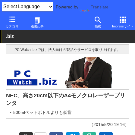
Powered by
Translate
PC Watch
半導体/周辺機器
レーザープリンタ/複合機
NEC
カテゴリ
過去記事
検索
Impressサイト
.biz
PC Watch .bizでは、法人向けの製品やサービスを取り上げます。
NEC、高さ20cm以下のA4モノクロレーザープリ
ンタ
～500mlペットボトルよりも低背
（2015/5/20 19:16）