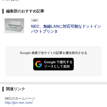
￥1,023
Anker Soundcore P40i オフホワイト
BRUCE WAYNE feat. Flo Milli, ATL Jacob
【Amazon.co.jp限定】 い・ろ・は・す 2L P
薬屋のひとりごと 17巻 (デジタル版ビッグガ
編集部のおすすめ記事
[Explicit]
ET ラベルレス ×8本
ンガンコミックス)
￥7,990
.biz
￥250
￥1,112
￥770
NEC、無線LANに対応可能なドットイン
2026年度版 英検3級 過去6回全問題集 [
2
パクトプリンタ
旺文社 ]
Anker Soundcore P31i ブラック
BRUCE WAYNE feat. Flo Milli, ATL Jacob
by Amazon 天然水 ラベルレス 500ml ×24本
異世界居酒屋「のぶ」(22) (角川コミックス・
￥1,760
[Explicit]
富士山の天然水 バナジウム含有 水 ミネラル
エース)
ウォーター ペットボトル 静岡県産 500ミリリ
￥5,990
ットル (Smart Basic)
Google 検索で当サイトの記事を優先表示させる
￥250
￥832
￥1,380
転生したら第七王子だったので、気まま
3
に魔術を極めます（24） 【電子書籍】[
Anker Soundcore Liberty 5 ミッドナイトブ
見知らぬ糸
ONE PIECE モノクロ版 115 (ジャンプコミッ
石沢庸介 ]
ラック
クスDIGITAL)
by Amazon 炭酸水 ラベルレス 500ml ×24本
強炭酸水 ペットボトル 500ミリリットル (Sm
￥250
￥825
art Basic)
￥14,990
￥594
関連リンク
￥1,625
地球の歩き方 スター・ウォーズ [ 地球
4
NECのホームページ
【2026年アップグレード版】AOKIMI ワイヤ
On My Road (Stadium ver.)
HUNTER×HUNTER モノクロ版 39 (ジャンプ
の歩き方編集室 ]
http://jpn.nec.com/
レスイヤホン bluetooth イヤホン V12 小型
コミックスDIGITAL)
by Amazon 天然水ラベルレス 2L×9本