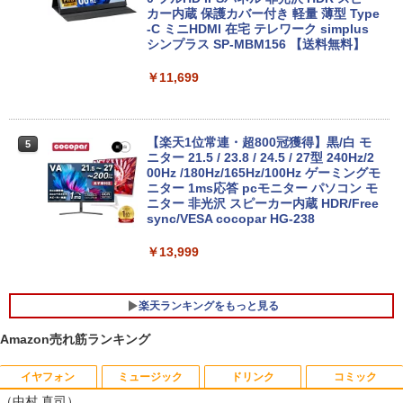
カー内蔵 保護カバー付き 軽量 薄型 Type
-C ミニHDMI 在宅 テレワーク simplus
超得2,500円OFF&P2倍｜第8世代 office
4
シンプラス SP-MBM156 【送料無料】
付き｜楽天1位 三冠獲得｜豪華特典付き
｜最大180日保証｜Core i5 第8世代｜中
[VETESA正規販売店]デスクトップパソ
4
古ノートパソコン Windows11 office付
コン PC 一体型 新品 Windows11 27型 C
￥11,699
き｜15.6型 テンキー付き｜ノートパソコ
ore i7 第4世代 Office付き メモリ16GB
ンWindows11 第8世代｜ノートパソコン
SSD512GB 初期設定済 ホワイト ブラッ
｜パソコン｜PC｜中古PC
ク
【楽天1位常連・超800冠獲得】黒/白 モ
5
￥29,800
￥69,800
ニター 21.5 / 23.8 / 24.5 / 27型 240Hz/2
00Hz /180Hz/165Hz/100Hz ゲーミングモ
ニター 1ms応答 pcモニター パソコン モ
ニター 非光沢 スピーカー内蔵 HDR/Free
sync/VESA cocopar HG-238
【エントリーでポイント10倍】 【Cラン
【ポイント10倍：8月3日20時00分から8
5
5
ク 訳あり】中古 ノートパソコン VAIO Pr
月11日01時59分まで】 [ジャンク] mous
o PK 第10世代 Core i5 1035G1 メモリ1
e(マウス) G-Tune E5-165 ゲーミングノ
￥13,999
6GB SSD 256GB Windows11 Pro 14イ
ートパソコン 2208E5-165-ADLABW11 2
ンチ フルHD FHDカメラ 顔認証 Wi-Fi6
208e5-165-adlabw11 [難あり(D)]
超軽量 バイオ 中古PC
楽天ランキングをもっと見る
￥79,800
￥29,800
Amazon売れ筋ランキング
イヤフォン
ミュージック
ドリンク
コミック
あなたが誰かを殺した （講談社文庫） [
1
（中村 真司）
東野 圭吾 ]