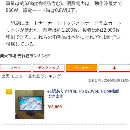
重量は約6.8kg(消耗品含む)。消費電力は、動作時最大で
860W、節電モード時は0.8W以下。
印刷には、トナーカートリッジとトナードラムカート
リッジが使われ、前者は約1,200枚、後者は約12,000枚
印刷できる。これらの消耗品は本体にそれぞれ1個ずつ
付属している。
楽天市場 売れ筋ランキング
ノート
デスクトップ
モニター
本
楽天 モニター 売れ筋ランキング
更新日時：2026/08/09 22:00
良品 フルHD 12.5インチ SONY VAIO Pr
＼11日まで限定価格／【楽天1位】デス
ec訳あり☆PHILIPS 223V5L HDMI接続
1
1
1
o PJ VJPJ13C11N / Windows11/ 超高性
クトップパソコン 新品 福袋 5点セット
できます
能 第10世代Core i5-1035G1/ 8GB/ 爆速
WPS Office付き 第12世代 Intel Corei3 1
NVMe式256GB-SSD/ カメラ/ 無線Wi-Fi
2100F メモリ8GB〜32GB SSD256GB〜
￥3,999
6/ Office付き/ Win11【中古ノートパソコ
1TB Windows11 事務 在宅ワーク 安い
ン 中古パソコン 中古PC】税込送料無料
静音 高スペック デスクトップPC ビジネ
あす楽対応 即日発送
ス オフィス業務 事務作業 デスクワーク