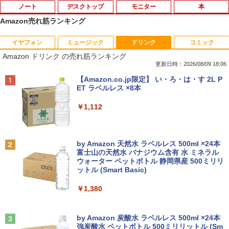
ノート
デスクトップ
モニター
本
Amazon売れ筋ランキング
イヤフォン
ミュージック
ドリンク
コミック
【ノートPC用】【あんしん3ヶ月に延長
中古パソコン | NEC | Mate MKM28L-3 |
NEC AS223WM 液晶モニター 21.5イン
宇宙兄弟（46） 【電子書籍】[ 小山宙哉
1
1
1
1
Amazon ドリンク の売れ筋ランキング
保証】通常付属している30日の保証期間
Windows11 | デスクトップ | 一年保証 |
チワイド 白 ホワイト 1920×1080 （フル
]
が3ヶ月に延長されます。【単品購入・併
第8世代 | Core i5 8400 2.8(〜最大4.0)G
HD）TN 白色LEDバックライト ミニ D-s
更新日時：2026/08/09 18:06
用不可※レビューキャンペーンは除く /
Hz | MEM:8GB | SSD:256GB | DVDマル
ub VGA HDMI ディスプレイ PS4 switch
￥1,131
Anker Soundcore P40i オフホワイト
BRUCE WAYNE feat. Flo Milli, ATL Jacob
【Amazon.co.jp限定】 い・ろ・は・す 2L P
ノートパソコン専用】
チ | 無線LAN:なし | Win11Pro64bit
対応 スイッチ 【中古】
[Explicit]
ET ラベルレス ×8本
￥7,990
￥1,000
￥12,000
￥5,200
￥250
￥1,112
DVD付 学研まんが NEW日本の歴史
2
4大特典付き全14巻セット [ 大石 学 ]
【期間限定★新品無線マウス付】中古ノ
HP ProDesk 400 G6 DM 【Core i5 1050
中古モニター | 液晶ディスプレイ | PHILI
2
2
2
Anker Soundcore P31i ブラック
BRUCE WAYNE feat. Flo Milli, ATL Jacob
by Amazon 天然水 ラベルレス 500ml ×24本
ートパソコン Windows11 Office2019搭
0T/メモリ16GB(DDR4)/SSD256GB(M.2
PS | 243V5QHABA/11 | 23.6インチワイ
￥21,560
[Explicit]
富士山の天然水 バナジウム含有 水 ミネラル
載 15.6型 テンキー付き Celeron 第8世代
NVMe)/Win11Pro-64bit】【中古/送料無
ド 1920×1080(フルHD) | LEDバックライ
ウォーター ペットボトル 静岡県産 500ミリリ
￥5,990
Core i3 Core i5 メモリ4GB/16GB SSD1
料】※沖縄・離島を除く
ト | スピーカー内蔵 | 3系統入力(VGA・D
ットル (Smart Basic)
￥250
28GB～1TB Webカメラ DVD 無線LAN
VI-D・HDMI) | VGAケーブル・電源ケー
店長おまかせPC 初期設定済 送料無料
ブル付属【30日保証】
￥32,980
オレンジページ 2026 10/17号増刊＜グレ
3
￥1,380
【中古】
ー＞ [雑誌]
￥5,980
Anker Soundcore Liberty 5 ミッドナイトブ
見知らぬ糸
￥9,999
￥1,689
ラック
by Amazon 炭酸水 ラベルレス 500ml ×24本
【正規永久版Office付き】ミニpc 【Intel
3
強炭酸水 ペットボトル 500ミリリットル (Sm
￥250
N5095 LPDDR4X 16GB 256GB SSD】m