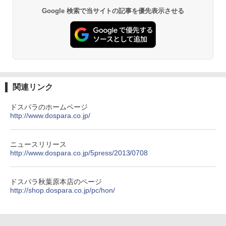
薬屋のひとりごと 17巻 (デジタル版ビッグガ
【1500円OFFクーポン】【テンキー&Wi
証】20007027
26 ディスプレイ 1080P 23.8インチ 144
5
Google 検索で当サイトの記事を優先表示させる
ンガンコミックス)
-Fi】ノートパソコン 15.6インチ SSD128
Hzリフレッシュレート sRGB99% 1670
GB メモリ8GB Core i3 第8世代 Micros
万色 300nits ΔE＜1 低ブルーライト 大
￥59,800
oft Office付き Windows11 Lenovo Thi
画面 TÜV認証 目にやさしい 調整可能な
￥770
nkpad L580 中古ノートパソコン PC パ
スタンド VESA
ソコン 中古ノートPC 中古PC SSD1TB
メモリ16GB 中古パソコン レノボ
￥12,580
異世界居酒屋「のぶ」(22) (角川コミックス・
￥21,800
エース)
関連リンク
￥832
ドスパラのホームページ
http://www.dospara.co.jp/
ONE PIECE モノクロ版 115 (ジャンプコミッ
クスDIGITAL)
ニュースリリース
http://www.dospara.co.jp/5press/2013/0708
￥594
ドスパラ秋葉原本店のページ
http://shop.dospara.co.jp/pc/hon/
HUNTER×HUNTER モノクロ版 39 (ジャンプ
コミックスDIGITAL)
￥572