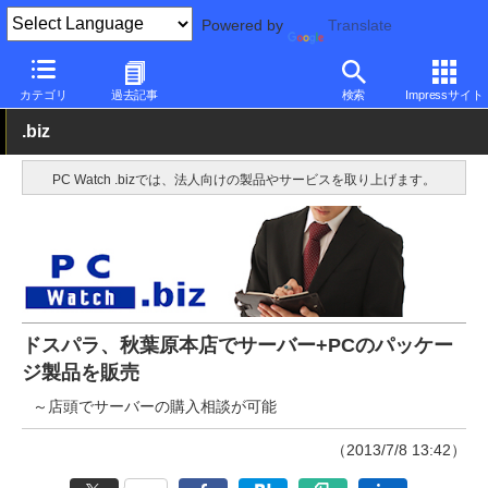
Powered by
Translate
PC Watch
パソコン/タブレット/スマートフォン
デスクトップパ
カテゴリ
過去記事
検索
Impressサイト
.biz
PC Watch .bizでは、法人向けの製品やサービスを取り上げます。
ドスパラ、秋葉原本店でサーバー+PCのパッケー
ジ製品を販売
～店頭でサーバーの購入相談が可能
（2013/7/8 13:42）