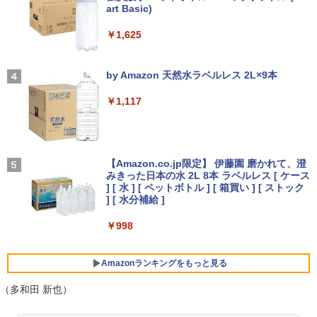
art Basic)
￥14,990
ini pc Windows11 Pro 超軽量 4コア/4ス
【ポイント最大28倍】 lenovo モニター
3
超得1,000円OFF｜新生活応援 豪華特典
レッド 2.9GHz ミニパソコン 静音 M.2 2
L22-4e 21.5インチ ワイド フルHD 1920
3
￥1,625
付き｜最新OS対応 第8世代｜最大180日
242 SATA WIFI6 Bluetooth5.2 4K HDMI
×1080 IPS 4ms 250nit リフレッシュレー
ハヤブサ消防団 森へつづく道 [ 池井戸 潤
4
保証｜Core i3 第8世代｜中古ノートパソ
2画面出力 デスクトップPC みにpc 省エ
ト 100Hz HDMI VGA D-Sub チルト VES
]
コン Windows11 office付き｜中古ノー
ネ オフィス高速起動 省電力 静音設計
A規格 67D5KAC6JP レノボ ディスプレ
【2026年アップグレード版】AOKIMI ワイヤ
On My Road (Stadium ver.)
トパソコン 15.6 テンキー付き｜ノートパ
イ 液晶モニター 【展示品特価】
レスイヤホン bluetooth イヤホン V12 小型
by Amazon 天然水ラベルレス 2L×9本
￥2,200
ソコン Microsoft Office付き｜ノートパ
軽量 ブルートゥースHi-Fi 最大36時間再生 ぶ
￥49,800
￥250
ソコンWindows11 第8世代
るーとゅーす コードレス ENCノイズキャン
￥8,980
￥1,117
セリング 自動ペアリング Type-C充電 マイク
付き 防水 タッチ式音量調整 スポーツ/通勤/通
￥19,800
学/WEB会議(ホワイト)
【★最大100%ポイント】【Win11正式対
4
角川まんが学習シリーズ 日本の歴史
5
応】Dell OptiPlex 3070 SFF/第9世代 Co
【お買い物マラソ開催中！P最大31.5%還
On My Road (Stadium ver.)
4
全16巻+別巻5冊定番セット [ 山本 博文
￥1,964
re i5/メモリ:8GB/16GB/32GB/SSD:256
元】五年保証 白 モバイルモニター 15.6
【Amazon.co.jp限定】 伊藤園 磨かれて、澄
]
【今だけ】全品ポイント10倍 お買い物マ
GB/512GB/1TB/USB 3.1/DP/HDMI/Wi-fi/
インチ FHD 1920×1080 1080P Fast IPS
みきった日本の水 2L 8本 ラベルレス [ ケース
4
￥250
ラソン★8/4～8/11★中古パソコン ノー
2画面出力/Windows11/Windows10/Offi
パネル PU保護カバー付き 非光沢 1200:1
] [ 水 ] [ ペットボトル ] [ 箱買い ] [ ストック
￥23,760
トPC NEC VersaPro VX-4 PC-VKT16XZ
ce/中古 デスクトップ デスクトップPC
高コントラスト 超軽量 640g スピーカー
Xiaomi シャオミ REDMI Buds 8 Lite ワイヤ
] [ 水分補給 ]
G4 Core i5 8250U メモリ8GB / 16GB 中
内蔵 Type-C/HDMI 接続 PS5/Switch/PC/
レスイヤホン Bluetooth 5.4 ノイズキャンセ
古SSD 2.5インチ128GB / 256GB / 512G
スマホ対応 MFP156T1F
リング ANC 36時間再生
￥37,800
￥998
B Windows11 Pro 64bit【送料無料】
【1年保証】
￥8,999
￥3,480
Amazonランキングをもっと見る
￥17,800
NEC Mate ML-D 単体 Windows11 64bit
5
HDMI Core i5 12400 メモリー16GB 高
（多和田 新也）
速SSD256GB+HDD500GB DVDマルチ
【楽天1位!1,600円OFFクーポン 8/4 20:
5
デスクトップパソコン【中古】【30日保
00-8/11 01:59】Xiaomi Monitor A24i 20