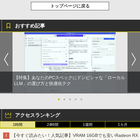
トップページに戻る
スーパーの裏でヤニ吸うふたり 9巻 (デジタル
版ビッグガンガンコミックス)
おすすめ記事
￥810
【特集】あなたのPCスペックにドンピシャな「ローカル
LLM」の選び方と快適化テク
●
●
●
●
●
アクセスランキング
1時間
24時間
1週間
1カ月
【今すぐ読みたい！人気記事】VRAM 16GBでも安いRadeon RX