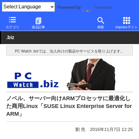
Powered by
Translate
PC Watch
ソフトウェア/アプリ
他ソフト/アプリ
新バージョン
カテゴリ
過去記事
検索
Impressサイト
.biz
PC Watch .bizでは、法人向けの製品やサービスを取り上げます。
ノベル、サーバー向けARMプロセッサに最適化し
た商用Linux「SUSE Linux Enterprise Server for
ARM」
劉 尭
2016年11月7日 12:25