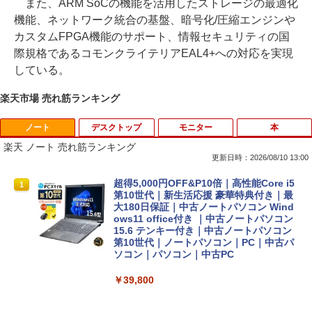
また、ARM SoCの機能を活用したストレージの最適化
機能、ネットワーク統合の基盤、暗号化/圧縮エンジンや
カスタムFPGA機能のサポート、情報セキュリティの国
際規格であるコモンクライテリアEAL4+への対応を実現
している。
楽天市場 売れ筋ランキング
ノート
デスクトップ
モニター
本
楽天 ノート 売れ筋ランキング
更新日時：2026/08/10 13:00
超得5,000円OFF&P10倍｜高性能Core i5
1
第10世代｜新生活応援 豪華特典付き｜最
大180日保証｜中古ノートパソコン Wind
ows11 office付き ｜中古ノートパソコン
15.6 テンキー付き｜中古ノートパソコン
第10世代｜ノートパソコン｜PC｜中古パ
ソコン｜パソコン｜中古PC
￥39,800