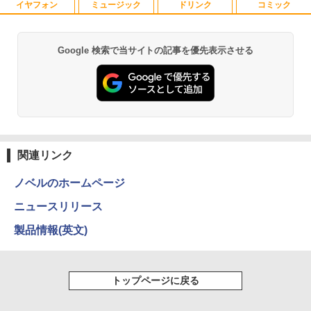
イヤフォン
ミュージック
ドリンク
コミック
中古パソコン 一体型 富士通 ESPRIMO F
【エントリーで最大全額ポイント還元｜
おいしい！イラストレッスン クレパス
1
1
1
H52/S FMVF52SW Windows10 Celeron
8/11まで】 PHILIPS｜フィリップス USB
で描きました [ momo ]
1005M 1.90GHz メモリ4GB 1TB 21.5イ
-C接続 PCモニター ブラック 24E1N130
ンチ Office付き DVD Webカメラ 無線L
0A/11 [23.8型 /フルHD(1920×1080) /ワ
￥1,518
Google 検索で当サイトの記事を優先表示させる
Anker Soundcore P40i オフホワイト
BRUCE WAYNE feat. Flo Milli, ATL Jacob
by Amazon 天然水 ラベルレス 500ml ×24本
薬屋のひとりごと 17巻 (デジタル版ビッグガ
AN 3ヶ月保証 wd2685 中古
イド /100Hz]
[Explicit]
富士山の天然水 バナジウム含有 水 ミネラル
ンガンコミックス)
ウォーター ペットボトル 静岡県産 500ミリリ
￥7,990
￥15,800
￥19,620
ットル (Smart Basic)
￥250
￥770
80代になるとたいていボケるか死ぬ。70
2
￥1,380
代は神様から与えられた特別な時間 （幻
冬舎新書） [ 林真理子 ]
【★最大100%ポイント】おまかせ 中古
Philips｜フィリップス 液晶ディスプレ
2
2
Anker Soundcore P31i ブラック
BRUCE WAYNE feat. Flo Milli, ATL Jacob
ONE PIECE モノクロ版 115 (ジャンプコミッ
パソコン Windows XP Core i5 メモリ 4
イ(23.8型/IPS/FullHD 1920×1080/100H
[Explicit]
クスDIGITAL)
関連リンク
【Amazon.co.jp限定】 い・ろ・は・す 2L P
GB HDD 500GB DVDドライブ搭載 リフ
z/1ms)(ブラック) 24E1N1300A/11
￥1,034
ET ラベルレス ×8本
￥5,990
レッシュPC デスクトップ キーボード＆
￥250
￥594
マウスセット 中古 安心保証 初期設定不
ノベルのホームページ
￥19,620
￥1,112
要 液晶モニター ディスプレイ
ニュースリリース
[9月上旬より発送予定][新品]ちいかわ な
3
￥16,800
んか小さくてかわいいやつ (1-8巻 最新
Anker Soundcore Liberty 5 ミッドナイトブ
On My Road (Stadium ver.)
異世界居酒屋「のぶ」(22) (角川コミックス・
製品情報(英文)
刊) 全巻セット [入荷予約]
フィリップス（ディスプレイ） 221S9A/
3
ラック
エース)
by Amazon 天然水ラベルレス 2L×9本
11 [21.5型液晶ディスプレイ/1920×1080/
￥250
HDMI、D-Sub/スピーカー：あり/5年間
￥9,900
￥14,990
￥832
￥1,117
【中古】NEC◆デスクトップパソコン L
フル保証]
3
トップページに戻る
AVIE Desk All-in-one DA370/FAW [ファ
インホワイト]//【パソコン】
￥9,880
地球の歩き方 スター・ウォーズ [ 地球
4