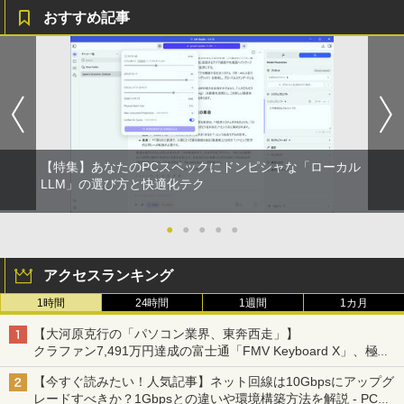
【2026年アップグレード版】AOKIMI ワイヤ
見知らぬ糸
HUNTER×HUNTER モノクロ版 39 (ジャンプ
￥17,160
の歩き方編集室 ]
おすすめ記事
レスイヤホン bluetooth イヤホン V12 小型
コミックスDIGITAL)
【Amazon.co.jp限定】 伊藤園 磨かれて、澄
軽量 ブルートゥースHi-Fi 最大36時間再生 ぶ
みきった日本の水 2L 8本 ラベルレス [ ケース
￥250
【IPSパネル/フレームレス】 液晶モニタ
￥2,750
4
るーとゅーす コードレス ENCノイズキャン
] [ 水 ] [ ペットボトル ] [ 箱買い ] [ ストック
￥572
ー 27インチ PS5 対応 フルHD スピーカ
セリング 自動ペアリング Type-C充電 マイク
] [ 水分補給 ]
【Windows11】 【超小型】 DELL Opti
ー 内蔵 VESA 対応 リフレッシュレート 1
4
付き 防水 タッチ式音量調整 スポーツ/通勤/通
Plex 3060 Micro マイクロ MFF 第8世代
00Hz HDMI RGB JAPANNEXT JN-IPS27
学/WEB会議(ホワイト)
￥998
Core i5 8400T/1.70GHz 8GB SSD256G
1FHD 27型 JNIPS271FHD ジャパンネク
B M.2 NVMe Windows11 64bit WPSOff
スト モニター ディスプレイ 液晶 液晶デ
On My Road (Stadium ver.)
スーパーの裏でヤニ吸うふたり 9巻 (デジタル
VI/NYL #030 Kis-My-Ft2 [ VI/NYL編集部
5
￥1,964
ice 無線LAN 中古パソコン デスクトップ
ィスプレイ PS3 PS4 Switch
版ビッグガンガンコミックス)
]
パソコン PC 【中古】
by Amazon 炭酸水 ラベルレス 500ml ×24本
￥250
【特集】あなたのPCスペックにドンピシャな「ローカル
￥19,800
強炭酸水 ペットボトル 500ミリリットル (Sm
￥810
￥2,200
LLM」の選び方と快適化テク
Xiaomi シャオミ REDMI Buds 8 Lite ワイヤ
￥22,500
art Basic)
レスイヤホン Bluetooth 5.4 ノイズキャンセ
リング ANC 36時間再生
￥1,625
●
●
●
●
●
ゲーミングモニター 24.5インチ 200Hz /
5
￥3,480
中古パソコン 一体型 富士通 ESPRIMO
165Hz / 144Hz モニター 1ms pcモニタ
5
WF1/B1 FMVWB1F1B Windows11 Cele
ー 1920*1080 FHD HDR パソコン モニタ
アクセスランキング
ron 3865U 1.8GHz メモリ8GB 2TB 23.8
ー 非光沢 IPS VESA Freesync スピーカ
インチ Office付き DVD Webカメラ 無線
ー内蔵 cocopar HG-245HCW [1+1年保
1時間
24時間
1週間
1カ月
LAN Bluetooth 3ヶ月保証 wd2670 中古
証]
【大河原克行の「パソコン業界、東奔西走」】
￥22,800
￥22,999
クラファン7,491万円達成の富士通「FMV Keyboard X」、極限
の静音化を追求
【今すぐ読みたい！人気記事】ネット回線は10Gbpsにアップグ
レードすべきか？1Gbpsとの違いや環境構築方法を解説 - PC