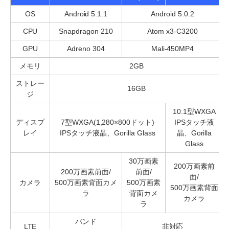
OS
Android 5.1.1
Android 5.0.2
CPU
Snapdragon 210
Atom x3-C3200
GPU
Adreno 304
Mali-450MP4
メモリ
2GB
ストレー
16GB
ジ
10.1型WXGA
ディスプ
7型WXGA(1,280×800ドット)
IPSタッチ液
レイ
IPSタッチ液晶、Gorilla Glass
晶、Gorilla
Glass
30万画素
200万画素前
200万画素前面/
前面/
面/
カメラ
500万画素背面カメ
500万画素
500万画素背面
ラ
背面カメ
カメラ
ラ
バンド
LTE
非対応