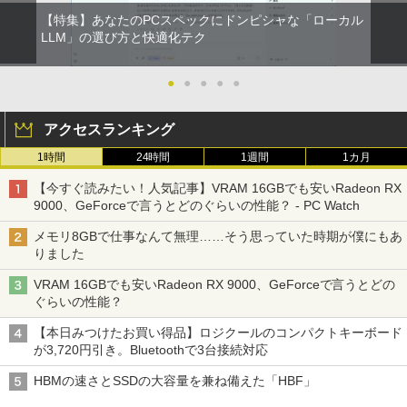
￥3,480
【期間限定破格金額！】新生活 新古品 W
5
【特集】あなたのPCスペックにドンピシャな「ローカル
＼500円OFFクーポンあり！／ モバイル
5
in11搭載 パソコンノートパソコンoffice
LLM」の選び方と快適化テク
モニター 15.6インチ 1080PフルHD ディ
付き 初心者向けノートPC 初期設定済 1
スプレイ VESA対応 コスパ デュアルモニ
5.6型 インテル高速CPU ランダムで発送
ター サブモニター ゲーミングモニター
メモリ4GB～ 高速SSD1TB 最大 フルHD
●
●
●
●
●
ポータブルモニター 外付けモニター リモ
Webカメラ zoom 軽量薄型 無線 型番更
ートワーク IPS mini pc ミニPC 多デバ
新で在庫処分
イス対応 ブラック
アクセスランキング
￥12,980
￥9,480
1時間
24時間
1週間
1カ月
【今すぐ読みたい！人気記事】VRAM 16GBでも安いRadeon RX
9000、GeForceで言うとどのぐらいの性能？ - PC Watch
メモリ8GBで仕事なんて無理……そう思っていた時期が僕にもあ
りました
VRAM 16GBでも安いRadeon RX 9000、GeForceで言うとどの
ぐらいの性能？
【本日みつけたお買い得品】ロジクールのコンパクトキーボード
が3,720円引き。Bluetoothで3台接続対応
HBMの速さとSSDの大容量を兼ね備えた「HBF」