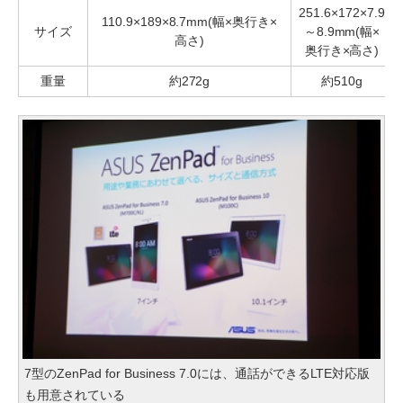
251.6×172×7.9
110.9×189×8.7mm(幅×奥行き×
サイズ
～8.9mm(幅×
高さ)
奥行き×高さ)
重量
約272g
約510g
7型のZenPad for Business 7.0には、通話ができるLTE対応版
も用意されている