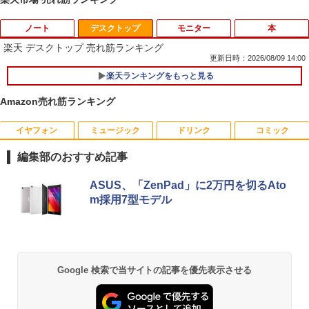
ノート
デスクトップ
モニター
本
楽天 デスクトップ 売れ筋ランキング
更新日時：2026/08/09 14:00
楽天ランキングをもっと見る
【★最大100%ポイント】【大特価!訳あ
1
り!】富士通 LIFEBOOK A576/第6世代 C
Amazon売れ筋ランキング
ore i3/メモリ:4GB/SSD:128GB/15.6型液
晶/USB 3.0/VGA/HDMI/DVD/Office/中古
パソコン ノートパソコン Windows11 W
イヤフォン
ミュージック
ドリンク
コミック
富士通 Fujitsu 液晶モニター VL-17CST
ちいかわ なんか小さくてかわいいやつ
1
1
indows10
17インチ スクエア ホワイト LCD LEDバ
（1） （ワイドKC） [ ナガノ ]
編集部のおすすめ記事
ックライト SXGA 1280×1024 TNパネル
￥8,999
非光沢 ノングレア DVI VESA準拠 ディス
￥1,100
Anker Soundcore P40i オフホワイト
BRUCE WAYNE feat. Flo Milli, ATL Jacob
【Amazon.co.jp限定】 い・ろ・は・す 2L P
薬屋のひとりごと 17巻 (デジタル版ビッグガ
プレイ 【中古】
ASUS、「ZenPad」に2万円を切るAto
[Explicit]
ET ラベルレス ×8本
ンガンコミックス)
m採用7型モデル
￥7,990
￥2,750
￥250
￥1,112
￥770
【マラソンP5倍/10%オフクーポン】中古
2
ノートパソコン Windows11 Pro Office
羽生結弦（2027年1月始まりカレンダ
2
付き Panasonic Let's note CF-NX3 第4
ー）
世代 Core i5 メモリ8GB 高速SSD256GB
【超特価】厳選大手メーカー 液晶モニタ
2
12.1インチ Bluetoot WEBカメラ Wi-Fi
Anker Soundcore P31i ブラック
BRUCE WAYNE feat. Flo Milli, ATL Jacob
by Amazon 天然水 ラベルレス 500ml ×24本
異世界居酒屋「のぶ」(22) (角川コミックス・
Google 検索で当サイトの記事を優先表示させる
ー シークレット 19インチワイド ノング
￥4,345
HDMI 初期設定済み 送料無料 90日保証
[Explicit]
富士山の天然水 バナジウム含有 水 ミネラル
エース)
レア VGA DELL NEC 等 液晶ディスプレ
ウォーター ペットボトル 静岡県産 500ミリリ
￥5,990
イ【中古】
￥9,800
ットル (Smart Basic)
￥250
￥832