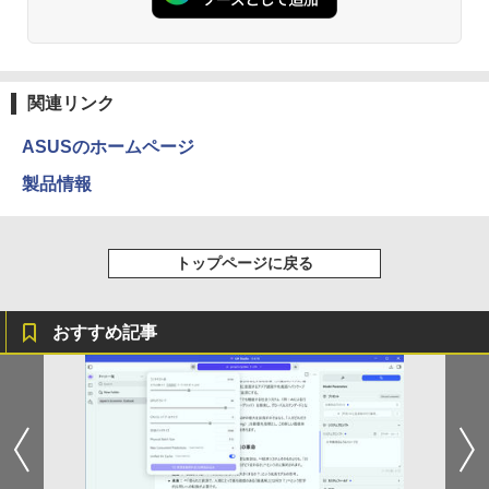
￥3,100
￥1,380
杖と剣のウィストリア（16） （講談社コ
3
ミックス） [ 大森 藤ノ ]
中古パソコン | Lenovo | ThinkPad L57
3
Anker Soundcore Liberty 5 ミッドナイトブ
見知らぬ糸
ONE PIECE モノクロ版 115 (ジャンプコミッ
0 | Windows11 | ノートPC | 一年保証 |
ラック
クスDIGITAL)
by Amazon 天然水ラベルレス 2L×9本
￥594
モバイルモニター 15.6インチ InnoView
3
関連リンク
第7世代 | Core i5 7200U 2.5(～最大3.1)
￥250
モバイルディスプレイ 自立型 1920*1080
GHz | MEM:8GB | HDD:500GB | DVDマ
￥14,990
￥594
￥1,117
FHD ポータブルモニター IPS液晶パネル
ルチ | 無線LAN:あり | テンキー | Win11P
ASUSのホームページ
薄型 軽量 持ち運び 壁掛けに対応 Switc
ro64Bit | ACアダプター付属
h/PS3/PS4/PS5/Xbox One/PC/スマホ/U
製品情報
SBType-C/標準HDMI対応【選べる種
ちいかわ なんか小さくてかわいいやつ
4
￥9,980
類】タッチ/ケース付き/4Kタイプ
【2026年アップグレード版】AOKIMI ワイヤ
On My Road (Stadium ver.)
HUNTER×HUNTER モノクロ版 39 (ジャンプ
（2） （ワイドKC） [ ナガノ ]
レスイヤホン bluetooth イヤホン V12 小型
コミックスDIGITAL)
by Amazon 炭酸水 ラベルレス 500ml ×24本
軽量 ブルートゥースHi-Fi 最大36時間再生 ぶ
強炭酸水 ペットボトル 500ミリリットル (Sm
￥8,980
￥250
￥1,210
トップページに戻る
るーとゅーす コードレス ENCノイズキャン
art Basic)
￥572
【期間限定 ポイント10倍】Lenovo Idea
4
セリング 自動ペアリング Type-C充電 マイク
Pad D330 10.1型 2-in-1 タブレットPC／
付き 防水 タッチ式音量調整 スポーツ/通勤/通
￥1,625
着脱式キーボード（intel 第九世代Celero
学/WEB会議(ホワイト)
アースドリームス 厳選おまかせモニター
4
おすすめ記事
n N4000/4GB/64GB eMMC/HD IPS液晶
バムとケロのデイブック Bam and Ker
21.5型〜27型ワイド 【HDMI対応 / FULL
On My Road (Stadium ver.)
スーパーの裏でヤニ吸うふたり 9巻 (デジタル
5
Type-C データ/充電可）/microSD対応
￥1,964
o Day Book [ 島田ゆか ]
HD解像度】 大手メーカー液晶 (Dell/HP/
版ビッグガンガンコミックス)
コカ・コーラ やかんの麦茶 from 爽健美茶 ラ
（最大128GB）/Windows 11 Pro／Dolb
NEC等) テレワーク デュアルモニター S
ベルレス 650mlPET×24本
￥250
y Audio）【整備済み中古品】
witch PS4 PS5対応 【整備済み中古品】
￥4,950
￥810
Xiaomi シャオミ REDMI Buds 8 Lite ワイヤ
￥2,009
￥13,800
レスイヤホン Bluetooth 5.4 ノイズキャンセ
￥6,470
リング ANC 36時間再生