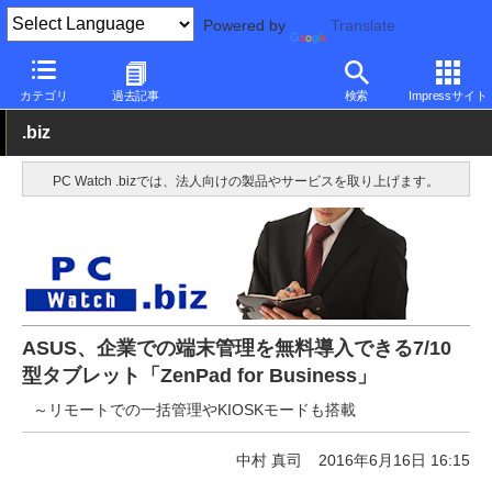
Powered by
Translate
PC Watch
パソコン/タブレット/スマートフォン
タブレット
An
カテゴリ
過去記事
検索
Impressサイト
.biz
PC Watch .bizでは、法人向けの製品やサービスを取り上げます。
ASUS、企業での端末管理を無料導入できる7/10
型タブレット「ZenPad for Business」
～リモートでの一括管理やKIOSKモードも搭載
中村 真司
2016年6月16日 16:15