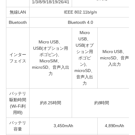
1/3/8/9/18/19/26/41
無線LAN
IEEE 802.11b/g/n
Bluetooth
Bluetooth 4.0
Micro
USB、
Micro USB、
USB(オプ
USB(オプション用
ション用
Micro USB、
インター
ポゴピン)、
ポゴピ
microSD、音声
フェイス
MicroSIM、
ン)、
入出力
microSD、音声入出
microSD、
力
音声入出
力
バッテリ
駆動時間
約8.25時間
約8時間
(Wi-Fi利
用時)
バッテリ
3,450mAh
4,890mAh
容量