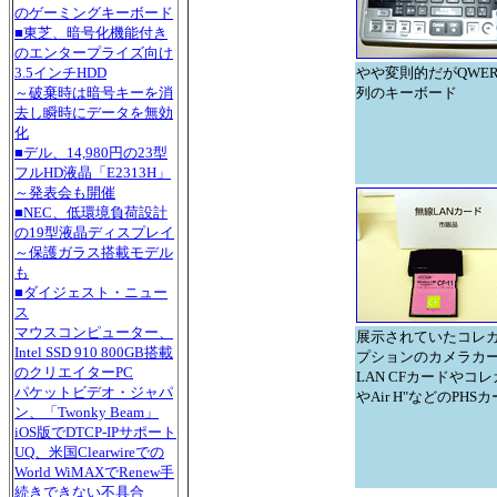
のゲーミングキーボード
■東芝、暗号化機能付き
のエンタープライズ向け
やや変則的だがQWER
3.5インチHDD
列のキーボード
～破棄時は暗号キーを消
去し瞬時にデータを無効
化
■デル、14,980円の23型
フルHD液晶「E2313H」
～発表会も開催
■NEC、低環境負荷設計
の19型液晶ディスプレイ
～保護ガラス搭載モデル
も
■ダイジェスト・ニュー
ス
マウスコンピューター、
展示されていたコレガ
Intel SSD 910 800GB搭載
プションのカメラカ
のクリエイターPC
LAN CFカードやコレガ
パケットビデオ・ジャパ
やAir H"などのPH
ン、「Twonky Beam」
iOS版でDTCP-IPサポート
UQ、米国Clearwireでの
World WiMAXでRenew手
続きできない不具合