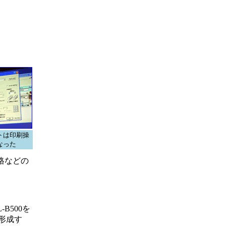
トは印刷操
なった
格などの
B500を
形成す