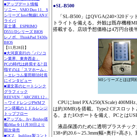
■アップデート情報
●SL-B500
ソニー、VAIO Duo 11、S
シリーズ Intel無線LANド
「SL-B500」はQVGA(240×32
ライバ
トライトを備える。外観は既存機種M
富士通、ESPRIMO
搭載する。店頭予想価格は4万円台後
D551/Dシリーズ BIOS
レノボ、ThinkPad T430s
BIOS
【11月28日】
■大河原克行の「パソコ
ン業界、東奔西走」
PCの時代は終焉する? 目
指すのは「スマホーム」
～エレコム葉田順治社長
MIシリーズとほぼ同様
にインタビュー
■瀬文茶のヒートシンク
グラフィック
REEVEN「ARCZIEL12」
CPUにIntel PXA250(XScale)
～ワイドレンジPWMフ
ァン搭載のミドルレンジ
は約30MB)を搭載。Type2 CFス
トップフロー
る。またI/Oポートを備え、PCとはU
■アップル、Ivy Bridge搭
載iMacを11月30日より
液晶保護のために透明プラスチックカ
順次発売
138×約20.6～25.3mm(幅×奥行×
■OCZ、Indilinx製コント