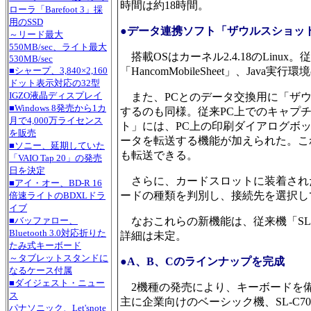
時間は約18時間。
ローラ「Barefoot 3」採
用のSSD
●データ連携ソフト「ザウルスショッ
～リード最大
550MB/sec、ライト最大
搭載OSはカーネル2.4.18のLinux。従
530MB/sec
「HancomMobileSheet」、Java
■シャープ、3,840×2,160
ドット表示対応の32型
IGZO液晶ディスプレイ
また、PCとのデータ交換用に「ザウ
■Windows 8発売から1カ
するのも同様。従来PC上でのキャプ
月で4,000万ライセンス
ト」には、PC上の印刷ダイアログボッ
を販売
ータを転送する機能が加えられた。こ
■ソニー、延期していた
も転送できる。
「VAIO Tap 20」の発売
日を決定
さらに、カードスロットに装着された
■アイ・オー、BD-R 16
ードの種類を判別し、接続先を選択し
倍速ライトのBDXLドラ
イブ
なおこれらの新機能は、従来機「SL
■バッファロー、
Bluetooth 3.0対応折りた
詳細は未定。
たみ式キーボード
～タブレットスタンドに
●A、B、Cのラインナップを完成
なるケース付属
■ダイジェスト・ニュー
2機種の発売により、キーボードを備えな
ス
主に企業向けのベーシック機、SL-C
パナソニック、Let'snote