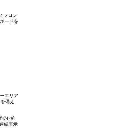
型でフロン
ーボードを
ーザーエリア
子を備え
74×約
で、連続表示