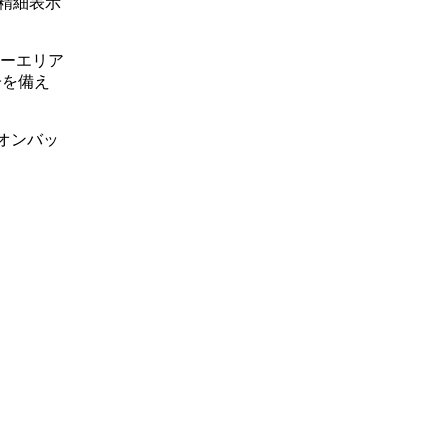
精細表示
ーザーエリア
子を備え
イオンバッ