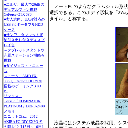
■エルザ、最大で26dBの
ノートPCのようなクラムシェル形状
デュアルファン搭載
選択できる。このボディ形状を「2W
GeForce GTX 680
タイル」と称する。
■玄人志向、UASP対応の
USB 3.0ポータブルHDD
ケース
■サンワ、タブレット収
納引き出し付きディスプ
レイ台
～タブレットスタンドや
充電ステーション機能も
搭載
■ダイジェスト・ニュー
ス
ストーム、AMD FX-
8350、Radeon HD 7970
搭載のゲーミングBTO
PC
リンクス、
Corsair「DOMINATOR
インプ
PLATINUM」DDR3-2400
み(右
メモリ
ころ
ユニットコム、2012
AKIBA PC-DIY EXPO 冬
液晶にはシステム液晶を採用。システ
の陣を12月15日～16日に