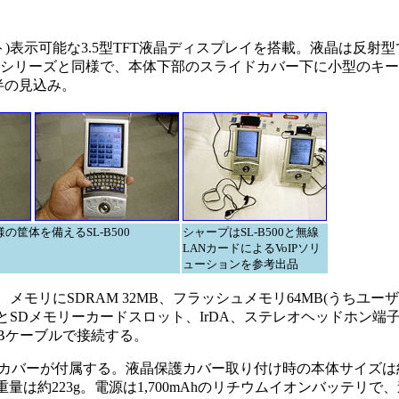
0ドット)表示可能な3.5型TFT液晶ディスプレイを搭載。液晶は反射
Iシリーズと同様で、本体下部のスライドカバー下に小型のキ
半の見込み。
の筐体を備えるSL-B500
シャープはSL-B500と無線
LANカードによるVoIPソリ
ューションを参考出品
 400MHz、メモリにSDRAM 32MB、フラッシュメモリ64MB(うちユ
ロットとSDメモリーカードスロット、IrDA、ステレオヘッドホン端
SBケーブルで接続する。
バーが付属する。液晶保護カバー取り付け時の本体サイズは約
高さ)、重量は約223g。電源は1,700mAhのリチウムイオンバッテリ