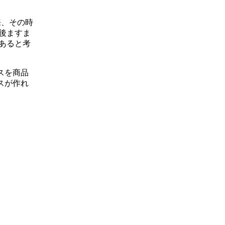
来、その時
後ますま
あると考
スを商品
ルスが作れ